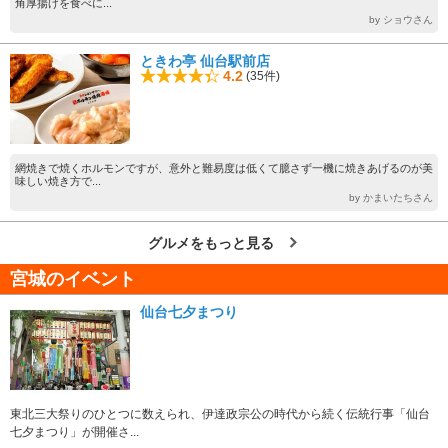
角厚揚げを食べに...
by ショウさん
ときわ亭 仙台駅前店
4.2
(35件)
網焼きで焼くホルモンですが、意外と難易度は低くて臆さず一機に焼きあげるのが美
味しい焼き方で...
by かまいたちさん
グルメをもっと見る
宮城のイベント
仙台七夕まつり
東北三大祭りのひとつに数えられ、伊達政宗公の時代から続く伝統行事「仙台
七夕まつり」が開催さ...