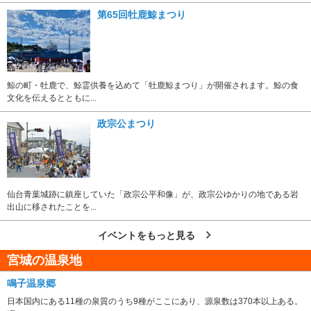
第65回牡鹿鯨まつり
鯨の町・牡鹿で、鯨霊供養を込めて「牡鹿鯨まつり」が開催されます。鯨の食
文化を伝えるとともに...
政宗公まつり
仙台青葉城跡に鎮座していた「政宗公平和像」が、政宗公ゆかりの地である岩
出山に移されたことを...
イベントをもっと見る
宮城の温泉地
鳴子温泉郷
日本国内にある11種の泉質のうち9種がここにあり、源泉数は370本以上ある。