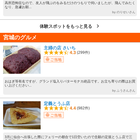
高所恐怖症なので、友人が飛ぶのをみるだけのつもりで伺いましたが、飛んでみたく
なり、急遽お願...
by のりせいさん
体験スポットをもっと見る
宮城のグルメ
主婦の店 さいち
4.3
(299件)
ご当地
おはぎ等有名ですが、グランド塩入りバターモナカ絶品です。お立ち寄りの際はお買
い上げください...
by ふうさんさん
定義とうふ店
4.4
(982件)
ご当地
3月に仙台へ出張した際にフェリーの都合で1日空いたので念願の定規とうふ店で三