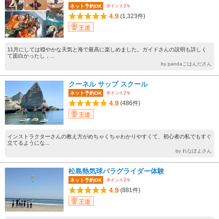
ポイント2％
ネット予約OK
4.9
(1,323件)
王道
11月にしては穏やかな天気と海で最高に楽しめました。ガイドさんの説明も詳しく
て面白かったし，...
by pandaごはんださん
クーネル サップ スクール
ポイント2％
ネット予約OK
4.9
(486件)
王道
インストラクターさんの教え方がめちゃくちゃわかりやすくて、初心者の私でもすぐ
立てるようにな...
by れなぽよさん
松島熱気球パラグライダー体験
ポイント2％
ネット予約OK
4.9
(881件)
王道