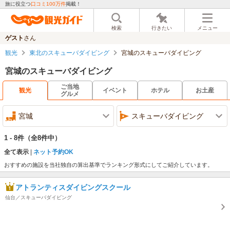
旅に役立つ
口コミ100万件
掲載！
検索
行きたい
メニュー
ゲスト
さん
観光
東北のスキューバダイビング
宮城のスキューバダイビング
宮城のスキューバダイビング
ご当地
観光
イベント
ホテル
お土産
グルメ
宮城
スキューバダイビング
1 - 8件
（全8件中）
全て表示
ネット予約OK
おすすめの施設を当社独自の算出基準でランキング形式にしてご紹介しています。
アトランティスダイビングスクール
仙台／スキューバダイビング