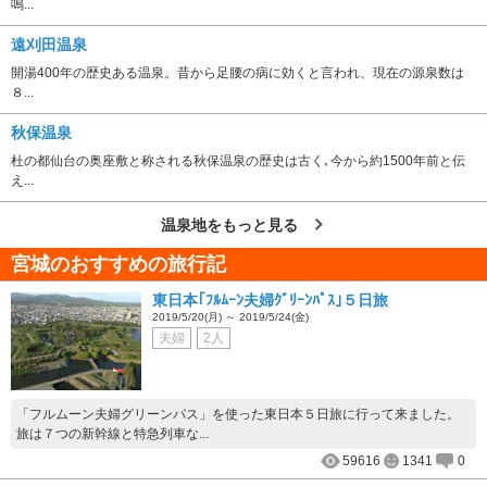
鳴...
遠刈田温泉
開湯400年の歴史ある温泉。昔から足腰の病に効くと言われ、現在の源泉数は
８...
秋保温泉
杜の都仙台の奥座敷と称される秋保温泉の歴史は古く､今から約1500年前と伝
え...
温泉地をもっと見る
宮城のおすすめの旅行記
東日本｢ﾌﾙﾑｰﾝ夫婦ｸﾞﾘｰﾝﾊﾟｽ｣５日旅
2019/5/20(月) ～ 2019/5/24(金)
夫婦
2人
「フルムーン夫婦グリーンパス」を使った東日本５日旅に行って来ました。
旅は７つの新幹線と特急列車な...
59616
1341
0