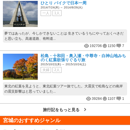
ひとり バイクで日本一周
2014/7/24(木) ～ 2014/8/26(火)
一人
1人
夢ではあったが、今しかできないことは 生きているうちにやっておくべきだ
と思い立ち、高速道路、有料道...
192706
1150
7
松島・十和田・奥入瀬・中尊寺・白神山地みち
のく紅葉欲張りぐるり旅
2015/10/22(木) ～ 2015/10/24(土)
夫婦
2人
東北の紅葉を見ようと、東北紅葉ツアー旅でした。大震災で松島などの南岸
の震災影響はと思っていました...
39284
1107
1
旅行記をもっと見る
宮城
のおすすめジャンル