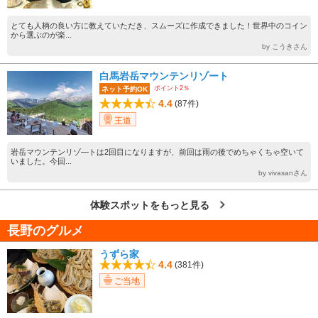
とても人柄の良い方に教えていただき、スムーズに作成できました！世界中のコイン
から選ぶのが楽...
by こうきさん
白馬岩岳マウンテンリゾート
ポイント2％
ネット予約OK
4.4
(87件)
王道
岩岳マウンテンリゾ―トは2回目になりますが、前回は雨の後でめちゃくちゃ空いて
いました。今回...
by vivasanさん
体験スポットをもっと見る
長野のグルメ
うずら家
4.4
(381件)
ご当地