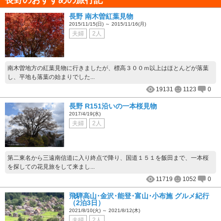
長野 南木曽紅葉見物
2015/11/15(日) ～ 2015/11/16(月)
夫婦
2人
南木曽地方の紅葉見物に行きましたが、標高３００ｍ以上はほとんどが落葉
し、平地も落葉の始まりでした...
19131
1123
0
長野 R151沿いの一本桜見物
2017/4/19(水)
夫婦
2人
第二東名から三遠南信道に入り終点で降り、国道１５１を飯田まで、一本桜
を探しての花見旅をして来まし...
11719
1052
0
飛騨高山･金沢･能登･富山･小布施 グルメ紀行
（2泊3日）
2021/8/10(火) ～ 2021/8/12(木)
夫婦
2人