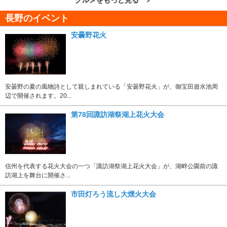
長野のイベント
安曇野花火
安曇野の夏の風物詩として親しまれている「安曇野花火」が、御宝田遊水池周
辺で開催されます。20...
第78回諏訪湖祭湖上花火大会
信州を代表する花火大会の一つ「諏訪湖祭湖上花火大会」が、湖畔公園前の諏
訪湖上を舞台に開催さ...
市田灯ろう流し大煙火大会