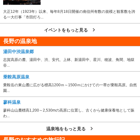
大正12年（1923年）以来、毎年8月18日開催の南信州有数の規模と観客数を誇
る一大行事「市田灯ろ...
イベントをもっと見る
長野の温泉地
湯田中渋温泉郷
志賀高原の麓、湯田中、渋、安代、上林、新湯田中、星川、穂波、角間、地獄
谷...
乗鞍高原温泉
乗鞍岳の東山麓に広がる標高1200ｍ～1500ｍにかけての一帯が乗鞍高原。自然
園...
蓼科温泉
蓼科山山麓標高1,200～2,530mの高原に位置し、古くから健康保養地として賑
わ...
温泉地をもっと見る
長野のおすすめの旅行記