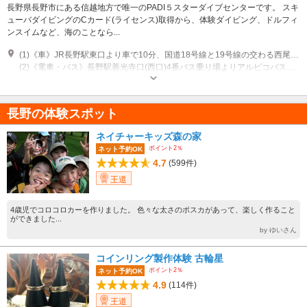
長野県長野市にある信越地方で唯一のPADI５スターダイブセンターです。 スキ
ューバダイビングのCカード(ライセンス)取得から、体験ダイビング、ドルフィ
ンスイムなど、海のことなら...
(1)《車》JR長野駅東口より車で10分、国道18号線と19号線の交わる西尾張部交差点を東に約700m、ローソンの斜め向い / 長野ICからは古戦場入口交差点を右折、国道18号線を長野大橋を渡って北に進み、西尾張部交差点を右折し約700m先の左側、須坂ICからは南長池交差点を右折、若宮2丁目交差点を左折してすぐ右側 ※店舗前に駐車スペースを併設
(2)《電車・バス》長野駅善光寺口(西口)4番バス乗り場よりアルピコバス北屋島線で約15分、三陽中学校入口バス停下車、徒歩30秒
営業時間：11:00～20:00 定休日：毎週木曜日
長野の体験スポット
ネイチャーキッズ森の家
ポイント2％
ネット予約OK
4.7
(599件)
王道
4歳児でコロコロカーを作りました。 色々な太さのポスカがあって、楽しく作ること
ができました...
by ゆいさん
コインリング製作体験 古輪星
ポイント2％
ネット予約OK
4.9
(114件)
王道