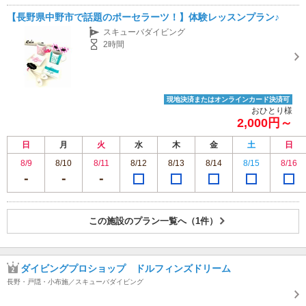
【長野県中野市で話題のポーセラーツ！】体験レッスンプラン♪
スキューバダイビング
2時間
現地決済またはオンラインカード決済可
おひとり様
2,000円～
日
月
火
水
木
金
土
日
8/9
8/10
8/11
8/12
8/13
8/14
8/15
8/16
この施設のプラン一覧へ（1件）
ダイビングプロショップ ドルフィンズドリーム
長野・戸隠・小布施／スキューバダイビング