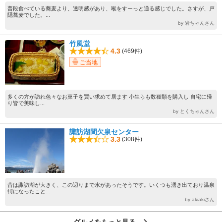
普段食べている蕎麦より、透明感があり、喉をすーっと通る感じでした。さすが、戸
隠蕎麦でした。...
by 岩ちゃんさん
竹風堂
4.3
(469件)
ご当地
多くの方が訪れ色々なお菓子を買い求めて居ます 小生らも数種類を購入し 自宅に帰
り皆で美味し...
by とくちゃんさん
諏訪湖間欠泉センター
3.3
(308件)
昔は諏訪湖が大きく、この辺りまで水があったそうです。いくつも湧き出ており温泉
街になったこと...
by akiakiさん
グルメをもっと見る