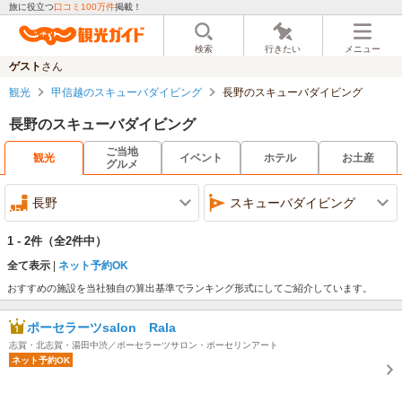
旅に役立つ
口コミ100万件
掲載！
検索
行きたい
メニュー
ゲスト
さん
観光
甲信越のスキューバダイビング
長野のスキューバダイビング
長野のスキューバダイビング
ご当地
観光
イベント
ホテル
お土産
グルメ
長野
スキューバダイビング
1 - 2件
（全2件中）
全て表示
ネット予約OK
おすすめの施設を当社独自の算出基準でランキング形式にしてご紹介しています。
ポーセラーツsalon Rala
志賀・北志賀・湯田中渋／ポーセラーツサロン・ポーセリンアート
ネット予約OK