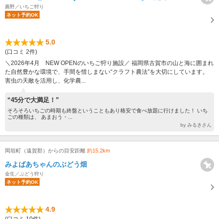
薦野／いちご狩り
ネット予約OK
5.0
(口コミ 2件)
＼2026年4月 NEW OPENのいちご狩り施設／ 福岡県古賀市の山と海に囲まれ
た自然豊かな環境で、手間を惜しまない“クラフト農法”を大切にしています。
害虫の天敵を活用し、化学農...
“45分で大満足！”
そろそろいちごの時期も終盤ということもあり格安で食べ放題に行けました！ いち
ごの種類は、 あまおう・...
by みるきさん
岡垣町（遠賀郡）からの目安距離
約15.2km
みよばあちゃんのぶどう畑
金生／ぶどう狩り
ネット予約OK
4.9
(口コミ 10件)