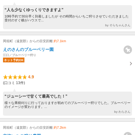
“人も少なくゆっくりできますよ”
10時予約で30分早く到着しましたが その時間からいちご狩りさせていただきました
受付のすぐ横がハウスで...
by そらちゃんさん
岡垣町（遠賀郡）からの目安距離
約7.1km
えのさんのブルーベリー園
江口／ブルーベリー狩り
ネット予約OK
4.9
(口コミ 13件)
“ジューシーで甘くて最高でした！”
様々な果樹刈りに行っておりますが初めてのブルーベリー狩りでした。ブルーベリー
のイメージが変わります。...
by わらさん
岡垣町（遠賀郡）からの目安距離
約7.2km