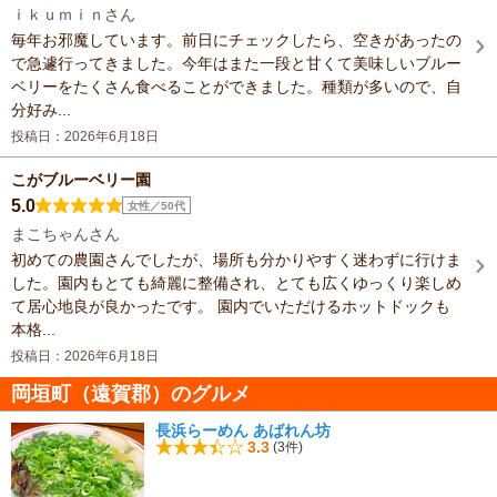
ｉｋｕｍｉｎさん
毎年お邪魔しています。前日にチェックしたら、空きがあったの
で急遽行ってきました。今年はまた一段と甘くて美味しいブルー
ベリーをたくさん食べることができました。種類が多いので、自
分好み...
投稿日：2026年6月18日
こがブルーベリー園
5.0
女性／50代
まこちゃんさん
初めての農園さんでしたが、場所も分かりやすく迷わずに行けま
した。園内もとても綺麗に整備され、とても広くゆっくり楽しめ
て居心地良が良かったです。 園内でいただけるホットドックも
本格...
投稿日：2026年6月18日
岡垣町（遠賀郡）のグルメ
長浜らーめん あばれん坊
3.3
(3件)