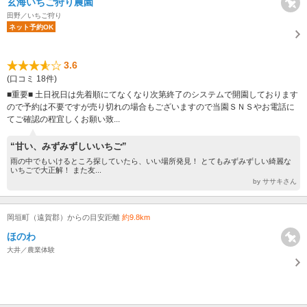
玄海いちご狩り農園
田野／いちご狩り
ネット予約OK
3.6
(口コミ 18件)
■重要■ 土日祝日は先着順にてなくなり次第終了のシステムで開園しております
ので予約は不要ですが売り切れの場合もございますので当園ＳＮＳやお電話に
てご確認の程宜しくお願い致...
“甘い、みずみずしいいちご”
雨の中でもいけるところ探していたら、いい場所発見！ とてもみずみずしい綺麗な
いちごで大正解！ また友...
by ササキさん
岡垣町（遠賀郡）からの目安距離
約9.8km
ほのわ
大井／農業体験