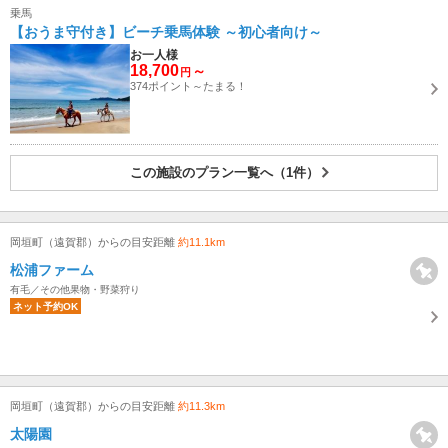
乗馬
【おうま守付き】ビーチ乗馬体験 ～初心者向け～
お一人様
18,700
～
円
374ポイント～たまる！
この施設のプラン一覧へ（1件）
岡垣町（遠賀郡）からの目安距離
約11.1km
松浦ファーム
有毛／その他果物・野菜狩り
ネット予約OK
岡垣町（遠賀郡）からの目安距離
約11.3km
太陽園