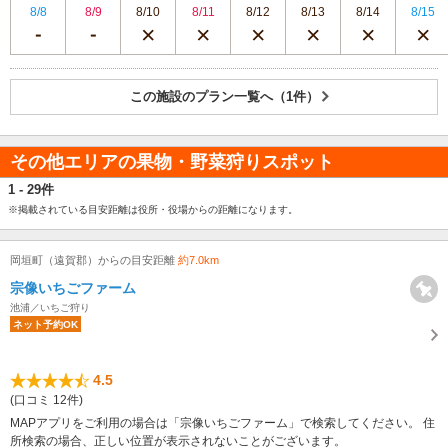
8/8
8/9
8/10
8/11
8/12
8/13
8/14
8/15
この施設のプラン一覧へ（1件）
その他エリアの果物・野菜狩りスポット
1 - 29件
※掲載されている目安距離は役所・役場からの距離になります。
岡垣町（遠賀郡）からの目安距離
約7.0km
宗像いちごファーム
池浦／いちご狩り
ネット予約OK
4.5
(口コミ 12件)
MAPアプリをご利用の場合は「宗像いちごファーム」で検索してください。 住
所検索の場合、正しい位置が表示されないことがございます。