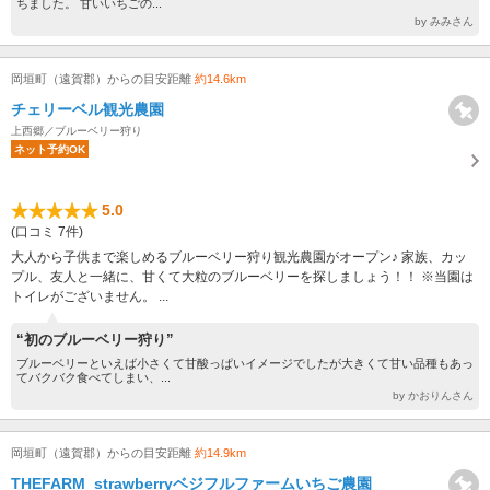
ちました。 甘いいちごの...
by みみさん
岡垣町（遠賀郡）からの目安距離
約14.6km
チェリーベル観光農園
上西郷／ブルーベリー狩り
ネット予約OK
5.0
(口コミ 7件)
大人から子供まで楽しめるブルーベリー狩り観光農園がオープン♪ 家族、カッ
プル、友人と一緒に、甘くて大粒のブルーベリーを探しましょう！！ ※当園は
トイレがございません。 ...
“初のブルーベリー狩り”
ブルーベリーといえば小さくて甘酸っぱいイメージでしたが大きくて甘い品種もあっ
てバクバク食べてしまい、...
by かおりんさん
岡垣町（遠賀郡）からの目安距離
約14.9km
THEFARM_strawberryベジフルファームいちご農園