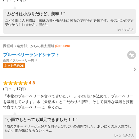
“ぶどうは小ぶりだけど、美味！”
ぶどう畑に入る際は、蜘蛛の巣や虫が上に居るので帽子が必須です。長ズボンの方が
安心かもしれません。腰が...
by りおさん
岡垣町（遠賀郡）からの目安距離
約15.6km
ブルーベリーランドシャフト
薦野／ブルーベリー狩り
ネット予約OK
4.8
(口コミ 17件)
『本物のブルーベリーを食べて貰いたい！』その想いを込めて、ブルーベリー
を栽培しています。水（天然水）とこだわりの肥料、そして特殊な栽培と技術
で育てたブルーベリーは、多くの...
“小雨でもとっても満足できました！！”
4歳のブルーベリーが大好きな息子と1年ぶりの訪問でした。あいにくのお天気でし
たが、雨が気にならないくら...
by ともみさん