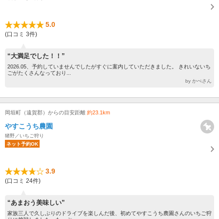
5.0
(口コミ 3件)
“大満足でした！！”
2026.05、予約していませんでしたがすぐに案内していただきました。 きれいないち
ごがたくさんなっており...
by かぺさん
岡垣町（遠賀郡）からの目安距離
約23.1km
やすこうち農園
猪野／いちご狩り
ネット予約OK
3.9
(口コミ 24件)
“あまおう美味しい”
家族三人で久しぶりのドライブを楽しんだ後、初めてやすこうち農園さんのいちご狩