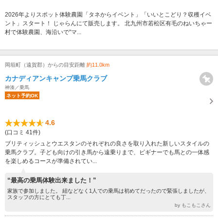
2026年よりスポット体験農園「タネからイベント」「いいとこどり？収穫イベ
ント」スタート！ じゃらんにて販売します。 北九州市若松区有毛のねいちゃー
村で体験農園、海沿いで"マ...
岡垣町（遠賀郡）からの目安距離
約11.0km
カナディアンキャンプ乗馬クラブ
神湊／乗馬
ネット予約OK
4.6
(口コミ 41件)
ブリティッシュとウエスタンのそれぞれの良さを取り入れた新しいスタイルの
乗馬クラブ。子ども向けの引き馬から遠乗りまで、ビギナーでも馬との一体感
を楽しめるコースが準備されてい...
“最高の乗馬体験出来ました！”
家族で参加しました。 紐などなく1人での乗馬は初めてだったので緊張しましたが、
スタッフの方にとても丁...
by もこもこさん