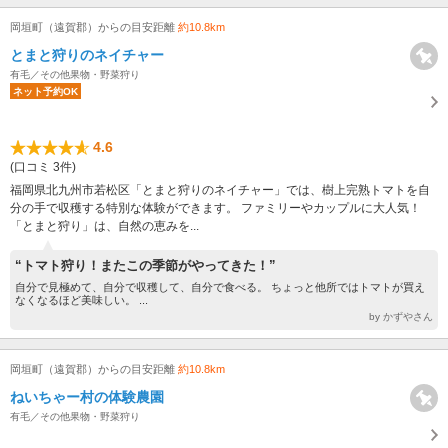
岡垣町（遠賀郡）からの目安距離
約10.8km
とまと狩りのネイチャー
有毛／その他果物・野菜狩り
ネット予約OK
4.6
(口コミ 3件)
福岡県北九州市若松区「とまと狩りのネイチャー」では、樹上完熟トマトを自
分の手で収穫する特別な体験ができます。 ファミリーやカップルに大人気！
「とまと狩り」は、自然の恵みを...
“トマト狩り！またこの季節がやってきた！”
自分で見極めて、自分で収穫して、自分で食べる。 ちょっと他所ではトマトが買え
なくなるほど美味しい。 ...
by かずやさん
岡垣町（遠賀郡）からの目安距離
約10.8km
ねいちゃー村の体験農園
有毛／その他果物・野菜狩り