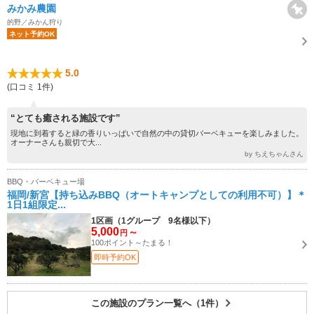
みかみ農園
的野／みかん狩り
ネット予約OK
5.0
(口コミ 1件)
“とても癒される施設です”
現地に到着すると緑の香りいっぱいで自然の中の貸切バーベキューを楽しみました。
オーナーさんも親切で大...
by ちえちゃんさん
BBQ・バーベキュー場
福岡/新宮【持ち込みBBQ（オートキャンプとしての利用不可）】＊
1日1組限定...
1区画（1グループ 9名様以下）
5,000
～
円
100ポイント～たまる！
即時予約OK
この施設のプラン一覧へ（1件）