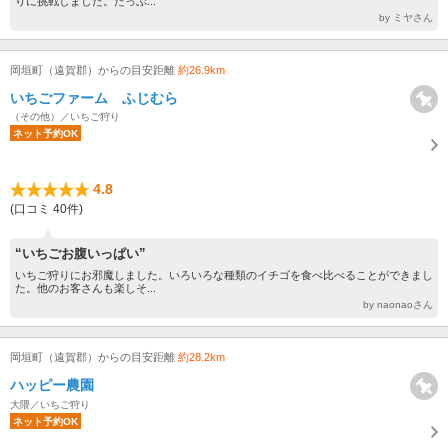
りに挑戦しました。たっぷ...
by ミヤさん
岡垣町（遠賀郡）からの目安距離
約26.9km
いちごファーム ふじむら
（その他）／いちご狩り
ネット予約OK
4.8
(口コミ 40件)
“いちごお腹いっぱい”
いちご狩りにお邪魔しました。いろいろな種類のイチゴを食べ比べることができまし
た。他のお客さんも楽しそ...
by naonaoさん
岡垣町（遠賀郡）からの目安距離
約28.2km
ハッピー農園
大隈／いちご狩り
ネット予約OK