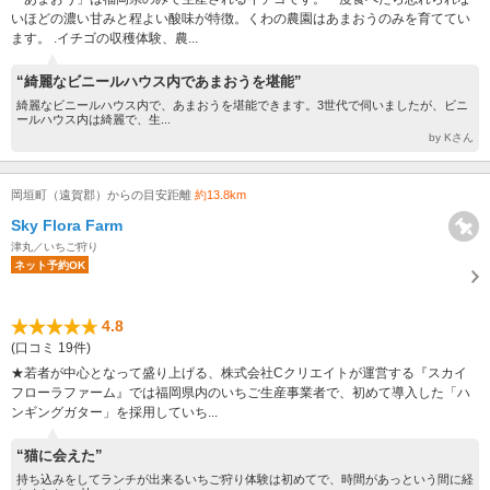
いほどの濃い甘みと程よい酸味が特徴。くわの農園はあまおうのみを育ててい
ます。 .イチゴの収穫体験、農...
“綺麗なビニールハウス内であまおうを堪能”
綺麗なビニールハウス内で、あまおうを堪能できます。3世代で伺いましたが、ビニ
ールハウス内は綺麗で、生...
by Kさん
岡垣町（遠賀郡）からの目安距離
約13.8km
Sky Flora Farm
津丸／いちご狩り
ネット予約OK
4.8
(口コミ 19件)
★若者が中心となって盛り上げる、株式会社Cクリエイトが運営する『スカイ
フローラファーム』では福岡県内のいちご生産事業者で、初めて導入した「ハ
ンギングガター」を採用していち...
“猫に会えた”
持ち込みをしてランチが出来るいちご狩り体験は初めてで、時間があっという間に経