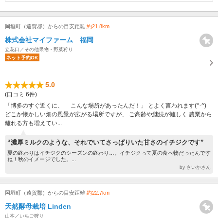
岡垣町（遠賀郡）からの目安距離
約21.8km
株式会社マイファーム 福岡
立花口／その他果物・野菜狩り
ネット予約OK
5.0
(口コミ 6件)
「博多のすぐ近くに、 こんな場所があったんだ！」 とよく言われます(^-^)
どこか懐かしい畑の風景が広がる場所ですが、 ご高齢や継続が難しく 農業から
離れる方も増えてい...
“濃厚ミルクのような、それでいてさっぱりいた甘さのイチジクです”
夏の終わりはイチジクのシーズンの終わり…。イチジクって夏の食べ物だったんです
ね！秋のイメージでした。...
by さいかさん
岡垣町（遠賀郡）からの目安距離
約22.7km
天然酵母栽培 Linden
山本／いちご狩り