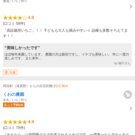
勝浦／いちご狩り
4.0
(口コミ 58件)
「高設栽培いちご」！！ 子どもも大人も摘みやすい☆ 品種も多数そろえてま
す！！
“美味しかったです”
ほぼ毎年来園しています。 農園の方は親切ですし、イチゴも美味しい。 年に一度の
楽しみです。 また来年...
by 柚子さん
王道
岡垣町（遠賀郡）からの目安距離
約12.3km
くわの農園
本木／いちご狩り
ネット予約OK
4.9
(口コミ 75件)
「あまおう」は福岡県のみで生産されるイチゴです。一度食べたら忘れられな