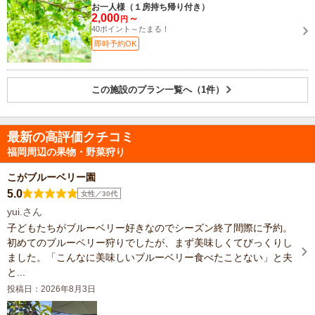
お一人様（１房持ち帰り付き）
2,000
～
円
40ポイント～たまる！
即時予約OK
この施設のプラン一覧へ（1件）
最新の高評価クチコミ
福岡周辺の果物・野菜狩り
こがブルーベリー園
5.0
女性／30代
yui.さん
子どもたちがブルーベリー好きなのでシーズン終了間際に予約。
初めてのブルーベリー狩りでしたが、まず美味しくてびっくりし
ました。「こんなに美味しいブルーベリー食べたことない」と夫
と...
投稿日：2026年8月3日