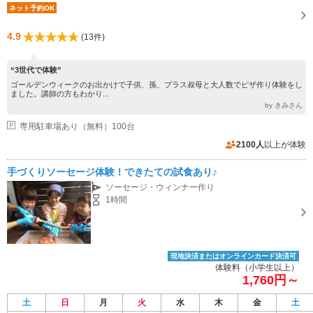
ネット予約OK
4.9
(13件)
“3世代で体験”
ゴールデンウィークのお出かけで子供、孫、プラス叔母と大人数でピザ作り体験をし
ました。講師の方もわかり...
by きみさん
専用駐車場あり（無料）100台
2100人
以上が体験
手づくりソーセージ体験！できたての試食あり♪
ソーセージ・ウィンナー作り
1時間
現地決済またはオンラインカード決済可
体験料（小学生以上）
1,760円～
土
日
月
火
水
木
金
土