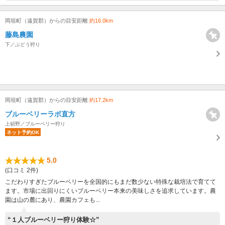
岡垣町（遠賀郡）からの目安距離
約16.0km
藤島農園
下／ぶどう狩り
岡垣町（遠賀郡）からの目安距離
約17.2km
ブルーベリーラボ直方
上頓野／ブルーベリー狩り
ネット予約OK
5.0
(口コミ 2件)
こだわりすぎたブルーベリーを全国的にもまだ数少ない特殊な栽培法で育てて
ます。市場に出回りにくいブルーベリー本来の美味しさを追求しています。農
園は山の麓にあり、農園カフェも...
“１人ブルーベリー狩り体験☆”