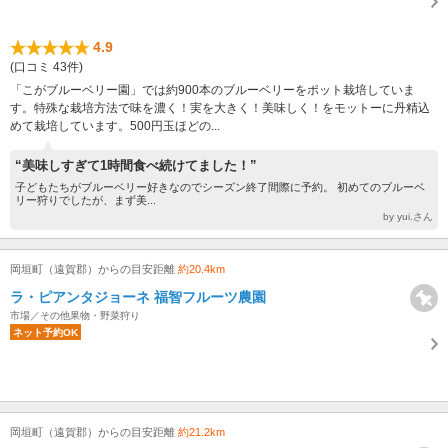
4.9
(口コミ 43件)
「こがブルーベリー園」では約900本のブルーベリーをポット栽培していま
す。特殊な栽培方法で味を濃く！実を大きく！美味しく！をモットーに丹精込
めて栽培しています。500円玉ほどの...
“美味しすぎて1時間食べ続けてました！”
子どもたちがブルーベリー好きなのでシーズン終了間際に予約。 初めてのブルーベ
リー狩りでしたが、まず美...
by yui.さん
岡垣町（遠賀郡）からの目安距離
約20.4km
ラ・ピアンタジョーネ 福智フルーツ農園
市場／その他果物・野菜狩り
ネット予約OK
岡垣町（遠賀郡）からの目安距離
約21.2km