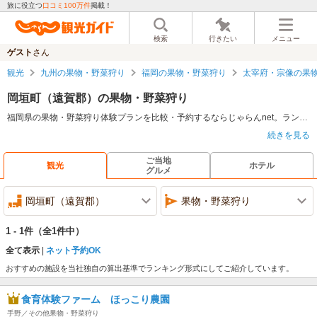
旅に役立つ
口コミ100万件
掲載！
検索
行きたい
メニュー
ゲスト
さん
観光
九州の果物・野菜狩り
福岡の果物・野菜狩り
太宰府・宗像の果
岡垣町（遠賀郡）の果物・野菜狩り
福岡県の果物・野菜狩り体験プランを比較・予約するならじゃらんnet。ランキング・料金・口コミ情報で比較検討し、ネット予約で魅力的なアクティビティを体験しよう。
続きを見る
果物・野菜狩りについて
果物・野菜狩りとは、自生している地域や果樹園・農園で、果物や野菜を観光客が自身で収穫できる季節的な体験のこと。四季折々の花、草木やロケーションを堪能しながら、イチゴ狩り、サクランボ狩り、ブドウ狩り、ナシ狩り、トマト狩り、いも掘りなどが楽しめる。季節や地域によって収穫できる果物・野菜は異なり、一般的には施設によって料金や制限時間が決められている。制限時間内であれば、食べ放題としている施設が多く、買って帰って自宅で楽しむことも。カップルや友達同士、ファミリーなどで出かけて一日中遊べる観光イベントだ。
ご当地
観光
ホテル
グルメ
福岡県の果物・野菜狩りの特徴
福岡県は温暖で雨の量もちょうどよく、平野から山まで多様な地形を活かして農産物が生産されている。福岡県産のブランド農産物も充実しており、「博多あまおう」をはじめ、ナスやトマト、レタス、きゅうり、アスパラガス、青ネギといった野菜、みかんやブドウ、キウイフルーツ、梨などの果物、米などバラエティに富んでいる。県内各所には、イチゴ農園が点在しており、アクセスのよい福岡市内や海辺の観光地である糸島にイチゴ狩りができるスポットもある。
岡垣町（遠賀郡）
果物・野菜狩り
1.うきは市、朝倉市、久留米市
福岡県内でも果物狩りが盛んな筑後地域。とくに梨の生産が盛んで栽培品種も多いことから、8月～11月と比較的長い期間にわたって梨狩りを楽しむことができる。
1 - 1件
（全1件中）
2.八女市
九州のお茶どころ八女市で新茶の茶摘みという収穫体験もできる。
全て表示
ネット予約OK
おすすめの施設を当社独自の算出基準でランキング形式にしてご紹介しています。
食育体験ファーム ほっこり農園
手野／その他果物・野菜狩り