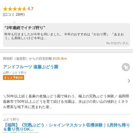
4.7
(口コミ 28件)
“2年連続でイチゴ狩り”
昨年も行きましたが今年も伺いました。 今年のおすすめは『かおり野』 『あまお
う』も美味しいけど今年は...
by かなけいさん
岡垣町（遠賀郡）からの目安距離
約29.3km
アンドフルーツ 遠藤ぶどう園
山野／ぶどう狩り
ネット予約OK
＼50年以上続く嘉麻の老舗ぶどう園で味わう、極上の完熟ぶどう体験／ 福岡県
嘉麻市で50年以上ぶどうを育て続ける当園は、水はけの良い山の傾斜とミネラ
ル豊富な地下水に恵まれた老...
ぶどう狩り
【福岡】《完熟ぶどう・シャインマスカット収穫体験｜1房持ち帰り
＆量り売りOK...