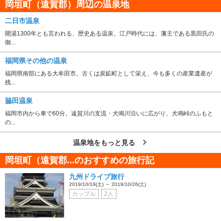
岡垣町（遠賀郡）周辺の温泉地
二日市温泉
開湯1300年とも言われる、歴史ある温泉。江戸時代には、藩主である黒田氏の
御...
福岡県その他の温泉
福岡県南部にある大牟田市。古くは炭鉱町として栄え、今も多くの産業遺産が
残...
脇田温泉
福岡市内から車で60分。遠賀川の支流・犬鳴川沿いに広がり、犬鳴峠のふもと
の...
温泉地をもっと見る
岡垣町（遠賀郡...のおすすめの旅行記
九州ドライブ旅行
2019/10/19(土) ～ 2019/10/26(土)
カップル
2人