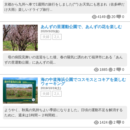
京都から九州へ車で1週間の旅行をしました(^^) お天気にも恵まれ（佐多岬だ
け大雨）楽しいドライブ旅行...
4149
20
0
あんずの里運動公園で、あんずの花を楽しむ
2020/3/20(金)
夫婦
2人
母の病院見舞いの送迎をした後、春の陽気に誘われて福津市にある「あん
ずの里運動公園」にあんずの花...
1885
2
0
海の中道海浜公園でコスモスとコキアを楽しむ
ウォーキング
2019/10/19(土)
夫婦
2人
ようやく、秋風の気持ちよい季節になりました。日頃の運動不足を解消する
ために、週末は1時間～２時間程...
1424
2
0