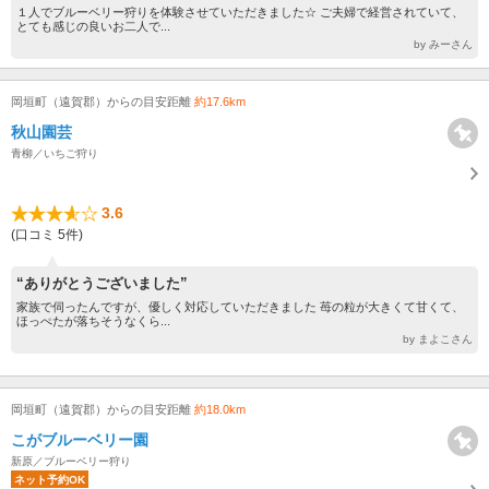
１人でブルーベリー狩りを体験させていただきました☆ ご夫婦で経営されていて、
とても感じの良いお二人で...
by みーさん
岡垣町（遠賀郡）からの目安距離
約17.6km
秋山園芸
青柳／いちご狩り
3.6
(口コミ 5件)
“ありがとうございました”
家族で伺ったんですが、優しく対応していただきました 苺の粒が大きくて甘くて、
ほっぺたが落ちそうなくら...
by まよこさん
岡垣町（遠賀郡）からの目安距離
約18.0km
こがブルーベリー園
新原／ブルーベリー狩り
ネット予約OK