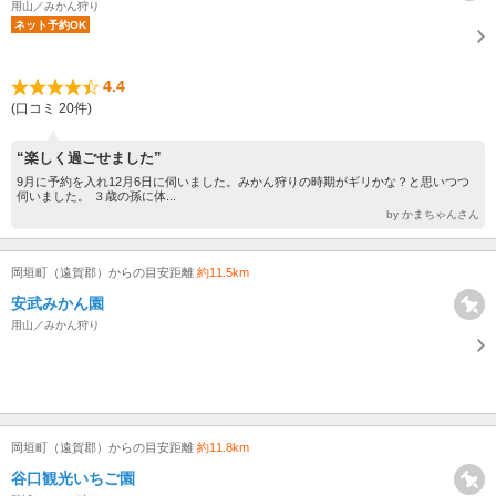
用山／みかん狩り
ネット予約OK
4.4
(口コミ 20件)
“楽しく過ごせました”
9月に予約を入れ12月6日に伺いました。みかん狩りの時期がギリかな？と思いつつ
伺いました。 ３歳の孫に体...
by かまちゃんさん
岡垣町（遠賀郡）からの目安距離
約11.5km
安武みかん園
用山／みかん狩り
岡垣町（遠賀郡）からの目安距離
約11.8km
谷口観光いちご園