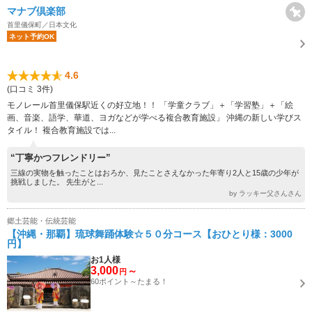
マナブ倶楽部
首里儀保町／日本文化
ネット予約OK
4.6
(口コミ 3件)
モノレール首里儀保駅近くの好立地！！ 「学童クラブ」＋「学習塾」＋「絵
画、音楽、語学、華道、ヨガなどが学べる複合教育施設」 沖縄の新しい学びス
タイル！ 複合教育施設では...
“丁寧かつフレンドリー”
三線の実物を触ったことはおろか、見たことさえなかった年寄り2人と15歳の少年が
挑戦しました。 先生がと...
by ラッキー父さんさん
郷土芸能・伝統芸能
【沖縄・那覇】琉球舞踊体験☆５０分コース【おひとり様：3000
円】
お1人様
3,000
～
円
60ポイント～たまる！