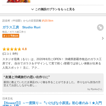
この施設のプランをもっと見る
読谷村（中頭郡）からの目安距離
約20.5km
ガラス工房 Studio Ruri
牧志／ガラス細工作り
ネット予約OK
4.8
(口コミ 8件)
スタジオ琉璃（るり）は、2020年8月にOPEN！ 沖縄県那覇市牧志のガラス工
房です。 自分でガラスをデザインして窯で焼く♪那覇では珍しい体験が出来る
人気スポット！ 主に、アク...
“友達と沖縄旅行の思い出作りに”
親切に教えていただき満足のいく物を作ることができました。 作りながら担当の方
交えてお話ししながら楽し...
by Ryokaさん
日本文化
【flower①】～一度限り～『いけばな小原流』初心者のみ！★入門