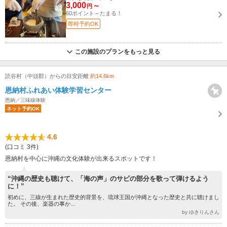
3,000
～
円
60ポイント～たまる！
即時予約OK
この施設のプランをもっと見る
読谷村（中頭郡）からの目安距離
約14.6km
恩納村ふれあい体験学習センター
恩納／三味線体験
ネット予約OK
4.6
(口コミ 3件)
恩納村を中心に沖縄の文化体験が出来るスポットです！
“沖縄の歴史も聴けて、「海の声」のサビの部分を歌って弾けるよう
に！”
初めに、三線が生まれた歴史的背景を、琉球王国が沖縄となった歴史と共に聴けまし
た。 その後、楽器の事か...
by ゆきりんさん