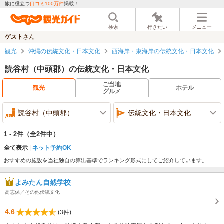
旅に役立つ
口コミ100万件
掲載！
検索
行きたい
メニュー
ゲスト
さん
観光
沖縄の伝統文化・日本文化
西海岸・東海岸の伝統文化・日本文化
読谷村（中頭郡）の伝統文化・日本文化
ご当地
観光
ホテル
グルメ
読谷村（中頭郡）
伝統文化・日本文化
1 - 2件
（全2件中）
全て表示
ネット予約OK
おすすめの施設を当社独自の算出基準でランキング形式にしてご紹介しています。
よみたん自然学校
高志保／その他伝統文化
4.6
(3件)