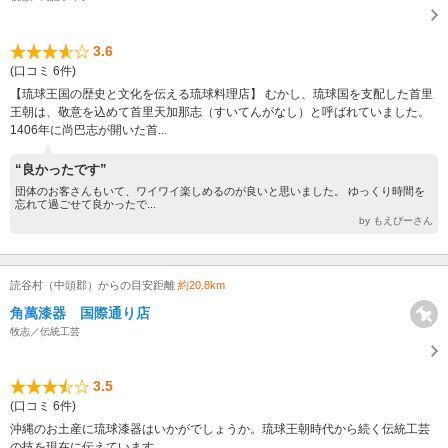
3.6
(口コミ 6件)
【琉球王国の歴史と文化を伝える琉球料理店】 むかし、琉球国を支配した首里
王朝は、敬意を込めて首里天加那志（すいてんがなし）と呼ばれていました。
1406年に尚巴志が開いた首...
“良かったです”
団体のお客さんもいて、ワイワイ楽しめるのが良いと思いました。 ゆっくり時間を
忘れて過ごせて良かったで...
by もえぴーさん
読谷村（中頭郡）からの目安距離
約20.8km
角萬漆器 国際通り店
牧志／伝統工芸
3.5
(口コミ 6件)
沖縄のお土産に琉球漆器はいかがでしょうか。琉球王朝時代から続く伝統工芸
の技を現在に伝えています。