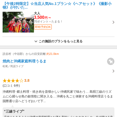
【午後2時限定】☆当店人気No.1プラン☆《ヘアセット》《撮影小
物》が付いた...
大人
3,500
～
円
70ポイント～たまる！
即時予約OK
この施設のプランをもっと見る
読谷村（中頭郡）からの目安距離
約21.0km
焼肉と沖縄家庭料理うるま
松尾／民謡ライブ
3.8
(口コミ 6件)
沖縄料理･郷土料理・焼き肉を昔懐かしい沖縄民家で味わう… 島唄三線のリズ
ムに心躍らせ島の叙情歌に聞き入る… 沖縄を丸ごと体験する沖縄料理店うるま
国際通り店へどうぞおいで下...
“三線ライブ”
店名にもあるように沖縄の家庭料理とお酒を美味しくいただきました。生で聴ける島