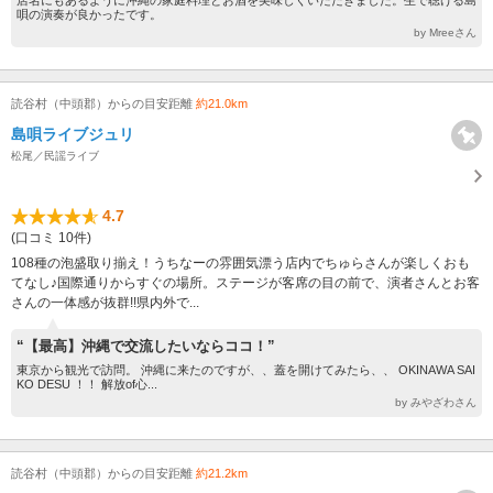
唄の演奏が良かったです。
by Mreeさん
読谷村（中頭郡）からの目安距離
約21.0km
島唄ライブジュリ
松尾／民謡ライブ
4.7
(口コミ 10件)
108種の泡盛取り揃え！うちなーの雰囲気漂う店内でちゅらさんが楽しくおも
てなし♪国際通りからすぐの場所。ステージが客席の目の前で、演者さんとお客
さんの一体感が抜群!!県内外で...
“【最高】沖縄で交流したいならココ！”
東京から観光で訪問。 沖縄に来たのですが、、蓋を開けてみたら、、 OKINAWA SAI
KO DESU ！！ 解放of心...
by みやざわさん
読谷村（中頭郡）からの目安距離
約21.2km