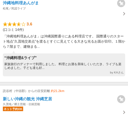
沖縄地料理あんがま
松尾／民謡ライブ
3.6
(口コミ 14件)
「沖縄地料理あんがま」は沖縄国際通りにある料理店です。 国際通りのスター
ト地点”久茂地交差点”を渡るとすぐに見えてくる大きな光るお面が目印。１階か
ら７階まで、建物まる...
“沖縄料理&ライブ”
家族旅行のディナーで利用しました。 料理とお酒を美味しくいただき、ライブも楽
しめました。子ども達も好...
by KAさん
読谷村（中頭郡）からの目安距離
約21.2km
新しい沖縄の観光 沖縄芝居
久茂地／郷土芸能・伝統芸能
ネット予約OK