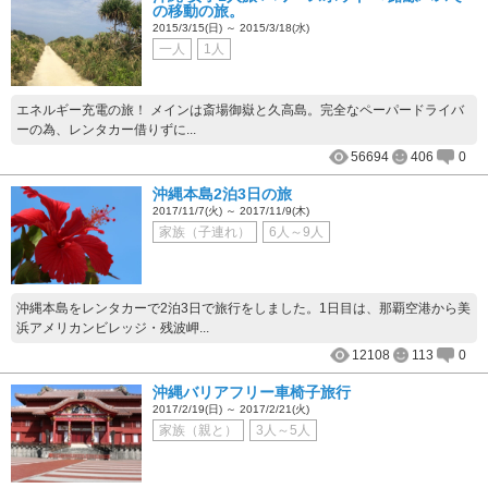
の移動の旅。
2015/3/15(日) ～ 2015/3/18(水)
一人
1人
エネルギー充電の旅！ メインは斎場御嶽と久高島。完全なペーパードライバ
ーの為、レンタカー借りずに...
56694
406
0
沖縄本島2泊3日の旅
2017/11/7(火) ～ 2017/11/9(木)
家族（子連れ）
6人～9人
沖縄本島をレンタカーで2泊3日で旅行をしました。1日目は、那覇空港から美
浜アメリカンビレッジ・残波岬...
12108
113
0
沖縄バリアフリー車椅子旅行
2017/2/19(日) ～ 2017/2/21(火)
家族（親と）
3人～5人