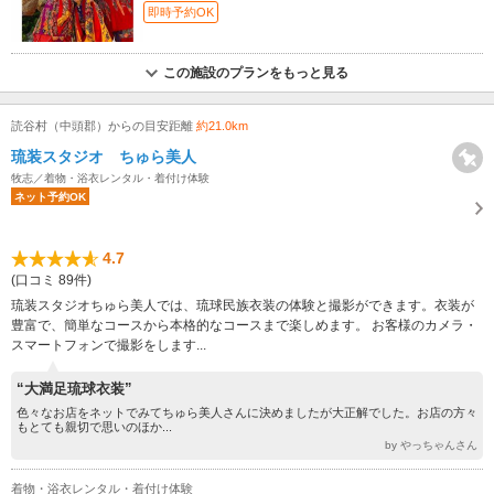
即時予約OK
この施設のプランをもっと見る
読谷村（中頭郡）からの目安距離
約21.0km
琉装スタジオ ちゅら美人
牧志／着物・浴衣レンタル・着付け体験
ネット予約OK
4.7
(口コミ 89件)
琉装スタジオちゅら美人では、琉球民族衣装の体験と撮影ができます。衣装が
豊富で、簡単なコースから本格的なコースまで楽しめます。 お客様のカメラ・
スマートフォンで撮影をします...
“大満足琉球衣装”
色々なお店をネットでみてちゅら美人さんに決めましたが大正解でした。お店の方々
もとても親切で思いのほか...
by やっちゃんさん
着物・浴衣レンタル・着付け体験