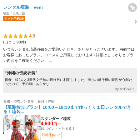
レンタル琉装 veni
牧志／伝統工芸
ネット予約OK
4.9
(口コミ 98件)
いつもレンタル琉装veniをご愛顧いただき、ありがとうございます。 veniでは
お客様にあったプラン、コースをご用意しております♪ 詳細はしっかりとプラ
ン内容をご確認ください。 ...
“沖縄の伝統衣装”
祖母、娘2人と3世代女子旅の最終日に利用しました。帰りの飛行機の時間が心配だ
ったので、予約時にあらかじ...
by かずみさん
着物・浴衣レンタル・着付け体験
【琉装散歩プラン】10:00～18:30までゆっくり１日レンタルでき
る！琉装...
スタンダード琉装
4,900
～
円
98ポイント～たまる！
即時予約OK