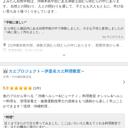
よみたん自然学校は、沖縄本島中部にある体験王国むら咲むらの中にありま
す。 自然との関わり、人との関わりを通して、子どもも大人もともに、学び合
い育ち合う場づくりをしています...
“手軽に楽しい”
むら咲むら施設内にある自然学校の中で体験しました。小さな子供と参加しましたが
一緒に楽しく作れました。...
by やじのりさん
(1)沖縄本島中部、体験王国むら咲むらの中にあります。 那覇空港から車で北へ向け約一時間、読谷村伊良皆交差点を左折。5kmほど直進。スーパー「タウンプラザかねひで」から車で数分です。 那覇バスターミナルより路線番号28番線のバスに乗り、読谷村「大当（うふどう）」バス停留所で下車、徒歩約15分です。
営業時間：9:00~18:00
カエプロジェクト～伊是名カエ料理教室～
大湾／その他伝統文化
5.0
(1件)
食のプロから学べる『 沖縄ヘルシー&ビューティ 』料理教室 オシャレ&ヘルシ
ー料理を、管理栄養士・健康運動指導士の資格をもつ講師から楽しく学ぶこと
ができます！琉球・沖縄料理...
“料理”
近くまできたので立ち寄ってみました。ここはいろいろと教えてくれる料理教室で
す。またの機会に遊びにきた...