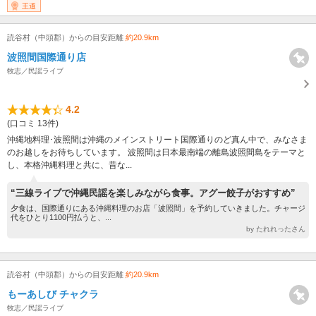
王道
読谷村（中頭郡）からの目安距離
約20.9km
波照間国際通り店
牧志／民謡ライブ
4.2
(口コミ 13件)
沖縄地料理･波照間は沖縄のメインストリート国際通りのど真ん中で、みなさま
のお越しをお待ちしています。 波照間は日本最南端の離島波照間島をテーマと
し、本格沖縄料理と共に、昔な...
“三線ライブで沖縄民謡を楽しみながら食事。アグー餃子がおすすめ”
夕食は、国際通りにある沖縄料理のお店「波照間」を予約していきました。チャージ
代をひとり1100円払うと、...
by たれれったさん
読谷村（中頭郡）からの目安距離
約20.9km
もーあしび チャクラ
牧志／民謡ライブ