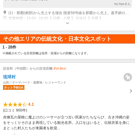
by hiyoさん
(1)・那覇(南部)から北上する場合 国道58号線を那覇から北上。嘉手納ロータリーを越え、約1km先右側にある読谷村大湾にある複合施設シナジースクエアのファミリーマートの真上2F。
営業時間：10:00 - 18:00【 日曜 - 土曜 】 定休日【 月曜 】
その他エリアの伝統文化・日本文化スポット
1 - 28件
※掲載されている目安距離は役所・役場からの距離になります。
読谷村（中頭郡）からの目安距離
約4.8km
琉球村
山田／テーマパーク・遊園地・レジャーランド
ネット予約OK
4.1
(口コミ 900件)
赤煉瓦の屋根に魔よけのシーサーが立つ古い民家がたちならび、古き沖縄の姿
をそっくりそのまま再現している観光名所。入口をはいると、伝統衣装を身に
まとった村人たちが来園者を歓迎...