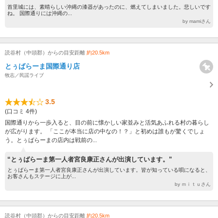
首里城には、素晴らしい沖縄の漆器があったのに、燃えてしまいました。悲しいです
ね。 国際通りには沖縄の...
by mamiさん
読谷村（中頭郡）からの目安距離
約20.5km
とぅばらーま国際通り店
牧志／民謡ライブ
3.5
(口コミ 4件)
国際通りから一歩入ると、目の前に懐かしい家並みと活気あふれる村の暮らし
が広がります。 「ここが本当に店の中なの！？」と初めは誰もが驚くでしょ
う。とぅばらーまの店内は戦前の...
“とぅばらーま第一人者宮良康正さんが出演しています。”
とぅばらーま第一人者宮良康正さんが出演しています。皆が知っている唄になると、
お客さんもステージに上が...
by ｍｉｔｕさん
読谷村（中頭郡）からの目安距離
約20.5km