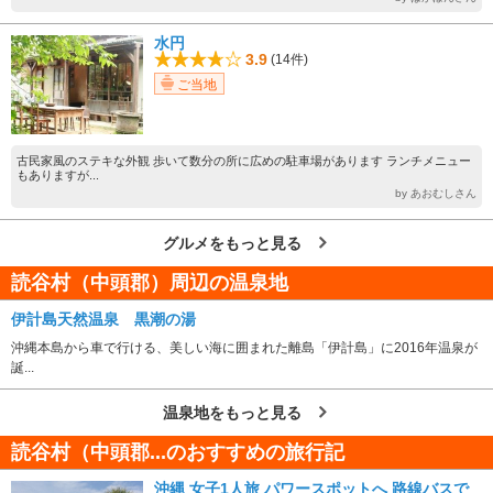
水円
3.9
(14件)
ご当地
古民家風のステキな外観 歩いて数分の所に広めの駐車場があります ランチメニュー
もありますが...
by あおむしさん
グルメをもっと見る
読谷村（中頭郡）周辺の温泉地
伊計島天然温泉 黒潮の湯
沖縄本島から車で行ける、美しい海に囲まれた離島「伊計島」に2016年温泉が
誕...
温泉地をもっと見る
読谷村（中頭郡...のおすすめの旅行記
沖縄 女子1人旅 パワースポットへ 路線バスで