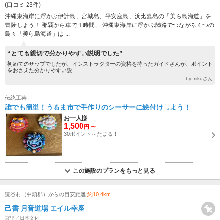
(口コミ 23件)
沖縄東海岸に浮かぶ伊計島、宮城島、平安座島、浜比嘉島の「美ら島海道」を
冒険しよう！ 那覇から車で１時間。 沖縄東海岸に浮かぶ陸路でつながる４つの
島々「美ら島海道」は ...
“とても親切で分かりやすい説明でした”
初めてのサップでしたが、インストラクターの資格を持ったガイドさんが、ポイント
をおさえた分かりやすい説...
by mikuさん
伝統工芸
誰でも簡単！うるま市で手作りのシーサーに絵付けしよう！
お一人様
1,500
～
円
30ポイント～たまる！
この施設のプランをもっと見る
読谷村（中頭郡）からの目安距離
約10.4km
己書 月音道場 エイル幸座
宮里／日本文化