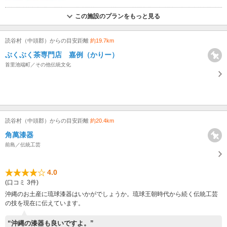
この施設のプランをもっと見る
読谷村（中頭郡）からの目安距離
約19.7km
ぶくぶく茶専門店 嘉例（かりー）
首里池端町／その他伝統文化
読谷村（中頭郡）からの目安距離
約20.4km
角萬漆器
前島／伝統工芸
4.0
(口コミ 3件)
沖縄のお土産に琉球漆器はいかがでしょうか。琉球王朝時代から続く伝統工芸
の技を現在に伝えています。
“沖縄の漆器も良いですよ。”