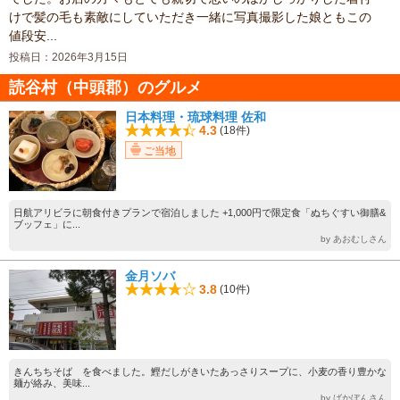
けで髪の毛も素敵にしていただき一緒に写真撮影した娘ともこの
値段安...
投稿日：2026年3月15日
読谷村（中頭郡）のグルメ
日本料理・琉球料理 佐和
4.3
(18件)
ご当地
日航アリビラに朝食付きプランで宿泊しました +1,000円で限定食「ぬちぐすい御膳&
ブッフェ」に...
by あおむしさん
金月ソバ
3.8
(10件)
きんちちそば を食べました。鰹だしがきいたあっさりスープに、小麦の香り豊かな
麺が絡み、美味...
by ばかぼんさん