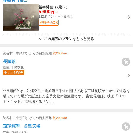
体験★【那...
基本料金（7歳～）
5,600
～
円
112ポイント～たまる！
即時予約OK
この施設のプランをもっと見る
読谷村（中頭郡）からの目安距離
約20.7km
長順館
壺屋／日本文化
ネット予約OK
**長順館**は、沖縄空手・剛柔流空手道の開祖である宮城長順が、かつて道場を
構えていた場所に誕生した空手文化体験施設です。 宮城長順は、映画『ベス
ト・キッド』に登場する「Mr....
読谷村（中頭郡）からの目安距離
約20.8km
琉球料理 首里天楼
牧志／民謡ライブ