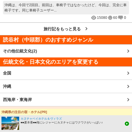
沖縄は、今回で2回目。前回は、車椅子ではなかったけど、今回は、完全に車
椅子です。同じ車椅子ユーザー...
15080
60
0
旅行記をもっと見る
読谷村（中頭郡）
のおすすめジャンル
その他伝統文化(2)
伝統文化・日本文化のエリアを変更する
全国
沖縄
西海岸・東海岸
読谷村（中頭郡）
沖縄県の注目の宿・ホテル[PR]
カヌチャベイホテル＆ヴィラズ
主要町村から探す
■■夏本番■■海にレジャーにカヌチャにはワクワクがいっぱい♪