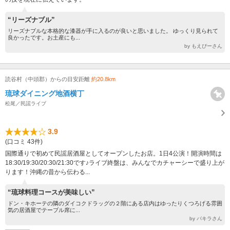
“リーズナブル”
リーズナブルな本格的な漆器が手に入るのが良いと思いました。 ゆっくり見られて
良かったです。お土産にも...
by もえぴーさん
読谷村（中頭郡）からの目安距離
約20.8km
琉球ダイニング地酒横丁
松尾／民謡ライブ
3.9
(口コミ 43件)
国際通りで初めて民謡居酒屋としてオープンしたお店。1日4公演！開演時間は
18:30/19:30/20:30/21:30です♪ライブ終盤は、みんなでカチャーシーで盛り上が
ります！沖縄の昔から伝わる...
“琉球料理コースが美味しい”
ドン・キホーテの隣のダイコクドラッグの２階にある店内はゆったりくつろげる雰囲
気の居酒屋でテーブル席に...
by パキラさん