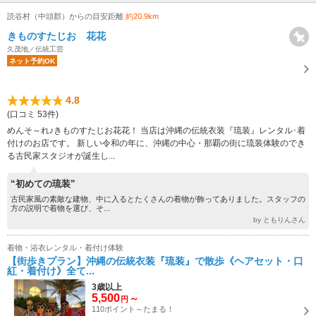
読谷村（中頭郡）からの目安距離
約20.9km
きものすたじお 花花
久茂地／伝統工芸
ネット予約OK
4.8
(口コミ 53件)
めんそ～れ♪きものすたじお花花！ 当店は沖縄の伝統衣装『琉装』レンタル･着
付けのお店です。 新しい令和の年に、沖縄の中心・那覇の街に琉装体験のでき
る古民家スタジオが誕生し...
“初めての琉装”
古民家風の素敵な建物、中に入るとたくさんの着物が飾ってありました。スタッフの
方の説明で着物を選び、そ...
by ともりんさん
着物・浴衣レンタル・着付け体験
【街歩きプラン】沖縄の伝統衣装『琉装』で散歩《ヘアセット・口
紅・着付け》全て...
3歳以上
5,500
～
円
110ポイント～たまる！