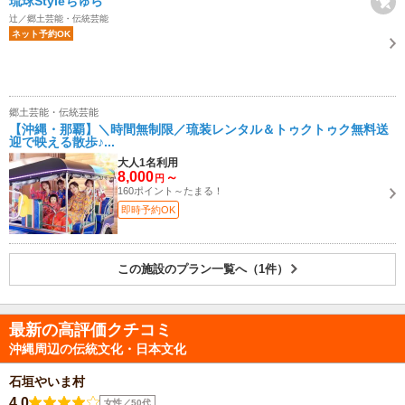
琉球Styleちゅら
辻／郷土芸能・伝統芸能
ネット予約OK
郷土芸能・伝統芸能
【沖縄・那覇】＼時間無制限／琉装レンタル＆トゥクトゥク無料送
迎で映える散歩♪...
大人1名利用
8,000
～
円
160ポイント～たまる！
即時予約OK
この施設のプラン一覧へ（1件）
最新の高評価クチコミ
沖縄周辺の伝統文化・日本文化
石垣やいま村
4.0
女性／50代