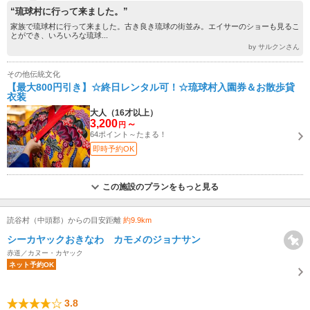
“琉球村に行って来ました。”
家族で琉球村に行って来ました。古き良き琉球の街並み。エイサーのショーも見るこ
とができ、いろいろな琉球...
by サルクンさん
その他伝統文化
【最大800円引き】☆終日レンタル可！☆琉球村入園券＆お散歩貸
衣装
大人（16才以上）
3,200
～
円
64ポイント～たまる！
即時予約OK
この施設のプランをもっと見る
読谷村（中頭郡）からの目安距離
約9.9km
シーカヤックおきなわ カモメのジョナサン
赤道／カヌー・カヤック
ネット予約OK
3.8