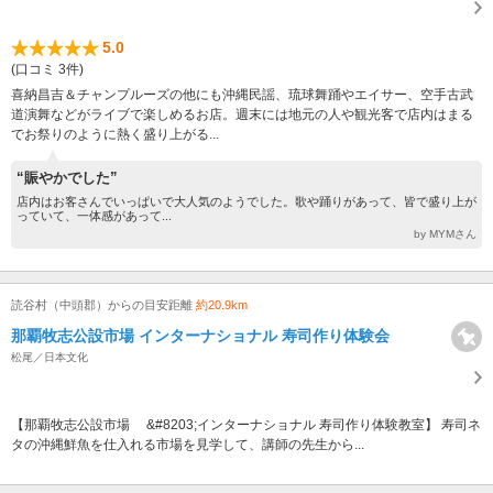
5.0
(口コミ 3件)
喜納昌吉＆チャンプルーズの他にも沖縄民謡、琉球舞踊やエイサー、空手古武
道演舞などがライブで楽しめるお店。週末には地元の人や観光客で店内はまる
でお祭りのように熱く盛り上がる...
“賑やかでした”
店内はお客さんでいっぱいで大人気のようでした。歌や踊りがあって、皆で盛り上が
っていて、一体感があって...
by MYMさん
読谷村（中頭郡）からの目安距離
約20.9km
那覇牧志公設市場 インターナショナル 寿司作り体験会
松尾／日本文化
【那覇牧志公設市場 &#8203;インターナショナル 寿司作り体験教室】 寿司ネ
タの沖縄鮮魚を仕入れる市場を見学して、講師の先生から...