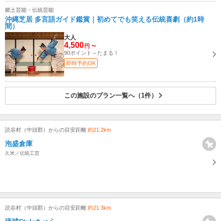
郷土芸能・伝統芸能
沖縄芝居 多言語ガイド鑑賞｜初めてでも笑える伝統喜劇（約1時
間）
大人
4,500
～
円
90ポイント～たまる！
即時予約OK
この施設のプラン一覧へ（1件）
読谷村（中頭郡）からの目安距離
約21.2km
泡盛倉庫
久米／伝統工芸
読谷村（中頭郡）からの目安距離
約21.3km