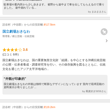
駐車場や案内所から少し歩きます。 裾野から途中まで車を出してもらえるので乗り
ました。 途中崩れている...
by まみままさん
読谷村（中頭郡）からの目安距離
約17.5km
国立劇場おきなわ
勢理客／郷土芸能・伝統芸能
3.6
(口コミ 6件)
国立劇場おきなわは、国の重要無形文化財「組踊」を中心とする沖縄伝統芸能
の公開・伝承者養成・調査研究等を行い、その保存振興を図るとともに、伝統
文化を通じたアジア太平洋地域の...
“外観が印象的”
国立劇場おきなわの外観は独特で斬新なデザインになっています 室内で琉球芸能の
資料展示が有りましたが ...
by 蕎麦好き5656さん
読谷村（中頭郡）からの目安距離
約19.2km