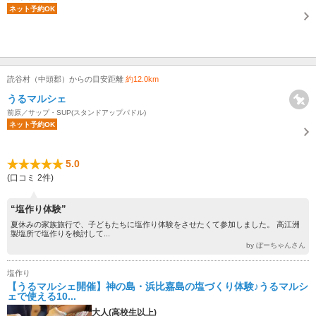
ネット予約OK
読谷村（中頭郡）からの目安距離
約12.0km
うるマルシェ
前原／サップ・SUP(スタンドアップパドル)
ネット予約OK
5.0
(口コミ 2件)
“塩作り体験”
夏休みの家族旅行で、子どもたちに塩作り体験をさせたくて参加しました。 高江洲
製塩所で塩作りを検討して...
by ぼーちゃんさん
塩作り
【うるマルシェ開催】神の島・浜比嘉島の塩づくり体験♪うるマルシ
ェで使える10...
大人(高校生以上)