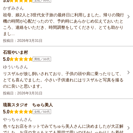
5.0
女性／50代
かずみさん
祖母、娘2人と3世代女子旅の最終日に利用しました。帰りの飛行
機の時間が心配だったので、予約時にあらかじめ伝えておいたと
ころ、連絡をいただき、時間調整をしてくださり、とても助かり
まし...
投稿日：2026年3月31日
石垣やいま村
5.0
男性／30代
ゆういちさん
リスザルが放し飼いされており、子供の頭や肩に乗ったりして、
とても喜んでました。小さい子供連れにはリスザルと写真を撮る
のに良いと思います。
投稿日：2026年3月31日
琉装スタジオ ちゅら美人
5.0
女性／50代
やっちゃんさん
色々なお店をネットでみてちゅら美人さんに決めましたが大正解
でした。お店の方々もとても親切で思いのほかしっかりした着付