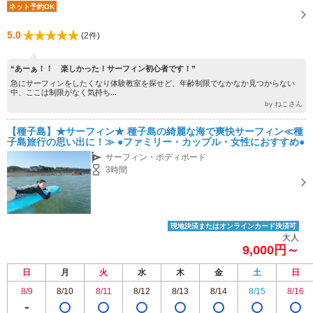
ネット予約OK
5.0
(2件)
“あーぁ！！ 楽しかった！サーフィン初心者です！”
急にサーフィンをしたくなり体験教室を探せど、年齢制限でなかなか見つからない
中、ここは制限がなく気持ち...
by ねこさん
【種子島】★サーフィン★ 種子島の綺麗な海で爽快サーフィン≪種
子島旅行の思い出に！≫ ●ファミリー・カップル・女性におすすめ●
サーフィン・ボディボード
3時間
現地決済またはオンラインカード決済可
大人
9,000円～
日
月
火
水
木
金
土
日
8/9
8/10
8/11
8/12
8/13
8/14
8/15
8/16