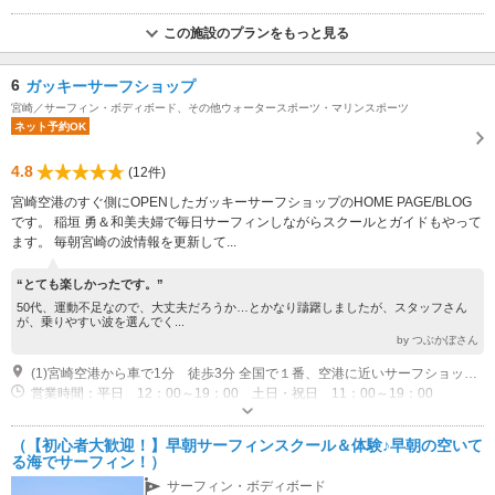
この施設のプランをもっと見る
6
ガッキーサーフショップ
宮崎／サーフィン・ボディボード、その他ウォータースポーツ・マリンスポーツ
ネット予約OK
4.8
(12件)
宮崎空港のすぐ側にOPENしたガッキーサーフショップのHOME PAGE/BLOG
です。 稲垣 勇＆和美夫婦で毎日サーフィンしながらスクールとガイドもやって
ます。 毎朝宮崎の波情報を更新して...
“とても楽しかったです。”
50代、運動不足なので、大丈夫だろうか…とかなり躊躇しましたが、スタッフさん
が、乗りやすい波を選んでく...
by つぶかぼさん
(1)宮崎空港から車で1分 徒歩3分 全国で１番、空港に近いサーフショップ！ 手ぶらで体験サーフ！
営業時間：平日 12：00～19：00 土日・祝日 11：00～19：00
専用駐車場あり（無料）7台
（【初心者大歓迎！】早朝サーフィンスクール＆体験♪早朝の空いて
る海でサーフィン！）
サーフィン・ボディボード