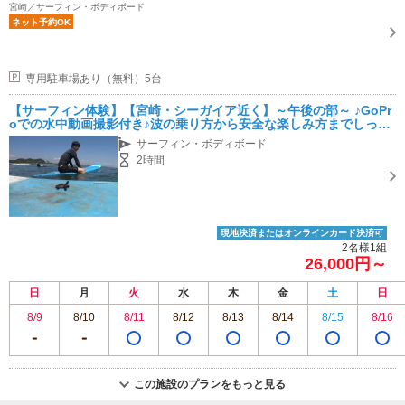
宮崎／サーフィン・ボディボード
ネット予約OK
専用駐車場あり（無料）5台
【サーフィン体験】【宮崎・シーガイア近く】～午後の部～ ♪GoPr
oでの水中動画撮影付き♪波の乗り方から安全な楽しみ方までしっか
りサポート！ご家族、カップル、友達グループ、お子様におススメ
サーフィン・ボディボード
★
2時間
現地決済またはオンラインカード決済可
2名様1組
26,000円～
日
月
火
水
木
金
土
日
8/9
8/10
8/11
8/12
8/13
8/14
8/15
8/16
この施設のプランをもっと見る