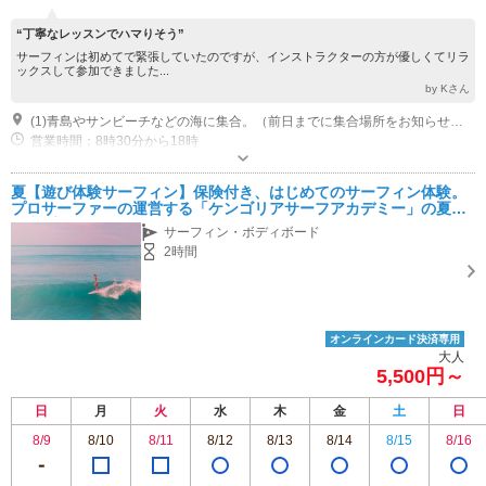
“丁寧なレッスンでハマりそう”
サーフィンは初めてで緊張していたのですが、インストラクターの方が優しくてリラ
ックスして参加できました...
by Kさん
(1)青島やサンビーチなどの海に集合。（前日までに集合場所をお知らせいたします。）宿泊先、空港への送迎もご相談ください。
営業時間：8時30分から18時
近隣駐車場あり（無料）2台 近くに車を停められます。現地集合なので、集合場所を確認してください。
夏【遊び体験サーフィン】保険付き、はじめてのサーフィン体験。
プロサーファーの運営する「ケンゴリアサーフアカデミー」の夏の
限定プラン
サーフィン・ボディボード
2時間
オンラインカード決済専用
大人
5,500円～
日
月
火
水
木
金
土
日
8/9
8/10
8/11
8/12
8/13
8/14
8/15
8/16