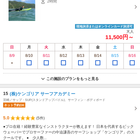
2時間
現地決済またはオンラインカード決済可
大人
11,500円～
日
月
火
水
木
金
土
日
8/9
8/10
8/11
8/12
8/13
8/14
8/15
8/16
この施設のプランをもっと見る
15
(株)ケンゴリア サーフアカデミー
宮崎／サップ・SUP(スタンドアップパドル)、サーフィン・ボディボード
ネット予約OK
5.0
(5件)
●プロ在籍！経験豊富なインストラクターが教えます！ 日本を代表するビック
ウェーバーでプロサーファーの中迫謙吾のサーフショップ「ケンゴリア」のス
クールです。 ● 少人数...