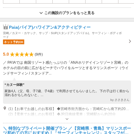
この施設のプランをもっと見る
Paia(パイア)ハワイアン&アクティビティー
宮崎／カヌー・カヤック、サップ・SUP(スタンドアップパドル)、サーフィン・ボディボ
ード
ネット予約OK
5.0
(9件)
／ PA’IAでは 南国リゾート感たっぷりの「ANAホリデイインリゾート宮崎」の
ホテルの目の前に広がるビーチでハワイをルーツとするマリンスポーツ（ウイ
ンドサーフィン / スタンドア...
“カヌー体験”
家族4人（父、母、子7歳、子4歳）で利用させてもらいました。 下の子は行く前から
溺れるかもしれないと、...
by ささきさん
(1)【お車でお越しのお客様】 ◆宮崎市街方面から：宮崎ICから南下約20分 ◆日南市街方面から：油津駅から北上約23分
(2)【電車でお越しのお客様】 ◆JR日南線電車：宮崎駅から約20分
営業時間：9:30 - 17:00 休業：毎週水曜日
近隣駐車場あり（有料）50台 ANAホテルの駐車場利用の場合にはサービス券発行いたします。
＼ 特別なプライベート開催プラン ／【宮崎県・青島】マリンスポー
ツ初めての方におすすめ！「サーフィンチャレンジ」スタッフがし