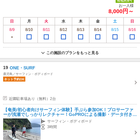
現地決済可
お一人様
8,000円～
日
月
火
水
木
金
土
日
8/9
8/10
8/11
8/12
8/13
8/14
8/15
8/16
この施設のプランをもっと見る
19
ONE・SURF
鹿児島／サーフィン・ボディボード
ネット予約OK
近隣駐車場あり（無料）2台
【奄美/初心者向けサーフィン体験】手ぶら参加OK！プロサーファ
ーが浅瀬でしっかりレクチャー！GoPROによる撮影・データ付きで
思い出にも残せます♪お子様連れOK！ファミリー・カップル参加も
サーフィン・ボディボード
大歓迎♪
3時間