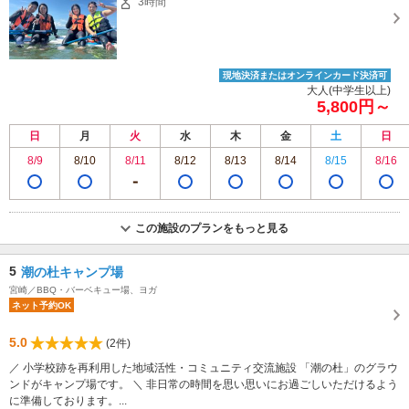
3時間
現地決済またはオンラインカード決済可
大人(中学生以上)
5,800円～
日
月
火
水
木
金
土
日
8/9
8/10
8/11
8/12
8/13
8/14
8/15
8/16
この施設のプランをもっと見る
5
潮の杜キャンプ場
宮崎／BBQ・バーベキュー場、ヨガ
ネット予約OK
5.0
(2件)
／ 小学校跡を再利用した地域活性・コミュニティ交流施設 「潮の杜」のグラウ
ンドがキャンプ場です。 ＼ 非日常の時間を思い思いにお過ごしいただけるよう
に準備しております。...