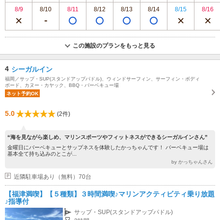
8/9
8/10
8/11
8/12
8/13
8/14
8/15
8/16
この施設のプランをもっと見る
4
シーガルイン
福岡／サップ・SUP(スタンドアップパドル)、ウィンドサーフィン、サーフィン・ボディ
ボード、カヌー・カヤック、BBQ・バーベキュー場
ネット予約OK
5.0
(2件)
“海を見ながら楽しめ、マリンスポーツやフィットネスができるシーガルインさん”
金曜日にバーベキューとサップネスを体験したかっちゃんです！ バーベキュー場は
基本全て持ち込みのとこが...
by かっちゃんさん
近隣駐車場あり（無料）70台
【福津満喫】【５種類】３時間満喫♪マリンアクティビティ乗り放題
♪指導付
サップ・SUP(スタンドアップパドル)