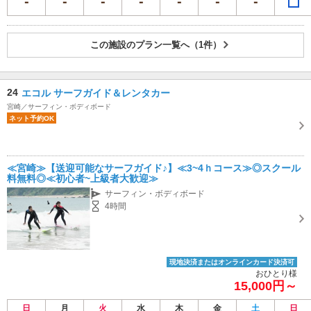
この施設のプラン一覧へ（1件）
24
エコル サーフガイド＆レンタカー
宮崎／サーフィン・ボディボード
ネット予約OK
≪宮崎≫【送迎可能なサーフガイド♪】≪3~4ｈコース≫◎スクール
料無料◎≪初心者~上級者大歓迎≫
サーフィン・ボディボード
4時間
現地決済またはオンラインカード決済可
おひとり様
15,000円～
日
月
火
水
木
金
土
日