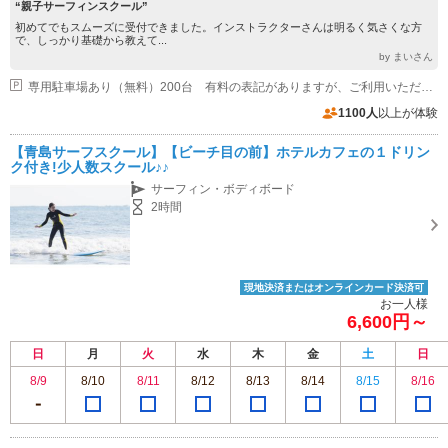
“親子サーフィンスクール”
初めてでもスムーズに受付できました。インストラクターさんは明るく気さくな方
で、しっかり基礎から教えて...
by まいさん
専用駐車場あり（無料）200台 有料の表記がありますが、ご利用いただいた場合は、無料とさせていただきます。
1100人
以上が体験
【青島サーフスクール】【ビーチ目の前】ホテルカフェの１ドリン
ク付き!少人数スクール♪♪
サーフィン・ボディボード
2時間
現地決済またはオンラインカード決済可
お一人様
6,600円～
日
月
火
水
木
金
土
日
8/9
8/10
8/11
8/12
8/13
8/14
8/15
8/16