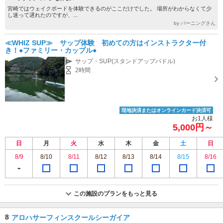
宮崎ではウェイクボードを体験できるのがここだけでした。 場所がわからなくて少
し迷って遅れたのですが、...
by バーニングさん
≪WHIZ SUP≫ サップ体験 初めての方はインストラクター付
き！●ファミリー・カップル●
サップ・SUP(スタンドアップパドル)
2時間
現地決済またはオンラインカード決済可
お1人様
5,000円～
日
月
火
水
木
金
土
日
8/9
8/10
8/11
8/12
8/13
8/14
8/15
8/16
この施設のプランをもっと見る
8
アロハサーフィンスクールシーガイア