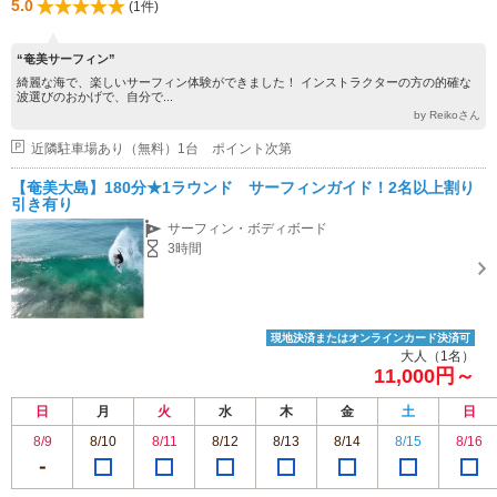
5.0
(1件)
“奄美サーフィン”
綺麗な海で、楽しいサーフィン体験ができました！ インストラクターの方の的確な
波選びのおかげで、自分で...
by Reikoさん
近隣駐車場あり（無料）1台 ポイント次第
【奄美大島】180分★1ラウンド サーフィンガイド！2名以上割り
引き有り
サーフィン・ボディボード
3時間
現地決済またはオンラインカード決済可
大人（1名）
11,000円～
日
月
火
水
木
金
土
日
8/9
8/10
8/11
8/12
8/13
8/14
8/15
8/16