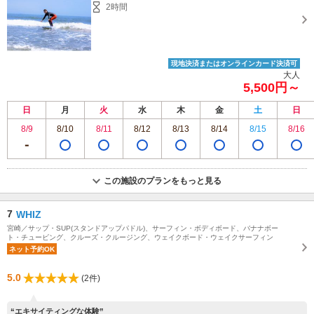
2時間
現地決済またはオンラインカード決済可
大人
5,500円～
日
月
火
水
木
金
土
日
8/9
8/10
8/11
8/12
8/13
8/14
8/15
8/16
この施設のプランをもっと見る
7
WHIZ
宮崎／サップ・SUP(スタンドアップパドル)、サーフィン・ボディボード、バナナボー
ト・チュービング、クルーズ・クルージング、ウェイクボード・ウェイクサーフィン
ネット予約OK
5.0
(2件)
“エキサイティングな体験”