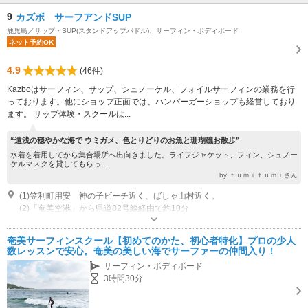
9
カズボ サーフアンドSUP
鹿児島／サップ・SUP(スタンドアップパドル)、サーフィン・ボディボード
ネット予約OK
4.9
(46件)
Kazboはサーフィン、サップ、シュノーケル、フォイルサーフィンの業務を行
っております。他にショップ正面では、ハンバーガーショップも経営しており
ます。 サップ体験・スクールは...
“遠浅の穏やかな海で ウミガメ、色とりどりのお魚と珊瑚礁お散歩”
水着を着用してから集合場所へ出向きました。ライフジャケット、フィン、シュノー
ケルマスクを貸してもらっ...
by ｆｕｍｉｆｕｍｉさん
(1)笠利町用安 神の子ビーチ近く、ばしゃ山村近く。
(2)「奄美空港」から県道82号線経由で約10分
営業時間：７：００～１９：００
専用駐車場あり（無料）2台 ポイントを移動することもけっこうありますので駐車場の心配はいりません。
奄美サーフィンスクール【初めてのかた、初心者特化】プロの少人
数レッスンで安心。奄美の美しい海でサーファーの仲間入り！
サーフィン・ボディボード
3時間30分