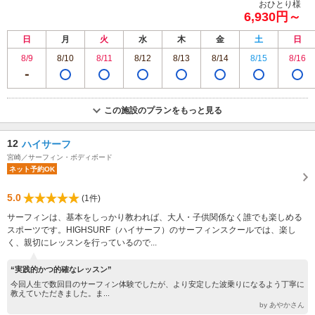
おひとり様
6,930円～
日
月
火
水
木
金
土
日
8/9
8/10
8/11
8/12
8/13
8/14
8/15
8/16
この施設のプランをもっと見る
12
ハイサーフ
宮崎／サーフィン・ボディボード
ネット予約OK
5.0
(1件)
サーフィンは、基本をしっかり教われば、大人・子供関係なく誰でも楽しめる
スポーツです。HIGHSURF（ハイサーフ）のサーフィンスクールでは、楽し
く、親切にレッスンを行っているので...
“実践的かつ的確なレッスン”
今回人生で数回目のサーフィン体験でしたが、より安定した波乗りになるよう丁寧に
教えていただきました。ま...
by あやかさん