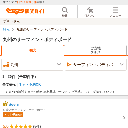
旅に役立つ
口コミ100万件
掲載！
検索
行きたい
メニュー
ゲスト
さん
観光
九州のサーフィン・ボディボード
九州のサーフィン・ボディボード
ご当地
観光
グルメ
九州
サーフィン・ボディボード
1 - 30件
（全62件中）
全て表示
ネット予約OK
おすすめの施設を当社独自の算出基準でランキング形式にしてご紹介しています。
See u
宮崎／サーフィン・ボディボード
ネット予約OK
5.0
(5件)