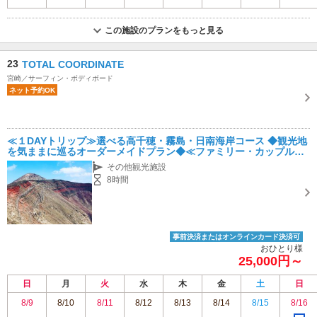
この施設のプランをもっと見る
23
TOTAL COORDINATE
宮崎／サーフィン・ボディボード
ネット予約OK
≪１DAYトリップ≫選べる高千穂・霧島・日南海岸コース ◆観光地
を気ままに巡るオーダーメイドプラン◆≪ファミリー・カップルに
おすすめ≫
その他観光施設
8時間
事前決済またはオンラインカード決済可
おひとり様
25,000円～
日
月
火
水
木
金
土
日
8/9
8/10
8/11
8/12
8/13
8/14
8/15
8/16