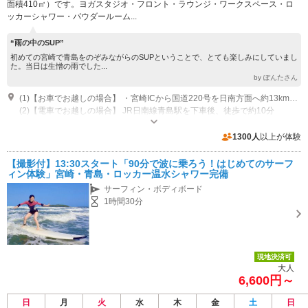
面積410㎡）です。ヨガスタジオ・フロント・ラウンジ・ワークスペース・ロ
ッカーシャワー・パウダールーム...
“雨の中のSUP”
初めての宮崎で青島をのぞみながらのSUPということで、とても楽しみにしていまし
た。当日は生憎の雨でした...
by ぽんたさん
(1)【お車でお越しの場合】 ・宮崎ICから国道220号を日南方面へ約13km、約15分 ・宮崎空港から約15分 ・宮崎駅から約25分 （無料駐車場あり）
(2)【電車でお越しの場合】 JR日南線青島駅を下車後、徒歩で約10分
営業時間：平日：AM9:00 - PM22:00 土日祝日：AM7:00 - PM18:00 休館
日：月曜は休館日（月曜日が祝日の場合は火曜日は振替休館日となります）
1300人
以上が体験
専用駐車場あり（無料）15台
【撮影付】13:30スタート「90分で波に乗ろう！はじめてのサーフ
ィン体験」宮崎・青島・ロッカー温水シャワー完備
サーフィン・ボディボード
1時間30分
現地決済可
大人
6,600円～
日
月
火
水
木
金
土
日