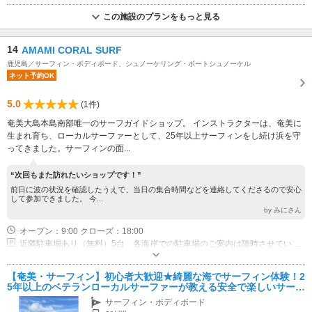
この施設のプランをもっと見る
14
AMAMI CORAL SURF
鹿児島／サーフィン・ボディボード、シュノーケリング・ボートシュノーケル
ネット予約OK
5.0
(1件)
奄美大島本島南部唯一のサーフガイドショップ。 インストラクターは、奄美に
生まれ育ち、ローカルサーファーとして、25年以上サーフィンをし続け浜を守
ってきました。サーフィンの面...
“次回もまた訪れたいショップです！”
前日に波の状況を確認したうえで、当日の集合時間などを連絡してくださるので安心
して参加できました。 今...
by みにさん
オープン：9:00 クローズ：18:00
近隣駐車場あり（無料）5台 各海岸での駐車場のご案内は随時させていただきます。
【奄美・サーフィン】初心者大歓迎★綺麗な海でサーフィン体験！2
5年以上のベテランローカルサーファーが教える安全で楽しいサーフ
スクール！
サーフィン・ボディボード