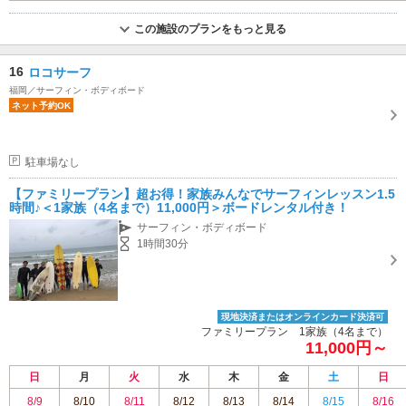
この施設のプランをもっと見る
16
ロコサーフ
福岡／サーフィン・ボディボード
ネット予約OK
駐車場なし
【ファミリープラン】超お得！家族みんなでサーフィンレッスン1.5
時間♪＜1家族（4名まで）11,000円＞ボードレンタル付き！
サーフィン・ボディボード
1時間30分
現地決済またはオンラインカード決済可
ファミリープラン 1家族（4名まで）
11,000円～
日
月
火
水
木
金
土
日
8/9
8/10
8/11
8/12
8/13
8/14
8/15
8/16