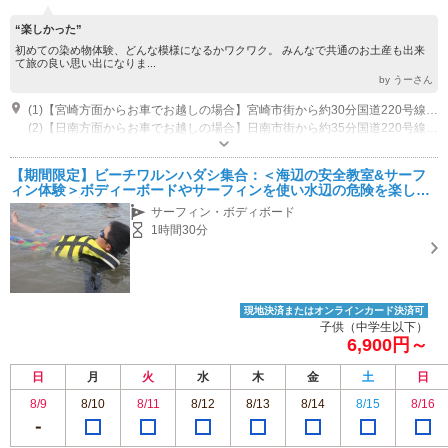
“楽しかった”
初めての染め物体験、どんな模様になるかワクワク。 みんなで共通のお土産も出来
て旅の良い思い出になりま...
by うーさん
(1)【宮崎方面からお車でお越しの場合】宮崎市街から約30分国道220号線を南下、堀切のトンネル～いるか岬を過ぎて約７分
(2)【日南方面からお車でお越しの場合】日南市街から約35分国道220号線を北上、鵜戸神宮～サンメッセ日南を過ぎ約8分
営業時間：AM9:30 - PM17:00
専用駐車場あり（有料）15台 ※体験参加者は無料
【期間限定】ビーチワルンハダシ集合：＜海辺の安全教室&サーフ
ィン体験＞ボディーボードやサーフィンを使い水辺の危険を楽しく
学ぼう♪＜宮崎県・日南＞：SF90
サーフィン・ボディボード
1時間30分
現地決済またはオンラインカード決済可
子供（中学生以下）
6,900円～
日
月
火
水
木
金
土
日
8/9
8/10
8/11
8/12
8/13
8/14
8/15
8/16