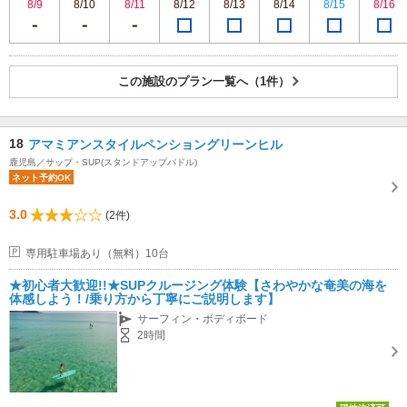
8/9
8/10
8/11
8/12
8/13
8/14
8/15
8/16
この施設のプラン一覧へ（1件）
18
アマミアンスタイルペンショングリーンヒル
鹿児島／サップ・SUP(スタンドアップパドル)
ネット予約OK
3.0
(2件)
専用駐車場あり（無料）10台
★初心者大歓迎!!★SUPクルージング体験【さわやかな奄美の海を
体感しよう！/乗り方から丁寧にご説明します】
サーフィン・ボディボード
2時間