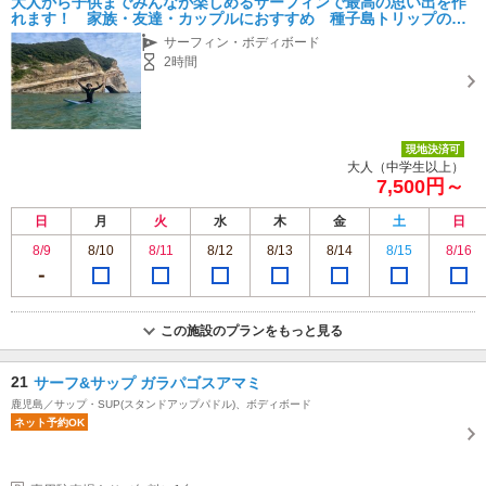
大人から子供までみんなが楽しめるサーフィンで最高の思い出を作
れます！ 家族・友達・カップルにおすすめ 種子島トリップの思
い出にぜひ！
サーフィン・ボディボード
2時間
現地決済可
大人（中学生以上）
7,500円～
日
月
火
水
木
金
土
日
8/9
8/10
8/11
8/12
8/13
8/14
8/15
8/16
この施設のプランをもっと見る
21
サーフ&サップ ガラパゴスアマミ
鹿児島／サップ・SUP(スタンドアップパドル)、ボディボード
ネット予約OK