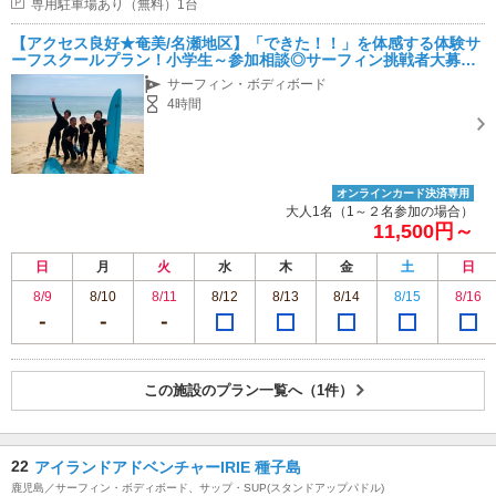
専用駐車場あり（無料）1台
【アクセス良好★奄美/名瀬地区】「できた！！」を体感する体験サ
ーフスクールプラン！小学生～参加相談◎サーフィン挑戦者大募集
☆☆
サーフィン・ボディボード
4時間
オンラインカード決済専用
大人1名（1～２名参加の場合）
11,500円～
日
月
火
水
木
金
土
日
8/9
8/10
8/11
8/12
8/13
8/14
8/15
8/16
この施設のプラン一覧へ（1件）
22
アイランドアドベンチャーIRIE 種子島
鹿児島／サーフィン・ボディボード、サップ・SUP(スタンドアップパドル)