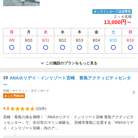
オンラインカード決済専用
２～４名様
13,000円～
日
月
火
水
木
金
土
日
8/9
8/10
8/11
8/12
8/13
8/14
8/15
8/16
この施設のプランをもっと見る
10
ANAホリデイ・インリゾート宮崎 青島アクティビティセンタ
ー
宮崎／サーフィン・ボディボード
ネット予約OK
4.8
(15件)
宮崎・青島の海を満喫！「ANAホリデイ・インリゾート宮崎 青島アクティビテ
ィセンター」で、非日常のマリン体験を。 宮崎市青島に位置する「ANAホリデ
イ・インリゾート宮崎」内のア...