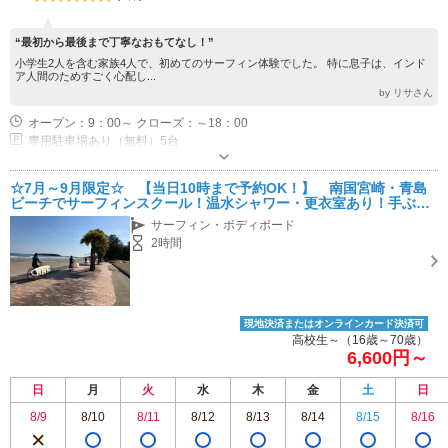
“最初から最後まで丁寧なおもてなし！”
小学生2人を含む家族4人で、初めてのサーフィン体験でした。 特に息子は、インド
ア人間のためすごく心配し...
by リサさん
オープン：9：00～ クローズ：～18：00
専用駐車場あり（無料）5台
☆7月～9月限定☆ 【当日10時まで予約OK！】 南国宮崎・青島
ビーチでサーフィンスクール！温水シャワー・更衣室あり！手ぶら
でOK！
サーフィン・ボディボード
2時間
現地決済またはオンラインカード決済可
高校生～（16歳～70歳）
6,600円～
日
月
火
水
木
金
土
日
8/9
8/10
8/11
8/12
8/13
8/14
8/15
8/16