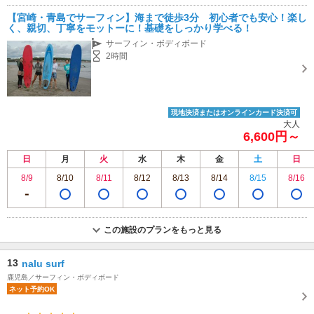
【宮崎・青島でサーフィン】海まで徒歩3分 初心者でも安心！楽し
く、親切、丁寧をモットーに！基礎をしっかり学べる！
サーフィン・ボディボード
2時間
現地決済またはオンラインカード決済可
大人
6,600円～
日
月
火
水
木
金
土
日
8/9
8/10
8/11
8/12
8/13
8/14
8/15
8/16
この施設のプランをもっと見る
13
nalu surf
鹿児島／サーフィン・ボディボード
ネット予約OK