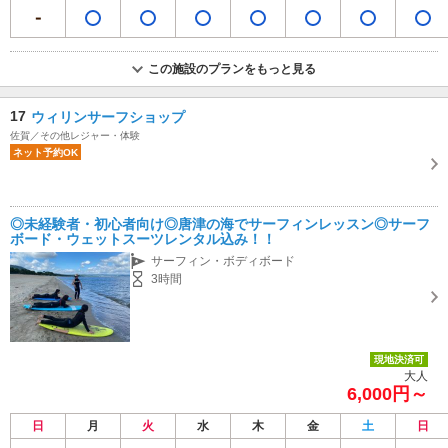
この施設のプランをもっと見る
17
ウィリンサーフショップ
佐賀／その他レジャー・体験
ネット予約OK
◎未経験者・初心者向け◎唐津の海でサーフィンレッスン◎サーフ
ボード・ウェットスーツレンタル込み！！
サーフィン・ボディボード
3時間
現地決済可
大人
6,000円～
日
月
火
水
木
金
土
日