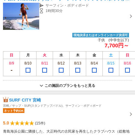
っかりサポートいたします。：SF90
サーフィン・ボディボード
1時間30分
現地決済またはオンラインカード決済可
子供 (中学生以下)
7,700円～
日
月
火
水
木
金
土
日
8/9
8/10
8/11
8/12
8/13
8/14
8/15
8/16
この施設のプランをもっと見る
SURF CITY 宮崎
宮崎／サップ・SUP(スタンドアップパドル)、サーフィン・ボディボード
ネット予約OK
5.0
(15件)
青島海浜公園に隣接した、大正時代の古民家を再生したクラブハウス（総敷地