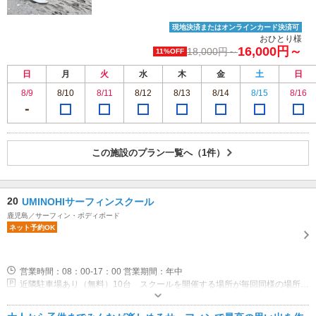
現地決済またはオンラインカード決済可
おひとり様
16,000円～
18,000円～
11%OFF
日
月
火
水
木
金
土
日
8/9
8/10
8/11
8/12
8/13
8/14
8/15
8/16
この施設のプラン一覧へ（1件）
20
UMINOHIサーフィンスクール
鹿児島／サーフィン・ボディボード
ネット予約OK
営業時間：08：00-17：00 営業期間：年中
近隣駐車場あり（無料）10台 スクールを開催する場所が毎回同様の場所とは限らないですが、車は必ず停められる場所を位ご案内できます。