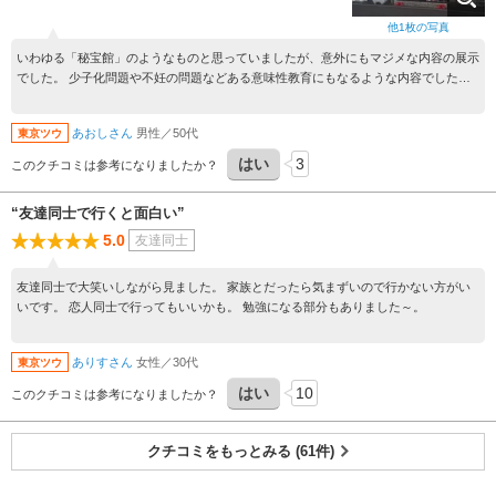
他
1
枚の写真
いわゆる「秘宝館」のようなものと思っていましたが、意外にもマジメな内容の展示
でした。 少子化問題や不妊の問題などある意味性教育にもなるような内容でした。
入館料１０００円は少し高いかな
あおしさん
男性／50代
東京ツウ
はい
3
このクチコミは参考になりましたか？
“友達同士で行くと面白い”
5.0
友達同士
友達同士で大笑いしながら見ました。 家族とだったら気まずいので行かない方がい
いです。 恋人同士で行ってもいいかも。 勉強になる部分もありました～。
ありすさん
女性／30代
東京ツウ
はい
10
このクチコミは参考になりましたか？
クチコミをもっとみる (61件)