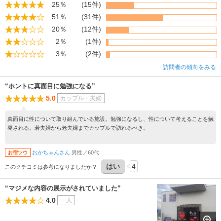
25％
(15件)
51％
(31件)
20％
(12件)
2％
(1件)
3％
(2件)
訪問者の傾向をみる
“ホントに真面目に勉強になる”
5.0
カップル・夫婦
真面目に性について取り組んでいる施設。勉強になるし、性について考えることを触
発される。若夫婦から老夫婦までカップルで訪れるべき。
おかちゃんさん
男性／60代
お宿ツウ
はい
4
このクチコミは参考になりましたか？
“マジメな内容の展示がされていました”
4.0
一人