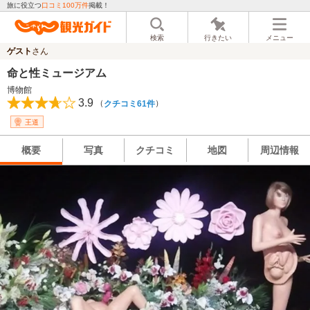
旅に役立つ
口コミ100万件
掲載！
検索
行きたい
メニュー
ゲスト
さん
命と性ミュージアム
博物館
3.9
（
）
クチコミ61件
王道
概要
写真
クチコミ
地図
周辺情報