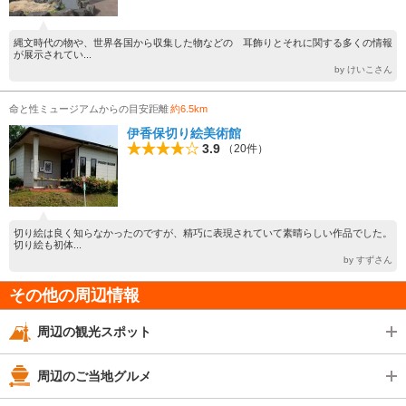
縄文時代の物や、世界各国から収集した物などの 耳飾りとそれに関する多くの情報
が展示されてい...
by けいこさん
命と性ミュージアムからの目安距離
約6.5km
伊香保切り絵美術館
3.9
（20件）
切り絵は良く知らなかったのですが、精巧に表現されていて素晴らしい作品でした。
切り絵も初体...
by すずさん
その他の周辺情報
周辺の観光スポット
周辺のご当地グルメ