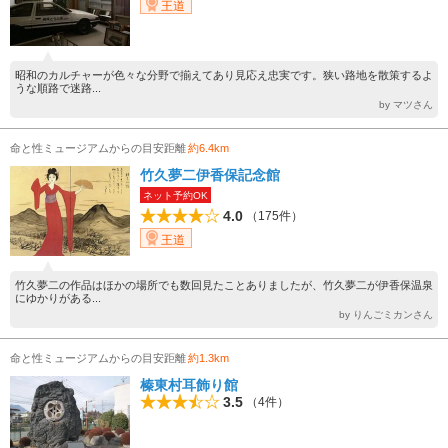
王道
昭和のカルチャーが色々な分野で揃えてあり見応え忠実です。狭い路地を散策するよ
うな順路で迷路...
by マツさん
命と性ミュージアムからの目安距離
約6.4km
竹久夢二伊香保記念館
ネット予約OK
4.0
（175件）
王道
竹久夢二の作品はほかの場所でも数回見たことありましたが、竹久夢二が伊香保温泉
にゆかりがある...
by りんごミカンさん
命と性ミュージアムからの目安距離
約1.3km
榛東村耳飾り館
3.5
（4件）