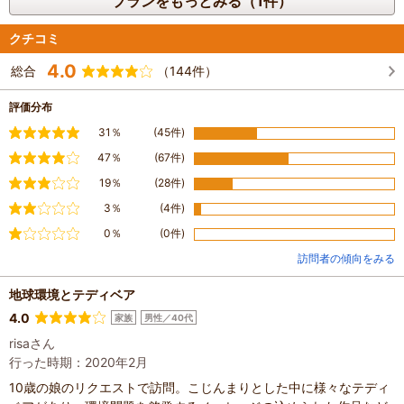
プランをもっとみる（1件）
クチコミ
4.0
総合
（144件）
評価分布
満足
31％
(45件)
やや満足
47％
(67件)
普通
19％
(28件)
やや不満
3％
(4件)
不満
0％
(0件)
訪問者の傾向をみる
地球環境とテディベア
4.0
家族
男性／40代
risaさん
行った時期：2020年2月
10歳の娘のリクエストで訪問。こじんまりとした中に様々なテディ