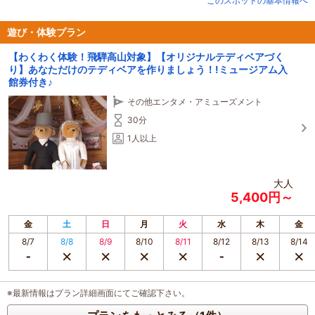
このスポットの基本情報へ
☆★環境をテーマにしたテディベアミュージアム★☆
館内には現代を表現するアーティストベアや、癒しの表情に満ちたビンテージ
のベアたちがたくさん居ます。
遊び・体験プラン
100年以上も前から受け継がれてきたベアたちには、それぞれに大切にされて
【わくわく体験！飛騨高山対象】【オリジナルテディベアづく
きたステキな物語があります。
り】あなただけのテディベアを作りましょう！!ミュージアム入
館券付き♪
館内はすべて撮影自由。
ＳＮＳにピッタリ！
その他エンタメ・アミューズメント
見て・触って・抱きしめて！ いろんなベアたちと一緒に記念撮影もできます♪
30分
1人以上
大人
5,400円～
金
土
日
月
火
水
木
金
8/7
8/8
8/9
8/10
8/11
8/12
8/13
8/14
※最新情報はプラン詳細画面にてご確認下さい。