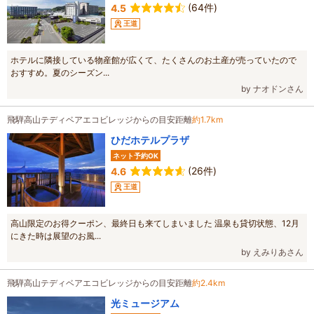
(64件)
4.5
王道
ホテルに隣接している物産館が広くて、たくさんのお土産が売っていたので
おすすめ。夏のシーズン...
by ナオドンさん
飛騨高山テディベアエコビレッジからの目安距離
約1.7km
ひだホテルプラザ
ネット予約OK
(26件)
4.6
王道
高山限定のお得クーポン、最終日も来てしまいました 温泉も貸切状態、12月
にきた時は展望のお風...
by えみりあさん
飛騨高山テディベアエコビレッジからの目安距離
約2.4km
光ミュージアム