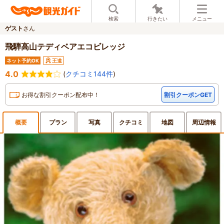
検索
行きたい
メニュー
ゲスト
さん
飛騨高山テディベアエコビレッジ
ネット予約OK
王道
4.0
(
クチコミ144件
)
お得な割引クーポン配布中！
割引クーポンGET
概要
プラン
写真
クチ
コミ
地図
周辺
情報