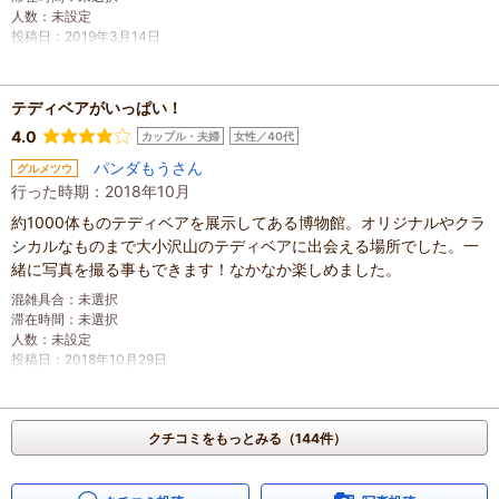
人数
：
未設定
投稿日
：
2019年3月14日
テディベアがいっぱい！
4.0
カップル・夫婦
女性／40代
パンダもうさん
グルメツウ
行った時期：2018年10月
約1000体ものテディベアを展示してある博物館。オリジナルやクラ
シカルなものまで大小沢山のテディベアに出会える場所でした。一
緒に写真を撮る事もできます！なかなか楽しめました。
混雑具合
：
未選択
滞在時間
：
未選択
人数
：
未設定
投稿日
：
2018年10月29日
クチコミをもっとみる（144件）