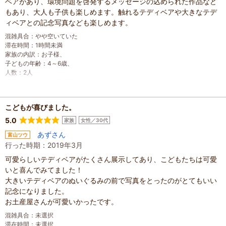
ベアがあり、環境問題を啓発するメッセージの込められた作品など
もあり、大人も子供も楽しめます。触れるテディベアや大きなテデ
ィベアとの記念写真なども楽しめます。
混雑具合
：
やや空いていた
滞在時間
：
1時間未満
家族の内訳
：
お子様、
子どもの年齢
：
4～6歳、
人数
：
2人
投稿日
：
2020年2月18日
こどもが喜びました。
5.0
家族
女性／30代
あずさん
富山ツウ
行った時期：2019年3月
可愛らしいテディベアがたくさん展示してあり、こどもたちは可愛
いと喜んでみてました！
大きいテディベアのぬいぐるみの前で写真をとったのがとてもいい
記念になりました。
お土産屋さんが可愛いかったです。
混雑具合
：
未選択
滞在時間
：
未選択