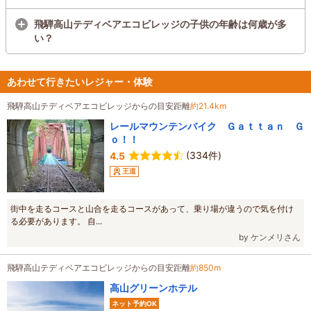
飛騨高山テディベアエコビレッジの子供の年齢は何歳が多
い？
あわせて行きたいレジャー・体験
飛騨高山テディベアエコビレッジからの目安距離
約21.4km
レールマウンテンバイク Ｇａｔｔａｎ Ｇ
ｏ！！
(334件)
4.5
王道
街中を走るコースと山合を走るコースがあって、乗り場が違うので気を付け
る必要があります。 自...
by ケンメリさん
飛騨高山テディベアエコビレッジからの目安距離
約850m
高山グリーンホテル
ネット予約OK