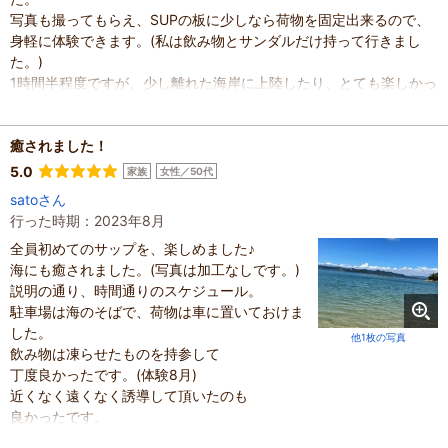
写真も撮ってもらえ、SUPの板に少しなら荷物を固定出来るので、
身軽に体験できます。(私は飲み物とサンダルだけ持って行きまし
た。)
1時間半程度ですが、少し離れた海岸に上陸したり、とても楽しかっ
たです。
混雑具合
：
空いていた
癒されました！
滞在時間
：
1～2時間
人数
：
未設定
5.0
家族
女性／50代
投稿日
：
2025年8月25日
satoさん
行った時期：2023年8月
全員初めてのサップを、楽しめました♪
海にも癒されました。(写真は加工なしです。)
説明の通り、時間通りのスケジュール。
駐車場は海のそばで、荷物は車に置いておけま
した。
他1枚の写真
飲み物は凍らせたものを持参して
丁度良かったです。(体験8月)
近くなく遠くなく誘導して頂いたのも
良かったです。
全体的にサービスを丁重に受けたい方は物足りないかも