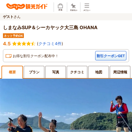
ゲスト
さん
しまなみSUP＆シーカヤック大三島 OHANA
ネット予約OK
4.5
(
クチコミ4件
)
お得な割引クーポン配布中！
割引クーポンGET
概要
プラン
写真
クチ
コミ
地図
周辺
情報