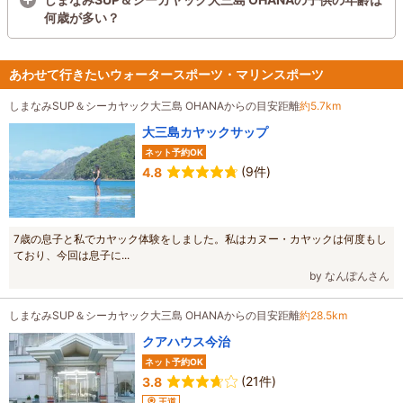
何歳が多い？
あわせて行きたいウォータースポーツ・マリンスポーツ
しまなみSUP＆シーカヤック大三島 OHANAからの目安距離
約5.7km
大三島カヤックサップ
ネット予約OK
(9件)
4.8
7歳の息子と私でカヤック体験をしました。私はカヌー・カヤックは何度もし
ており、今回は息子に...
by なんぽんさん
しまなみSUP＆シーカヤック大三島 OHANAからの目安距離
約28.5km
クアハウス今治
ネット予約OK
(21件)
3.8
王道