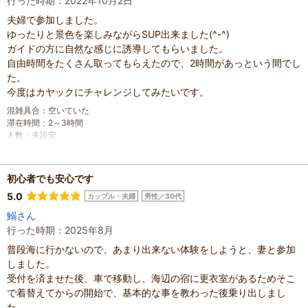
行った時期：2022年10月2日
夫婦で参加しました。
ゆったりと景色を楽しみながらSUP出来ました(^-^)
ガイドの方に自然な感じに誘導してもらいました。
自由時間をたくさん取ってもらえたので、2時間があっという間でし
た。
今度はカヤックにチャレンジしてみたいです。
混雑具合
：
空いていた
滞在時間
：
2～3時間
人数
：
未設定
投稿日
：
2022年10月2日
初心者でも安心です
5.0
カップル・夫婦
男性／30代
鰯さん
行った時期：2025年8月
普段海に行かないので、あまり出来ない体験をしようと、妻と参加
しました。
受付を済ませた後、車で移動し、海辺の宿に更衣室があるためそこ
で着替えてからの開始で、基本的な事を教わった後乗り出しまし
た。