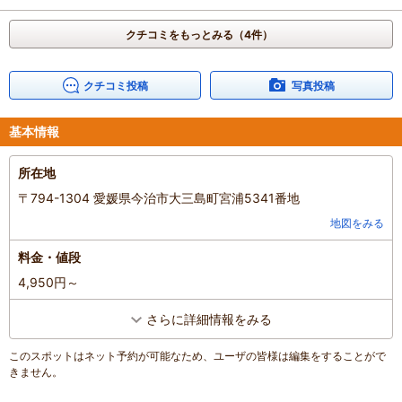
しれないです。色々と私は程よい距離感でした。
インストラクターの方が途中撮ってくれた写真は
クチコミをもっとみる（4件）
片付け、シャワー後にエアドロしてくれました。
シャワーはボディーソープなどの備え付けは無かったです。
さっと洗い流して、水着なども洗ってから
クチコミ投稿
写真投稿
近くの銭湯に移動しました。
銭湯は、食事もできて、ちょっとした休憩もできました。(マッサー
基本情報
ジチェア・リクライニングチェアあり)
子供達がまた行きたいと言ってくれたので、
所在地
選んで良かったです。ありがとうございました！
〒794-1304 愛媛県今治市大三島町宮浦5341番地
混雑具合
：
普通
滞在時間
：
1～2時間
地図をみる
家族の内訳
：
お子様、
その他
子どもの年齢
：
7～12歳、
料金・値段
人数
：
3人～5人
4,950円～
投稿日
：
2023年8月7日
さらに詳細情報をみる
このスポットはネット予約が可能なため、ユーザの皆様は編集をすることがで
きません。