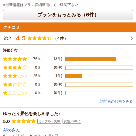
※最新情報はプラン詳細画面にてご確認下さい。
プランをもっとみる（6件）
クチコミ
4.5
総合
（4件）
評価分布
満足
75％
(3件)
やや満足
0％
(0件)
普通
25％
(1件)
やや不満
0％
(0件)
不満
0％
(0件)
訪問者の傾向をみる
ゆったり景色を楽しめました♪
5.0
カップル・夫婦
女性／40代
Aikoさん