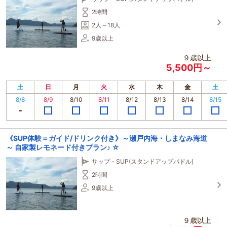
2時間
2人～18人
9歳以上
９歳以上
5,500円～
土
日
月
火
水
木
金
土
8/8
8/9
8/10
8/11
8/12
8/13
8/14
8/15
《SUP体験＝ガイド/ドリンク付き》～瀬戸内海・しまなみ海道
～ 自家製レモネード付きプラン♪ ☆
サップ・SUP(スタンドアップパドル)
2時間
9歳以上
９歳以上