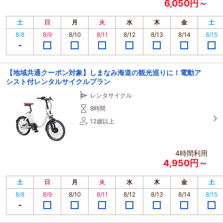
6,050円～
土
日
月
火
水
木
金
土
8/8
8/9
8/10
8/11
8/12
8/13
8/14
8/15
【地域共通クーポン対象】しまなみ海道の観光巡りに！電動ア
シスト付レンタルサイクルプラン
レンタサイクル
8時間
12歳以上
4時間利用
4,950円～
土
日
月
火
水
木
金
土
8/8
8/9
8/10
8/11
8/12
8/13
8/14
8/15