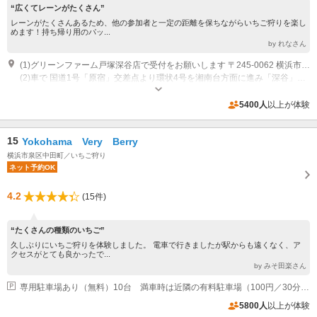
“広くてレーンがたくさん”
レーンがたくさんあるため、他の参加者と一定の距離を保ちながらいちご狩りを楽し
めます！持ち帰り用のパッ...
by れなさん
(1)グリーンファーム戸塚深谷店で受付をお願いします 〒245-0062 横浜市戸塚区汲沢町483-1
(2)車で 国道1号「原宿」交差点より環状4号を湘南台方面に進み「深谷」交差点を立場方面に右折後5分 かまくら道沿い ・市営地下鉄ブルーライン立場駅より 「立場駅 立場ターミナル」5番乗り場より 戸60「戸塚」バスセンター汲沢経由」行き 「住宅前」バス停 下車すぐ ・戸塚駅より 「戸塚バスセンター」 ８番乗り場より戸60「立場ターミナル 汲沢経由」行き 「住宅前」バス停 下車すぐ
専用駐車場あり（無料）80台 グリーンファーム戸塚深谷店駐車場をご利用ください
5400人
以上が体験
15
Yokohama Very Berry
横浜市泉区中田町／いちご狩り
ネット予約OK
4.2
(15件)
“たくさんの種類のいちご”
久しぶりにいちご狩りを体験しました。 電車で行きましたが駅からも遠くなく、ア
クセスがとても良かったで...
by みそ田楽さん
専用駐車場あり（無料）10台 満車時は近隣の有料駐車場（100円／30分）をご利用ください
5800人
以上が体験