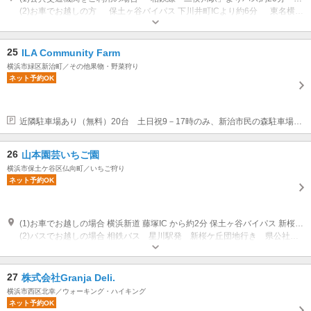
(2)お車でお越しの方 保土ヶ谷バイパス 下川井町ICより約6分 東名横浜町田ICより約12分
営業時間：９：００から17：００ 営業期間：営業：金曜日、土曜日、日曜
日 、祝日 ※シーズンは6月から8月
専用駐車場あり（無料）15台 農園内臨時駐車場
25
ILA Community Farm
横浜市緑区新治町／その他果物・野菜狩り
ネット予約OK
近隣駐車場あり（無料）20台 土日祝9－17時のみ、新治市民の森駐車場（徒歩7～8分）があります
26
山本園芸いちご園
横浜市保土ケ谷区仏向町／いちご狩り
ネット予約OK
(1)お車でお越しの場合 横浜新道 藤塚IC から約2分 保土ヶ谷バイパス 新桜ケ丘ICから約2分
(2)バスでお越しの場合 相鉄バス 星川駅発 新桜ケ丘団地行き 県公社住宅前下車(所要時間通常16分) 相鉄バス 和田町駅発 新桜ケ丘団地行き 県公社住宅前下車(所要時間通常11分)
専用駐車場あり（無料）5台
27
株式会社Granja Deli.
横浜市西区北幸／ウォーキング・ハイキング
ネット予約OK