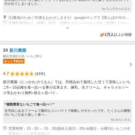
行かれてしまいました ...
by ちょびちゃんさん
(1)農地のためご不便をおかけしますが、googleマップで【田んぼの中のいちご園】と検索してお越しください。
近隣駐車場あり（有料）50台 近隣のコインパーキングをご利用ください
1万人
以上が体験
10
新川農園
横浜市旭区今宿／いちご狩り
ネット予約OK
4.7
(43件)
新川農園（にっかわ のうえん）では、丹精込めて栽培した甘くて美味しいいち
ご6～10品種を食べ比べる事が出来ます。練乳、生クリーム、キャラメルソー
ス等おかわり無料♪保土ヶ谷バイ...
“種類豊富ないちごで食べ比べ！”
住宅街にあるファームで園内もコンパクトで移動しやすかったです。たくさんの種類
のいちごがあり楽しく食べ...
by みらいさん
営業時間：10：00 ～ 15：30(最終入場15：00) 休園日：火曜日(いちごの生
育状況により不定休有り)