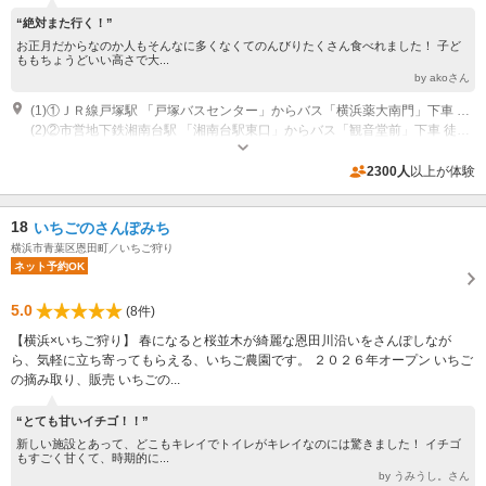
“絶対また行く！”
お正月だからなのか人もそんなに多くなくてのんびりたくさん食べれました！ 子ど
ももちょうどいい高さで大...
by akoさん
(1)①ＪＲ線戸塚駅 「戸塚バスセンター」からバス「横浜薬大南門」下車 徒歩12分
(2)②市営地下鉄湘南台駅 「湘南台駅東口」からバス「観音堂前」下車 徒歩８分
開園：土曜日、日曜日（期間中、不定休） ※平日の開園についてはご相談
ください。生育状況によっては、対応できる場合があります。 開園時間：
2300人
以上が体験
午前10時からなくなり次第終了 その他：人数制限、育状況などによりやむ
専用駐車場あり（無料）15台
を得ず休園したり、閉園時間前に打ち切る場合があります。あらかじめ、予
18
いちごのさんぽみち
約のお電話でご確認ください。
横浜市青葉区恩田町／いちご狩り
ネット予約OK
5.0
(8件)
【横浜×いちご狩り】 春になると桜並木が綺麗な恩田川沿いをさんぽしなが
ら、気軽に立ち寄ってもらえる、いちご農園です。 ２０２６年オープン いちご
の摘み取り、販売 いちごの...
“とても甘いイチゴ！！”
新しい施設とあって、どこもキレイでトイレがキレイなのには驚きました！ イチゴ
もすごく甘くて、時期的に...
by うみうし。さん