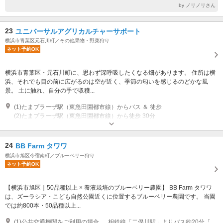
by ノリノリさん
23
ユニバーサルアグリカルチャーサポート
横浜市青葉区元石川町／その他果物・野菜狩り
ネット予約OK
横浜市青葉区・元石川町に、思わず深呼吸したくなる畑があります。 住所は横
浜、それでも目の前に広がるのは空が近く、季節の匂いを感じるのどかな風
景。 土に触れ、自分の手で収穫...
(1)たまプラーザ駅（東急田園都市線）からバス ＆ 徒歩
(2)たまプラーザ駅（東急田園都市線）から徒歩 30分
営業期間：9:00 - 16:00
専用駐車場あり（無料）5台
24
BB Farm タワワ
横浜市旭区今宿南町／ブルーベリー狩り
ネット予約OK
【横浜市旭区｜50品種以上 × 養液栽培のブルーベリー農園】 BB Farm タワワ
は、ズーラシア・こども自然公園近くに位置するブルーベリー農園です。 当園
では約800本・50品種以上...
(1)公共交通機関をご利用の場合 相鉄線「二俣川駅」よりバス約20分「ニュータウン第6」下車 徒歩約9分