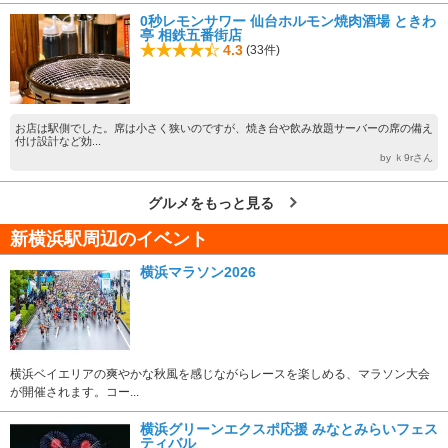
0秒レモンサワー 仙台ホルモン焼肉酒場 ときわ
亭 相鉄五番街店
4.3
(33件)
お店は駅側でした。席は小さく狭いのですが、焼き台や飲み放題サーバーの席の備え
付け設計など効...
by ｋ9rさん
グルメをもっと見る
新横浜駅周辺のイベント
横浜マラソン2026
横浜ベイエリアの爽やかな秋風を感じながらレースを楽しめる、マラソン大会
が開催されます。コー...
横浜グリーンエクスポ応援 みなとみらいフェス
ティバル