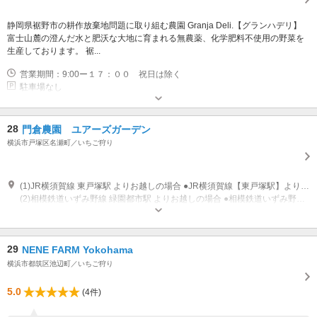
静岡県裾野市の耕作放棄地問題に取り組む農園 Granja Deli.【グランハデリ】
富士山麓の澄んだ水と肥沃な大地に育まれる無農薬、化学肥料不使用の野菜を
生産しております。 裾...
営業期間：9:00ー１７：００ 祝日は除く
駐車場なし
28
門倉農園 ユアーズガーデン
横浜市戸塚区名瀬町／いちご狩り
(1)JR横須賀線 東戸塚駅 よりお越しの場合 ●JR横須賀線【東戸塚駅】より、緑園都市駅行きバスで10分【中村】バス停下車1分 バス停乗り場は、改札出て左の東口（オーロラモール側）階段を下り【2番乗り場】です。
(2)相模鉄道いずみ野線 緑園都市駅 よりお越しの場合 ●相模鉄道いずみ野線【緑園都市駅】より、東戸塚駅行き又は戸塚駅行きバスで7分【中村】バス停下車1分
29
NENE FARM Yokohama
横浜市都筑区池辺町／いちご狩り
5.0
(4件)