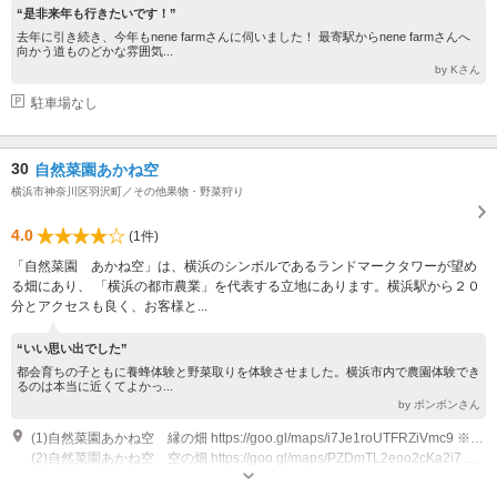
“是非来年も行きたいです！”
去年に引き続き、今年もnene farmさんに伺いました！ 最寄駅からnene farmさんへ
向かう道ものどかな雰囲気...
by Kさん
駐車場なし
30
自然菜園あかね空
横浜市神奈川区羽沢町／その他果物・野菜狩り
4.0
(1件)
「自然菜園 あかね空」は、横浜のシンボルであるランドマークタワーが望め
る畑にあり、 「横浜の都市農業」を代表する立地にあります。横浜駅から２０
分とアクセスも良く、お客様と...
“いい思い出でした”
都会育ちの子ともに養蜂体験と野菜取りを体験させました。横浜市内で農園体験でき
るのは本当に近くてよかっ...
by ボンボンさん
(1)自然菜園あかね空 縁の畑 https://goo.gl/maps/i7Je1roUTFRZiVmc9 ※農地はわかりにくいため、Google Mapをできるだけご利用ください※ 横浜市神奈川区羽沢町56－１ ①横浜駅西口から相鉄バス（浜1、13）または横浜市営バス（44系統、83系統）約15分：峰沢団地前下車。徒歩5分 ②相鉄線「上星川駅」から相鉄バス（浜13）約15分：峰沢団地前下車。徒歩5分 ③電車：相鉄線「羽沢横浜国大駅」から徒歩約20分 ④横浜駅西口からタクシー￥1200～1500 ⑤車：「羽沢IC」から約5分 ※駐車スペースに限りがありますので、事前連絡をお願い致します※ ※小さなお子様やお身体の不自由な方を優先することがあります※
(2)自然菜園あかね空 空の畑 https://goo.gl/maps/PZDmTL2eoo2cKa2i7 ※農地はわかりにくいため、Google Mapをできるだけご利用ください※ 横浜市保土ヶ谷区峰沢町241 ①横浜駅西口から相鉄バス（浜11）約15分：三ッ沢池下車。徒歩5分 ②相鉄線「上星川駅」から相鉄バス（浜11）約15分：三ッ沢池下車。徒歩5分 ③電車：相鉄線「羽沢横浜国大駅」から徒歩約10分：常盤台病院、すぐ近く。 ④横浜駅西口からタクシー￥1200～1500： 「保土ヶ谷区峰沢町241：レジデンシャル常盤台近く」 ⑤車：「羽沢IC」から約5分。細い道がありますので、ご注意ください。 ※近隣のコインパーキングをご利用ください※ ※小さなお子様やお身体の不自由な方を優先することがあります※