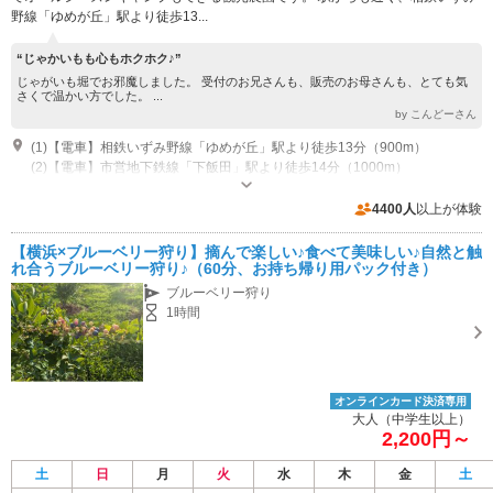
野線「ゆめが丘」駅より徒歩13...
“じゃかいもも心もホクホク♪”
じゃがいも堀でお邪魔しました。 受付のお兄さんも、販売のお母さんも、とても気
さくで温かい方でした。 ...
by こんどーさん
(1)【電車】相鉄いずみ野線「ゆめが丘」駅より徒歩13分（900m）
(2)【電車】市営地下鉄線「下飯田」駅より徒歩14分（1000m）
専用駐車場あり（無料）5台 直売所の横と道向こうにあります。
4400人
以上が体験
【横浜×ブルーベリー狩り】摘んで楽しい♪食べて美味しい♪自然と触
れ合うブルーベリー狩り♪（60分、お持ち帰り用パック付き）
ブルーベリー狩り
1時間
オンラインカード決済専用
大人（中学生以上）
2,200円～
土
日
月
火
水
木
金
土