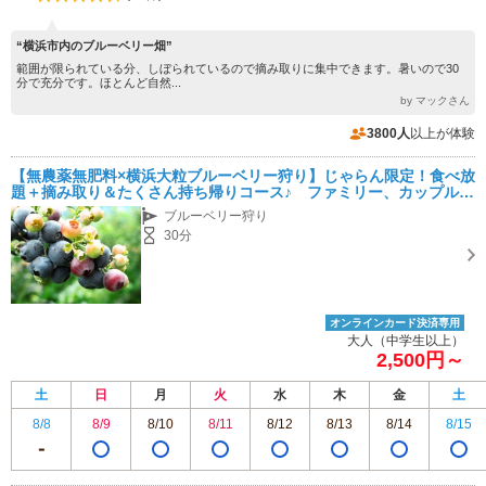
“横浜市内のブルーベリー畑”
範囲が限られている分、しぼられているので摘み取りに集中できます。暑いので30
分で充分です。ほとんど自然...
by マックさん
3800人
以上が体験
【無農薬無肥料×横浜大粒ブルーベリー狩り】じゃらん限定！食べ放
題＋摘み取り＆たくさん持ち帰りコース♪ ファミリー、カップルに
もおすすめ♪
ブルーベリー狩り
30分
オンラインカード決済専用
大人（中学生以上）
2,500円～
土
日
月
火
水
木
金
土
8/8
8/9
8/10
8/11
8/12
8/13
8/14
8/15