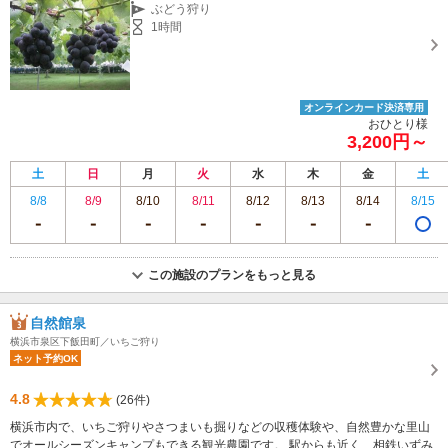
ぶどう狩り
1時間
オンラインカード決済専用
おひとり様
3,200円～
土
日
月
火
水
木
金
土
8/8
8/9
8/10
8/11
8/12
8/13
8/14
8/15
この施設のプランをもっと見る
自然館泉
横浜市泉区下飯田町／いちご狩り
ネット予約OK
4.8
(26件)
横浜市内で、いちご狩りやさつまいも掘りなどの収穫体験や、自然豊かな里山
でオールシーズンキャンプもできる観光農園です。 駅からも近く、相鉄いずみ