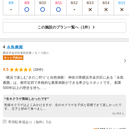
8/8
8/9
8/10
8/11
8/12
8/13
8/14
8/15
この施設のプラン一覧へ（1件）
4
永島農園
横浜市金沢区釜利谷東／キノコ採り
ネット予約OK
4.5
(38件)
〈横浜で楽しむ“きのこ狩り”と自然体験〉 神奈川県横浜市金沢区にある「永島
農園」は、都市近郊で本格的な農業体験ができる希少なスポットです。 創業
500年以上の歴史を持ち、...
“生キクラゲ美味しかったです”
乾燥キクラゲはよくみかけますが、生のキクラゲを子供と収穫できて楽しかったで
す。 玉子と炒めて食べまし...
by Mさん
専用駐車場あり（無料）5台