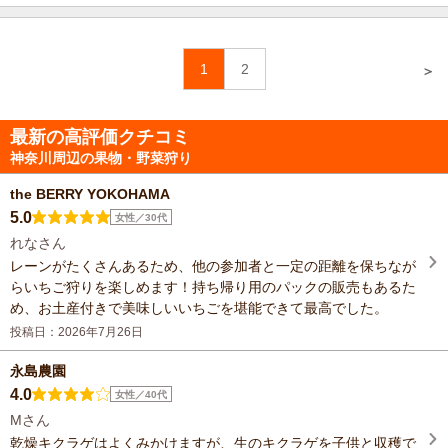
1
2
＞
最新の高評価クチコミ
神奈川周辺の果物・野菜狩り
the BERRY YOKOHAMA
5.0
女性／30代
れなさん
レーンがたくさんあるため、他の参加者と一定の距離を保ちなが
らいちご狩りを楽しめます！持ち帰り用のパックの販売もあるた
め、お土産付きで美味しいいちごを堪能できて最高でした。
投稿日：2026年7月26日
永島農園
4.0
女性／40代
Mさん
乾燥キクラゲはよくみかけますが、生のキクラゲを子供と収穫で