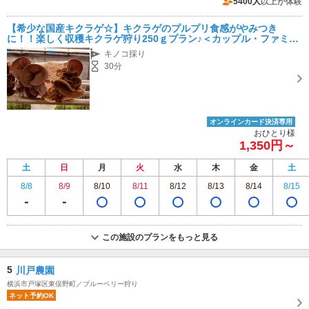
5400人
以上が体験
【希少な国産キクラゲ☆】キクラゲのプルプリ食感がやみつき
に！！楽しく収穫キクラゲ狩り250ｇプラン♪＜カップル・ファミリ
ーにおすすめ＞
キノコ採り
30分
オンラインカード決済専用
おひとり様
1,350円～
土
日
月
火
水
木
金
土
8/8
8/9
8/10
8/11
8/12
8/13
8/14
8/15
この施設のプランをもっと見る
5
川戸農園
横浜市戸塚区東俣野町／ブルーベリー狩り
ネット予約OK