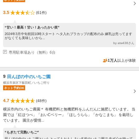
3.5
(61件)
“甘い！最高！甘い！あったかい笑”
2024年3月中旬初回10時スタート ヘタ入れプラカップの配布のみ 練乳は売ってます
がなくても美味しいから...
by atw438さん
専用駐車場あり（無料）6台
1万人
以上が体験
9
田んぼの中のいちご園
横浜市泉区下飯田町／いちご狩り
ネット予約OK
4.7
(48件)
横浜市内のいちご農園＊ 有機肥料と無機肥料をふんだんに施肥しています。 当
園では「紅ほつぺ」「おいCベリー」「ほしうらら」「かなこまち」 を栽培し
ています。 園主が愛情...
“もぎたて完熟いちご”
田んぼの中のいちご園という とってもおもしろい名前のいちご園で 先ず心が持って