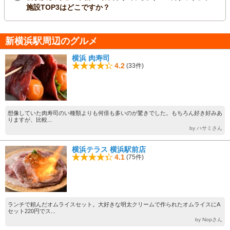
施設TOP3はどこですか？
新横浜駅周辺のグルメ
横浜 肉寿司
4.2
(33件)
想像していた肉寿司のい種類よりも何倍も多いのが驚きでした。もちろん好き好みあ
りますが、比較...
by ハサミさん
横浜テラス 横浜駅前店
4.1
(75件)
ランチで頼んだオムライスセット。大好きな明太クリームで作られたオムライスにA
セット220円でス...
by Nopさん