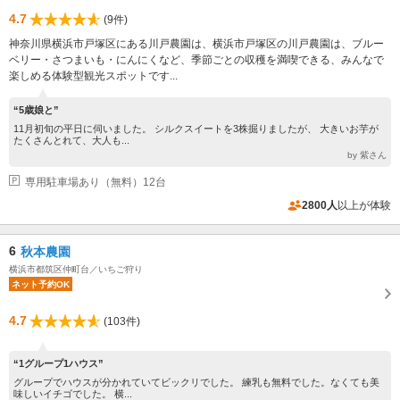
4.7
(9件)
神奈川県横浜市戸塚区にある川戸農園は、横浜市戸塚区の川戸農園は、ブルー
ベリー・さつまいも・にんにくなど、季節ごとの収穫を満喫できる、みんなで
楽しめる体験型観光スポットです...
“5歳娘と”
11月初旬の平日に伺いました。 シルクスイートを3株掘りましたが、 大きいお芋が
たくさんとれて、大人も...
by 紫さん
専用駐車場あり（無料）12台
2800人
以上が体験
6
秋本農園
横浜市都筑区仲町台／いちご狩り
ネット予約OK
4.7
(103件)
“1グループ1ハウス”
グループでハウスが分かれていてビックリでした。 練乳も無料でした。なくても美
味しいイチゴでした。 横...