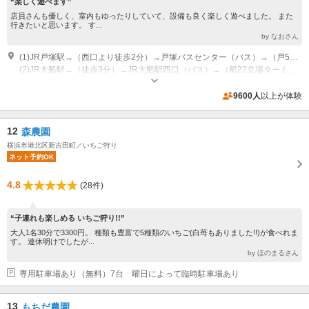
“楽しく遊べます”
店員さんも優しく、室内もゆったりしていて、設備も良く楽しく遊べました。 また
行きたいと思います。 す...
by なおさん
(1)JR戸塚駅→（西口より徒歩2分）→戸塚バスセンター（バス）→（戸50ドリームハイツ行き乗車16分） →横浜薬大南門（バス）→（徒歩9分）→イチゴス横浜
(2)JR大船駅→（徒歩3分）→JR大船駅西口（バス）→（船22立場ターミナル行き乗車19分） →横浜薬大南門（バス）→（徒歩9分）→イチゴス横浜
営業時間：10:00 - 16:00 （最終受付15:00） 定休日：月・金曜日（いちご
の量により開催する場合もございます） 休園日：振替休日の翌日・連休の
9600人
以上が体験
前日は休園日となります
駐車場なし 車椅子ご利用のお客様は従業員用駐車スペースに駐車することが可能ですので、予約時にお知らせください。事由のない敷地内駐車はご遠慮ください。
12
森農園
横浜市港北区新吉田町／いちご狩り
ネット予約OK
4.8
(28件)
“子連れも楽しめる いちご狩り!!”
大人1名30分で3300円。 種類も豊富で5種類のいちご(白苺もありました!!)が食べれま
す。 連休明けでしたが...
by ほのまるさん
専用駐車場あり（無料）7台 曜日によって臨時駐車場あり
13
もちだ農園