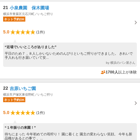
21
小泉農園 保木圃場
横浜市青葉区元石川町／いちご狩り
ネット予約OK
5.0
(1件)
“近場でいいところがありました”
平日のため７，８人しかいないためのんびりといちご狩りができました。 きれいで
手入れも行き届いていて安...
by 横浜のパン屋さん
1700人
以上が体験
22
吉原いちご園
横浜市戸塚区東俣野町／いちご狩り
ネット予約OK
5.0
(1件)
“１年振りの来園！”
待ちにまった 今年初めての苺狩り！ 園に着くと 園主の変わらない笑顔。 今年も新
品種があるとの事で 、...