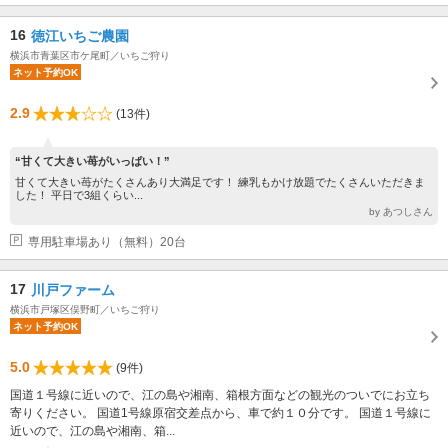
16
徳江いちご農園
横浜市青葉区市ケ尾町／いちご狩り
ネット予約OK
2.9
(13件)
“甘くて大きい苺がいっぱい！”
甘くて大きい苺がたくさんあり大満足です！ 練乳もかけ放題でたくさんいただきま
した！ 平日で3組くらい...
by あつしさん
専用駐車場あり（無料）20台
17
川戸ファーム
横浜市戸塚区俣野町／いちご狩り
ネット予約OK
5.0
(9件)
国道１号線に近いので、江の島や湘南、箱根方面などの観光のついでにお立ち
寄りください。 国道1号線原宿交差点から、車で約１０分です。 国道１号線に
近いので、江の島や湘南、箱...