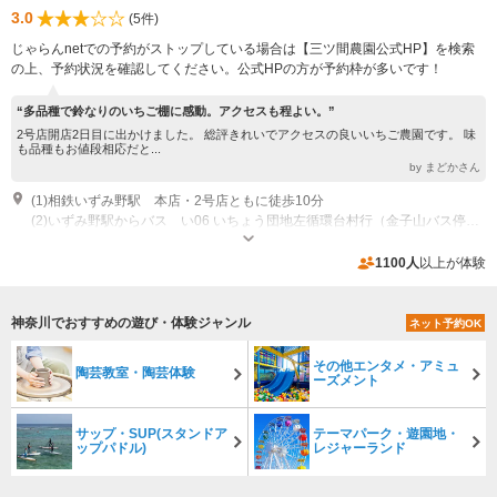
3.0
(5件)
じゃらんnetでの予約がストップしている場合は【三ツ間農園公式HP】を検索
の上、予約状況を確認してください。公式HPの方が予約枠が多いです！
“多品種で鈴なりのいちご棚に感動。アクセスも程よい。”
2号店開店2日目に出かけました。 総評きれいでアクセスの良いいちご農園です。 味
も品種もお値段相応だと...
by まどかさん
(1)相鉄いずみ野駅 本店・2号店ともに徒歩10分
(2)いずみ野駅からバス い06 いちょう団地左循環台村行（金子山バス停）三ツ間農園目の前
営業期間：12月から6月まで 営業時間：10時から14時まで
専用駐車場あり（無料）20台 ハウス横に１７台 道を挟んだ向かいに５台
1100人
以上が体験
神奈川でおすすめの遊び・体験ジャンル
ネット予約OK
その他エンタメ・アミュ
陶芸教室・陶芸体験
ーズメント
サップ・SUP(スタンドア
テーマパーク・遊園地・
ップパドル)
レジャーランド