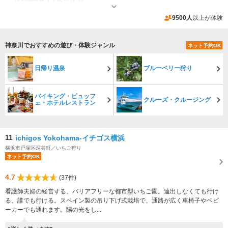
専用駐車場あり（無料）8台
9500人
以上が体験
神奈川でおすすめの遊び・体験ジャンル
ネット予約OK
日帰り温泉
ブルーベリー狩り
バイキング・ビュッフ
クルーズ・クルージング
ェ・ホテルレストラン
11
ichigos Yokohama-イチゴス横浜
横浜市戸塚区深谷町／いちご狩り
ネット予約OK
4.7
(37件)
看護師夫婦の経営する、バリアフリーな都市型いちご園。遠出しなくても行け
る、誰でも行ける。スペイン製の吊り下げ式栽培で、通路が広く車椅子やベビ
ーカーでも通れます。陽の光をし...