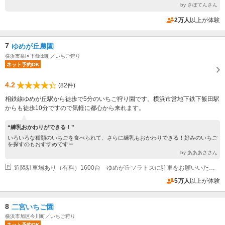
by さぼてんさん
2万人
以上が体験
7
ゆめが丘農園
横浜市泉区下飯田町／いちご狩り
ネット予約OK
4.2
(82件)
相鉄線ゆめが丘駅から徒歩で5分のいちご狩り園です。横浜市営地下鉄下飯田駅
からも徒歩10分ですので気軽に都心から来れます。
“練乳おかわりができる！”
いろいろな種類のいちごを食べられて、さらに練乳もおかわりできる！好みのいちご
を探すのもおすすめですー
by あああささん
近隣駐車場あり（有料）1600台 ゆめが丘ソラトスに駐車をお願いいたします
5万人
以上が体験
8
二宮いちご園
横浜市旭区今川町／いちご狩り
ネット予約OK