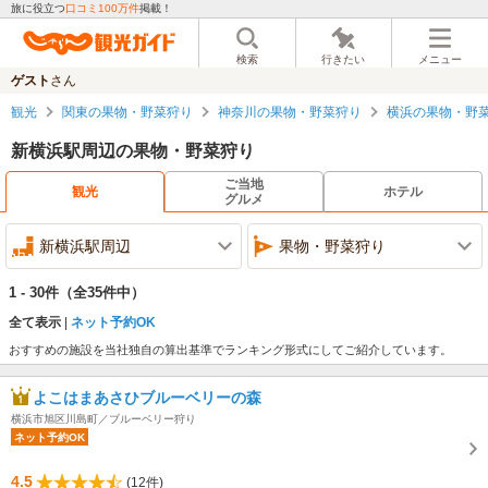
旅に役立つ
口コミ100万件
掲載！
検索
行きたい
メニュー
ゲスト
さん
観光
関東の果物・野菜狩り
神奈川の果物・野菜狩り
横浜の果物・野
新横浜駅周辺の果物・野菜狩り
ご当地
観光
ホテル
グルメ
新横浜駅周辺
果物・野菜狩り
1 - 30件
（全35件中）
全て表示
ネット予約OK
おすすめの施設を当社独自の算出基準でランキング形式にしてご紹介しています。
よこはまあさひブルーベリーの森
横浜市旭区川島町／ブルーベリー狩り
ネット予約OK
4.5
(12件)