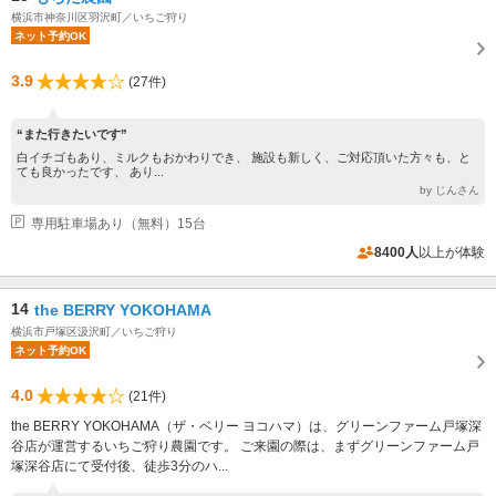
横浜市神奈川区羽沢町／いちご狩り
ネット予約OK
3.9
(27件)
“また行きたいです”
白イチゴもあり、ミルクもおかわりでき、 施設も新しく、ご対応頂いた方々も、と
ても良かったです、 あり...
by じんさん
専用駐車場あり（無料）15台
8400人
以上が体験
14
the BERRY YOKOHAMA
横浜市戸塚区汲沢町／いちご狩り
ネット予約OK
4.0
(21件)
the BERRY YOKOHAMA（ザ・ベリー ヨコハマ）は、グリーンファーム戸塚深
谷店が運営するいちご狩り農園です。 ご来園の際は、まずグリーンファーム戸
塚深谷店にて受付後、徒歩3分のハ...