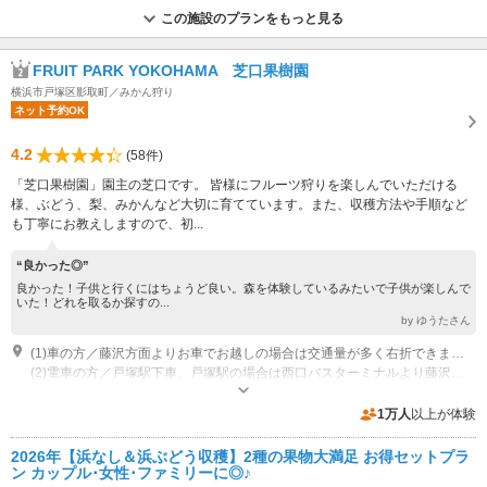
この施設のプランをもっと見る
FRUIT PARK YOKOHAMA 芝口果樹園
横浜市戸塚区影取町／みかん狩り
ネット予約OK
4.2
(58件)
「芝口果樹園」園主の芝口です。 皆様にフルーツ狩りを楽しんでいただける
様、ぶどう、梨、みかんなど大切に育てています。また、収穫方法や手順など
も丁寧にお教えしますので、初...
“良かった◎”
良かった！子供と行くにはちょうど良い。森を体験しているみたいで子供が楽しんで
いた！どれを取るか探すの...
by ゆうたさん
(1)車の方／藤沢方面よりお車でお越しの場合は交通量が多く右折できませんので、東俣野の信号を一旦左折し、そこでUターンしてからお越しください。カーナビをご利用の方は横浜市戸塚区影取町144に設定してください。※駐車場は40台程度のみです。
(2)電車の方／戸塚駅下車、戸塚駅の場合は西口バスターミナルより藤沢駅行きバス乗車「影取」下車。藤沢駅の場合は戸塚バスターミナル行きか薬科大行きバス乗車「影取」下車。※藤沢駅からのバスの方が本数が多いです。
営業時間：10：00～16：00 その他：みかん狩りは、平日は予約のみ受付て
おります。
1万人
以上が体験
2026年【浜なし＆浜ぶどう収穫】2種の果物大満足 お得セットプラ
ン カップル･女性･ファミリーに◎♪