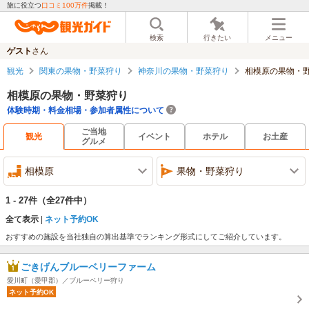
旅に役立つ
口コミ100万件
掲載！
検索
行きたい
メニュー
ゲスト
さん
観光
関東の果物・野菜狩り
神奈川の果物・野菜狩り
相模原の果物・
相模原の果物・野菜狩り
体験時期・料金相場・参加者属性について
ご当地
観光
イベント
ホテル
お土産
グルメ
相模原
果物・野菜狩り
1 - 27件
（全27件中）
全て表示
ネット予約OK
おすすめの施設を当社独自の算出基準でランキング形式にしてご紹介しています。
ごきげんブルーベリーファーム
愛川町（愛甲郡）／ブルーベリー狩り
ネット予約OK