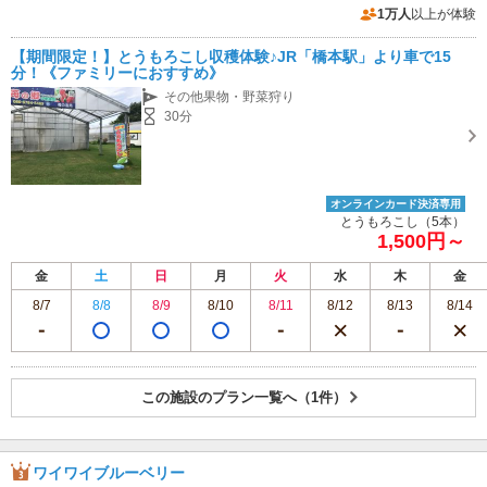
1万人
以上が体験
【期間限定！】とうもろこし収穫体験♪JR「橋本駅」より車で15
分！《ファミリーにおすすめ》
その他果物・野菜狩り
30分
オンラインカード決済専用
とうもろこし（5本）
1,500円～
金
土
日
月
火
水
木
金
8/7
8/8
8/9
8/10
8/11
8/12
8/13
8/14
この施設のプラン一覧へ（1件）
ワイワイブルーベリー