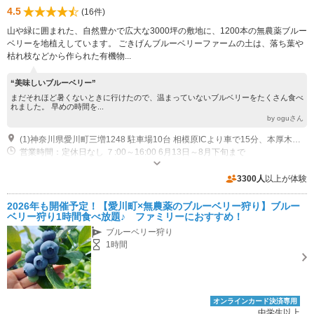
4.5
(16件)
山や緑に囲まれた、自然豊かで広大な3000坪の敷地に、1200本の無農薬ブルー
ベリーを地植えしています。 ごきげんブルーベリーファームの土は、落ち葉や
枯れ枝などから作られた有機物...
“美味しいブルーベリー”
まだそれほど暑くないときに行けたので、温まっていないブルベリーをたくさん食べ
れました。 早めの時間を...
by oguさん
(1)神奈川県愛川町三増1248 駐車場10台 相模原ICより車で15分、本厚木駅から上三増行きに乗り中里遊園地前下車、徒歩約15分
営業時間：定休日なし ７:00～16:00 6月13日～8月下旬まで
専用駐車場あり（無料）30台 ファーム内に駐車場あり。
3300人
以上が体験
2026年も開催予定！【愛川町×無農薬のブルーベリー狩り】ブルー
ベリー狩り1時間食べ放題♪ ファミリーにおすすめ！
ブルーベリー狩り
1時間
オンラインカード決済専用
中学生以上