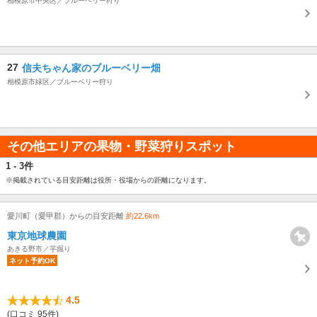
相模原市中央区／ブルーベリー狩り
27
信夫ちゃん家のブルーベリー畑
相模原市緑区／ブルーベリー狩り
その他エリアの果物・野菜狩りスポット
1 - 3件
※掲載されている目安距離は役所・役場からの距離になります。
愛川町（愛甲郡）からの目安距離
約22.6km
東京地球農園
あきる野市／芋掘り
ネット予約OK
4.5
(口コミ 95件)