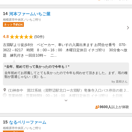
14
河本ファームいちご屋
相模原市中央区／いちご狩り
ネット予約OK
4.8
(50件)
古淵駅より徒歩8分 ベビーカー、車いすの入園出来ます お問合せ番号 070-
3622－8217 時間 8：00～16：00 木曜日定休日 イチゴ狩り 30分食べ放
題 練乳付き 一回目10時～ 二...
“去年、初めて行って良かったので今年も！”
去年初めてお邪魔してとても良かったので今年も伺わせて頂きました。まず、苺の種
類が普通じゃない（笑）も...
by 直樹さん
(1)神奈中 淵22系統（淵野辺駅北口ー古淵駅）竜像寺入口バス停目の前 JR古淵駅より徒歩8分
営業時間：営業時間9：00～16：00 木曜日定休日 イチゴ狩り 土日祝
日 一回目10：00～ 二回目11：30～
専用駐車場あり（無料）18台
9600人
以上が体験
15
なるベリーファーム
相模原市中央区／いちご狩り