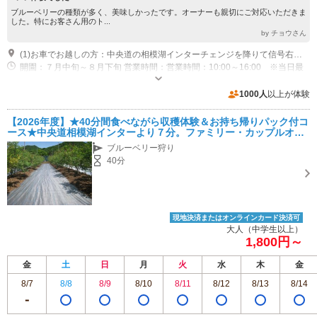
ブルーベリーの種類が多く、美味しかったです。オーナーも親切にご対応いただきま
した。特にお客さん用のト...
by チョウさん
(1)お車でお越しの方：中央道の相模湖インターチェンジを降りて信号右折、山梨方面に進みます。そこから信号3つ目の「日連入口」の信号を左折して日連大橋を渡ります。そのまま道なりに進み、坂沢橋を渡るとすぐ左手です。 電車等でお越しの方：JR中央本線「藤野」駅を下車します。駅前から神奈川中央交通バス「やまなみ温泉・奥牧野」行きで約８分、「芸術の家」駅下車しすぐ左手です。
開園：７月中旬～８月下旬 営業時間：営業時間：10:00～16:00 ※当日最
終受付15:30 定休日：毎週火、水曜日
1000人
以上が体験
【2026年度】★40分間食べながら収穫体験＆お持ち帰りパック付コ
ース★中央道相模湖インターより７分。ファミリー・カップルオス
スメ♪
ブルーベリー狩り
40分
現地決済またはオンラインカード決済可
大人（中学生以上）
1,800円～
金
土
日
月
火
水
木
金
8/7
8/8
8/9
8/10
8/11
8/12
8/13
8/14