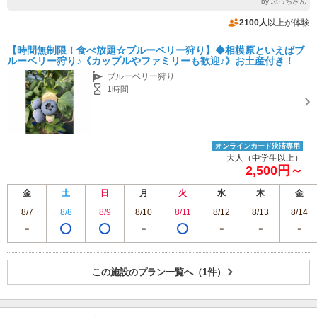
by ぶっちさん
2100人
以上が体験
【時間無制限！食べ放題☆ブルーベリー狩り】◆相模原といえばブ
ルーベリー狩り♪《カップルやファミリーも歓迎♪》お土産付き！
ブルーベリー狩り
1時間
オンラインカード決済専用
大人（中学生以上）
2,500円～
金
土
日
月
火
水
木
金
8/7
8/8
8/9
8/10
8/11
8/12
8/13
8/14
この施設のプラン一覧へ（1件）