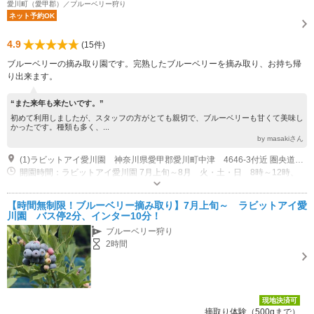
愛川町（愛甲郡）／ブルーベリー狩り
ネット予約OK
4.9
(15件)
ブルーベリーの摘み取り園です。完熟したブルーベリーを摘み取り、お持ち帰
り出来ます。
“また来年も来たいです。”
初めて利用しましたが、スタッフの方がとても親切で、ブルーベリーも甘くて美味し
かったです。種類も多く、...
by masakiさん
(1)ラビットアイ愛川園 神奈川県愛甲郡愛川町中津 4646-3付近 圏央道 県央厚木、相模原愛川 どちらのICも出てから10分位 国道129号 山際交差点から県道65号に入り1.5ｋｍ
開園時間：ラビットアイ愛川園 7月上旬～8月 火・土・日 8時～12時、
15時～17時 早朝（5時30分～8時）は予約で対応
専用駐車場あり（無料）7台
【時間無制限！ブルーベリー摘み取り】7月上旬～ ラビットアイ愛
川園 バス停2分、インター10分！
ブルーベリー狩り
2時間
現地決済可
摘取り体験（500gまで）