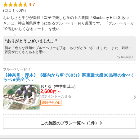
4.7
(口コミ 60件)
おいしさと学びが満載！親子で楽しむ丘の上の農園『Blueberry HILLS あつ
ぎ』は、神奈川県厚木市にあるブルーベリー狩り農園です。 「ブルーベリーが
10倍おいしくなるノート」を使い...
“ありがとうございました。”
初めて色んな種類のブルーベリーを頂き、ありがとうございました。 また、栽培に
苦労がたくさんあると思い...
by hukuさん
ブルーベリー狩り
【神奈川・厚木】《都内から車で60分》関東最大級80品種の食べく
らべ★完全予...
おとな（中学生以上）
2,600
～
円
52ポイント～たまる！
即時予約OK
この施設のプラン一覧へ（1件）