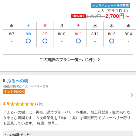
オンラインカード決済専用
大人（中学生以上）
2,700円～
3,300円～
18%OFF
金
土
日
月
火
水
木
金
8/7
8/8
8/9
8/10
8/11
8/12
8/13
8/14
この施設のプラン一覧へ（1件）
8
ぶるべの樹
相模原市緑区／ブルーベリー狩り
ネット予約OK
4.8
(7件)
「ぶるべの樹」は、神奈川県でブルーベリーを生産、加工品製造・販売も行な
う小さな農園です。６次産業化を主軸に、夏には期間限定でブルーベリー狩り
も営業しています。 農薬、除草...
“いい体験でした”