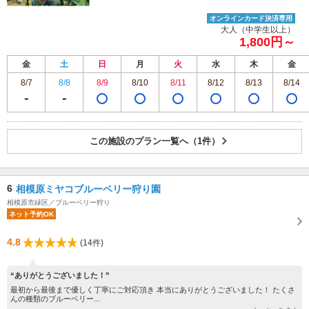
オンラインカード決済専用
大人（中学生以上）
1,800円～
金
土
日
月
火
水
木
金
8/7
8/8
8/9
8/10
8/11
8/12
8/13
8/14
この施設のプラン一覧へ（1件）
6
相模原ミヤコブルーベリー狩り園
相模原市緑区／ブルーベリー狩り
ネット予約OK
4.8
(14件)
“ありがとうございました！”
最初から最後まで優しく丁寧にご対応頂き 本当にありがとうございました！ たくさ
んの種類のブルーベリー...