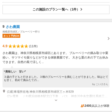
この施設のプラン一覧へ（1件）
9
さわ農園
相模原市緑区／ブルーベリー狩り
ネット予約OK
4.9
(11件)
さわ農園は、神奈川県相模原市緑区にあります。 ブルーベリーの摘み取りや栗
拾い、サツマイモ掘りなどができる体験農園です。 大きな栗の木の下でお休み
できます。自然の風で涼しく...
“美味しい 甘い”
３歳の子どもと行きました。３種のブルーベリーを摘むことができました。味はとて
も甘く、初めて摘みたての...
by こいけさん
(1)駐車場所在地 神奈川県相模原市緑区三ヶ木929
(2)○電車 ＪＲ横浜線橋本駅北口下車 バス 神奈川中央交通01系統三ケ木行き終点 （乗車約35分） 終点三ケ木から北へ約300ｍ 相模原市立津久井中央保育園近く徒歩5分
開園時間：8：00～12：00
専用駐車場あり（無料）10台
2400人
以上が体験