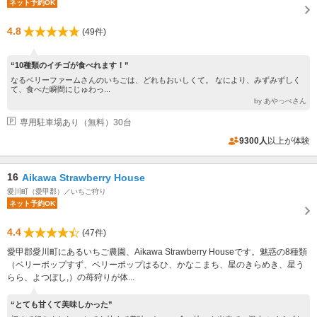
ネット予約OK
4.8
(49件)
“10種類のイチゴが食べれます！”
なるベリーファームさんのいちごは、どれもおいしくて。 なにより、みずみずしく
て、食べた瞬間にじゅわっ...
by あやっぺさん
専用駐車場あり（無料）30台
9300人
以上が体験
16
Aikawa Strawberry House
愛川町（愛甲郡）／いちご狩り
ネット予約OK
4.4
(47件)
愛甲郡愛川町にあるいちご農園、Aikawa Strawberry Houseです。魅惑の8種類
（ベリーポップすず、ベリーポップはるひ、かなこまち、星のきらめき、星う
らら、よつぼし,）の苺狩りが体...
“とても甘くて美味しかった”