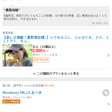
“農業体験”
5歳男児、初めてのとうもろこしの収穫。その場での実食。広い敷地を走りまくって
体力を削り、大きなひまわ...
by まゆこさん
農業体験
【楽しさ満載！夏野菜収穫♪】トウモロコシ、ジャガイモ、ナス、ミ
ニトマト、キュ...
大人（13歳以上）
2,000
～
円
40ポイント～たまる！
即時予約OK
この施設のプランをもっと見る
愛川町（愛甲郡）からの目安距離
約2.2km
Blueberry HILLS あつぎ
厚木市／ブルーベリー狩り
ネット予約OK