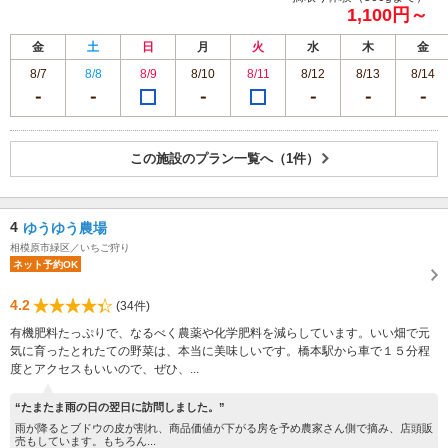
1,100円～
金
土
日
月
火
水
木
金
8/7
8/8
8/9
8/10
8/11
8/12
8/13
8/14
この施設のプラン一覧へ（1件）
4
ゆうゆう農場
相模原市緑区／いちご狩り
ネット予約OK
4.2
(34件)
有機肥料たっぷりで、なるべく農薬や化学肥料を減らしています。いい畑で元
気に育ったとれたての野菜は、本当に美味しいです。橋本駅から車で１５分程
度とアクセスもいいので、ぜひ、...
“たまたま雨の日の翌日に訪問しました。”
雨が降るとブドウの皮が割れ、商品価値が下がる房を予め農家さん側で摘み、店頭販
売もしています。もちろん...