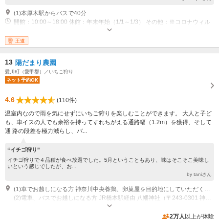
(1)本厚木駅からバスで40分
開館：10:00～18:00 休館：年末年始（1/1～1/3） その他：※コロナウィル
スの影響で変更になる場合がございます。詳細はHPをご覧ください。
王道
13
陽だまり農園
愛川町（愛甲郡）／いちご狩り
ネット予約OK
4.6
(110件)
温室内なので雨を気にせずにいちご狩りを楽しむことができます。 大人と子ど
も、車イスの人でも余裕を持ってすれちがえる通路幅（1.2m）を獲得、そして
通 路の段差を極力減らし、バ...
“イチゴ狩り”
イチゴ狩りで４品種が食べ放題でした。5月ということもあり、味はそこそこ美味し
いという感じでしたが、お...
by taniさん
(1)車でお越しになる方 神奈川中央養鶏、卵菓屋を目的地にしていただくと迷わずに来ていただけます。 中央道経由の場合 八王子JCTで厚木/東名高速道路、圏央道方面に向かう 相模原ICを相模原方面に向かって進む 相模湖、宮ヶ瀬ダムの標識に従い県道510号に入る 厚木、愛川、県道65号の標識に従い県道65号に入る 三増の交差点を右折し卵菓屋がある交差点を左折 卵菓屋から2個めの交差点を左折して到着 東名高速経由の場合 海老名JCT で、左車線を使用して 八王子/中央道、圏央道方面に向かう 圏央厚木IC を 国道129号 に向かって進む 山際の交差点を左折して県道65号に入る 三増の交差点を左折し卵菓屋がある交差点を左折 卵菓屋から2個めの交差点を左折して到着
(2)電車、バスでお越しになる方 JR橋本駅経由 八幡神社（〒243-0301 神奈川県愛甲郡愛川町角田２３７１） を目的地にきてもらうと迷わずに来られます JR橋本駅南口、橋59田名バスターミナル行きに乗る 田名バスターミナルで降車、田01半原行きに乗る 宮上［愛川町］で降車、多少来た道を戻り左折して峰の原みちを進む 八幡神社を過ぎて100mほどの丁字路を右折 直進300mで到着 小田急本厚木駅経由 卵菓屋を目的地に来てもらうと迷わずに来られます 本厚木駅から厚木バスセンターまで歩く 厚木バスセンター、厚60上三増行きに乗る 三増で降車、三増の交差点を左折し卵菓屋がある交差点を左折 卵菓屋から2個めの交差点を左折して到着
営業時間：受付 8:50～13:50 いちご狩り 9:00～15:00
2万人
以上が体験