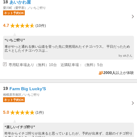
18
あいかわ屋
愛川町（愛甲郡）／いちご狩り
ネット予約OK
4.7
(10件)
“いちご狩り”
車がやっと通れる狭い山道を登った先に突然現れたイチゴハウス。 平日だったため
広々としたイチゴハウスは...
by akさん
専用駐車場あり（無料）10台 近隣駐車場：（無料）5台
2000人
以上が体験
19
Farm Big Lucky'S
相模原市南区／いちご狩り
ネット予約OK
5.0
(1件)
“楽しいイチゴ狩り”
昨年からイチゴ狩りが出来ると思っていましたが、予約が出来ず、念願のイチゴ狩り