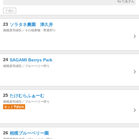
by たあさん
子連れ
23
ソラタネ農園 津久井
相模原市緑区／その他果物・野菜狩り
24
SAGAMI Berrys Park
相模原市緑区／ブルーベリー狩り
25
たけむらふぁーむ
相模原市緑区／ブルーベリー狩り
ネット予約OK
26
相模ブルーベリー園