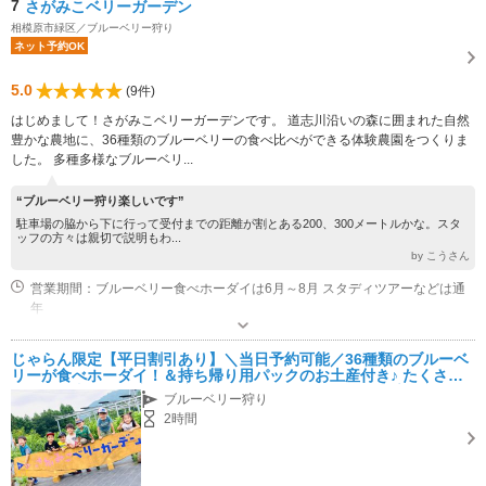
7
さがみこベリーガーデン
相模原市緑区／ブルーベリー狩り
ネット予約OK
5.0
(9件)
はじめまして！さがみこベリーガーデンです。 道志川沿いの森に囲まれた自然
豊かな農地に、36種類のブルーベリーの食べ比べができる体験農園をつくりま
した。 多種多様なブルーベリ...
“ブルーベリー狩り楽しいです”
駐車場の脇から下に行って受付までの距離が割とある200、300メートルかな。スタ
ッフの方々は親切で説明もわ...
by こうさん
営業期間：ブルーベリー食べホーダイは6月～8月 スタディツアーなどは通
年
専用駐車場あり（無料）20台
じゃらん限定【平日割引あり】＼当日予約可能／36種類のブルーベ
リーが食べホーダイ！＆持ち帰り用パックのお土産付き♪ たくさん
の日陰で真夏でも涼しく摘み取れます！ファミリーに最適
ブルーベリー狩り
2時間