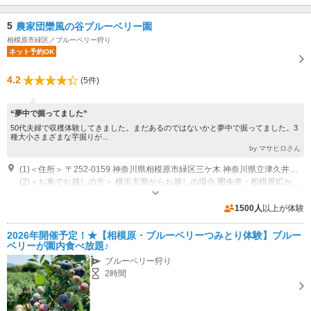
5
農家団欒風の谷ブルーベリー園
相模原市緑区／ブルーベリー狩り
ネット予約OK
4.2
(5件)
“夢中で掘ってました”
50代夫婦で収穫体験してきました。まだあるのではないかと夢中で掘ってました。3
種大小さまざまな芋掘りが...
by マサヒロさん
(1)＜住所＞ 〒252-0159 神奈川県相模原市緑区三ケ木 神奈川県立津久井高等学校近く
(2)＜お車でお越しの方＞ 横浜方面からお越しの場合 圏央道・相模原ICから国道412号線を三ケ木交差点を目指してお越しください。 東京方面からお越しの場合 中央道・相模湖東ICから三ケ木交差点を目指してお越しください。 相模湖方面からお越しの場合 中央道・相模湖ICから三ケ木交差点を目指してお越しください。
営業時間：10:00～16:00
専用駐車場あり（無料）5台
1500人
以上が体験
2026年開催予定！★【相模原・ブルーベリーつみとり体験】ブルー
ベリーが園内食べ放題♪
ブルーベリー狩り
2時間