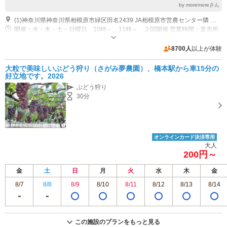
by moremoreさん
(1)神奈川県神奈川県相模原市緑区田名2439 JA相模原市営農センター隣 バス停「榎戸」徒歩10分 （神奈川中央交通 橋57 橋本駅南口→望地キャンプ場）
開催：水・木・土・日曜日 10時～、11時～ ２回開催 営業時間：直売所
営業時間 10時～16時
専用駐車場あり（無料）8台 畑に寄せて停められます。
8700人
以上が体験
大粒で美味しいぶどう狩り（さがみ夢農園）、橋本駅から車15分の
好立地です。2026
ぶどう狩り
30分
オンラインカード決済専用
大人
200円～
金
土
日
月
火
水
木
金
8/7
8/8
8/9
8/10
8/11
8/12
8/13
8/14
この施設のプランをもっと見る