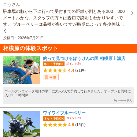
こうさん
駐車場の脇から下に行って受付までの距離が割とある200、300
メートルかな。スタッフの方々は親切で説明もわかりやすいで
す。 ブルーベリーは品種が多いですが時期によって多少美味し
く...
投稿日：2026年7月21日
相模原の体験スポット
釣って見つけるぼうけんの国 相模原上溝店
ポイント2％
ネット予約OK
4.4
(21件)
王道
ゴールデンウィーク明けの平日に大人2人で予約して行きました。オープンと同時に
入り2、3時間体...
by miemiさん
ワイワイブルーベリー
ポイント2％
ネット予約OK
4.9
(15件)