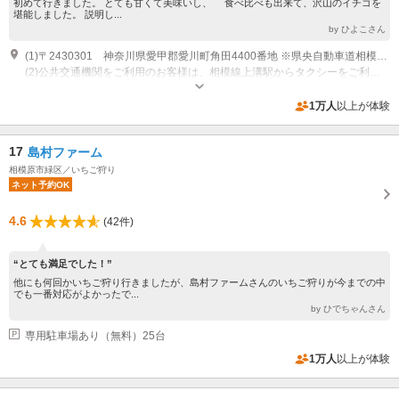
初めて行きました。 とても甘くて美味いし、 食べ比べも出来て、沢山のイチゴを
堪能しました。 説明し...
by ひよこさん
(1)〒2430301 神奈川県愛甲郡愛川町角田4400番地 ※県央自動車道相模原インター、愛川インターより２０分
(2)公共交通機関をご利用のお客様は、相模線上溝駅からタクシーをご利用ください。 Googleマップをご利用のお客様は愛川ストロベリーハウスで検索すると古淵にあるストロベリーハウスというアパートに行ってしまいますのでご注意ください。
オープン：9:00~16:00 受付時間：予約時間10分前
専用駐車場あり（無料）14台
1万人
以上が体験
17
島村ファーム
相模原市緑区／いちご狩り
ネット予約OK
4.6
(42件)
“とても満足でした！”
他にも何回かいちご狩り行きましたが、島村ファームさんのいちご狩りが今までの中
でも一番対応がよかったで...
by ひでちゃんさん
専用駐車場あり（無料）25台
1万人
以上が体験