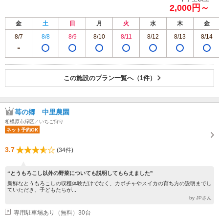
2,000円～
金
土
日
月
火
水
木
金
8/7
8/8
8/9
8/10
8/11
8/12
8/13
8/14
この施設のプラン一覧へ（1件）
苺の郷 中里農園
相模原市緑区／いちご狩り
ネット予約OK
3.7
(34件)
“とうもろこし以外の野菜についても説明してもらえました”
新鮮なとうもろこしの収穫体験だけでなく、カボチャやスイカの育ち方の説明までし
ていただき、子どもたちが...
by JPさん
専用駐車場あり（無料）30台