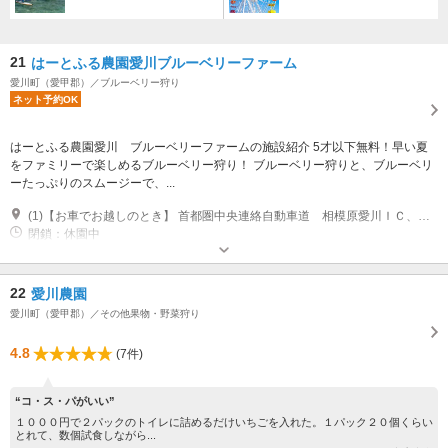
21
はーとふる農園愛川ブルーベリーファーム
愛川町（愛甲郡）／ブルーベリー狩り
ネット予約OK
はーとふる農園愛川 ブルーベリーファームの施設紹介 5才以下無料！早い夏
をファミリーで楽しめるブルーベリー狩り！ ブルーベリー狩りと、ブルーベリ
ーたっぷりのスムージーで、...
(1)【お車でお越しのとき】 首都圏中央連絡自動車道 相模原愛川ＩＣ、相模原ＩＣより15分
閉鎖：休園中
駐車場なし
22
愛川農園
愛川町（愛甲郡）／その他果物・野菜狩り
4.8
(7件)
“コ・ス・パがいい”
１０００円で２パックのトイレに詰めるだけいちごを入れた。１パック２０個くらい
とれて、数個試食しながら...