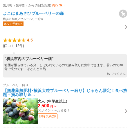
愛川町（愛甲郡）からの目安距離
約22.3km
よこはまあさひブルーベリーの森
横浜市旭区／ブルーベリー狩り
ネット予約OK
4.5
(口コミ 12件)
“横浜市内のブルーベリー畑”
範囲が限られている分、しぼられているので摘み取りに集中できます。暑いので30
分で充分です。ほとんど自然...
by マックさん
ブルーベリー狩り
【無農薬無肥料×横浜大粒ブルーベリー狩り】じゃらん限定！食べ放
題＋摘み取り＆...
大人（中学生以上）
2,500
～
円
50ポイント～たまる！
即時予約OK