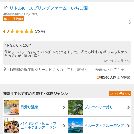
10
リトルK スプリングファーム いちご園
相模原市南区／いちご狩り
ネット予約OK
4.9
(75件)
“おなかいっぱい”
美味しいいちごをおなかいっぱいいただきました。 私たち以外のお客さんも多かっ
たのですが、園内も広く、...
by かもめ太郎さん
(1)当園の所在地をカーナビに入力しても「該当なし」か表示されても実際の所在地とは別の所へ案内されてしまいます。「リカーランド トップ 緑が丘店」さん（相模原市中央区緑が丘１－４３）を入力してお越しいただければ、トップさんの斜向かいのハウスですので、すぐ分かります。
8500人
以上が体験
神奈川でおすすめの遊び・体験ジャンル
ネット予約OK
日帰り温泉
ブルーベリー狩り
バイキング・ビュッフ
クルーズ・クルージング
ェ・ホテルレストラン