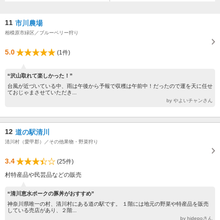
11
市川農場
相模原市緑区／ブルーベリー狩り
5.0
(1件)
“沢山取れて楽しかった！”
台風が近づいている中、雨は午後から予報で収穫は午前中！だったので運を天に任せ
ておじゃまさせていただき...
by やよいチャンさん
12
道の駅清川
清川村（愛甲郡）／その他果物・野菜狩り
3.4
(25件)
村特産品や民芸品などの販売
“清川恵水ポークの豚丼がおすすめ”
神奈川県唯一の村、清川村にある道の駅です。 １階には地元の野菜や特産品を販売
している売店があり、２階...
by hidepoさん