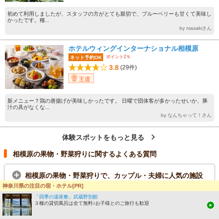
初めて利用しましたが、スタッフの方がとても親切で、ブルーベリーも甘くて美味し
かったです。種...
by masakiさん
ホテルウィングインターナショナル相模原
ポイント2％
ネット予約OK
3.8
(29件)
王道
新メニュー？鶏の唐揚げが美味しかったです。 日曜で団体客が多かったせいか、豚
汁の具がなくな...
by なんちゃって！さん
体験スポットをもっと見る
相模原の果物・野菜狩りに関するよくある質問
相模原の果物・野菜狩りで、カップル・夫婦に人気の施設
TOP3はどこですか？
神奈川県の注目の宿・ホテル[PR]
「四季の湯座敷」武蔵野別館
相模原の果物・野菜狩りで、子供に人気の施設TOP3はどこ
３種の貸切風呂は全て無料♪お子様とのご旅行も歓迎
ですか？