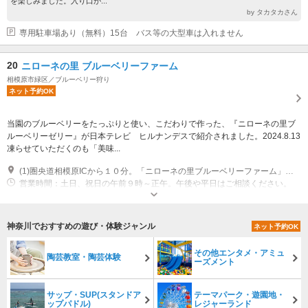
を楽しみました。入り口が...
by タカタカさん
専用駐車場あり（無料）15台 バス等の大型車は入れません
20
ニローネの里 ブルーベリーファーム
相模原市緑区／ブルーベリー狩り
ネット予約OK
当園のブルーベリーをたっぷりと使い、こだわりで作った、『ニローネの里ブ
ルーベリーゼリー』が日本テレビ ヒルナンデスで紹介されました。2024.8.13
凍らせていただくのも「美味...
(1)圏央道相模原ICから１０分。「ニローネの里ブルーベリーファーム」をGoogleMapで検索してください。ピンポイントで表示されます。近くに「オギノパン本社工場」、県立あいかわ公園、服部牧場あり。
営業時間：土日、祝日の午前９時～正午。午後や平日はご相談ください。
専用駐車場あり（無料）10台 園の前にあります。
神奈川でおすすめの遊び・体験ジャンル
ネット予約OK
その他エンタメ・アミュ
陶芸教室・陶芸体験
ーズメント
サップ・SUP(スタンドア
テーマパーク・遊園地・
ップパドル)
レジャーランド