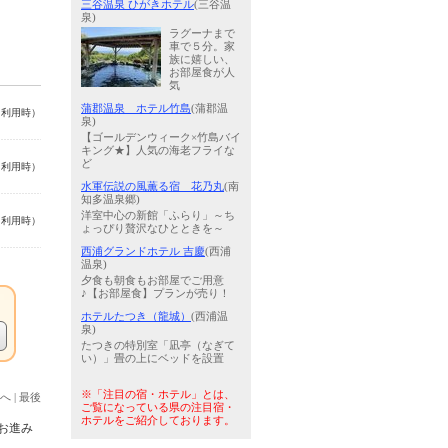
三谷温泉 ひがきホテル
(三谷温
泉)
ラグーナまで
車で５分。家
族に嬉しい、
お部屋食が人
気
蒲郡温泉 ホテル竹島
(蒲郡温
名利用時）
泉)
【ゴールデンウィーク×竹島バイ
キング★】人気の海老フライな
ど
名利用時）
水軍伝説の風薫る宿 花乃丸
(南
知多温泉郷)
洋室中心の新館「ふらり」～ち
名利用時）
ょっぴり贅沢なひとときを～
西浦グランドホテル 吉慶
(西浦
温泉)
夕食も朝食もお部屋でご用意
♪【お部屋食】プランが売り！
ホテルたつき（龍城）
(西浦温
泉)
たつきの特別室「凪亭（なぎて
い）」畳の上にベッドを設置
※「注目の宿・ホテル」とは、
へ
|
最後
ご覧になっている県の注目宿・
ホテルをご紹介しております。
お進み