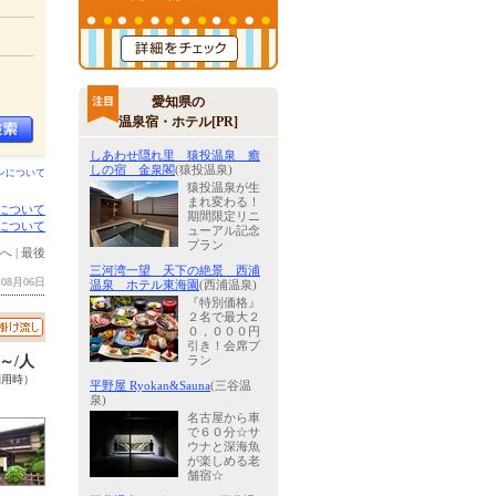
愛知県の
温泉宿・ホテル[PR]
しあわせ隠れ里 猿投温泉 癒
しの宿 金泉閣
(猿投温泉)
ンについて
猿投温泉が生
まれ変わる！
について
期間限定リニ
について
ューアル記念
プラン
へ
|
最後
三河湾一望 天下の絶景 西浦
08月06日
温泉 ホテル東海園
(西浦温泉)
『特別価格』
２名で最大２
０，０００円
引き！会席プ
0～/人
ラン
利用時）
平野屋 Ryokan&Sauna
(三谷温
泉)
名古屋から車
で６０分☆サ
ウナと深海魚
が楽しめる老
舗宿☆