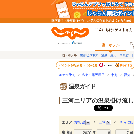
国内旅行・海外旅行や宿・ホテルの宿泊予約はじゃらんnet
こんにちは♪ゲストさん
じ
宿・ホテル
宿・ホテル
出張ビジネス
温泉・露天
高級宿
ポイントがたまる・つかえる
ホテル予約
>
温泉・露天風呂
>
東海
>
愛知
>
温泉ガイド
三河エリアの温泉掛け流し
＞
＞
愛知県
三河
さらに絞