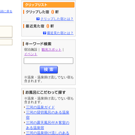
0
先頭に戻る
クリップした宿とは？
0
最近見た宿とは？
宿泊施設
｜
観光スポット
｜
イベント
※温泉・温泉掛け流しでない宿も
含まれます。
※温泉・温泉掛け流しでない宿も
含まれます。
三河の温泉ガイド
三河の貸切風呂のある温泉
宿
三河の露天風呂付き客室の
ある温泉宿
三河の温泉掛け流しのある