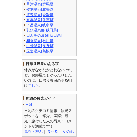
草津温泉[群馬県]
登別温泉[北海道]
道後温泉[愛媛県]
有馬温泉[兵庫県]
下呂温泉[岐阜県]
乳頭温泉郷[秋田県]
田沢湖の温泉[秋田県]
和倉温泉[石川県]
白骨温泉[長野県]
玉造温泉[島根県]
日帰り温泉のある宿
休みがなかなかとれないけれ
ど、お部屋でもゆったりした
い方に。日帰り温泉のある宿
は
こちら
。
周辺の観光ガイド
三河
三河のクチコミ情報、観光ス
ポットをご紹介。実際に観
光・旅行した人の写真・コメ
ントが満載です！
見る・遊ぶ
｜
食べる
｜
その他