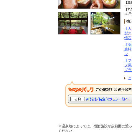
【温
【ア
151
【人
製ス
懐石
【薬
膳料
ン
【フ
フ渾
プラ
こ
※温泉地によっては、宿泊施設が広範囲に渡
ください。