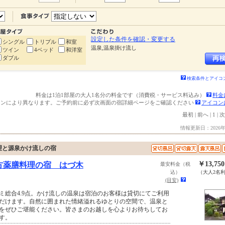
設定した条件を確認・変更する
シングル
トリプル
和室
温泉,温泉掛け流し
ツイン
4ベッド
和洋室
ダブル
検索条件とアイコ
料金は1泊1部屋の大人1名分の料金です（消費税・サービス料込み）
料金
ランにより異なります。ご予約前に必ず次画面の宿詳細ページをご確認ください
アイコン
最初
|
前へ
|
1
|
次
情報更新日：2026年
理と源泉かけ流しの宿
￥13,75
方薬膳料理の宿 はづ木
最安料金（税
込）
（大人2名
(目安)
ミ総合4.9点。かけ流しの温泉は宿泊のお客様は貸切にてご利用
だけます。自然に囲まれた情緒溢れるゆとりの空間で、温泉と
をぜひご堪能ください。皆さまのお越しを心よりお待ちしてお
す。