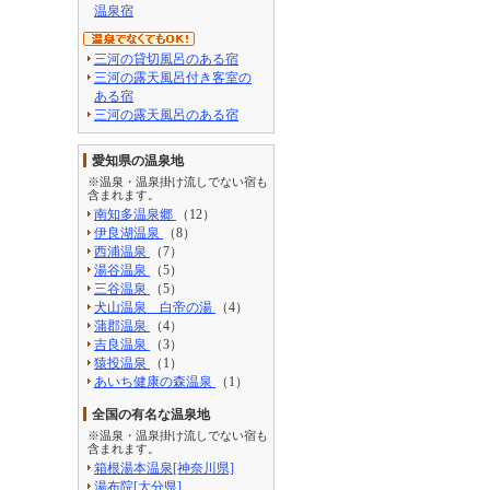
温泉宿
三河の貸切風呂のある宿
三河の露天風呂付き客室の
ある宿
三河の露天風呂のある宿
愛知県の温泉地
※温泉・温泉掛け流しでない宿も
含まれます。
南知多温泉郷
（12）
伊良湖温泉
（8）
西浦温泉
（7）
湯谷温泉
（5）
三谷温泉
（5）
犬山温泉 白帝の湯
（4）
蒲郡温泉
（4）
吉良温泉
（3）
猿投温泉
（1）
あいち健康の森温泉
（1）
全国の有名な温泉地
※温泉・温泉掛け流しでない宿も
含まれます。
箱根湯本温泉[神奈川県]
湯布院[大分県]