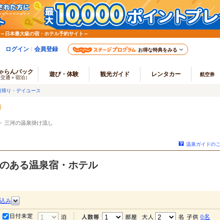
 ～日本最大級の宿・ホテル予約サイト～
ログイン
会員登録
お得な特典をみる
ゃらんパック
遊び・体験
観光ガイド
レンタカー
航空券
（交通＋宿泊）
日帰り・デイユース
 三河の温泉掛け流し
温泉ガイドの
のある温泉宿・ホテル
込み
0名