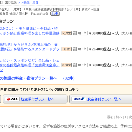
泉】
湯谷温泉
＞＞効能・泉質
クセス】
【電車】ＪＲ飯田線湯谷温泉駅下車徒歩３分／【車】新城IC～国道
号線飯田･東栄方面右折 約11㎞約15分
気NO１】～美と健康に～全13品・特
ッポン鍋と薬膳料理を楽しむ特選薬膳
￥30,800(税込)～/人
（大人2
膳料理】からだ喜ぶ♪本場上海の『薬
理懐石』を堪能するスタンダードプラ
￥26,400(税込)～/人
（大人2
カヒレ・スッポンなど】全15品・シェ
身の当館最高級料理『薬膳満漢全席』
￥39,600(税込)～/人
（大人2
ン
の施設の料金・宿泊プラン一覧へ （32件）
最初
|
前へ
|
1
|
次
っている場合がございます。必ず各施設の住所やアクセス方法をご確認の上、予約に