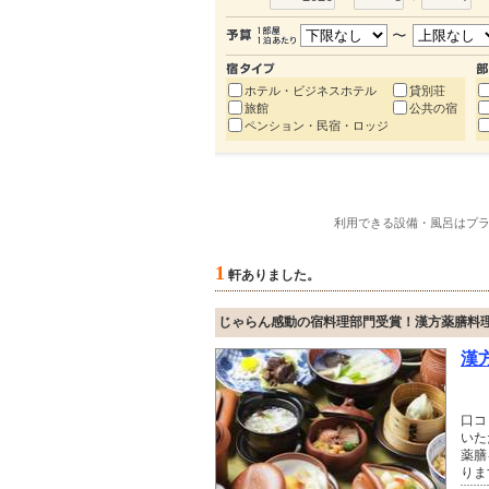
ホテル・ビジネスホテル
貸別荘
旅館
公共の宿
ペンション・民宿・ロッジ
利用できる設備・風呂はプ
1
軒ありました。
じゃらん感動の宿料理部門受賞！漢方薬膳料
漢
口コ
いた
薬膳
りま