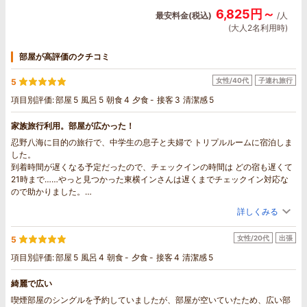
6,825円～
最安料金(税込)
/人
(大人2名利用時)
部屋が高評価のクチコミ
女性/40代
子連れ旅行
5
項目別評価:
部屋
5
風呂
5
朝食
4
夕食
-
接客
3
清潔感
5
家族旅行利用。部屋が広かった！
忍野八海に目的の旅行で、中学生の息子と夫婦で トリプルルームに宿泊しま
した。
到着時間が遅くなる予定だったので、チェックインの時間は どの宿も遅くて
21時まで……やっと見つかった東横インさんは遅くまでチェックイン対応な
ので助かりました。
ソファーやテーブルもあり、お部屋広々。清潔感もあり、申し分ありません
詳しくみる
でした！
無料の朝食バイキングも そこそこ種類があって満足でしたが、個人的には牛
女性/20代
出張
5
乳があったら嬉しかったなぁ……と思いましたが、近くにコンビニもあるので
良かったです。
項目別評価:
部屋
5
風呂
4
朝食
-
夕食
-
接客
4
清潔感
5
忍野八海までは車で40分ほど、道の駅を楽しみながら向かう事が出来まし
た。
綺麗で広い
喫煙部屋のシングルを予約していましたが、部屋が空いていたため、広い部