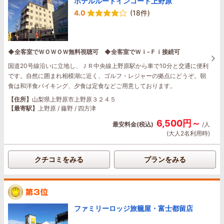
ホテルルートインコート上野原
4.0
(18件)
◆全客室でＷＯＷＯＷ無料視聴可 ◆全客室でＷｉ-Ｆｉ接続可
国道20号線沿いに立地し、ＪＲ中央線上野原駅から車で10分と交通に便利
です。自然に囲まれ相模湖に近く、ゴルフ・レジャーの拠点にどうぞ。朝
食は和洋食バイキング、夕食は定食などご用意しております。
【住所】
山梨県上野原市上野原３２４５
【最寄駅】
上野原 / 藤野 / 四方津
6,500円～
最安料金(税込)
/人
(大人2名利用時)
クチコミをみる
プランをみる
ファミリーロッジ旅籠屋・富士都留店