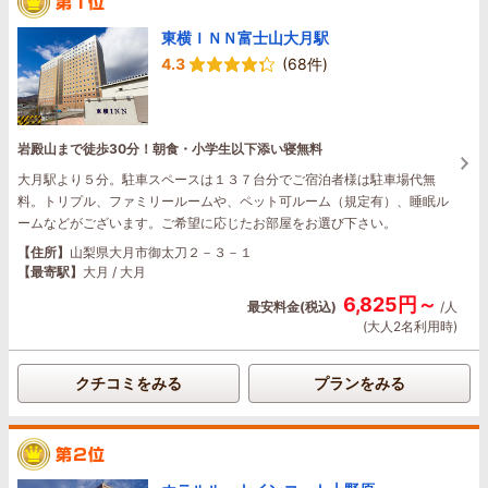
東横ＩＮＮ富士山大月駅
4.3
(68件)
岩殿山まで徒歩30分！朝食・小学生以下添い寝無料
大月駅より５分。駐車スペースは１３７台分でご宿泊者様は駐車場代無
料。トリプル、ファミリールームや、ペット可ルーム（規定有）、睡眠ル
ームなどがございます。ご希望に応じたお部屋をお選び下さい。
【住所】
山梨県大月市御太刀２－３－１
【最寄駅】
大月 / 大月
6,825円～
最安料金(税込)
/人
(大人2名利用時)
クチコミをみる
プランをみる