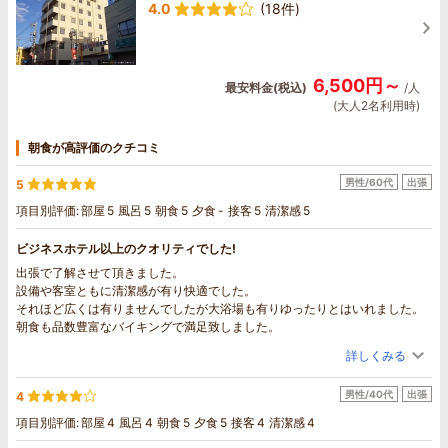
4.0
(18件)
6,500円～
最安料金(税込)
/人
(大人2名利用時)
朝食が高評価のクチコミ
男性/60代
出張
5
項目別評価:
部屋
5
風呂
5
朝食
5
夕食
-
接客
5
清潔感
5
ビジネスホテル以上のクオリティでした!
出張で了解させて頂きました。
設備や客室ともに清潔感が有り快適でした。
それほど広くは有りませんでしたが大浴場も有りゆったりとはいれました。
朝食も品数豊富なバイキングで満足致しました。
詳しくみる
男性/40代
出張
4
項目別評価:
部屋
4
風呂
4
朝食
5
夕食
5
接客
4
清潔感
4