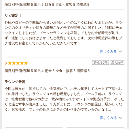
項目別評価:
部屋
5
風呂
5
朝食
5
夕食
-
接客
5
清潔感
5
リピ確定！
外観やロビーの雰囲気から良いお宿というのはすぐにわかりましたが、ラウ
ンジのクオリティや朝食の豪華さなど全てが完璧のお宿でした。16時にチェ
ックインしましたが、プールやラウンジを堪能してもなお全然時間が足り
ず、連泊にしておけばよかったと後悔しております。次の沖縄旅行の際もプ
チ贅沢なお宿としていかせていただきたいです！
（お部屋のグレードアップもありがとうございました！）
詳しくみる
男性/60代
恋人旅行
5
項目別評価:
部屋
5
風呂
4
朝食
5
夕食
-
接客
5
清潔感
5
ラウンジ最高
今回は彼女が、骨折しての、快気祝いで、ホテル奮発してネットで下調べし
ての旅行でした。ラウンジ３カ所お邪魔しました。プール手前の、ラウンジ
は、軽食程度で他の2カ所は、飲み物のみですがワインや泡盛片手に、ゆった
りと過ごす事が出来ました。３カ所ともに、ラウンジの部屋は、騒がしくな
く、お客様の、マナーの良さにホテルのレベルがでているのかな？
食事も、朝早くから伺い、チェックアウト後も厚かましくお邪魔させて頂き
詳しくみる
ました。次回も、沖縄いき予定してますので、必ず1泊は、候補に上がるホテ
ルになりました。従業員の方、またお世話になると思います。有り難う御座