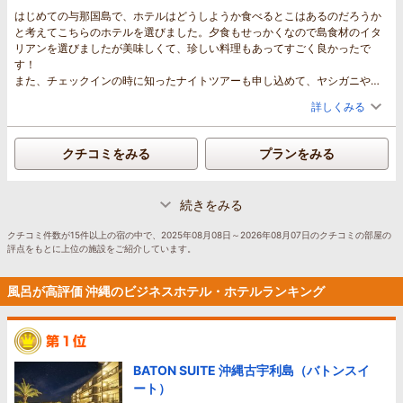
はじめての与那国島で、ホテルはどうしようか食べるとこはあるのだろうか
と考えてこちらのホテルを選びました。夕食もせっかくなので島食材のイタ
リアンを選びましたが美味しくて、珍しい料理もあってすごく良かったで
す！
また、チェックインの時に知ったナイトツアーも申し込めて、ヤシガニや星
空も見れて大満足です！
詳しくみる
チエックインは昼頃到着でしたが部屋ができてるのでとすぐ鍵をいただけた
のも良かったです。
もし可能なら、ホテルは空港の目の前ですが、ロータリーをぐるっと回った
クチコミをみる
プランをみる
りするので雨が降ってるときなどは荷物があるので送迎があると嬉しいなと
思いました。
でも滞在はとてもとても快適でした。今回は一泊だったので今度は三泊くら
続きをみる
いで行きたいです
クチコミ件数が15件以上の宿の中で、2025年08月08日～2026年08月07日のクチコミの部屋の
評点をもとに上位の施設をご紹介しています。
風呂が高評価 沖縄のビジネスホテル・ホテルランキング
BATON SUITE 沖縄古宇利島（バトンスイ
ート）