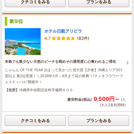
クチコミをみる
プランをみる
ホテル日航アリビラ
4.7
(82件)
本島でも数少ない天然のビーチを眺めその透明度に心奪われるご滞在
じゃらん OF THE YEAR 泊まって良かった宿大賞【夕食】沖縄エリア301
室以上 第2位受賞！＼2026年3月～6月まで花の祭典“パティオフラワーフ
ェスティバル”開催中！
【住所】
沖縄県中頭郡読谷村字儀間６００
9,500円～
最安料金(税込)
/人
(大人2名利用時)
クチコミをみる
プランをみる