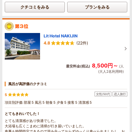
ました
クチコミをみる
プランをみる
Lit Hotel NAKIJIN
4.8
(22件)
8,500円～
最安料金(税込)
/人
(大人2名利用時)
風呂が高評価のクチコミ
女性/50代
恋人旅行
5
項目別評価:
部屋
5
風呂
5
朝食
5
夕食
5
接客
5
清潔感
5
とてもきれいでした！
とても清潔感があり快適でした。
大浴場も広くこまめに清掃が行き届いていました。
食事も時間指定できるので混み合っておらずゆっくり食べられましたし、お