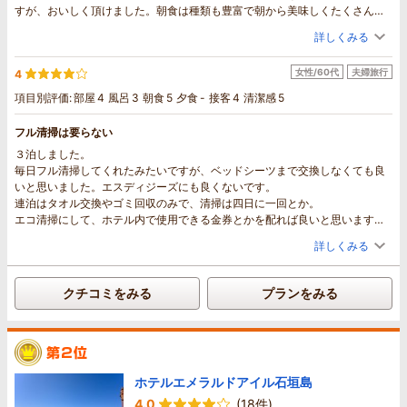
すが、おいしく頂けました。朝食は種類も豊富で朝から美味しくたくさん頂
けました。全体的に楽しめました。また来たいねと家族で話すくらい良かっ
詳しくみる
たです。
女性/60代
夫婦旅行
4
項目別評価:
部屋
4
風呂
3
朝食
5
夕食
-
接客
4
清潔感
5
フル清掃は要らない
３泊しました。
毎日フル清掃してくれたみたいですが、ベッドシーツまで交換しなくても良
いと思いました。エスディジーズにも良くないです。
連泊はタオル交換やゴミ回収のみで、清掃は四日に一回とか。
エコ清掃にして、ホテル内で使用できる金券とかを配れば良いと思います。
宿泊中午前11時前に清掃依頼のボタンを押して、午後5時過ぎに戻っても、清
詳しくみる
掃終わってなかったです。フロント連絡したら、順番に行ってますと言われ
たので、また外出しなくてはならなかったです。午後7時頃に戻った時には終
わってましたが、清掃時に補充されるビールはまったく冷えてなく、当日は
クチコミをみる
プランをみる
飲めませんでした。スタッフの人数が足りないせいなのか解りませんが、時
給で働いてる方なら、エコチケットに変えた方が人件費もダウンするとおも
いますが。
シギラの企業理念なのでしょうか。
ホテルエメラルドアイル石垣島
4.0
(18件)