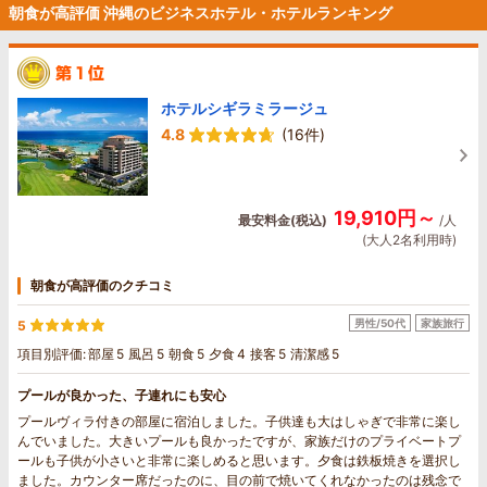
朝食が高評価 沖縄のビジネスホテル・ホテルランキング
ホテルシギラミラージュ
4.8
(16件)
19,910円～
最安料金(税込)
/人
(大人2名利用時)
朝食が高評価のクチコミ
男性/50代
家族旅行
5
項目別評価:
部屋
5
風呂
5
朝食
5
夕食
4
接客
5
清潔感
5
プールが良かった、子連れにも安心
プールヴィラ付きの部屋に宿泊しました。子供達も大はしゃぎで非常に楽し
んでいました。大きいプールも良かったですが、家族だけのプライベートプ
ールも子供が小さいと非常に楽しめると思います。夕食は鉄板焼きを選択し
ました。カウンター席だったのに、目の前で焼いてくれなかったのは残念で