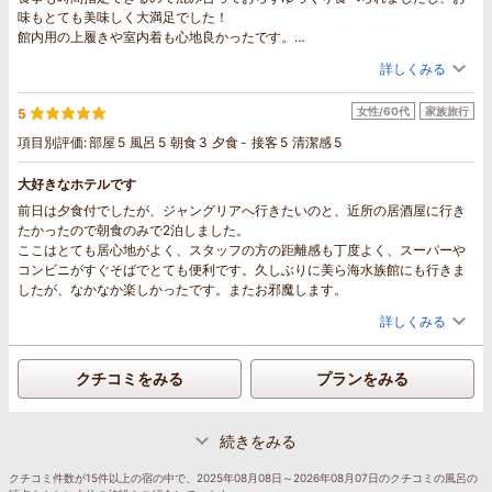
味もとても美味しく大満足でした！
館内用の上履きや室内着も心地良かったです。
ランドリーも最新の大型で清潔でした。
詳しくみる
スタッフさんの対応も良かったので、また機会があれば利用したいです。
女性/60代
家族旅行
5
項目別評価:
部屋
5
風呂
5
朝食
3
夕食
-
接客
5
清潔感
5
大好きなホテルです
前日は夕食付でしたが、ジャングリアへ行きたいのと、近所の居酒屋に行き
たかったので朝食のみで2泊しました。
ここはとても居心地がよく、スタッフの方の距離感も丁度よく、スーパーや
コンビニがすぐそばでとても便利です。久しぶりに美ら海水族館にも行きま
したが、なかなか楽しかったです。またお邪魔します。
詳しくみる
クチコミをみる
プランをみる
続きをみる
クチコミ件数が15件以上の宿の中で、2025年08月08日～2026年08月07日のクチコミの風呂の