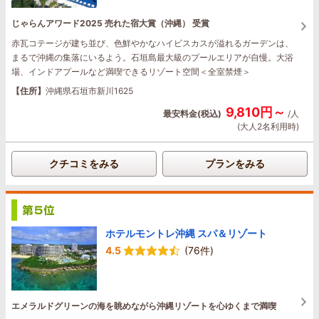
じゃらんアワード2025 売れた宿大賞（沖縄） 受賞
赤瓦コテージが建ち並び、色鮮やかなハイビスカスが溢れるガーデンは、
まるで沖縄の集落にいるよう。石垣島最大級のプールエリアが自慢。大浴
場、インドアプールなど満喫できるリゾート空間＜全室禁煙＞
【住所】
沖縄県石垣市新川1625
9,810円～
最安料金(税込)
/人
(大人2名利用時)
クチコミをみる
プランをみる
ホテルモントレ沖縄 スパ＆リゾート
4.5
(76件)
エメラルドグリーンの海を眺めながら沖縄リゾートを心ゆくまで満喫