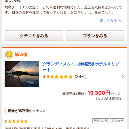
楽しい旅行
離島ターミナルに近く、とても便利な場所でした。屋上も気持ちよかったで
す。朝食の具材を注文して握ってくれる「おにぎり」は、最高でした。
詳しくみる
クチコミをみる
プランをみる
グランディスタイル沖縄読谷ホテル＆リゾ
ート
4.9
(34件)
19,300円～
最安料金(税込)
/人
(大人2名利用時)
朝食が高評価のクチコミ
男性/20代
恋人旅行
5
項目別評価:
部屋
5
風呂
5
朝食
5
夕食
-
接客
5
清潔感
5