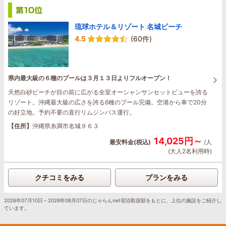
琉球ホテル＆リゾート 名城ビーチ
4.5
(60件)
県内最大級の６種のプールは３月１３日よりフルオープン！
天然白砂ビーチが目の前に広がる全室オーシャンサンセットビューを誇る
リゾート。沖縄最大級の広さを誇る6種のプール完備。空港から車で20分
の好立地。予約不要の直行リムジンバス運行。
【住所】
沖縄県糸満市名城９６３
14,025円～
最安料金(税込)
/人
(大人2名利用時)
クチコミをみる
プランをみる
2026年07月10日～2026年08月07日のじゃらんnet宿泊取扱額をもとに、上位の施設をご紹介し
ています。