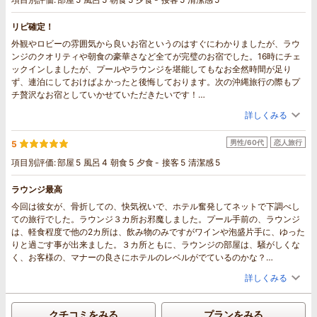
リピ確定！
外観やロビーの雰囲気から良いお宿というのはすぐにわかりましたが、ラウ
ンジのクオリティや朝食の豪華さなど全てが完璧のお宿でした。16時にチェ
ックインしましたが、プールやラウンジを堪能してもなお全然時間が足り
ず、連泊にしておけばよかったと後悔しております。次の沖縄旅行の際もプ
チ贅沢なお宿としていかせていただきたいです！
（お部屋のグレードアップもありがとうございました！）
詳しくみる
男性/60代
恋人旅行
5
項目別評価:
部屋
5
風呂
4
朝食
5
夕食
-
接客
5
清潔感
5
ラウンジ最高
今回は彼女が、骨折しての、快気祝いで、ホテル奮発してネットで下調べし
ての旅行でした。ラウンジ３カ所お邪魔しました。プール手前の、ラウンジ
は、軽食程度で他の2カ所は、飲み物のみですがワインや泡盛片手に、ゆった
りと過ごす事が出来ました。３カ所ともに、ラウンジの部屋は、騒がしくな
く、お客様の、マナーの良さにホテルのレベルがでているのかな？
食事も、朝早くから伺い、チェックアウト後も厚かましくお邪魔させて頂き
詳しくみる
ました。次回も、沖縄いき予定してますので、必ず1泊は、候補に上がるホテ
ルになりました。従業員の方、またお世話になると思います。有り難う御座
いました。
クチコミをみる
プランをみる