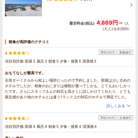
4,869円～
最安料金(税込)
/人
(大人2名利用時)
朝食が高評価のクチコミ
男性/50代
家族旅行
4
項目別評価:
部屋
3
風呂
3
朝食
5
夕食
-
接客
5
清潔感
3
おもてなしが最高です。
石垣ターミナルから程よい場所だったので予約しました。部屋は少し古めの
ホテルでしたが、朝食のおにぎりは種類が選べてしかも、とてもおいしかっ
たです。さらにスタッフさんの対応も気さくに話しかけてくれたり、とても
親近感があり他のホテルとは違う1ランク上の対応のホテルで満足でした。
詳しくみる
男性/60代
友達旅行
4
項目別評価:
部屋
4
風呂
4
朝食
5
夕食
-
接客
4
清潔感
4