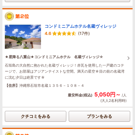
コンドミニアムホテル名蔵ヴィレッジ
4.6
(17件)
★星降る八重山★コンドミニアムホテル 名蔵ヴィレッジ☆
石垣島の大自然に抱かれた名蔵ヴィレッジ！赤瓦を使用した一戸建のコテ
ージで、お部屋はアジアンテイストな空間。満天の星空☆目の前の名蔵湾
に沈む夕日は絶景です☆
【住所】
沖縄県石垣市名蔵１３５６－１０８－４
5,050円～
最安料金(税込)
/人
(大人2名利用時)
クチコミをみる
プランをみる