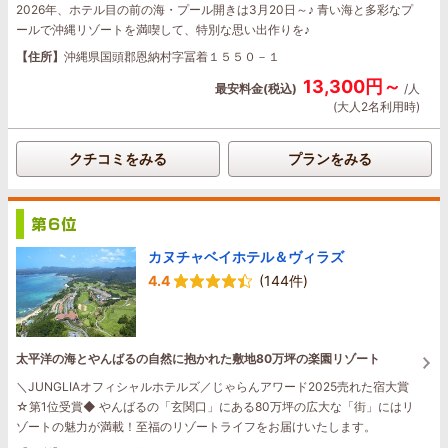
2026年、ホテル目の前の海・プール開きは3月20日～♪ 青い海と多彩なプ
ールで沖縄リゾートを満喫して、特別な思い出作りを♪
【住所】
沖縄県国頭郡恩納村字冨着１５５０－１
13,300円～
最安料金(税込)
/人
(大人2名利用時)
クチコミをみる
プランをみる
カヌチャベイホテル＆ヴィラズ
4.4
(144件)
太平洋の海とやんばるの自然に抱かれた敷地80万坪の楽園リゾート
＼JUNGLIAオフィシャルホテルズ／じゃらんアワード2025売れた宿大賞
☆第1位受賞◆ やんばるの「玄関口」にある80万坪の広大な「街」にはリ
ゾートの魅力が満載！至福のリゾートライフをお届けいたします。