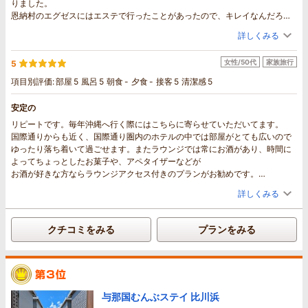
りました。
恩納村のエグゼスにはエステで行ったことがあったので、キレイなんだろう
とは思ってましたが
詳しくみる
お部屋も広いし静かだしラウンジ使えるし
素晴らしいホテルでした。
女性/50代
家族旅行
5
国際通りも徒歩圏内だし、駐車場付きのプランだったので市内でも車あった
けれど良かったです。
項目別評価:
部屋
5
風呂
5
朝食
-
夕食
-
接客
5
清潔感
5
ただ、国際通りから戻りプールに行きましたが日が落ちてからだったので寒
くて5分も居られなかったです、、残念
安定の
その後さっとお風呂で温まりラウンジで彼はオリオンビール、私はジュース
リピートです。毎年沖縄へ行く際にはこちらに寄らせていただいてます。
で乾杯
国際通りからも近く、国際通り圏内のホテルの中では部屋がとても広いので
ブルーシールアイスは、バニラ、紅芋、シークワーサー味がありました。
ゆったり落ち着いて過ごせます。またラウンジでは常にお酒があり、時間に
味が追加されたりするのかなー
よってちょっとしたお菓子や、アペタイザーなどが
って期待してましたが変わらず、、
お酒が好きな方ならラウンジアクセス付きのプランがお勧めです。
でも美味しかったので満足です。
今年も快適に過ごせました。ありがとうございました。
お世話になりました。
詳しくみる
クチコミをみる
プランをみる
与那国むんぶステイ 比川浜