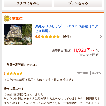
いました。
クチコミをみる
プランをみる
沖縄かりゆしリゾートＥＸＥＳ那覇（エグ
ゼス那覇）
4.9
(16件)
11,920円～
最安料金(税込)
/人
(大人2名利用時)
部屋が高評価のクチコミ
女性/40代
恋人旅行
5
項目別評価:
部屋
5
風呂
4
朝食
-
夕食
-
接客
5
清潔感
5
静かに過ごせる
今回那覇に初めて泊まりました。
だいたい沖縄に来るときは海が見えるホテルにしていましたが、国際通りを
彼が初めてだったので行ってみようかとなり、一番綺麗だったこちらに泊ま