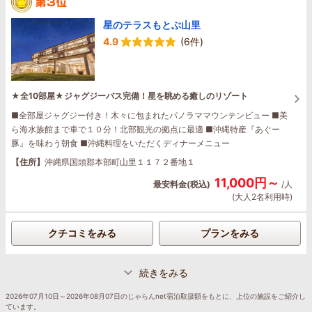
星のテラスもとぶ山里
4.9
(6件)
★全10部屋★ジャグジーバス完備！星を眺める癒しのリゾート
■全部屋ジャグジー付き！木々に包まれたパノラママウンテンビュー ■美
ら海水族館まで車で１０分！北部観光の拠点に最適 ■沖縄特産『あぐー
豚』を味わう朝食 ■沖縄料理をいただくディナーメニュー
【住所】
沖縄県国頭郡本部町山里１１７２番地１
11,000円～
最安料金(税込)
/人
(大人2名利用時)
クチコミをみる
プランをみる
続きをみる
2026年07月10日～2026年08月07日のじゃらんnet宿泊取扱額をもとに、上位の施設をご紹介し
ています。