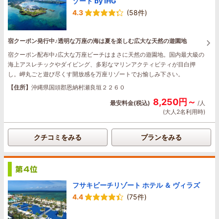
ゾート by IHG
4.3
(58件)
宿クーポン発行中♪透明な万座の海は夏を楽しむ広大な天然の遊園地
宿クーポン配布中♪広大な万座ビーチはまさに天然の遊園地。国内最大級の
海上アスレチックやダイビング、多彩なマリンアクティビティが目白押
し。岬丸ごと遊び尽くす開放感を万座リゾートでお愉しみ下さい。
【住所】
沖縄県国頭郡恩納村瀬良垣２２６０
8,250円～
最安料金(税込)
/人
(大人2名利用時)
クチコミをみる
プランをみる
フサキビーチリゾート ホテル ＆ ヴィラズ
4.4
(75件)