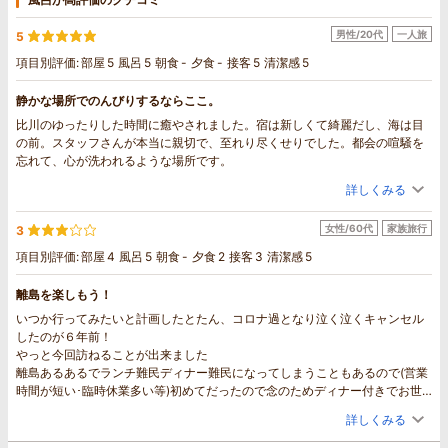
男性/20代
一人旅
5
項目別評価:
部屋
5
風呂
5
朝食
-
夕食
-
接客
5
清潔感
5
静かな場所でのんびりするならここ。
比川のゆったりした時間に癒やされました。宿は新しくて綺麗だし、海は目
の前。スタッフさんが本当に親切で、至れり尽くせりでした。都会の喧騒を
忘れて、心が洗われるような場所です。
詳しくみる
女性/60代
家族旅行
3
項目別評価:
部屋
4
風呂
5
朝食
-
夕食
2
接客
3
清潔感
5
離島を楽しもう！
いつか行ってみたいと計画したとたん、コロナ過となり泣く泣くキャンセル
したのが６年前！
やっと今回訪ねることが出来ました
離島あるあるでランチ難民ディナー難民になってしまうこともあるので(営業
時間が短い･臨時休業多い等)初めてだったので念のためディナー付きでお世
話になりました
詳しくみる
アクシデント込みで離島は楽しい！
ドクターコトーの診療所がお隣にあり、コトー先生世代の私は気分もあがり