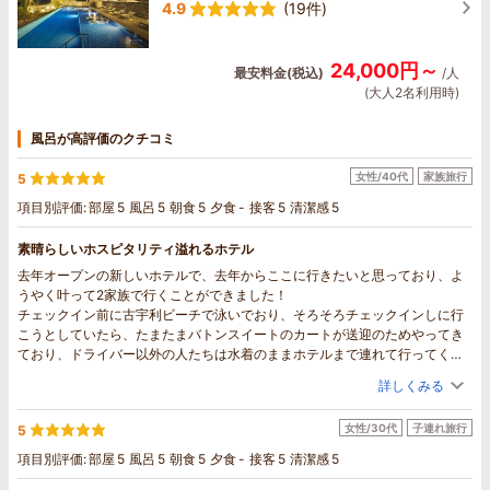
4.9
(19件)
24,000円～
最安料金(税込)
/人
(大人2名利用時)
風呂が高評価のクチコミ
女性/40代
家族旅行
5
項目別評価:
部屋
5
風呂
5
朝食
5
夕食
-
接客
5
清潔感
5
素晴らしいホスピタリティ溢れるホテル
去年オープンの新しいホテルで、去年からここに行きたいと思っており、よ
うやく叶って2家族で行くことができました！
チェックイン前に古宇利ビーチで泳いでおり、そろそろチェックインしに行
こうとしていたら、たまたまバトンスイートのカートが送迎のためやってき
ており、ドライバー以外の人たちは水着のままホテルまで連れて行ってくれ
ました。そのままプールで続けて泳ぐことができて有り難かったです！カー
詳しくみる
トで、島内ならどこでも送迎をしてもらえるというのはとても素晴らしいサ
ービスだと思います。
女性/30代
子連れ旅行
5
車で到着後、すぐさま出てきて荷物を運んでいただいたことにも感動しまし
た。
項目別評価:
部屋
5
風呂
5
朝食
5
夕食
-
接客
5
清潔感
5
入ると目の前に広がる古宇利大橋の景色の素晴らしさ。ウェルカムドリンク