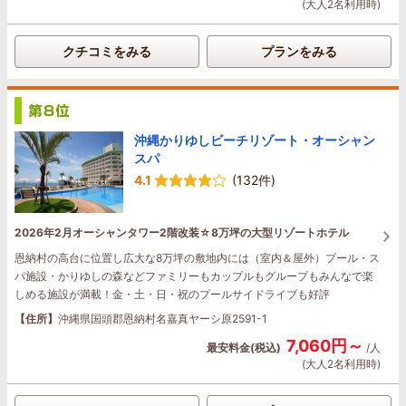
(大人2名利用時)
クチコミをみる
プランをみる
沖縄かりゆしビーチリゾート・オーシャン
スパ
4.1
(132件)
2026年2月オーシャンタワー2階改装☆8万坪の大型リゾートホテル
恩納村の高台に位置し広大な8万坪の敷地内には（室内＆屋外）プール・ス
パ施設・かりゆしの森などファミリーもカップルもグループもみんなで楽
しめる施設が満載！金・土・日・祝のプールサイドライブも好評
【住所】
沖縄県国頭郡恩納村名嘉真ヤーシ原2591-1
7,060円～
最安料金(税込)
/人
(大人2名利用時)