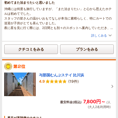
のおもてなしも、ずっと暑い中にいたので最高でした。
初めてまた泊まりたいと思いました
お部屋も玄関も広く綺麗で、子供達も大喜びしておりました。冷蔵庫にドリ
沖縄には何度も旅行していますが、「また泊まりたい」と心から思えたホテ
ンクも用意されており、旅行中にありがたいドラム式洗濯乾燥機があるのは
ルは初めてでした。
本当に助かります。
スタッフの皆さんの温かいおもてなしが本当に素晴らしく、特にカートでの
一番心に残ったのは、カートで星空観察に行ったことです。島のてっぺんの
送迎が子供がとても喜んでいました。
明かりがない場所まで連れて行ってもらい、満天の星空をみんなで見ること
夜に星を見に行く際には、2日間とも別々のスポットへ案内していただき、違
ができました。更に、子供達がもう一回見に行きたいと言うので、2回目は場
った景色を楽しむことができました。子どもも大喜びで、とても思い出に残
所を変えてまた連れて行ってもらいました。なんと人生で見たことのないほ
詳しくみる
る体験になりました。
どの大きな流れ星を家族みんな見ることができました。流れ星を見る方は多
また観光からホテルへ戻ると、冷えたお水を用意してくださり、大人はもち
いそうです！一生の思い出になりました。
ろん、子どもにもジュースをいただけた心遣いがとても嬉しかったです。
朝食もとても美味しくお腹いっぱいになりました。朝食付きがおすすめで
クチコミをみる
プランをみる
また、宿泊中は夫の誕生日が近かったのですが、こちらからは何もお伝えし
す！
ていなかったにもかかわらず、サプライズでお祝いをしていただき、本当に
チェックアウト日もカートで島内の景色の良いスポットに連れて行ってもら
感動しました。思いがけない心遣いがとても嬉しく、忘れられない思い出に
い、夜とはまた違った絶景を見ることができ、本当に大満足です。到着後、
なりました。
冷たいお水が用意されており、感動しました。
プールではタオルや冷えたお水が用意されているだけでなく、浮き輪のレン
長々と書いてしまいましたが、心温まる素晴らしい旅になったこと、関わっ
与那国むんぶステイ 比川浜
タルもあり、子ども連れにはとても助かりました。
ていただいたスタッフの皆様、本当にありがとうございました。また是非泊
設備の良さはもちろんですが、それ以上にスタッフの皆さん一人ひとりの細
まりたいと家族で話しております！
4.9
(19件)
やかな気配りや温かいおもてなしが印象的でした。家族みんなが「また泊ま
りたいね」と話すほど、大満足の滞在でした。沖縄へ行く際は、ぜひまた利
用させていただきたいと思います。本当にありがとうございました。
7,800円～
最安料金(税込)
/人
(大人2名利用時)
風呂が高評価のクチコミ