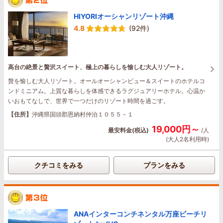
HIYORIオーシャンリゾート沖縄
4.8
(92件)
高台の絶景と贅沢スイート、極上の暮らしを愉しむ大人リゾート。
贅を愉しむ大人リゾート。オールオーシャンビュー＆スイートのホテルコ
ンドミニアム。上質な暮らしを体感できるラグジュアリーホテル。心温か
いおもてなしで、世界で一つだけのリゾート時間を過ごす。
【住所】
沖縄県国頭郡恩納村仲泊１０５５－１
19,000円～
最安料金(税込)
/人
(大人2名利用時)
クチコミをみる
プランをみる
ANAインターコンチネンタル万座ビーチリ