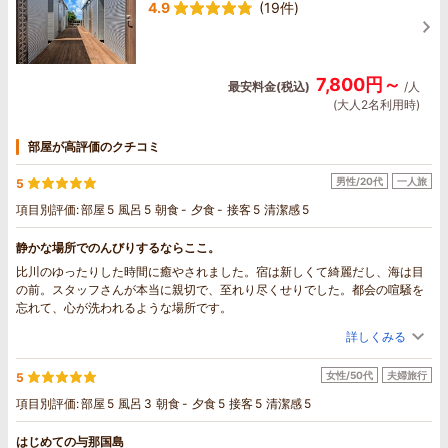
4.9
(19件)
7,800円～
最安料金(税込)
/人
(大人2名利用時)
部屋が高評価のクチコミ
男性/20代
一人旅
5
項目別評価:
部屋
5
風呂
5
朝食
-
夕食
-
接客
5
清潔感
5
静かな場所でのんびりするならここ。
比川のゆったりした時間に癒やされました。宿は新しくて綺麗だし、海は目
の前。スタッフさんが本当に親切で、至れり尽くせりでした。都会の喧騒を
忘れて、心が洗われるような場所です。
詳しくみる
女性/50代
夫婦旅行
5
項目別評価:
部屋
5
風呂
3
朝食
-
夕食
5
接客
5
清潔感
5
はじめての与那国島