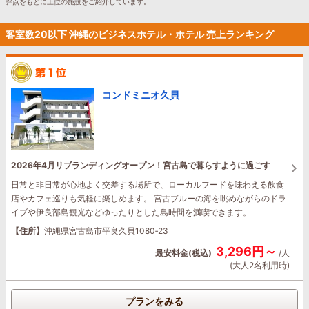
評点をもとに上位の施設をご紹介しています。
客室数20以下 沖縄のビジネスホテル・ホテル 売上ランキング
コンドミニオ久貝
2026年4月リブランディングオープン！宮古島で暮らすように過ごす
日常と非日常が心地よく交差する場所で、ローカルフードを味わえる飲食
店やカフェ巡りも気軽に楽しめます。 宮古ブルーの海を眺めながらのドラ
イブや伊良部島観光などゆったりとした島時間を満喫できます。
【住所】
沖縄県宮古島市平良久貝1080‐23
3,296円～
最安料金(税込)
/人
(大人2名利用時)
プランをみる