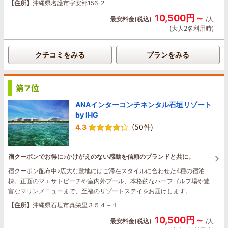
【住所】
沖縄県名護市字安部156-2
10,500円～
最安料金(税込)
/人
(大人2名利用時)
クチコミをみる
プランをみる
ANAインターコンチネンタル石垣リゾート
by IHG
4.3
(50件)
宿クーポンでお得に♪かけがえのない感動を信頼のブランドと共に。
宿クーポン配布中♪広大な敷地にはご滞在スタイルに合わせた4種の宿泊
棟。正面のマエサトビーチや室内外プール、本格的なハーフゴルフ場や豊
富なマリンメニューまで、至福のリゾートステイをお届けします。
【住所】
沖縄県石垣市真栄里３５４－１
10,500円～
最安料金(税込)
/人