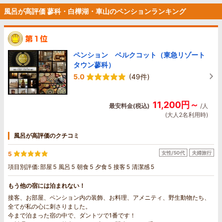
風呂が高評価 蓼科・白樺湖・車山のペンションランキング
ペンション ベルクコット（東急リゾート
タウン蓼科）
5.0
(49件)
11,200円～
最安料金(税込)
/人
(大人2名利用時)
風呂が高評価のクチコミ
女性/50代
夫婦旅行
5
項目別評価:
部屋
5
風呂
5
朝食
5
夕食
5
接客
5
清潔感
5
もう他の宿には泊まれない！
接客、お部屋、ペンション内の装飾、お料理、アメニティ、野生動物たち、
全てが私の心に刺さりました。
今まで泊まった宿の中で、ダントツで1番です！