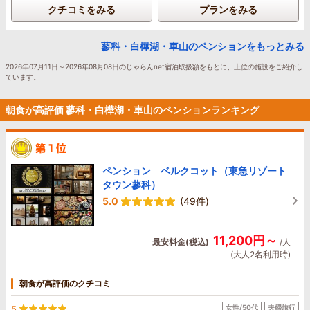
クチコミをみる
プランをみる
蓼科・白樺湖・車山のペンションをもっとみる
2026年07月11日～2026年08月08日のじゃらんnet宿泊取扱額をもとに、上位の施設をご紹介し
ています。
朝食が高評価 蓼科・白樺湖・車山のペンションランキング
ペンション ベルクコット（東急リゾート
タウン蓼科）
5.0
(49件)
11,200円～
最安料金(税込)
/人
(大人2名利用時)
朝食が高評価のクチコミ
女性/50代
夫婦旅行
5