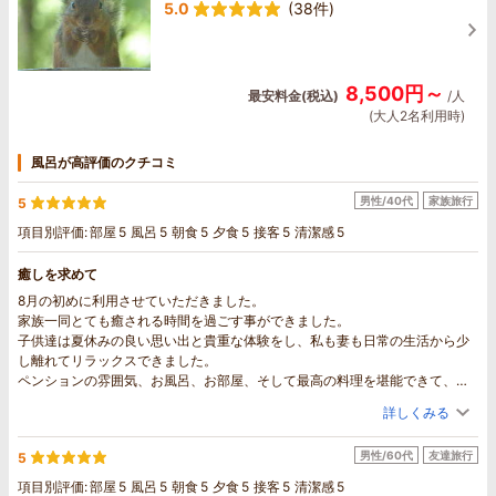
5.0
(38件)
8,500円～
最安料金(税込)
/人
(大人2名利用時)
風呂が高評価のクチコミ
男性/40代
家族旅行
5
項目別評価:
部屋
5
風呂
5
朝食
5
夕食
5
接客
5
清潔感
5
癒しを求めて
8月の初めに利用させていただきました。
家族一同とても癒される時間を過ごす事ができました。
子供達は夏休みの良い思い出と貴重な体験をし、私も妻も日常の生活から少
し離れてリラックスできました。
ペンションの雰囲気、お風呂、お部屋、そして最高の料理を堪能できて、大
変満足です。
詳しくみる
そして、ご夫婦の周囲への気配りを忘れないお人柄に、感銘を受けました。
子供達は宿から帰りたくない、とすっかり気に入ってしまいましたので、ぜ
男性/60代
友達旅行
5
ひまた利用させていただきます。
リス、野鳥を観察できましたし、帰りの道で小鹿も見れました！
項目別評価:
部屋
5
風呂
5
朝食
5
夕食
5
接客
5
清潔感
5