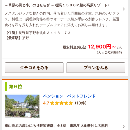
～草原の風と小川のせせらぎ ～ 標高１５００Ｍ超の高原リゾート♪
ノスタルジックな趣きの館内。落ち着いた雰囲気の客室。気持のいいテラ
ス。料理は、調理師資格を持つオーナー夫婦が手掛る創作フレンチ。厳選
食材を和を採り入れたテーブルウェアに添えてお楽しみ頂けます。
【住所】
長野県茅野市北山３４１３－７３
【最寄駅】
茅野
12,900円～
最安料金(税込)
/人
(大人2名利用時)
クチコミをみる
プランをみる
ペンション ベストフレンド
4.7
(10件)
車山高原の高台にあり眺望抜群、全8室 未就学児食事付１名無料