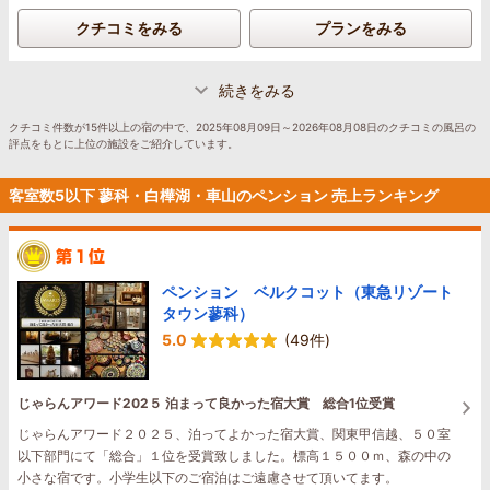
ジュも甘味を活かした味で、ほんとにおいしく、帰りに私も新玉ねぎを買っ
クチコミをみる
プランをみる
てしまいました笑 デザートのカタラーナ？も濃厚でとろけて、ほっぺたが落
ちそうになるくらいおいしかったなぁ...朝ごはんのフレンチトーストもやみ
つきになる美味しさでした！
続きをみる
改めて、何から何まで本当にありがとうございました。次の引越し先的にす
ぐには難しいですが、必ずやまた伺います、その時までお元気でお過ごしく
クチコミ件数が15件以上の宿の中で、2025年08月09日～2026年08月08日のクチコミの風呂の
ださい♪
評点をもとに上位の施設をご紹介しています。
客室数5以下 蓼科・白樺湖・車山のペンション 売上ランキング
ペンション ベルクコット（東急リゾート
タウン蓼科）
5.0
(49件)
じゃらんアワード202５ 泊まって良かった宿大賞 総合1位受賞
じゃらんアワード２０２５、泊ってよかった宿大賞、関東甲信越、５０室
以下部門にて「総合」１位を受賞致しました。標高１５００ｍ、森の中の
小さな宿です。小学生以下のご宿泊はご遠慮させて頂いてます。