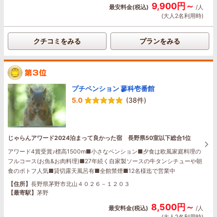
9,900円～
最安料金(税込)
/人
(大人2名利用時)
クチコミをみる
プランをみる
プチペンション 蓼科壱番館
5.0
(38件)
じゃらんアワード2024泊まって良かった宿 長野県50室以下総合1位
アワード4賞受賞♪標高1500m■小さなペンション■夕食は欧風家庭料理の
フルコース(お魚&お肉料理)■27年続く自家製ソースの牛タンシチューや朝
食のポトフ人気■貸切露天風呂有■全館禁煙■12名様迄で営業中
【住所】
長野県茅野市北山４０２６－１２０３
【最寄駅】
茅野
8,500円～
最安料金(税込)
/人
(大人2名利用時)