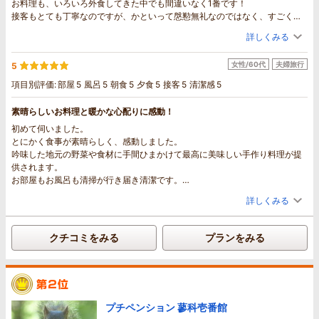
お料理も、いろいろ外食してきた中でも間違いなく1番です！
接客もとても丁寧なのですが、かといって慇懃無礼なのではなく、すごく心
地良かったです。
詳しくみる
本当のおもてなしって、こういうことなんだと思いました。
あまりにも最高すぎてうまく言葉では表せませんが、とにかく至福の時間を
女性/60代
夫婦旅行
5
過ごすことができました。
ずっとここにいたいと思うほど幸せなひと時でした。
項目別評価:
部屋
5
風呂
5
朝食
5
夕食
5
接客
5
清潔感
5
今度長野に行くときは、観光ではなく、ここに泊まることが目的になりそう
です。
素晴らしいお料理と暖かな心配りに感動！
本当にありがとうございました。
初めて伺いました。
最後、忘れ物をしてしまい大変失礼いたしました。
とにかく食事が素晴らしく、感動しました。
吟味した地元の野菜や食材に手間ひまかけて最高に美味しい手作り料理が提
供されます。
お部屋もお風呂も清掃が行き届き清潔です。
いたるところにかわいらしい小物が飾られていて、オーナーの遊び心が満
詳しくみる
載。
朝、窓辺にニホンリスや野鳥が、玄関には鹿のファミリーが遊びに来てく
れ、心が癒されました。
クチコミをみる
プランをみる
宿泊者が快適に過ごせるよう至れり尽くせりで、オーナーご夫妻のあたたか
な心配りに満ちあふれています。
ぜひまた伺いたいと思います。
プチペンション 蓼科壱番館