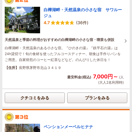
白樺湖畔・天然温泉の小さな宿 サワルー
ジュ
4.7
(36件)
天然温泉と季節の料理がおすすめの白樺湖畔の小さな宿・喫茶も併設
白樺湖畔・天然温泉のある小さな宿。『ひのきの湯』『鉄平石の湯』は
24h貸切で！旬の食材を使ったフルコースディナー、朝食は手作りパンを
ご用意。自家焙煎のコーヒー紅茶などなど。のんびりした休日を！
【住所】
長野県茅野市北山３４１９
7,000円～
最安料金(税込)
/人
(大人2名利用時)
クチコミをみる
プランをみる
ペンションメーベルヒナナ