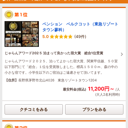
ペンション ベルクコット（東急リゾート
タウン蓼科）
5.0
(49件)
じゃらんアワード202５ 泊まって良かった宿大賞 総合1位受賞
じゃらんアワード２０２５、泊ってよかった宿大賞、関東甲信越、５０室
以下部門にて「総合」１位を受賞致しました。標高１５００ｍ、森の中の
小さな宿です。小学生以下のご宿泊はご遠慮させて頂いてます。
【住所】
長野県茅野市北山4026 東急リゾートタウン1204
11,200円～
最安料金(税込)
/人
(大人2名利用時)
クチコミをみる
プランをみる