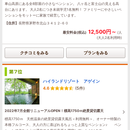
車山高原にある全8部屋の小さなペンション。 八ヶ岳と富士山の見える高
台にあります。 大人2名につき未就学児1名無料！ ファミリーにやさしいペ
ンションをモットーに家族で経営しています。
【住所】
長野県茅野市北山３４１２‐６０
12,500円～
最安料金(税込)
/人
(大人2名利用時)
クチコミをみる
プランをみる
ハイランドリゾート アゲイン
4.6
(5件)
2022年7月全館リニューアルOPEN！標高1750ｍ絶景貸切露天
標高1750ｍ 天然温泉の絶景貸切露天風呂＜利用無料＞、オーナー特製の
本格フルコース、大人の方に喜ばれるちょっと上質なペンション♪ ペン