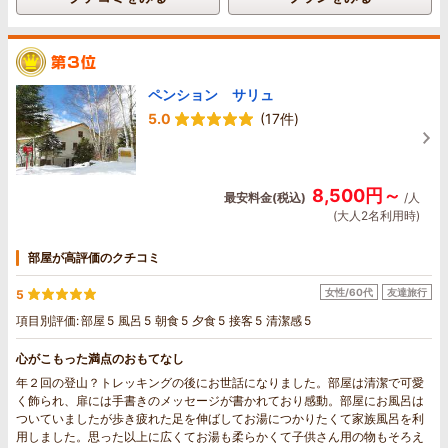
ペンション サリュ
5.0
(17件)
8,500円～
最安料金(税込)
/人
(大人2名利用時)
部屋が高評価のクチコミ
女性/60代
友達旅行
5
項目別評価:
部屋
5
風呂
5
朝食
5
夕食
5
接客
5
清潔感
5
心がこもった満点のおもてなし
年２回の登山？トレッキングの後にお世話になりました。部屋は清潔で可愛
く飾られ、扉には手書きのメッセージが書かれており感動。部屋にお風呂は
ついていましたが歩き疲れた足を伸ばしてお湯につかりたくて家族風呂を利
用しました。思った以上に広くてお湯も柔らかくて子供さん用の物もそろえ