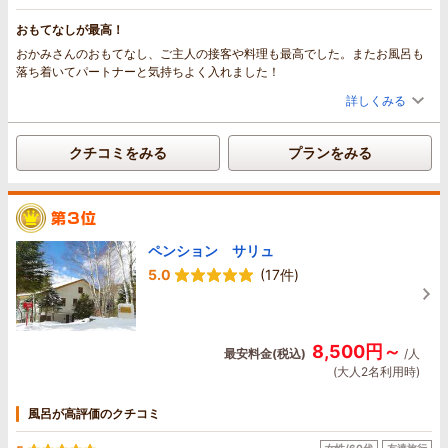
素敵な旅でした。
おもてなしが最高！
おかみさんのおもてなし、ご主人の接客や料理も最高でした。またお風呂も
落ち着いてパートナーと気持ちよく入れました！
詳しくみる
クチコミをみる
プランをみる
ペンション サリュ
5.0
(17件)
8,500円～
最安料金(税込)
/人
(大人2名利用時)
風呂が高評価のクチコミ
女性/60代
友達旅行