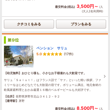
3,500円～
最安料金(税込)
/人
(大人2名利用時)
クチコミをみる
プランをみる
ペンション サリュ
5.0
(17件)
【幼児無料】おひとり様も、小さなお子様連れも大歓迎です。
サリュ「Ｓａｌｕｔ！」はフランス語で「ヤァ」といった軽い挨拶。ファ
ミリーをはじめどなたでも大歓迎の宿です。ボリューム満点、地元食材の
欧風家庭料理とおかみ厳選１６種のベルギービールも大好評です。
【住所】
長野県茅野市北山３４１２－９２
【最寄駅】
茅野
8,500円～
最安料金(税込)
/人