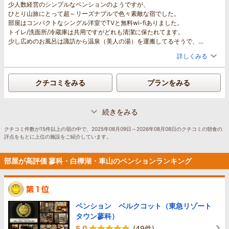
少人数経営のシンプルなペンションのようですが、
ひとり山旅にとって超～リーズナブルで色々素敵な宿でした。
部屋はコンパクトなシングル洋室でTVと無料wi-fiありました。
トイレ/洗面所/冷蔵庫は共用ですがどれも清潔に保たれてます。
少し広めのお風呂は諏訪から温泉（美人の湯）を運搬してるそうで、
とっても良かったです。滞在中に３回入っちゃいました。
詳しくみる
食事は品数厳選な感じでしたがどれも丁寧な調理で美味しかったです。
立地は蓼科の真ん中って感じで、蓼科周辺が目的なら超ナイスです。
なによりオーナーがとてもフレンドリーかつ気さくな方で、
クチコミをみる
プランをみる
滞在中、自然に関する色々な面白い話をお聞きすることが出来ました。
登山後に宿にデポした自転車を取りに行ったら、
わざわざ出て来てくれて「自宅までの帰路も気を付けてね～」と、
続きをみる
手を振ってくれたのが印象的でした。
おかげさまで
クチコミ件数が15件以上の宿の中で、2025年08月09日～2026年08月08日のクチコミの朝食の
当宿を基点とした 北横岳/双子山/蓼科山の周回登山 が出来ました！
評点をもとに上位の施設をご紹介しています。
（北八ヶ岳ロープウェー利用）
今回は時間の関係でオーナーお勧め「八子ヶ峰」に行けなかったので、
部屋が高評価 蓼科・白樺湖・車山のペンションランキング
また別の季節に再訪したいと思います。ありがとうございました！
ペンション ベルクコット（東急リゾート
タウン蓼科）
5.0
(49件)