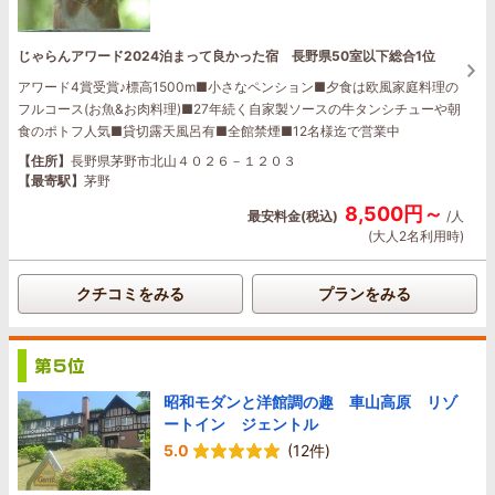
じゃらんアワード2024泊まって良かった宿 長野県50室以下総合1位
アワード4賞受賞♪標高1500m■小さなペンション■夕食は欧風家庭料理の
フルコース(お魚&お肉料理)■27年続く自家製ソースの牛タンシチューや朝
食のポトフ人気■貸切露天風呂有■全館禁煙■12名様迄で営業中
【住所】
長野県茅野市北山４０２６－１２０３
【最寄駅】
茅野
8,500円～
最安料金(税込)
/人
(大人2名利用時)
クチコミをみる
プランをみる
昭和モダンと洋館調の趣 車山高原 リゾ
ートイン ジェントル
5.0
(12件)