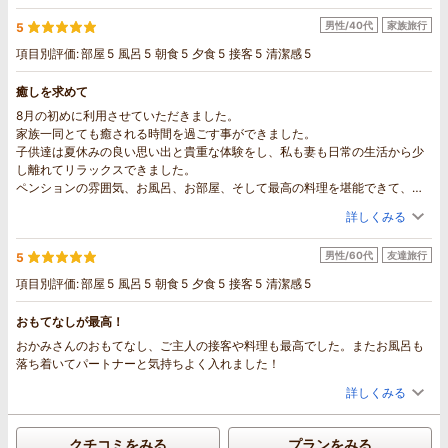
男性/40代
家族旅行
5
項目別評価:
部屋
5
風呂
5
朝食
5
夕食
5
接客
5
清潔感
5
癒しを求めて
8月の初めに利用させていただきました。
家族一同とても癒される時間を過ごす事ができました。
子供達は夏休みの良い思い出と貴重な体験をし、私も妻も日常の生活から少
し離れてリラックスできました。
ペンションの雰囲気、お風呂、お部屋、そして最高の料理を堪能できて、大
変満足です。
詳しくみる
そして、ご夫婦の周囲への気配りを忘れないお人柄に、感銘を受けました。
子供達は宿から帰りたくない、とすっかり気に入ってしまいましたので、ぜ
男性/60代
友達旅行
5
ひまた利用させていただきます。
リス、野鳥を観察できましたし、帰りの道で小鹿も見れました！
項目別評価:
部屋
5
風呂
5
朝食
5
夕食
5
接客
5
清潔感
5
素敵な旅でした。
おもてなしが最高！
おかみさんのおもてなし、ご主人の接客や料理も最高でした。またお風呂も
落ち着いてパートナーと気持ちよく入れました！
詳しくみる
クチコミをみる
プランをみる