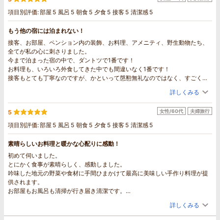
項目別評価:
部屋
5
風呂
5
朝食
5
夕食
5
接客
5
清潔感
5
もう他の宿には泊まれない！
接客、お部屋、ペンション内の装飾、お料理、アメニティ、野生動物たち、
全てが私の心に刺さりました。
今まで泊まった宿の中で、ダントツで1番です！
お料理も、いろいろ外食してきた中でも間違いなく1番です！
接客もとても丁寧なのですが、かといって慇懃無礼なのではなく、すごく心
地良かったです。
詳しくみる
本当のおもてなしって、こういうことなんだと思いました。
あまりにも最高すぎてうまく言葉では表せませんが、とにかく至福の時間を
女性/60代
夫婦旅行
5
過ごすことができました。
ずっとここにいたいと思うほど幸せなひと時でした。
項目別評価:
部屋
5
風呂
5
朝食
5
夕食
5
接客
5
清潔感
5
今度長野に行くときは、観光ではなく、ここに泊まることが目的になりそう
です。
素晴らしいお料理と暖かな心配りに感動！
本当にありがとうございました。
初めて伺いました。
最後、忘れ物をしてしまい大変失礼いたしました。
とにかく食事が素晴らしく、感動しました。
吟味した地元の野菜や食材に手間ひまかけて最高に美味しい手作り料理が提
供されます。
お部屋もお風呂も清掃が行き届き清潔です。
いたるところにかわいらしい小物が飾られていて、オーナーの遊び心が満
詳しくみる
載。
朝、窓辺にニホンリスや野鳥が、玄関には鹿のファミリーが遊びに来てく