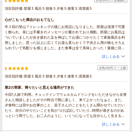
5
項目別評価:
部屋
5
風呂
5
朝食
5
夕食
5
接客
5
清潔感
5
心がこもった満点のおもてなし
年２回の登山？トレッキングの後にお世話になりました。部屋は清潔で可愛
く飾られ、扉には手書きのメッセージが書かれており感動。部屋にお風呂は
ついていましたが歩き疲れた足を伸ばしてお湯につかりたくて家族風呂を利
用しました。思った以上に広くてお湯も柔らかくて子供さん用の物もそろえ
られていて気配りを感じました。また食事は全て美味しかった！最後に目の
前で入れて頂いた珈琲も美味しかった！（笑）食事中の会話も楽しかったで
詳しくみる
す。「ペンションは苦手」と言っていた友人が「今までの宿で1番」と（笑）
また他の登山仲間らとも利用したいと言っていたのでその時は宜しくお願い
女性/20代
一人旅
5
します（笑）素晴らしい時間をありがとうございました！
項目別評価:
部屋
5
風呂
5
朝食
5
夕食
5
接客
5
清潔感
5
第2の実家、帰りたいと思える場所ができた
今回1人旅で利用。チェックインでウェルカムドリンクをいただきながら女将
さんと雑談しましたがその時点で既に楽しく、来てよかったなぁと。また、
夕食時には宿やお仕事のこと、息子さんのことをたくさん聞かせていただい
たり、自分のやりたいことを気がつけば話していたり...時間が過ぎるのがあ
っという間でした。お二人のように、いくつになっても自分らしく生きるカ
ッコいい大人になりたいなとも思います。そして料理もすごくおいしい！特
詳しくみる
にじゃがいものニョッキは柔らかくて甘みもありつつ、味変で！といただい
た黒胡椒をかけると味が引き締まって二度楽しめました！新玉ねぎのポター