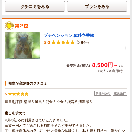
れ、心が癒されました。
クチコミをみる
プランをみる
宿泊者が快適に過ごせるよう至れり尽くせりで、オーナーご夫妻のあたたか
な心配りに満ちあふれています。
ぜひまた伺いたいと思います。
プチペンション 蓼科壱番館
5.0
(38件)
8,500円～
最安料金(税込)
/人
(大人2名利用時)
朝食が高評価のクチコミ
男性/40代
家族旅行
5
項目別評価:
部屋
5
風呂
5
朝食
5
夕食
5
接客
5
清潔感
5
癒しを求めて
8月の初めに利用させていただきました。
家族一同とても癒される時間を過ごす事ができました。
子供達は夏休みの良い思い出と貴重な体験をし、私も妻も日常の生活から少