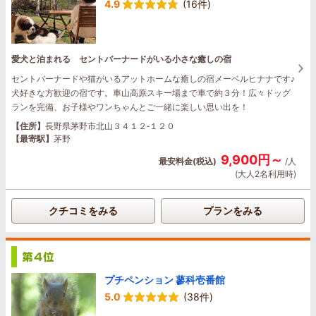
4.9
(16件)
愛犬と泊まれる セントバーナードがいる小さな癒しの宿
セントバーナードや猫がいるアットホームな癒しの宿メーベルヒナナです♪
犬好きな方歓迎の宿です。車山高原スキー場まで車で約３分！広々ドッグ
ランを完備、お子様やワンちゃんとご一緒に楽しい思い出を！
【住所】
長野県茅野市北山３４１２‐１２０
【最寄駅】
茅野
9,900円～
最安料金(税込)
/人
(大人2名利用時)
クチコミをみる
プランをみる
プチペンション 蓼科壱番館
5.0
(38件)