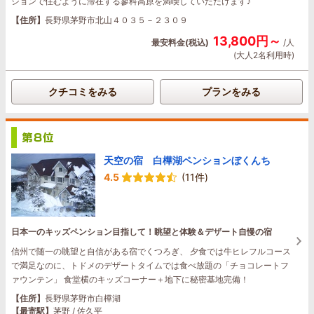
ションで住むように滞在する蓼科高原を満喫していただけます♪
【住所】
長野県茅野市北山４０３５－２３０９
13,800円～
最安料金(税込)
/人
(大人2名利用時)
クチコミをみる
プランをみる
天空の宿 白樺湖ペンションぼくんち
4.5
(11件)
日本一のキッズペンション目指して！眺望と体験＆デザート自慢の宿
信州で随一の眺望と自信がある宿でくつろぎ、 夕食では牛ヒレフルコース
で満足なのに、トドメのデザートタイムでは食べ放題の「チョコレートフ
ァウンテン」 食堂横のキッズコーナー＋地下に秘密基地完備！
【住所】
長野県茅野市白樺湖
【最寄駅】
茅野 / 佐久平