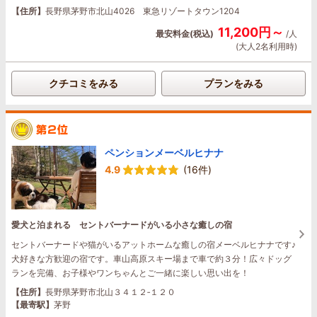
【住所】
長野県茅野市北山4026 東急リゾートタウン1204
11,200円～
最安料金(税込)
/人
(大人2名利用時)
クチコミをみる
プランをみる
ペンションメーベルヒナナ
4.9
(16件)
愛犬と泊まれる セントバーナードがいる小さな癒しの宿
セントバーナードや猫がいるアットホームな癒しの宿メーベルヒナナです♪
犬好きな方歓迎の宿です。車山高原スキー場まで車で約３分！広々ドッグ
ランを完備、お子様やワンちゃんとご一緒に楽しい思い出を！
【住所】
長野県茅野市北山３４１２‐１２０
【最寄駅】
茅野