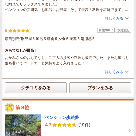
し離れてリラックスできました。
ペンションの雰囲気、お風呂、お部屋、そして最高の料理を堪能できて、大
変満足です。
詳しくみる
そして、ご夫婦の周囲への気配りを忘れないお人柄に、感銘を受けました。
子供達は宿から帰りたくない、とすっかり気に入ってしまいましたので、ぜ
男性/60代
友達旅行
5
ひまた利用させていただきます。
リス、野鳥を観察できましたし、帰りの道で小鹿も見れました！
項目別評価:
部屋
5
風呂
5
朝食
5
夕食
5
接客
5
清潔感
5
素敵な旅でした。
おもてなしが最高！
おかみさんのおもてなし、ご主人の接客や料理も最高でした。またお風呂も
落ち着いてパートナーと気持ちよく入れました！
詳しくみる
クチコミをみる
プランをみる
ペンション歩絵夢
4.7
(19件)