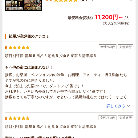
11,200円～
最安料金(税込)
/人
(大人2名利用時)
部屋が高評価のクチコミ
女性/50代
夫婦旅行
5
項目別評価:
部屋
5
風呂
5
朝食
5
夕食
5
接客
5
清潔感
5
もう他の宿には泊まれない！
接客、お部屋、ペンション内の装飾、お料理、アメニティ、野生動物たち、
全てが私の心に刺さりました。
今まで泊まった宿の中で、ダントツで1番です！
お料理も、いろいろ外食してきた中でも間違いなく1番です！
接客もとても丁寧なのですが、かといって慇懃無礼なのではなく、すごく心
地良かったです。
詳しくみる
本当のおもてなしって、こういうことなんだと思いました。
あまりにも最高すぎてうまく言葉では表せませんが、とにかく至福の時間を
女性/60代
夫婦旅行
5
過ごすことができました。
ずっとここにいたいと思うほど幸せなひと時でした。
項目別評価:
部屋
5
風呂
5
朝食
5
夕食
5
接客
5
清潔感
5
今度長野に行くときは、観光ではなく、ここに泊まることが目的になりそう
です。