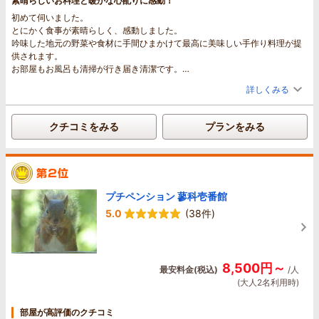
素晴らしいお料理と暖かな心配りに感動！
本当にありがとうございました。
初めて伺いました。
最後、忘れ物をしてしまい大変失礼いたしました。
とにかく食事が素晴らしく、感動しました。
吟味した地元の野菜や食材に手間ひまかけて最高に美味しい手作り料理が提
供されます。
お部屋もお風呂も清掃が行き届き清潔です。
いたるところにかわいらしい小物が飾られていて、オーナーの遊び心が満
詳しくみる
載。
朝、窓辺にニホンリスや野鳥が、玄関には鹿のファミリーが遊びに来てく
れ、心が癒されました。
クチコミをみる
プランをみる
宿泊者が快適に過ごせるよう至れり尽くせりで、オーナーご夫妻のあたたか
な心配りに満ちあふれています。
ぜひまた伺いたいと思います。
プチペンション 蓼科壱番館
5.0
(38件)
8,500円～
最安料金(税込)
/人
(大人2名利用時)
部屋が高評価のクチコミ