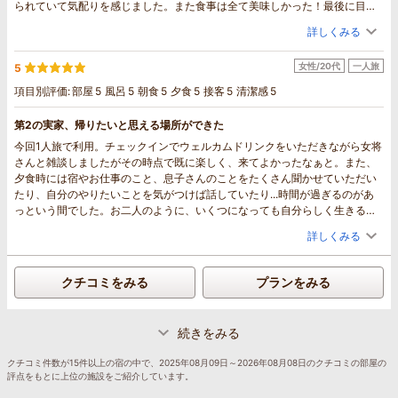
られていて気配りを感じました。また食事は全て美味しかった！最後に目の
前で入れて頂いた珈琲も美味しかった！（笑）食事中の会話も楽しかったで
詳しくみる
す。「ペンションは苦手」と言っていた友人が「今までの宿で1番」と（笑）
また他の登山仲間らとも利用したいと言っていたのでその時は宜しくお願い
女性/20代
一人旅
5
します（笑）素晴らしい時間をありがとうございました！
項目別評価:
部屋
5
風呂
5
朝食
5
夕食
5
接客
5
清潔感
5
第2の実家、帰りたいと思える場所ができた
今回1人旅で利用。チェックインでウェルカムドリンクをいただきながら女将
さんと雑談しましたがその時点で既に楽しく、来てよかったなぁと。また、
夕食時には宿やお仕事のこと、息子さんのことをたくさん聞かせていただい
たり、自分のやりたいことを気がつけば話していたり...時間が過ぎるのがあ
っという間でした。お二人のように、いくつになっても自分らしく生きるカ
ッコいい大人になりたいなとも思います。そして料理もすごくおいしい！特
詳しくみる
にじゃがいものニョッキは柔らかくて甘みもありつつ、味変で！といただい
た黒胡椒をかけると味が引き締まって二度楽しめました！新玉ねぎのポター
ジュも甘味を活かした味で、ほんとにおいしく、帰りに私も新玉ねぎを買っ
クチコミをみる
プランをみる
てしまいました笑 デザートのカタラーナ？も濃厚でとろけて、ほっぺたが落
ちそうになるくらいおいしかったなぁ...朝ごはんのフレンチトーストもやみ
つきになる美味しさでした！
続きをみる
改めて、何から何まで本当にありがとうございました。次の引越し先的にす
ぐには難しいですが、必ずやまた伺います、その時までお元気でお過ごしく
クチコミ件数が15件以上の宿の中で、2025年08月09日～2026年08月08日のクチコミの部屋の
ださい♪
評点をもとに上位の施設をご紹介しています。