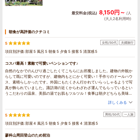
8,150円～
最安料金(税込)
/人
(大人2名利用時)
朝食が高評価のクチコミ
女性/50代
夫婦旅行
5
項目別評価:
部屋
5
風呂
5
朝食
5
夕食
5
接客
5
清潔感
5
コスパ最高！素敵で可愛いペンションです♪
自然のなかでのんびり過ごしたくてこちらにお邪魔しました。建物の外観か
らして既に可愛いのですが、建物内もとにかく可愛い！手作りのドールハウ
ス、素晴らしかったです。外国にもたくさん行かれていらっしゃるようで写
真が飾られていました。諏訪湖の近くからわざわざ運んでもらっているとい
うこだわりの温泉、美肌の湯でお肌もツルツル！食事は朝夕どちらも美味し
くボリューム満点！個人的にはお味噌汁が特に絶品。1番楽しみにしていた朝
詳しくみる
食時の野鳥観察は、事前情報で見れるかどうかは自然のことだからわからな
いと聞いてはいましたが、数種類の鳥たちを見ることができて感激でした。
男性/50代
一人旅
5
ご主人はお話し上手で本当に色んな事を知ってらして感心することばかり
で、とても楽しい時間を過ごすことができました。次にお邪魔した時には外
項目別評価:
部屋
4
風呂
5
朝食
5
夕食
5
接客
4
清潔感
5
国のお話しや車のお話しも是非聞きたいと思いますので、引退はまだまだ先
にしてずっとお元気で続けていて欲しいと思いました。また絶対行きます！
蓼科山周回登山のため前泊