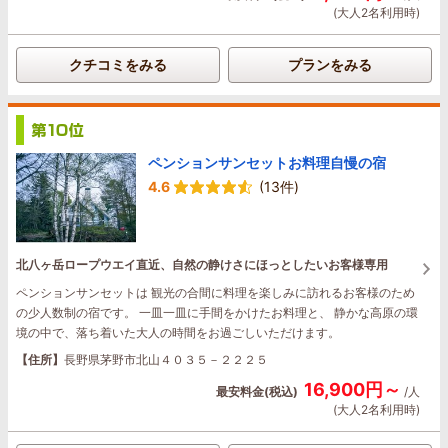
(大人2名利用時)
クチコミをみる
プランをみる
ペンションサンセットお料理自慢の宿
4.6
(13件)
北八ヶ岳ロープウエイ直近、自然の静けさにほっとしたいお客様専用
ペンションサンセットは 観光の合間に料理を楽しみに訪れるお客様のため
の少人数制の宿です。 一皿一皿に手間をかけたお料理と、 静かな高原の環
境の中で、落ち着いた大人の時間をお過ごしいただけます。
【住所】
長野県茅野市北山４０３５－２２２５
16,900円～
最安料金(税込)
/人
(大人2名利用時)