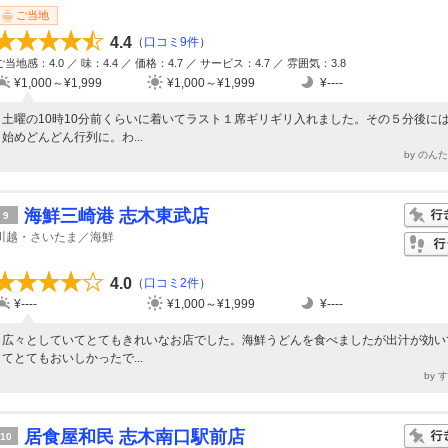
ご当地
4.4
（
口コミ9件
）
ご当地感：4.0 ／ 味：4.4 ／ 価格：4.7 ／ サービス：4.7 ／ 雰囲気：3.8
¥1,000～¥1,999
¥1,000～¥1,999
¥----
土曜の10時10分前くらいに着いてラスト１席ギリギリ入れました。その５分後に
始めどんどん行列に。わ...
by のん
海鮮三崎港 志木東武店
9
川越・さいたま／海鮮
4.0
（
口コミ2件
）
¥----
¥1,000～¥1,999
¥----
広々としていてとてもきれいなお店でした。海鮮うどんを食べましたが出汁が効い
てとてもおいしかったで...
by 
居食屋和民 志木南口駅前店
10