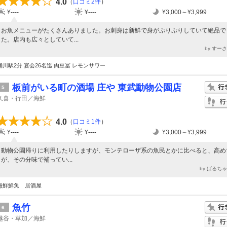
4.0
（
口コミ2件
）
¥----
¥----
¥3,000～¥3,999
お魚メニューがたくさんありました。お刺身は新鮮で身がぷりぷりしていて絶品で
た。店内も広々としていて...
by すー
桶川駅2分 宴会26名迄 肉豆冨 レモンサワー
板前がいる町の酒場 庄や 東武動物公園店
5
久喜・行田／海鮮
4.0
（
口コミ1件
）
¥----
¥----
¥3,000～¥3,999
動物公園帰りに利用したりしますが、モンテローザ系の魚民とかに比べると、高め
が、その分味で補ってい...
by ばるち
海鮮鮮魚 居酒屋
魚竹
6
越谷・草加／海鮮