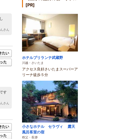
[PR]
し
さんさん
ホテルブリランテ武蔵野
川越・さいたま
アクセス良好さいたまスーパーア
リーナ徒歩５分
です
ゃんさん
小さなホテル セラヴィ 露天
風呂客室の宿
秩父・長瀞