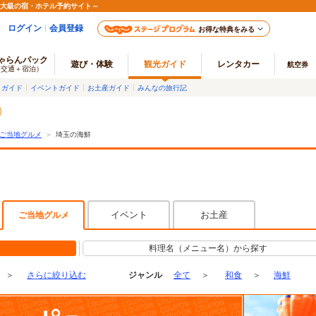
最大級の宿・ホテル予約サイト～
ログイン
会員登録
お得な特典をみる
ゃらんパック
遊び・体験
観光ガイド
レンタカー
航空券
（交通＋宿泊）
メガイド
イベントガイド
お土産ガイド
みんなの旅行記
ご当地グルメ
＞
埼玉の海鮮
イベント
お土産
ご当地グルメ
料理名（メニュー名）から探す
＞
さらに絞り込む
ジャンル
全て
＞
和食
＞
海鮮