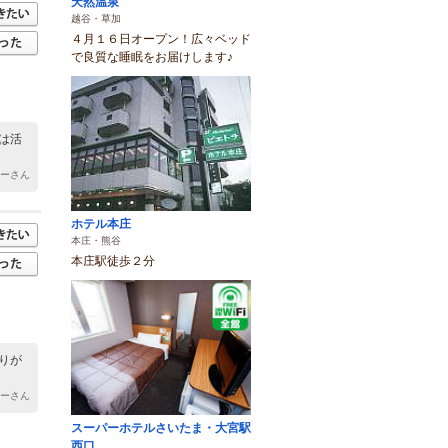
天然温泉
越谷・草加
４月１６日オープン！広々ベッド
で良質な睡眠をお届けします♪
は活
すーさん
ホテル本庄
本庄・熊谷
本庄駅徒歩２分
りが
すーさん
スーパーホテルさいたま・大宮駅
西口