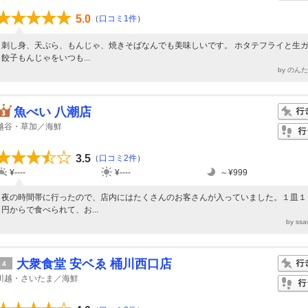
5.0
（
口コミ1件
）
刺し身、天ぷら、もんじゃ、焼きそばなんでも美味しいです。 ホタテフライと生
餃子もんじゃをいつも...
by のん
魚べい 八潮店
越谷・草加／海鮮
3.5
（
口コミ2件
）
¥----
¥----
～¥999
夜の時間帯に行ったので、店内にはたくさんのお客さんが入っていました。１皿１
円からで食べられて、お...
by ss
大衆食堂 安ベゑ 桶川西口店
4
川越・さいたま／海鮮