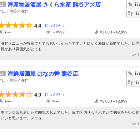
海産物居酒屋 さくら水産 熊谷アズ店
12
本庄・熊谷／海鮮
4.4
（
口コミ5件
）
¥----
～¥999
¥2,000～¥2,999
海鮮メニューが豊富でとてもおいしかったです。とにかく海鮮が新鮮でした。店内
気があり雰囲気がとても...
by 
海鮮居酒屋 はなの舞 熊谷店
13
本庄・熊谷／海鮮
4.0
（
口コミ2件
）
¥----
¥----
¥2,000～¥2,999
モダンな落ち着いた雰囲気のお店でした。扉で区切りもされていて個室みたいな作
いいと思います。メニュ...
by 