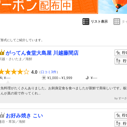
リスト表示
タ
グ形式にしてご紹介しています。
がってん食堂大島屋 川越藤間店
川越・さいたま／海鮮
4.0
（
口コミ3件
）
¥----
¥1,000～¥1,999
¥----
魚料理がたくさんありました。お刺身定食を食べましたが新鮮で美味しいです。板
んが真の前で作ってくれ...
by すー
お好み焼き こい
越谷・草加／海鮮