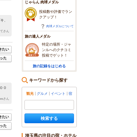
じゃらん 肉球メダル
投稿数や評価でラン
クアップ！
ガキ、
肉球メダルについて
たてさん
旅の達人メダル
特定の場所・ジャ
ンルへのクチコミ
投稿でゲット！
旅の記録をはじめる
キーワードから探す
００
観光
グルメ
イベント
宿
awsさん
検索する
埼玉県の注目の宿・ホテル