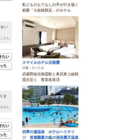
私どものもてなしの手が行き届く
範囲「５組様限定」のホテル
鰻をい
っこさん
スマイルホテル北朝霞
川越・さいたま
武蔵野線北朝霞駅と東武東上線朝
霞台近く 客室改装済
りま
AKAさん
四季の湯温泉 ホテルヘリテイ
ジ 首都圏最大級の混浴露天温泉