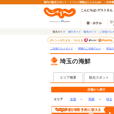
国内の観光スポット・イベント情報はじゃらんnet ～日本
こんにちは♪ゲストさん
じ
宿・ホテル
観光ガイド
旅行ガイド
観光ガイド
ご当地グル
ポイントがたまる・つかえる
ご当地グルメガイド
＞
関東のご当地グルメ
＞
埼玉の
埼玉の海鮮
エリア概要
観光スポット
店舗から探す
エリア
全国
＞
関東
＞
埼玉