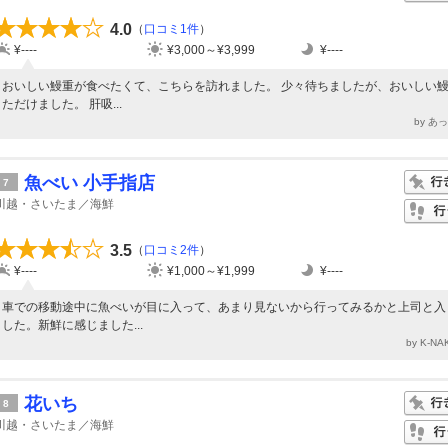
4.0
（
口コミ1件
）
¥----
¥3,000～¥3,999
¥----
おいしい鰻重が食べたくて、こちらを訪れました。 少々待ちましたが、おいしい
ただけました。 肝吸...
by あ
魚べい 小手指店
7
川越・さいたま／海鮮
3.5
（
口コミ2件
）
¥----
¥1,000～¥1,999
¥----
車での移動途中に魚べいが目に入って、あまり見ないから行ってみるかと上司と入
した。新鮮に感じました...
by K-N
花いち
8
川越・さいたま／海鮮