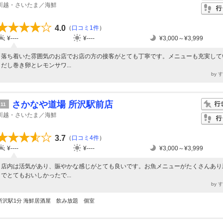
川越・さいたま／海鮮
4.0
（
口コミ1件
）
¥----
¥----
¥3,000～¥3,999
落ち着いた雰囲気のお店でお店の方の接客がとても丁寧です。メニューも充実して
だし巻き卵とレモンサワ...
by 
さかなや道場 所沢駅前店
11
川越・さいたま／海鮮
3.7
（
口コミ4件
）
¥----
¥----
¥3,000～¥3,999
店内は活気があり、賑やかな感じがとても良いです。お魚メニューがたくさんあり
でとてもおいしかったで...
by 
所沢駅1分 海鮮居酒屋 飲み放題 個室