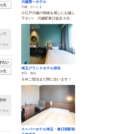
川越第一ホテル
川越・さいたま
小江戸川越の情緒を感じにお越し
下さい♪ 川越駅東口徒歩３分。
いて
すーさん
埼玉グランドホテル深谷
本庄・熊谷
ＧＷご宿泊まだ間に合います！
新鮮
すーさん
スーパーホテル埼玉・春日部駅前