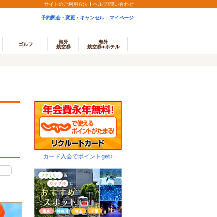
サイトのご利用方法
ヘルプ/問い合わせ
予約照会・変更・キャンセル
マイページ
海外
海外
ゴルフ
航空券
航空券+ホテル
カード入会でポイントget♪