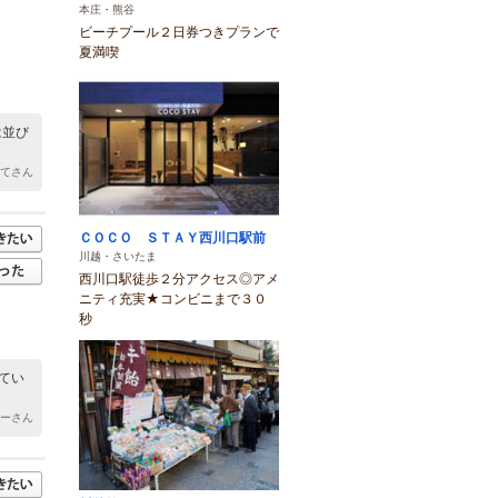
本庄・熊谷
ビーチプール２日券つきプランで
夏満喫
は並び
たてさん
ＣＯＣＯ ＳＴＡＹ西川口駅前
川越・さいたま
西川口駅徒歩２分アクセス◎アメ
ニティ充実★コンビニまで３０
秒
てい
すーさん