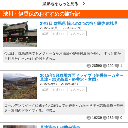
温泉地をもっと見る
渋川・伊香保のおすすめの旅行記
2泊3日 群馬県 憧れの2つの宿と囲炉裏料理
2015/8/10(月) ～ 2015/8/12(水)
家族（子連れ）
3人～5人
今回は、群馬県内でもメジャーな草津温泉や伊香保温泉を外し、ずっと前か
ら行きたかった憧れの宿を巡っ...
28590
192
1
2015年5月群馬方面ドライブ（伊香保～万座～
草津～志賀高原～軽井沢～富岡）
2015/5/2(土) ～ 2015/5/4(月)
家族（子連れ）
3人～5人
ゴールデンウイークに親子4人2泊3日で伊香保～万座～草津～志賀高原～軽井
沢～富岡のドライブする。渋滞...
16239
186
0
草津温泉と伊香保温泉