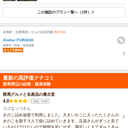
この施設のプラン一覧へ（1件）
吉岡町（北群馬郡）からの目安距離
約8.7km
Atelier FURAHA
前橋市／絵画・版画体験
ネット予約OK
最新の高評価クチコミ
群馬周辺の絵画・版画体験
群馬グルメと名産品の庵古堂
4.0
女性／30代
ココなっつさん
きのこ詰め放題で利用しました。大きいかごに入ったたくさんの
きのこを親子３人で袋に詰めていきます。店員さんがずっと見て
いるわけではないので時間を気にせず、満足いくまでぎゅうぎゅ