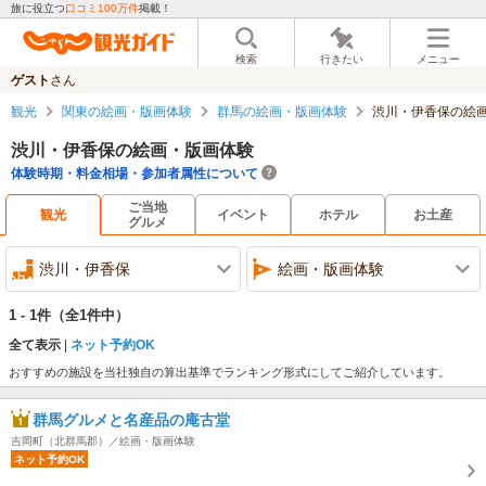
旅に役立つ
口コミ100万件
掲載！
検索
行きたい
メニュー
ゲスト
さん
観光
関東の絵画・版画体験
群馬の絵画・版画体験
渋川・伊香保の絵
渋川・伊香保の絵画・版画体験
体験時期・料金相場・参加者属性について
ご当地
観光
イベント
ホテル
お土産
グルメ
渋川・伊香保
絵画・版画体験
1 - 1件
（全1件中）
全て表示
ネット予約OK
おすすめの施設を当社独自の算出基準でランキング形式にしてご紹介しています。
群馬グルメと名産品の庵古堂
吉岡町（北群馬郡）／絵画・版画体験
ネット予約OK