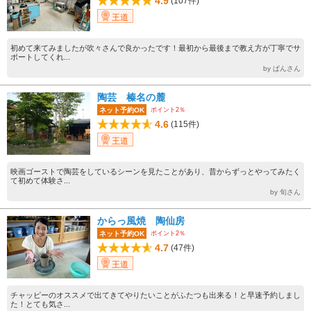
4.9
(107件)
王道
初めて来てみましたが吹々さんで良かったです！最初から最後まで教え方が丁寧でサ
ポートしてくれ...
by ぱんさん
陶芸 榛名の麓
ポイント2％
ネット予約OK
4.6
(115件)
王道
映画ゴーストで陶芸をしているシーンを見たことがあり、昔からずっとやってみたく
て初めて体験さ...
by 旬さん
からっ風焼 陶仙房
ポイント2％
ネット予約OK
4.7
(47件)
王道
チャッピーのオススメで出てきてやりたいことがふたつも出来る！と早速予約しまし
た！とても気さ...