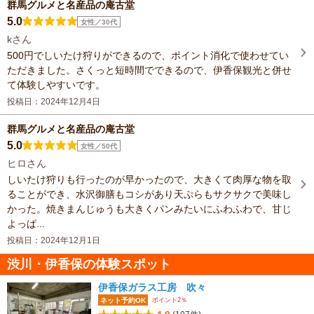
群馬グルメと名産品の庵古堂
5.0
女性／30代
kさん
500円でしいたけ狩りができるので、ポイント消化で使わせてい
ただきました。さくっと短時間でできるので、伊香保観光と併せ
て体験しやすいです。
投稿日：2024年12月4日
群馬グルメと名産品の庵古堂
5.0
女性／50代
ヒロさん
しいたけ狩りも行ったのが早かったので、大きくて肉厚な物を取
ることができ、水沢御膳もコシがあり天ぷらもサクサクで美味し
かった。焼きまんじゅうも大きくパンみたいにふわふわで、甘じ
よっぱ...
投稿日：2024年12月1日
渋川・伊香保の体験スポット
伊香保ガラス工房 吹々
ポイント2％
ネット予約OK