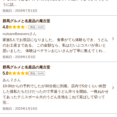
うに詰...
投稿日：2026年7月13日
群馬グルメと名産品の庵古堂
4.0
男性／40代
nutsandbeaversさん
家族5人でお世話になりました。 食事がてら体験もでき、うどん
のお土産まである。 この金額なら、私はだいぶコスパが良いと
思いました。 体験はベテランおじいさんが丁寧に教えてくれ...
投稿日：2026年1月3日
群馬グルメと名産品の庵古堂
5.0
男性／50代
あん２さん
10:00からの予約でしたが30分前に到着。店内で5分くらい休憩
した後私たちだけだったので早速うどん作りを開始。一晩ねかせ
てあったテニスボール大のうどん生地をこねて延ばして切って
完...
投稿日：2025年1月14日