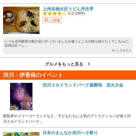
上州名物水沢うどん丹次亭
4.0
(28件)
ご当地
いつも水沢観音の前の店に行っていましたか違うところの味も知りたくてこちらに。
店内は広々し...
by しろみさん
グルメをもっと見る
渋川・伊香保のイベント
渋川スカイランドパーク遊園地 花火大会
観覧車やメリーゴーランドなど、子どもたちに人気のアトラクションが揃う渋
川スカイランドパーク...
日本のまんなか渋川へそ祭り