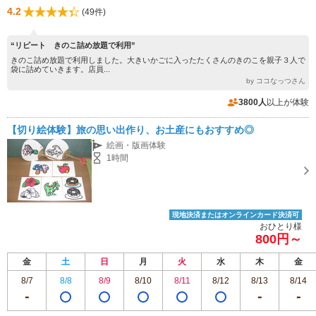
4.2
(49件)
“リピート きのこ詰め放題で利用”
きのこ詰め放題で利用しました。大きいかごに入ったたくさんのきのこを親子３人で
袋に詰めていきます。店員...
by ココなっつさん
3800人
以上が体験
【切り絵体験】旅の思い出作り、お土産にもおすすめ◎
絵画・版画体験
1時間
現地決済またはオンラインカード決済可
おひとり様
800円～
金
土
日
月
火
水
木
金
8/7
8/8
8/9
8/10
8/11
8/12
8/13
8/14