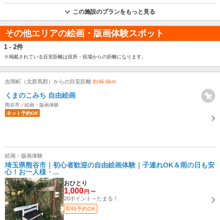
この施設のプランをもっと見る
その他エリアの絵画・版画体験スポット
1 - 2件
※掲載されている目安距離は役所・役場からの距離になります。
吉岡町（北群馬郡）からの目安距離
約46.6km
くまのこみち 自由絵画
熊谷市／絵画・版画体験
ネット予約OK
絵画・版画体験
埼玉県熊谷市｜初心者歓迎の自由絵画体験｜子連れOK＆雨の日も安
心！お一人様・...
おひとり
1,000
～
円
20ポイント～たまる！
即時予約OK