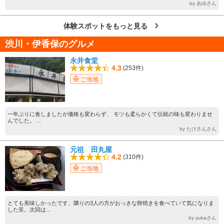
by あゆさん
体験スポットをもっと見る
渋川・伊香保のグルメ
永井食堂
4.3
(253件)
ご当地
一年ぶりに食しましたが価格も変わらず、 モツも柔らかくて伝統の味も変わりませ
んでした。 ...
by たけさんさん
元祖 田丸屋
4.2
(310件)
ご当地
とても美味しかったです。隣りの3人の方がおっきな卵焼きを食べていて気になりま
した笑。次回は...
by yukaさん