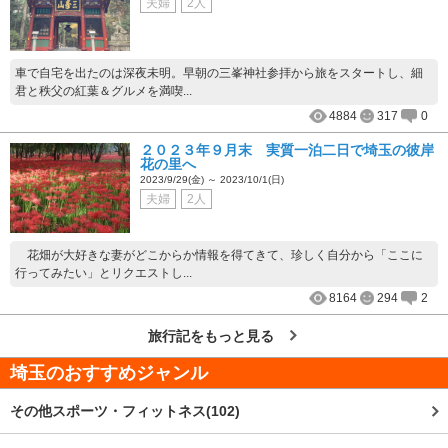
夫婦
2人
車で自宅を出たのは深夜未明。早朝の三峯神社参拝から旅をスタートし、細
君と秩父の紅葉＆グルメを満喫...
4884
317
0
２０２３年９月末 実質一泊二日で埼玉の彼岸
花の里へ
2023/9/29(金) ～ 2023/10/1(日)
夫婦
2人
花畑が大好きな妻がどこからか情報を得てきて、珍しく自分から「ここに
行ってみたい」とリクエストし...
8164
294
2
旅行記をもっと見る
埼玉
のおすすめジャンル
その他スポーツ・フィットネス(102)