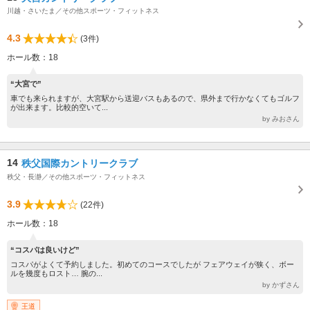
川越・さいたま／その他スポーツ・フィットネス
4.3
(3件)
ホール数：18
“大宮で”
車でも来られますが、大宮駅から送迎バスもあるので、県外まで行かなくてもゴルフ
が出来ます。比較的空いて...
by みおさん
14
秩父国際カントリークラブ
秩父・長瀞／その他スポーツ・フィットネス
3.9
(22件)
ホール数：18
“コスパは良いけど”
コスパがよくて予約しました。初めてのコースでしたが フェアウェイが狭く、ボー
ルを幾度もロスト… 腕の...
by かずさん
王道