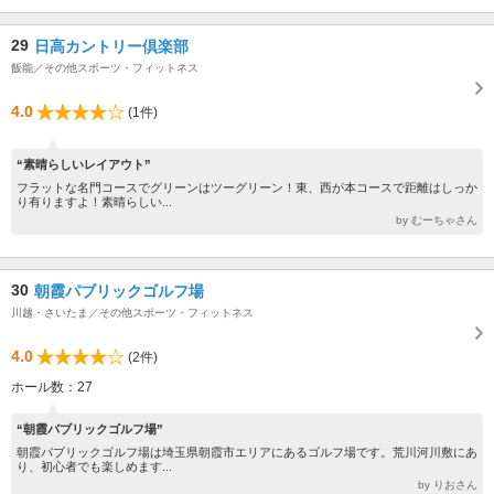
29
日高カントリー倶楽部
飯能／その他スポーツ・フィットネス
4.0
(1件)
“素晴らしいレイアウト”
フラットな名門コースでグリーンはツーグリーン！東、西が本コースで距離はしっか
り有りますよ！素晴らしい...
by むーちゃさん
30
朝霞パブリックゴルフ場
川越・さいたま／その他スポーツ・フィットネス
4.0
(2件)
ホール数：27
“朝霞パブリックゴルフ場”
朝霞パブリックゴルフ場は埼玉県朝霞市エリアにあるゴルフ場です。荒川河川敷にあ
り、初心者でも楽しめます...
by りおさん