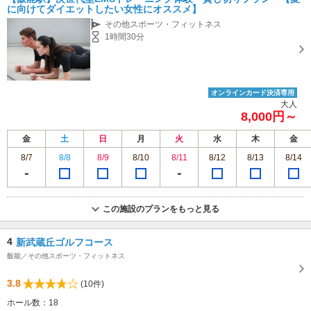
時～１５時 日曜日 １０時～１７時
専用駐車場あり（無料）6台 ジム前４台 近隣駐車場も無料でご利用できます。
に向けてダイエットしたい女性にオススメ】
その他スポーツ・フィットネス
1時間30分
オンラインカード決済専用
大人
8,000円～
金
土
日
月
火
水
木
金
8/7
8/8
8/9
8/10
8/11
8/12
8/13
8/14
この施設のプランをもっと見る
4
新武蔵丘ゴルフコース
飯能／その他スポーツ・フィットネス
3.8
(10件)
ホール数：18