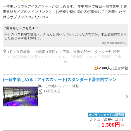
一年中いつでもアイススケートが楽しめます。 年中無休で毎日一般営業中！ 国
際規格サイズのメインリンクと、お子様や初心者の方が優先してご利用いただ
けるサブリンクのふたつのス...
“周りもリンクも広々♪”
平日のバス利用で現地へ。きちんと調べたつもりだったのですが、水上公園前で下車
したあとやや迷子気味に。...
by chilikaimasさん
(1)ＪＲ高崎線 「上尾駅（東口）」下車、徒歩約30分・タクシー約10分
(2)埼玉新都心交通（ニューシャトル）「原市駅」または「沼南駅」下車、徒歩約20分
営業時間：10：00～17：45 (イベント・競技会等によって変更になること
があります。詳しくはHPをご確認ください。)
2300人
以上が体験
専用駐車場あり（無料）100台
(一日中楽しめる！アイススケート)スタンダード滑走料プラン
その他レジャー・体験
6時間30分
オンラインカード決済専用
おとな（高校生以上）
1,300円～