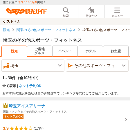
旅に役立つ
口コミ100万件
掲載！
検索
行きたい
メニュー
ゲスト
さん
観光
関東のその他スポーツ・フィットネス
埼玉のその他スポーツ・フィ
埼玉のその他スポーツ・フィットネス
ご当地
観光
イベント
ホテル
お土産
グルメ
埼玉
その他スポーツ・フィットネス
1 - 30件
（全102件中）
全て表示
ネット予約OK
おすすめの施設を当社独自の算出基準でランキング形式にしてご紹介しています。
埼玉アイスアリーナ
川越・さいたま／その他スポーツ・フィットネス
ネット予約OK
3.9
(17件)