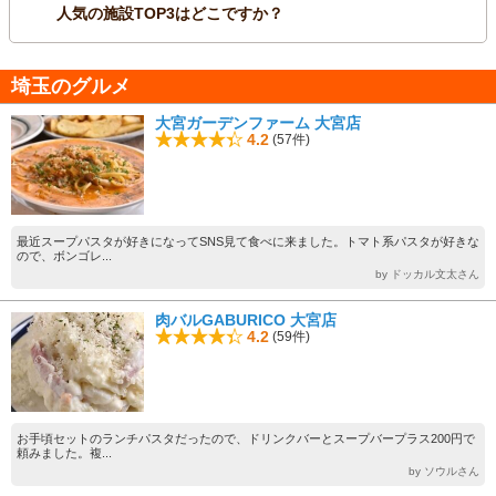
人気の施設TOP3はどこですか？
埼玉のグルメ
大宮ガーデンファーム 大宮店
4.2
(57件)
最近スープパスタが好きになってSNS見て食べに来ました。トマト系パスタが好きな
ので、ボンゴレ...
by ドッカル文太さん
肉バルGABURICO 大宮店
4.2
(59件)
お手頃セットのランチパスタだったので、ドリンクバーとスープバープラス200円で
頼みました。複...
by ソウルさん