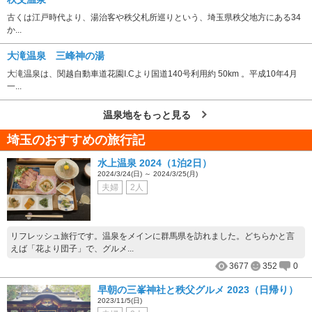
古くは江戸時代より、湯治客や秩父札所巡りという、埼玉県秩父地方にある34
か...
大滝温泉 三峰神の湯
大滝温泉は、関越自動車道花園I.Cより国道140号利用約 50km 。平成10年4月
一...
温泉地をもっと見る
埼玉のおすすめの旅行記
水上温泉 2024（1泊2日）
2024/3/24(日) ～ 2024/3/25(月)
夫婦
2人
リフレッシュ旅行です。温泉をメインに群馬県を訪れました。どちらかと言
えば「花より団子」で、グルメ...
3677
352
0
早朝の三峯神社と秩父グルメ 2023（日帰り）
2023/11/5(日)