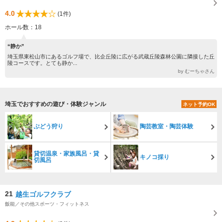
4.0
(1件)
ホール数：18
“静か”
埼玉県東松山市にあるゴルフ場で、比企丘陵に広がる武蔵丘陵森林公園に隣接した丘
陵コースです。とても静か...
by むーちゃさん
埼玉でおすすめの遊び・体験ジャンル
ネット予約OK
ぶどう狩り
陶芸教室・陶芸体験
貸切温泉・家族風呂・貸
キノコ採り
切風呂
21
越生ゴルフクラブ
飯能／その他スポーツ・フィットネス