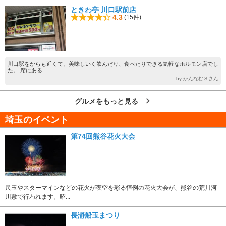
ときわ亭 川口駅前店
4.3
(15件)
川口駅をからも近くて、美味しいく飲んだり、食べたりできる気軽なホルモン店でし
た。 席にある...
by かんなむＳさん
グルメをもっと見る
埼玉のイベント
第74回熊谷花火大会
尺玉やスターマインなどの花火が夜空を彩る恒例の花火大会が、熊谷の荒川河
川敷で行われます。昭...
長瀞船玉まつり