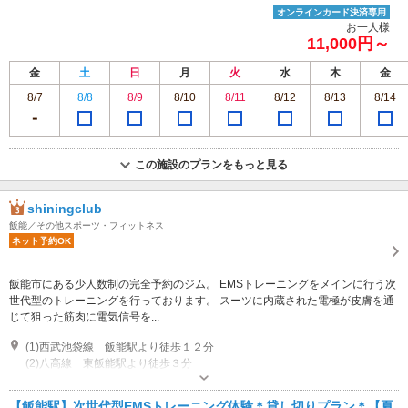
オンラインカード決済専用
お一人様
11,000円～
金
土
日
月
火
水
木
金
8/7
8/8
8/9
8/10
8/11
8/12
8/13
8/14
この施設のプランをもっと見る
shiningclub
飯能／その他スポーツ・フィットネス
ネット予約OK
飯能市にある少人数制の完全予約のジム。 EMSトレーニングをメインに行う次
世代型のトレーニングを行っております。 スーツに内蔵された電極が皮膚を通
じて狙った筋肉に電気信号を...
(1)西武池袋線 飯能駅より徒歩１２分
(2)八高線 東飯能駅より徒歩３分
営業時間：月曜日 １０時～２０時 火曜日 １０時～２０時 水曜日 １０
時～２０時 木曜日 １４時～２１時 金曜日 １４時～２１時 土曜日 １０
【飯能駅】次世代型EMSトレーニング体験＊貸し切りプラン＊【夏