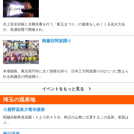
水上安全祈願と水難供養を行う「船玉まつり」の最後をしめくくる花火大会
が、長瀞岩畳で開催され...
南越谷阿波踊り
本場徳島、東京高円寺に次ぐ規模を誇り、日本三大阿波踊りのひとつに数えら
れる南越谷の阿波踊り...
イベントをもっと見る
埼玉の温泉地
小鹿野温泉大竜寺源泉
関越自動車道花園ＩＣより約４５分。秩父の山奥に位置するこの温泉。泉質は
メ...
秩父温泉