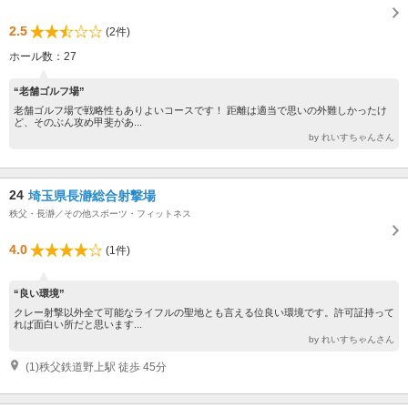
2.5
(2件)
ホール数：27
“老舗ゴルフ場”
老舗ゴルフ場で戦略性もありよいコースです！ 距離は適当で思いの外難しかったけ
ど、そのぶん攻め甲斐があ...
by れいすちゃんさん
24
埼玉県長瀞総合射撃場
秩父・長瀞／その他スポーツ・フィットネス
4.0
(1件)
“良い環境”
クレー射撃以外全て可能なライフルの聖地とも言える位良い環境です。許可証持って
れば面白い所だと思います...
by れいすちゃんさん
(1)秩父鉄道野上駅 徒歩 45分