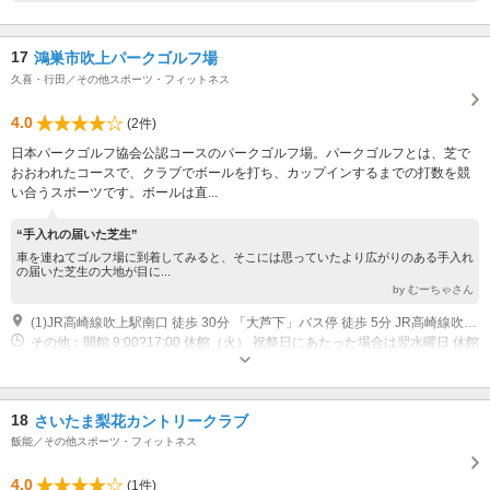
17
鴻巣市吹上パークゴルフ場
久喜・行田／その他スポーツ・フィットネス
4.0
(2件)
日本パークゴルフ協会公認コースのパークゴルフ場。パークゴルフとは、芝で
おおわれたコースで、クラブでボールを打ち、カップインするまでの打数を競
い合うスポーツです。ボールは直...
“手入れの届いた芝生”
車を連ねてゴルフ場に到着してみると、そこには思っていたより広がりのある手入れ
の届いた芝生の大地が目に...
by むーちゃさん
(1)JR高崎線吹上駅南口 徒歩 30分 「大芦下」バス停 徒歩 5分 JR高崎線吹上駅南口 バス 3分 1.5km 鴻巣市コミュニティバス「フラワー号」吹上コース「大芦下」バス停下車
その他：開館 9:00?17:00 休館（火） 祝祭日にあたった場合は翌水曜日 休館
12月28日?1月4日 年末年始
18
さいたま梨花カントリークラブ
飯能／その他スポーツ・フィットネス
4.0
(1件)