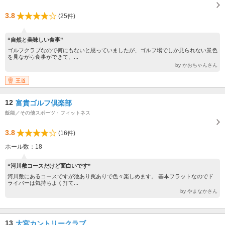
3.8
(25件)
“自然と美味しい食事”
ゴルフクラブなので何にもないと思っていましたが、ゴルフ場でしか見られない景色
を見ながら食事ができて、...
by かおちゃんさん
王道
12
富貴ゴルフ倶楽部
飯能／その他スポーツ・フィットネス
3.8
(16件)
ホール数：18
“河川敷コースだけど面白いです”
河川敷にあるコースですが池あり罠ありで色々楽しめます。 基本フラットなのでド
ライバーは気持ちよく打て...
by やまなかさん
13
大宮カントリークラブ