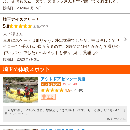
よ。受付もスムーズで、スタッフさんもすぐ助けてくれました。
投稿日：2023年8月15日
埼玉アイスアリーナ
5.0
女性／30代
大正緑さん
真夏にスケートはまりそう♪ 外は猛暑でしたが、中は涼しくてサ
イコー^ ^ 手入れが度々入るので、2時間に1回とかかな？滑りや
すいリンクでした♪ ヘルメットも借りられ、貸靴も0...
投稿日：2023年7月3日
埼玉の体験スポット
アウトドアセンター長瀞
ポイント2％
ネット予約OK
4.9
(546件)
王道
こんなに楽しいのって感じ。想像超えてきてやばいです。もっと激しくてもいい。何
回でもやりたい...
by けーとさん