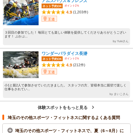
アムスハウス＆フレンズ
ポイント2％
ネット予約OK
4.9
(1,203件)
王道
３回目の参加でした！ 毎回とても楽しい体験を提供してくださりありがとうござい
ます！ ぷかぷ...
by Yukiさん
ワンダーパラダイス長瀞
ポイント2％
ネット予約OK
4.9
(212件)
王道
小1と親2人で参加させていただきました。 スタッフの方、皆様本当に親切で楽しく
仕事をされてい...
by まいこさん
体験スポットをもっと見る
埼玉のその他スポーツ・フィットネスに関するよくある質問
埼玉のその他スポーツ・フィットネスで、夏（6～8月）に