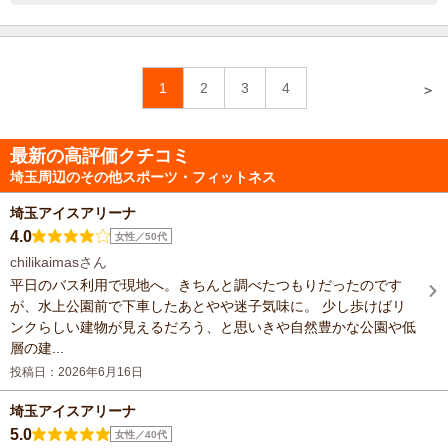
1
2
3
4
＞
最新の高評価クチコミ
埼玉周辺のその他スポーツ・フィットネス
埼玉アイスアリーナ
4.0
女性／50代
chilikaimasさん
平日のバス利用で現地へ。きちんと調べたつもりだったのです
が、水上公園前で下車したあとやや迷子気味に。 少し歩けばリ
ンクらしい建物が見えるだろう、と思いきや自然豊かな公園や低
層の建...
投稿日：2026年6月16日
埼玉アイスアリーナ
5.0
女性／40代