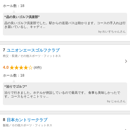
ホール数：18
“品の良いゴルフ倶楽部”
品の良いゴルフ倶楽部でした。駅からの送迎バスは助かります。コースの手入れは行
き届いているし、キャディ...
by れいすちゃんさん
7
ユニオンエースゴルフクラブ
秩父・長瀞／その他スポーツ・フィットネス
4.0
(4件)
ホール数：18
“泊りでゴルフ”
泊りで行きました。ホテルが併設しているので最高です。 食事も美味しかったで
す。コースもそこそこトリッ...
by じゅんさん
8
日本カントリークラブ
飯能／その他スポーツ・フィットネス