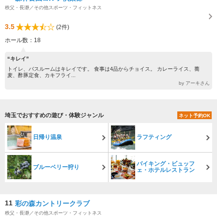
秩父・長瀞／その他スポーツ・フィットネス
3.5
(2件)
ホール数：18
“キレイ”
トイレ、バスルームはキレイです。 食事は4品からチョイス。 カレーライス、蕎
麦、酢豚定食、カキフライ...
by アーキさん
埼玉でおすすめの遊び・体験ジャンル
ネット予約OK
日帰り温泉
ラフティング
バイキング・ビュッフ
ブルーベリー狩り
ェ・ホテルレストラン
11
彩の森カントリークラブ
秩父・長瀞／その他スポーツ・フィットネス