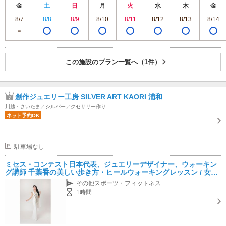
金
土
日
月
火
水
木
金
8/7
8/8
8/9
8/10
8/11
8/12
8/13
8/14
この施設のプラン一覧へ（1件）
創作ジュエリー工房 SILVER ART KAORI 浦和
川越・さいたま／シルバーアクセサリー作り
ネット予約OK
駐車場なし
ミセス・コンテスト日本代表、ジュエリーデザイナー、ウォーキン
グ講師 千葉香の美しい歩き方・ヒールウォーキングレッスン / 女性
におすすめ！
その他スポーツ・フィットネス
1時間