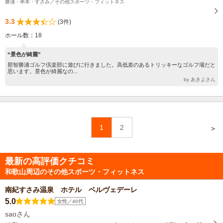
勝浦・串本・すさみ／その他スポーツ・フィットネス
3.3
(3件)
ホール数：18
“景色が綺麗”
那智勝浦ゴルフ倶楽部に遊びに行きました。高低差のあるトリッキーなゴルフ場だと
思います。景色が綺麗なの...
by あきよさん
1
2
＞
最新の高評価クチコミ
和歌山周辺のその他スポーツ・フィットネス
南紀すさみ温泉 ホテル ベルヴェデーレ
5.0
女性／40代
saoさん