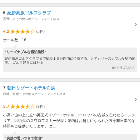
6
紀伊高原ゴルフクラブ
高野山／その他スポーツ・フィットネス
4.2
(5件)
ホール数：18
“リーズナブルな宿泊施設”
紀伊高原ゴルフクラブまで徒歩１０分以内に位置する、とてもリーズナブルな宿泊施
設。 ゴルフ好きにはたま...
by ドラゴンさん
7
朝日リゾートホテル白浜
白浜・龍神／その他スポーツ・フィットネス
3.7
(8件)
小高い山の上に立つ英国式リゾートホテル ヨーロッパの古城を思わせるインテ
リア、50万個のスワロフスキーが煌く館内はお越しになられた方を非日常的な
時間をご提供いたします。 ゴ...
“突然の思いつきで宿泊”