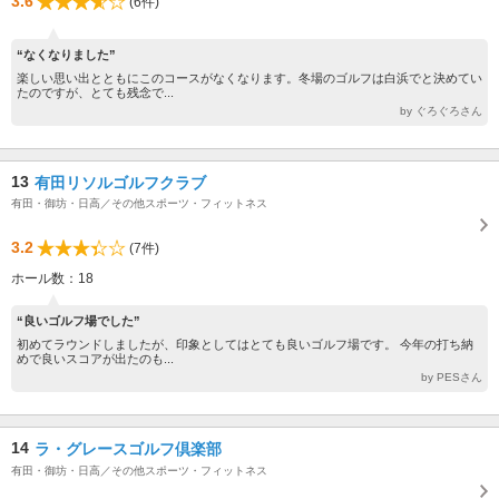
3.6
(6件)
“なくなりました”
楽しい思い出とともにこのコースがなくなります。冬場のゴルフは白浜でと決めてい
たのですが、とても残念で...
by ぐろぐろさん
13
有田リソルゴルフクラブ
有田・御坊・日高／その他スポーツ・フィットネス
3.2
(7件)
ホール数：18
“良いゴルフ場でした”
初めてラウンドしましたが、印象としてはとても良いゴルフ場です。 今年の打ち納
めで良いスコアが出たのも...
by PESさん
14
ラ・グレースゴルフ倶楽部
有田・御坊・日高／その他スポーツ・フィットネス