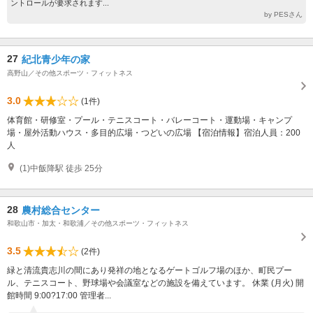
ントロールが要求されます...
by PESさん
27
紀北青少年の家
高野山／その他スポーツ・フィットネス
3.0
(1件)
体育館・研修室・プール・テニスコート・バレーコート・運動場・キャンプ
場・屋外活動ハウス・多目的広場・つどいの広場 【宿泊情報】宿泊人員：200
人
(1)中飯降駅 徒歩 25分
28
農村総合センター
和歌山市・加太・和歌浦／その他スポーツ・フィットネス
3.5
(2件)
緑と清流貴志川の間にあり発祥の地となるゲートゴルフ場のほか、町民プー
ル、テニスコート、野球場や会議室などの施設を備えています。 休業 (月火) 開
館時間 9:00?17:00 管理者...