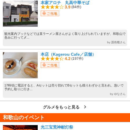
本家アロチ 丸高中華そば
3.9
(84件)
ご当地
観光案内ブックなどでは某ラーメン屋さんがよく取り上げられていますが、和歌山で
呑みに行って〆...
by 護衛艦さん
本店（Kagerou Cafe／店舗）
4.2
(197件)
ご当地
17時頃に電話すると、Aセットは売り切れでBセットも残りわずかと言われ、急いで
予約し取りに行き...
by ゆなさん
グルメをもっと見る
和歌山のイベント
光三宝荒神献灯祭