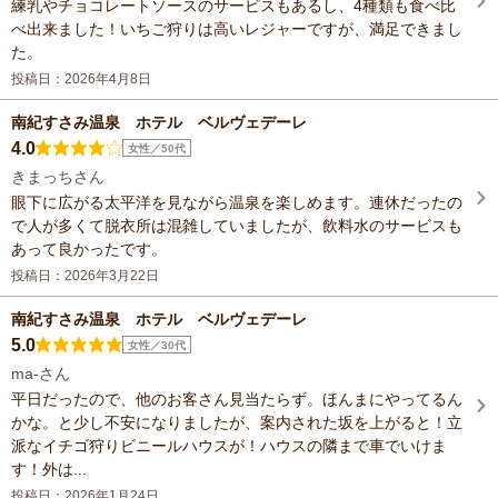
練乳やチョコレートソースのサービスもあるし、4種類も食べ比
べ出来ました！いちご狩りは高いレジャーですが、満足できまし
た。
投稿日：2026年4月8日
南紀すさみ温泉 ホテル ベルヴェデーレ
4.0
女性／50代
きまっちさん
眼下に広がる太平洋を見ながら温泉を楽しめます。連休だったの
で人が多くて脱衣所は混雑していましたが、飲料水のサービスも
あって良かったです。
投稿日：2026年3月22日
南紀すさみ温泉 ホテル ベルヴェデーレ
5.0
女性／30代
ma-さん
平日だったので、他のお客さん見当たらず。ほんまにやってるん
かな。と少し不安になりましたが、案内された坂を上がると！立
派なイチゴ狩りビニールハウスが！ハウスの隣まで車でいけま
す！外は...
投稿日：2026年1月24日