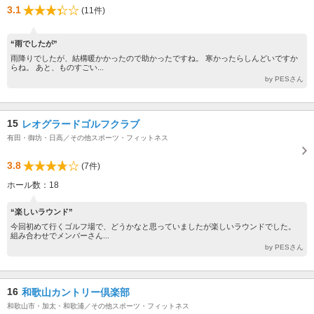
3.1
(11件)
“雨でしたが”
雨降りでしたが、結構暖かかったので助かったですね。 寒かったらしんどいですか
らね。 あと、ものすごい...
by PESさん
15
レオグラードゴルフクラブ
有田・御坊・日高／その他スポーツ・フィットネス
3.8
(7件)
ホール数：18
“楽しいラウンド”
今回初めて行くゴルフ場で、どうかなと思っていましたが楽しいラウンドでした。
組み合わせでメンバーさん...
by PESさん
16
和歌山カントリー倶楽部
和歌山市・加太・和歌浦／その他スポーツ・フィットネス