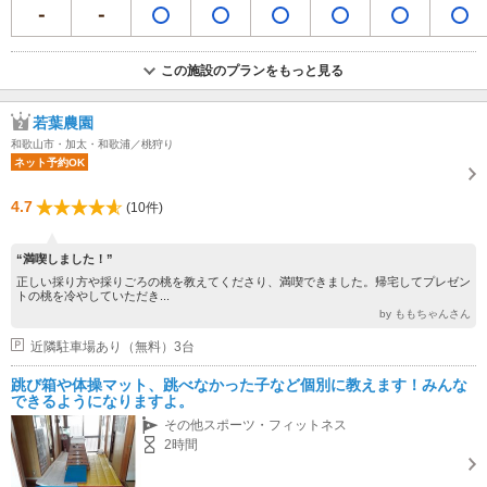
この施設のプランをもっと見る
若葉農園
和歌山市・加太・和歌浦／桃狩り
ネット予約OK
4.7
(10件)
“満喫しました！”
正しい採り方や採りごろの桃を教えてくださり、満喫できました。帰宅してプレゼン
トの桃を冷やしていただき...
by ももちゃんさん
近隣駐車場あり（無料）3台
跳び箱や体操マット、跳べなかった子など個別に教えます！みんな
できるようになりますよ。
その他スポーツ・フィットネス
2時間