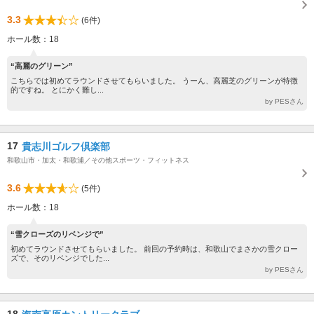
3.3
(6件)
ホール数：18
“高麗のグリーン”
こちらでは初めてラウンドさせてもらいました。 うーん、高麗芝のグリーンが特徴
的ですね。 とにかく難し...
by PESさん
17
貴志川ゴルフ倶楽部
和歌山市・加太・和歌浦／その他スポーツ・フィットネス
3.6
(5件)
ホール数：18
“雪クローズのリベンジで”
初めてラウンドさせてもらいました。 前回の予約時は、和歌山でまさかの雪クロー
ズで、そのリベンジでした...
by PESさん
18