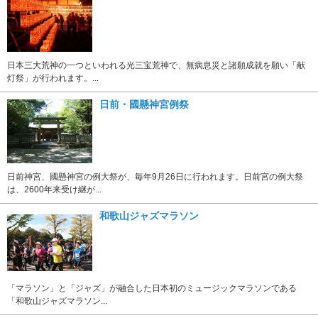
日本三大荒神の一つといわれる光三宝荒神で、無病息災と諸願成就を願い「献
灯祭」が行われます。...
日前・國懸神宮例祭
日前神宮、國懸神宮の例大祭が、毎年9月26日に行われます。日前宮の例大祭
は、2600年来受け継が...
和歌山ジャズマラソン
「マラソン」と「ジャズ」が融合した日本初のミュージックマラソンである
「和歌山ジャズマラソン...