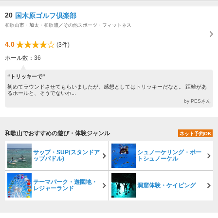
20
国木原ゴルフ倶楽部
和歌山市・加太・和歌浦／その他スポーツ・フィットネス
4.0
(3件)
ホール数：36
“トリッキーで”
初めてラウンドさせてもらいましたが、感想としてはトリッキーだなと。 距離があ
るホールと、そうでないホ...
by PESさん
和歌山でおすすめの遊び・体験ジャンル
ネット予約OK
サップ・SUP(スタンドア
シュノーケリング・ボー
ップパドル)
トシュノーケル
テーマパーク・遊園地・
洞窟体験・ケイビング
レジャーランド