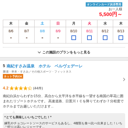
オンラインカード決済専用
お一人様
5,500円～
木
金
土
日
月
火
水
木
8/6
8/7
8/8
8/9
8/10
8/11
8/12
8/13
この施設のプランをもっと見る
5
南紀すさみ温泉 ホテル ベルヴェデーレ
勝浦・串本・すさみ／その他スポーツ・フィットネス
ネット予約OK
4.2
(44件)
南紀白浜からわずか15分、高台から太平洋を水平線を一望する南国の草花に囲
まれたリゾートホテルです。 高速道路、日置川ＩＣを降りてわずか７分程度で
ホテルまでお越しいただけます...
“とても美味しいいちごでした！”
練乳やチョコレートソースのサービスもあるし、4種類も食べ比べ出来ました！いち
ご狩りは高いレジャーです...