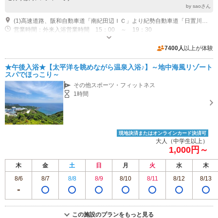
by saoさん
(1)高速道路、阪和自動車道「南紀田辺ＩＣ」より紀勢自動車道「日置川ＩＣ」おりて国道42号線を南下約7分
営業時間：外来入浴営業時間 15：00 ～ 19：30
専用駐車場あり（無料）60台
7400人
以上が体験
★午後入浴★【太平洋を眺めながら温泉入浴♪】～地中海風リゾート
スパでほっこり～
その他スポーツ・フィットネス
1時間
現地決済またはオンラインカード決済可
大人（中学生以上）
1,000円～
木
金
土
日
月
火
水
木
8/6
8/7
8/8
8/9
8/10
8/11
8/12
8/13
この施設のプランをもっと見る