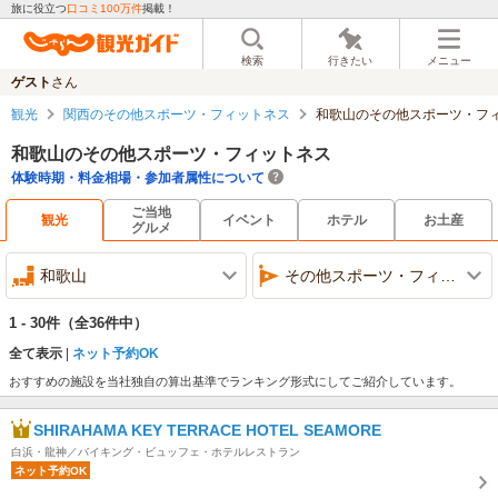
旅に役立つ
口コミ100万件
掲載！
検索
行きたい
メニュー
ゲスト
さん
観光
関西のその他スポーツ・フィットネス
和歌山のその他スポーツ・フ
和歌山のその他スポーツ・フィットネス
体験時期・料金相場・参加者属性について
ご当地
観光
イベント
ホテル
お土産
グルメ
和歌山
その他スポーツ・フィットネス
1 - 30件
（全36件中）
全て表示
ネット予約OK
おすすめの施設を当社独自の算出基準でランキング形式にしてご紹介しています。
SHIRAHAMA KEY TERRACE HOTEL SEAMORE
白浜・龍神／バイキング・ビュッフェ・ホテルレストラン
ネット予約OK