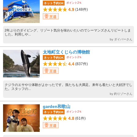
ポイント2％
ネット予約OK
4.9
(148件)
王道
2年ぶりのダイビング、リゾート気分を味わいたいのでシーマンズさんリピートしま
した。利用しや...
by ダイバーさん
太地町立くじらの博物館
ポイント2％
ネット予約OK
4.4
(837件)
王道
クジラのエサやり体験がよかったです。孫たちも大満足。来年も着たいと大好評でし
た。スタッフの...
by 釣りゾーさん
garden和歌山
ポイント2％
ネット予約OK
4.8
(61件)
王道