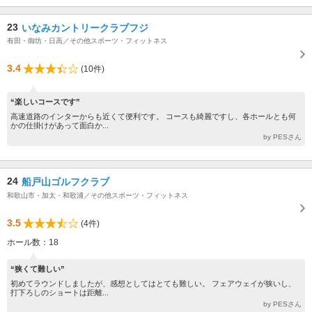
23
いなみカントリークラブフジ
有田・御坊・日高／その他スポーツ・フィットネス
3.4
(10件)
“楽しいコースです”
高速道路のインターからも近くて便利です。 コースも綺麗ですし、各ホールとも何
かの仕掛けがあって面白か...
by PESさん
24
船戸山ゴルフクラブ
和歌山市・加太・和歌浦／その他スポーツ・フィットネス
3.5
(4件)
ホール数：18
“狭くて難しい”
初めてラウンドしましたが、感想としてはとても難しい。 フェアウェイが狭いし、
打下ろしのショートは距離...
by PESさん