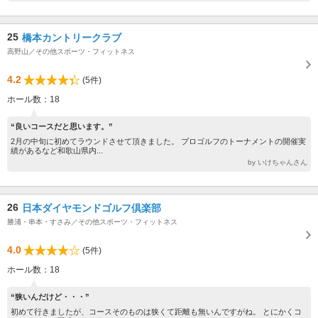
25
橋本カントリークラブ
高野山／その他スポーツ・フィットネス
4.2
(5件)
ホール数：18
“良いコースだと思います。”
2月の中旬に初めてラウンドさせて頂きました。 プロゴルフのトーナメントの開催実
績があるなど和歌山県内...
by いけちゃんさん
26
日本ダイヤモンドゴルフ倶楽部
勝浦・串本・すさみ／その他スポーツ・フィットネス
4.0
(5件)
ホール数：18
“狭いんだけど・・・”
初めて行きましたが、コースそのものは狭くて距離も無いんですがね。 とにかくコ