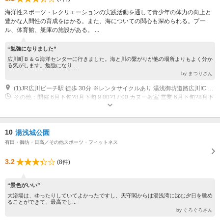
海洋性スポーツ・レクリエーションの実践活動を通して青少年の体力の向上と
豊かな人間性の育成をはかる。また、海についての関心も深められる。プー
ル、体育館、艇庫の施設がある。 ...
“勉強になりました”
広川町Ｂ＆Ｇ海洋センターに行きました。海と川の繋がりが他の場所よりもよく分か
る気がします。勉強になり...
by まつりさん
(1)JR広川ビーチ駅 徒歩 30分 ※レンタサイクルあり 湯浅御坊道路広川IC 車 10分
その他：開催 6月下旬?8月下旬 9:00?17:00 カヌー教室 営業 6月下旬?8月下
旬（日） 13:30?16:30 プール 開館 9:00?22:00 体育館 休館 12月29日?1月3
日 体育館
10
湯浅城公園
有田・御坊・日高／その他スポーツ・フィットネス
3.2
(8件)
“景色がいい”
大浴場は、ゆったりしていてよかったですし、天守閣からは湯浅湾に沈む夕日を眺め
ることができて、最高でし...
by ぐろぐろさん