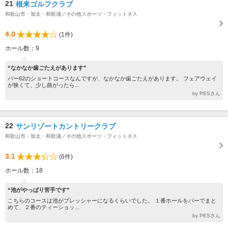
21
根来ゴルフクラブ
和歌山市・加太・和歌浦／その他スポーツ・フィットネス
4.0
(1件)
ホール数：9
“なかなか歯ごたえがあります”
パー62のショートコースなんですが、なかなか歯ごたえがあります。 フェアウェイ
が狭くて、少し曲がったら...
by PESさん
22
サンリゾートカントリークラブ
和歌山市・加太・和歌浦／その他スポーツ・フィットネス
3.1
(6件)
ホール数：18
“池がやっぱり苦手です”
こちらのコースは池がプレッシャーになるくらいでした。 １番ホールをパーでまと
めて、２番のティーショッ...
by PESさん