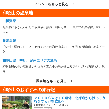
イベントをもっと見る
和歌山の温泉地
白浜温泉
万葉集にもうたわれた白浜温泉は熱海、別府と並ぶ日本屈指の温泉郷。海沿い
に...
勝浦温泉
「紀州・湯のくに」といわれるほどの和歌山県の中でも那智勝浦町には県下一
を...
和歌山県 中紀・紀南エリアの温泉
和歌山県の長い海岸線のちょうど真ん中の当たるエリアが中紀・紀南地方。県
内...
温泉地をもっと見る
和歌山のおすすめの旅行記
２０１９ＧＷは１０連休 北海道からけっこう
行きずらい和歌山へ
2019/4/29(月) ～ 2019/5/3(金)