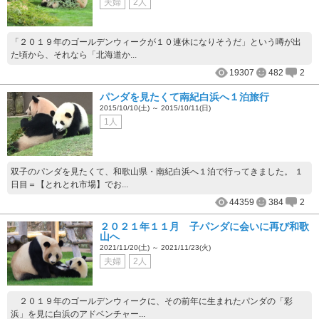
夫婦
2人
「２０１９年のゴールデンウィークが１０連休になりそうだ」という噂が出
た頃から、それなら「北海道か...
19307
482
2
パンダを見たくて南紀白浜へ１泊旅行
2015/10/10(土) ～ 2015/10/11(日)
1人
双子のパンダを見たくて、和歌山県・南紀白浜へ１泊で行ってきました。 １
日目＝【とれとれ市場】でお...
44359
384
2
２０２１年１１月 子パンダに会いに再び和歌
山へ
2021/11/20(土) ～ 2021/11/23(火)
夫婦
2人
２０１９年のゴールデンウィークに、その前年に生まれたパンダの「彩
浜」を見に白浜のアドベンチャー...