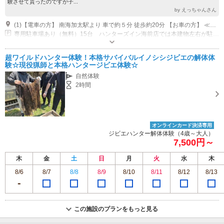
験させて貰ったのですが子...
by えっちゃんさん
(1)【電車の方】 南海加太駅より 車で約５分 徒歩約20分 【お車の方】 ≪泉南IC≫より車で約20分
専用駐車場あり（無料）15台 ハンターズイン海前店では本建物左右が駐車可能です
超ワイルドハンター体験！本格サバイバルイノシシジビエの解体体
験☆現役猟師と本格ハンタージビエ体験☆
自然体験
2時間
オンラインカード決済専用
ジビエハンター解体体験（4歳～大人）
7,500円～
木
金
土
日
月
火
水
木
8/6
8/7
8/8
8/9
8/10
8/11
8/12
8/13
この施設のプランをもっと見る