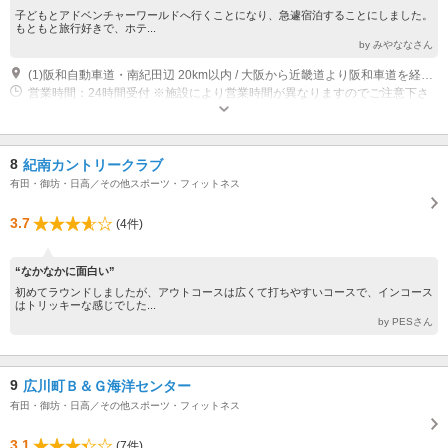
子どもとアドベンチャーワールドへ行くことになり、急遽宿泊することにしました。
もともと旅行好きで、ホテ...
by みやななさん
(1)阪和自動車道・南紀田辺 20km以内 / 大阪から近畿道より阪和車道を経て上富田ICで降りる。 国道42号線を串本・新宮方面に向かう。5分程で国道42号線右に看板を右折してコースへ。
営業時間：24時間受付 ※施設により営業時間が異なりますのでご注意下さ
い 休館日：不定期
8
紀南カントリークラブ
有田・御坊・日高／その他スポーツ・フィットネス
3.7
(4件)
“なかなかに面白い”
初めてラウンドしましたが、アウトコースは広くて打ちやすいコースで、インコース
はトリッキーな感じでした...
by PESさん
9
広川町Ｂ＆Ｇ海洋センター
有田・御坊・日高／その他スポーツ・フィットネス
3.1
(7件)