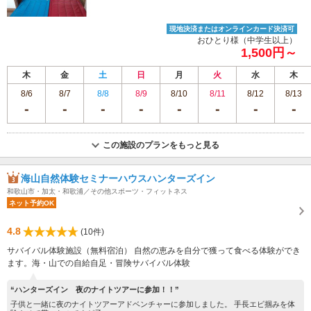
現地決済またはオンラインカード決済可
おひとり様（中学生以上）
1,500円～
木
金
土
日
月
火
水
木
8/6
8/7
8/8
8/9
8/10
8/11
8/12
8/13
この施設のプランをもっと見る
海山自然体験セミナーハウスハンターズイン
和歌山市・加太・和歌浦／その他スポーツ・フィットネス
ネット予約OK
4.8
(10件)
サバイバル体験施設（無料宿泊） 自然の恵みを自分で獲って食べる体験ができ
ます。海・山での自給自足・冒険サバイバル体験
“ハンターズイン 夜のナイトツアーに参加！！”
子供と一緒に夜のナイトツアーアドベンチャーに参加しました。 手長エビ掴みを体