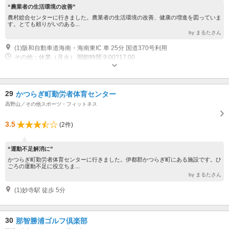
“農業者の生活環境の改善”
農村総合センターに行きました。農業者の生活環境の改善、健康の増進を図っていま
す。とても頼りがいのある...
by まるたさん
(1)阪和自動車道海南・海南東IC 車 25分 国道370号利用
その他：休業（月火） 開館時間 9:00?17:00
29
かつらぎ町勤労者体育センター
高野山／その他スポーツ・フィットネス
3.5
(2件)
“運動不足解消に”
かつらぎ町勤労者体育センターに行きました。伊都郡かつらぎ町にある施設です。ひ
ごろの運動不足に役立ちま...
by まるたさん
(1)妙寺駅 徒歩 5分
30
那智勝浦ゴルフ倶楽部