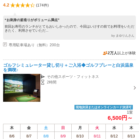
4.2
(174件)
“お刺身の姿造りがボリューム満点”
前回お寿司のランチがとてもおいしかったので、今回はいけすの前でお料理をいただ
きたく、利用させていただ...
by まゆりんさん
専用駐車場あり（無料）200台
2万人
以上が体験
ゴルフシミュレーター貸し切り＋ご入浴◆ゴルフプレーと白浜温泉
を満喫♪
その他スポーツ・フィットネス
2時間
現地決済またはオンラインカード決済可
1室
6,500円～
木
金
土
日
月
火
水
木
8/6
8/7
8/8
8/9
8/10
8/11
8/12
8/13