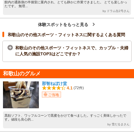
館内の通路側の半個室に案内され、とても静かに作業できました。 とても楽しかっ
たです。 無理...
by ドラム缶2号さん
体験スポットをもっと見る
和歌山のその他スポーツ・フィットネスに関するよくある質問
和歌山のその他スポーツ・フィットネスで、カップル・夫婦
に人気の施設TOP3はどこですか？
和歌山のグルメ
那智ねぼけ堂
4.1
(72件)
ご当地
黒飴ソフト、ワッフルコーンで黒蜜をかけて食べました。すっごく美味しかったで
す。値段も良心的...
by 雪だるまさん