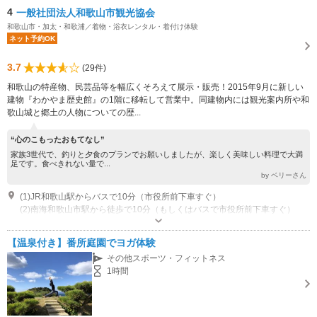
4
一般社団法人和歌山市観光協会
和歌山市・加太・和歌浦／着物・浴衣レンタル・着付け体験
ネット予約OK
3.7
(29件)
和歌山の特産物、民芸品等を幅広くそろえて展示・販売！2015年9月に新しい
建物『わかやま歴史館』の1階に移転して営業中。同建物内には観光案内所や和
歌山城と郷土の人物についての歴...
“心のこもったおもてなし”
家族3世代で、釣りと夕食のプランでお願いしましたが、楽しく美味しい料理で大満
足です。食べきれない量で...
by ベリーさん
(1)JR和歌山駅からバスで10分（市役所前下車すぐ）
(2)南海和歌山市駅から徒歩で10分（もしくはバスで市役所前下車すぐ）
営業時間：9:00～17:00 年中無休(年末年始は休業)
【温泉付き】番所庭園でヨガ体験
その他スポーツ・フィットネス
1時間