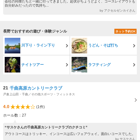
会社の同僚たちと一緒に行ってきました。起伏がちょうどよく、コースレイアウトも
自分好みだったので気持ち...
by アクセルゼンカイさん
長野でおすすめの遊び・体験ジャンル
ネット予約OK
川下り・ライン下り
うどん・そば打ち
ナイトツアー
ラフティング
21
千曲高原カントリークラブ
戸倉上山田・千曲／その他スポーツ・フィットネス
4.0
(1件)
ホール数：27
“サスケさんの千曲高原カントリークラブのクチコミ”
アウトコースはトリッキー、インコースは広いフェアウェイ。面白いコースでした。
by サスケさん