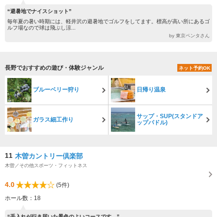
“避暑地でナイスショット”
毎年夏の暑い時期には、軽井沢の避暑地でゴルフをしてます。標高が高い所にあるゴ
ルフ場なので球は飛ぶし涼...
by 東京ペンタさん
長野でおすすめの遊び・体験ジャンル
ネット予約OK
ブルーベリー狩り
日帰り温泉
サップ・SUP(スタンドア
ガラス細工作り
ップパドル)
11
木曽カントリー倶楽部
木曽／その他スポーツ・フィットネス
4.0
(5件)
ホール数：18
“手入れが行き届いた景色のよいコースです。”