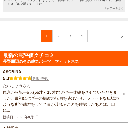
らしきゴルフ場です。また...
by アーキさん
1
2
3
4
＞
最新の高評価クチコミ
長野周辺のその他スポーツ・フィットネス
ASOBINA
5.0
男性／50代
たいしょうさん
東京から親子5人(55才～18才)でバギー体験をさせていただきま
した。最初にバギーの操縦の説明を受けたり、フラットな広場の
ような所で練習をして全員が乗れることを確認したあとは、山
に...
投稿日：2026年8月5日