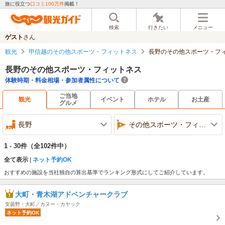
旅に役立つ
口コミ100万件
掲載！
検索
行きたい
メニュー
ゲスト
さん
観光
甲信越のその他スポーツ・フィットネス
長野のその他スポーツ・フ
長野のその他スポーツ・フィットネス
体験時期・料金相場・参加者属性について
ご当地
観光
イベント
ホテル
お土産
グルメ
長野
その他スポーツ・フィットネス
1 - 30件
（全102件中）
全て表示
ネット予約OK
おすすめの施設を当社独自の算出基準でランキング形式にしてご紹介しています。
大町・青木湖アドベンチャークラブ
安曇野・大町／カヌー・カヤック
ネット予約OK