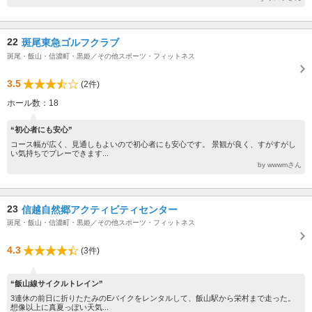
22
斑尾東急ゴルフクラブ
斑尾・飯山・信濃町・黒姫／その他スポーツ・フィットネス
3.5
(2件)
ホール数：18
“初心者にも安心”
コース幅が広く、見通しもよいので初心者にも安心です。 景観が良く、すがすがし
い気持ちでプレーできます...
by wwwmさん
23
信越自然郷アクティビティセンター
斑尾・飯山・信濃町・黒姫／その他スポーツ・フィットネス
4.3
(3件)
“飯山線サイクルトレイン”
3連休の前日に折りたたみのEバイクをレンタルして、飯山駅から栄村まで走った。
想像以上に真夏っぽい天気...