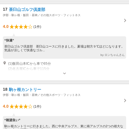
17
茶臼山ゴルフ倶楽部
伊那・駒ヶ根・飯田・昼神／その他スポーツ・フィットネス
4.0
(1件)
“快適”
茶臼山ゴルフ倶楽部 茶臼山コースに行きました。夏場は朝方９℃ほどになります。
気温が涼しくて快適なゴル...
by ロンちゃんさん
(1)飯田山本ICから車で65分
(2)名古屋ICから車で115分
18
駒ヶ根カントリー
伊那・駒ヶ根・飯田・昼神／その他スポーツ・フィットネス
4.0
(1件)
“眺望良い”
駒ヶ根カントリーに行きました。西に中央アルプス、東に南アルプスの2つの雄大な