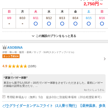
2,750円～
日
月
火
水
木
金
土
日
8/9
8/10
8/11
8/12
8/13
8/14
8/15
8/16
この施設のプランをもっと見る
ASOBINA
伊那・駒ヶ根・飯田・昼神／サップ・SUP(スタンドアップパドル)
ネット予約OK
4.9
(10件)
“家族でバギー体験”
東京から親子5人(55才～18才)でバギー体験をさせていただきました。最初にバギー
の操縦の説明を受けたり、...
by たいしょうさん
専用駐車場あり（無料）5台 徒歩3分に別途駐車場有（20台程度駐車可）
パラグライダータンデムフライト（2人乗り飛行）【昼神温泉、奈良