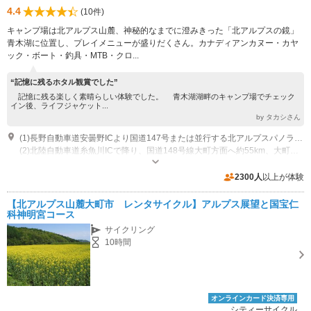
4.4
(10件)
キャンプ場は北アルプス山麓、神秘的なまでに澄みきった「北アルプスの鏡」
青木湖に位置し、プレイメニューが盛りだくさん。カナディアンカヌー・カヤ
ック・ボート・釣具・MTB・クロ...
“記憶に残るホタル観賞でした”
記憶に残る楽しく素晴らしい体験でした。 青木湖湖畔のキャンプ場でチェック
イン後、ライフジャケット...
by タカシさん
(1)長野自動車道安曇野ICより国道147号または並行する北アルプスパノラマロードで大町へ。大町から国道148号を約11km進み、青木湖案内標識で左分岐後400m先の交差点左折、青木湖西岸沿い約1.4km。道路湖側にキャンプ場センターハウス。
(2)北陸自動車道糸魚川ICで降り、国道148号線大町方面へ約55km、大町市佐野坂交差点右折、湖東岸沿い約3.1kmで交差点。交差点右折、湖西岸沿い約1.4kmで湖側にキャンプ場センターハウスが見えてくる。
営業時間：9：00～18：00 定休日：不定休（７～10月中旬無休）
2300人
以上が体験
【北アルプス山麓大町市 レンタサイクル】アルプス展望と国宝仁
科神明宮コース
サイクリング
10時間
オンラインカード決済専用
シティーサイクル