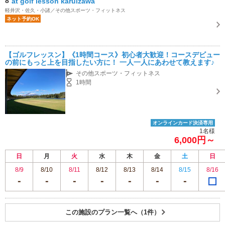
8
at golf lesson karuizawa
軽井沢・佐久・小諸／その他スポーツ・フィットネス
ネット予約OK
【ゴルフレッスン】《1時間コース》初心者大歓迎！コースデビュー
の前にもっと上を目指したい方に！ 一人一人にあわせて教えます♪
その他スポーツ・フィットネス
1時間
オンラインカード決済専用
1名様
6,000円～
日
月
火
水
木
金
土
日
8/9
8/10
8/11
8/12
8/13
8/14
8/15
8/16
この施設のプラン一覧へ（1件）