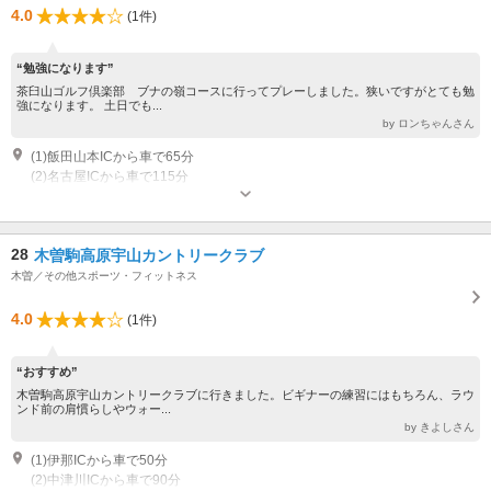
4.0
(1件)
“勉強になります”
茶臼山ゴルフ倶楽部 ブナの嶺コースに行ってプレーしました。狭いですがとても勉
強になります。 土日でも...
by ロンちゃんさん
(1)飯田山本ICから車で65分
(2)名古屋ICから車で115分
28
木曽駒高原宇山カントリークラブ
木曽／その他スポーツ・フィットネス
4.0
(1件)
“おすすめ”
木曽駒高原宇山カントリークラブに行きました。ビギナーの練習にはもちろん、ラウ
ンド前の肩慣らしやウォー...
by きよしさん
(1)伊那ICから車で50分
(2)中津川ICから車で90分