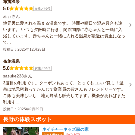
布施温泉
5.0
女性／40代
みぃさん
地元民に愛される温まる温泉です。 時間や曜日で混み具合も違
います。 いつも夕飯時に行き、閉館間際に赤ちゃんと一緒に入
浴しています。赤ちゃんと一緒に入れる温泉が最近は貴重になっ
て...
投稿日：2025年12月28日
布施温泉
5.0
女性／50代
sasuke238さん
3度目の利用です。クーポンもあって、とってもコスパ良し！温
泉は地元密着ってかんじで従業員の皆さんもフレンドリーです。
ご飯も美味しいし、地元野菜も販売してます。機会があればまた
利用す...
投稿日：2025年9月29日
長野の体験スポット
ネイチャーキッズ森の家
ポイント2％
ネット予約OK