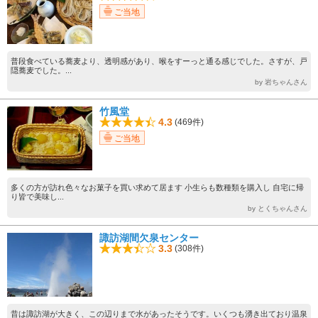
ご当地
普段食べている蕎麦より、透明感があり、喉をすーっと通る感じでした。さすが、戸
隠蕎麦でした。...
by 岩ちゃんさん
竹風堂
4.3
(469件)
ご当地
多くの方が訪れ色々なお菓子を買い求めて居ます 小生らも数種類を購入し 自宅に帰
り皆で美味し...
by とくちゃんさん
諏訪湖間欠泉センター
3.3
(308件)
昔は諏訪湖が大きく、この辺りまで水があったそうです。いくつも湧き出ており温泉