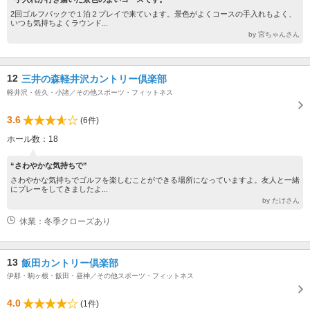
2回ゴルフパックで１泊２プレイで来ています。景色がよくコースの手入れもよく、
いつも気持ちよくラウンド...
by 宮ちゃんさん
12
三井の森軽井沢カントリー倶楽部
軽井沢・佐久・小諸／その他スポーツ・フィットネス
3.6
(6件)
ホール数：18
“さわやかな気持ちで”
さわやかな気持ちでゴルフを楽しむことができる場所になっていますよ。友人と一緒
にプレーをしてきましたよ...
by たけさん
休業：冬季クローズあり
13
飯田カントリー倶楽部
伊那・駒ヶ根・飯田・昼神／その他スポーツ・フィットネス
4.0
(1件)