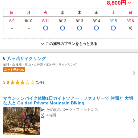
8,800円～
日
月
火
水
木
金
土
日
8/9
8/10
8/11
8/12
8/13
8/14
8/15
8/16
この施設のプランをもっと見る
6
八ヶ岳サイクリング
蓼科・白樺湖・車山・女神湖・姫木平／サイクリング
ネット予約OK
3.0
(1件)
マウンテンバイク体験1日ガイドツアー！ファミリーで 仲間と 大切
な人と Guided Private Mountain Biking
その他スポーツ・フィットネス
4時間