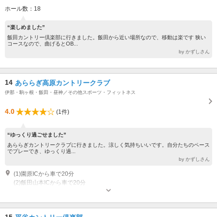
ホール数：18
“楽しめました”
飯田カントリー倶楽部に行きました。飯田から近い場所なので、移動は楽です 狭い
コースなので、曲げるとOB...
by かずしさん
14
あららぎ高原カントリークラブ
伊那・駒ヶ根・飯田・昼神／その他スポーツ・フィットネス
4.0
(1件)
“ゆっくり過ごせました”
あららぎカントリークラブに行きました。涼しく気持ちいいです。自分たちのペース
でプレーでき、ゆっくり過...
by かずしさん
(1)園原ICから車で20分
(2)飯田山本ICから車で20分