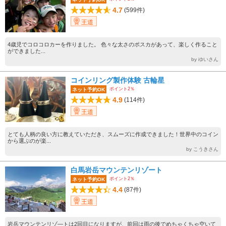
4.7
(599件)
王道
4歳児でコロコロカーを作りました。 色々な太さのポスカがあって、楽しく作ること
ができました...
by ゆいさん
コインリング製作体験 古輪星
ポイント2％
ネット予約OK
4.9
(114件)
王道
とても人柄の良い方に教えていただき、スムーズに作成できました！世界中のコイン
から選ぶのが楽...
by こうきさん
白馬岩岳マウンテンリゾート
ポイント2％
ネット予約OK
4.4
(87件)
王道
岩岳マウンテンリゾ―トは2回目になりますが、前回は雨の後でめちゃくちゃ空いて