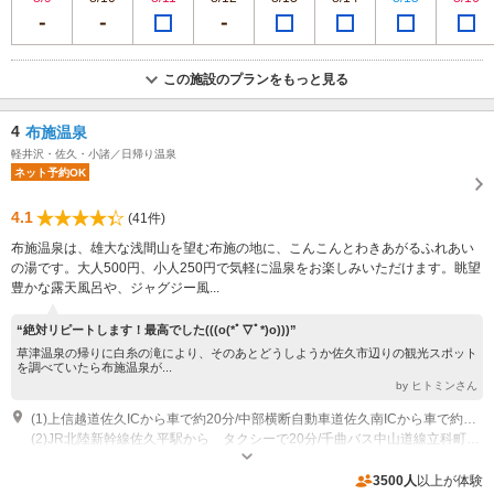
この施設のプランをもっと見る
4
布施温泉
軽井沢・佐久・小諸／日帰り温泉
ネット予約OK
4.1
(41件)
布施温泉は、雄大な浅間山を望む布施の地に、こんこんとわきあがるふれあい
の湯です。大人500円、小人250円で気軽に温泉をお楽しみいただけます。眺望
豊かな露天風呂や、ジャグジー風...
“絶対リピートします！最高でした(((o(*ﾟ▽ﾟ*)o)))”
草津温泉の帰りに白糸の滝により、そのあとどうしようか佐久市辺りの観光スポット
を調べていたら布施温泉が...
by ヒトミンさん
(1)上信越道佐久ICから車で約20分/中部横断自動車道佐久南ICから車で約10分
(2)JR北陸新幹線佐久平駅から タクシーで20分/千曲バス中山道線立科町役場行き20分「百沢バス停」下車徒歩20分
営業：11:00～21:00 （最終受付20:30） 食堂は11:00～20:30(L.O.) 休業：
水曜日、第2・第4金曜日、その他メンテナンス休業あり
3500人
以上が体験