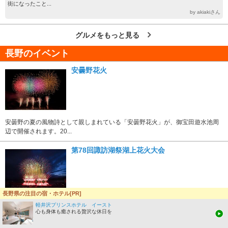
街になったこと...
by akiakiさん
グルメをもっと見る
長野のイベント
安曇野花火
安曇野の夏の風物詩として親しまれている「安曇野花火」が、御宝田遊水池周
辺で開催されます。20...
第78回諏訪湖祭湖上花火大会
長野県の注目の宿・ホテル[PR]
信州を代表する花火大会の一つ「諏訪湖祭湖上花火大会」が、湖畔公園前の諏
軽井沢プリンスホテル イースト
訪湖上を舞台に開催さ...
心も身体も癒される贅沢な休日を