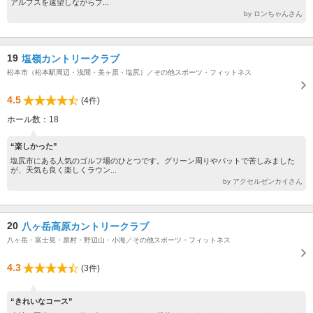
アルプスを遠望しながらプ...
by ロンちゃんさん
19
塩嶺カントリークラブ
松本市（松本駅周辺・浅間・美ヶ原・塩尻）／その他スポーツ・フィットネス
4.5
(4件)
ホール数：18
“楽しかった”
塩尻市にある人気のゴルフ場のひとつです。グリーン周りやパットで苦しみました
が、天気も良く楽しくラウン...
by アクセルゼンカイさん
20
八ヶ岳高原カントリークラブ
八ヶ岳・富士見・原村・野辺山・小海／その他スポーツ・フィットネス
4.3
(3件)
“きれいなコース”