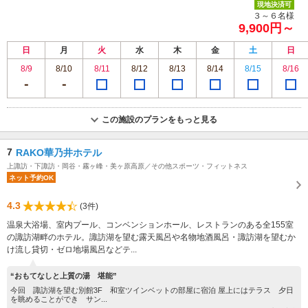
現地決済可
３～６名様
9,900円～
日
月
火
水
木
金
土
日
8/9
8/10
8/11
8/12
8/13
8/14
8/15
8/16
この施設のプランをもっと見る
7
RAKO華乃井ホテル
上諏訪・下諏訪・岡谷・霧ヶ峰・美ヶ原高原／その他スポーツ・フィットネス
ネット予約OK
4.3
(3件)
温泉大浴場、室内プール、コンベンションホール、レストランのある全155室
の諏訪湖畔のホテル。諏訪湖を望む露天風呂や名物地酒風呂・諏訪湖を望むか
け流し貸切・ゼロ地場風呂などテ...
“おもてなしと上質の湯 堪能”
今回 諏訪湖を望む別館3F 和室ツインベットの部屋に宿泊 屋上にはテラス 夕日
を眺めることができ サン...