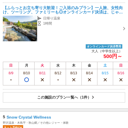
【ふらっとお立ち寄り大歓迎！ご入浴のみプラン】一人旅、女性向
け、ツーリング、ファミリーも◎オンラインカード決済は、じゃら
ん限定
日帰り温泉
1時間
オンラインカード決済専用
大人（中学生以上）
500円～
日
月
火
水
木
金
土
日
8/9
8/10
8/11
8/12
8/13
8/14
8/15
8/16
この施設のプラン一覧へ（1件）
5
Snow Crystal Wellness
野沢温泉・木島平・秋山郷／その他レジャー・体験
ネット予約OK