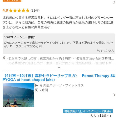
4.8
(21件)
北信州に位置する野沢温泉村。冬にはパウダー雪に恵まれる村のグリーンシー
ズンは、さらに魅力的。自然の恩恵に感謝の気持ちが温泉の湯けむりの様に沸
き上がる村人と自然の共同生活が...
“GWスノーシュー体験”
GWにスノーシューで森林セラピーを体験しました。下界は初夏のような陽気でした
が、ロープウェイで登ると別...
by ジュンさん
(1)お車でお越しの方：東京方面から約３時間 ・ 名古屋方面から約３時間５０分 ・ 大阪方面から約５時間５０分 ・ 金沢方面から車で約３時間１０分 ほど。最寄りのICは、豊田飯山I.C→国道(25分)→野沢温泉村入り口に”お宿おばたけ”があります。青がマークのゼネラルガソリンスタンドの向いです。
(2)公共機関でお越しの方：東京・金沢方面から(北陸新幹線)→飯山駅下車→直通バス(野沢温泉ライナー15～20分乗車)→野沢温泉村「前坂」バス停下車より徒歩１分
営業時間：6:00～20:00
専用駐車場あり（無料）10台
【4月末～10月末】森林セラピーサップヨガ♪ Forest Therapy SU
PYOGA at heart shaped lake♪
その他スポーツ・フィットネス
2時間
現地決済またはオンラインカード決済可
大人（11歳～）