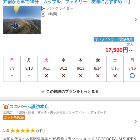
井宿から車で40分 カップル、ファミリー、友達におすすめ！!】
パラグライダー
1時間
オンラインカード決済専用
大人
17,500円～
日
月
火
水
木
金
土
日
8/9
8/10
8/11
8/12
8/13
8/14
8/15
8/16
この施設のプランをもっと見る
ココパーム諏訪本店
上諏訪・下諏訪・岡谷・霧ヶ峰・美ヶ原高原／サーフィン・ボディボード
ネット予約OK
5.0
(3件)
全国を代表する長野県諏訪市3S横乗り系プロショップ『COCOCPALM SURF＆