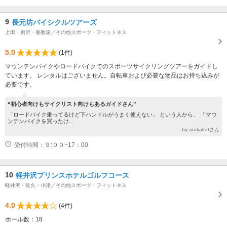
9
長元坊バイシクルツアーズ
上田・別所・鹿教湯／その他スポーツ・フィットネス
5.0
(1件)
マウンテンバイクやロードバイクでのスポーツサイクリングツアーをガイドし
ています。 レンタルはございません。自転車および必要な物品はお持ち込みが
必要です。
“初心者向けもサイクリスト向けもあるガイドさん”
「ロードバイク乗ってるけど下ハンドルがうまく使えない」 という人から、 「マウ
ンテンバイクを買ったけ...
by arukakatさん
受付時間：９:００~17：00
10
軽井沢プリンスホテルゴルフコース
軽井沢・佐久・小諸／その他スポーツ・フィットネス
4.0
(4件)
ホール数：18