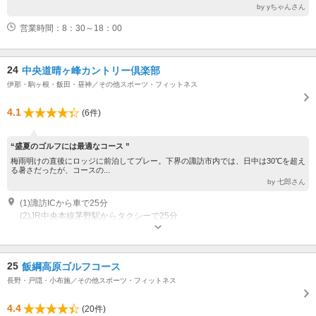
by yちゃんさん
営業時間：8：30～18：00
24
中央道晴ヶ峰カントリー倶楽部
伊那・駒ヶ根・飯田・昼神／その他スポーツ・フィットネス
4.1
(6件)
“盛夏のゴルフには最適なコース ”
梅雨明けの直後にロッジに前泊してプレー。下界の諏訪市内では、日中は30℃を超え
る暑さだったが、コースの...
by 七郎さん
(1)諏訪ICから車で25分
(2)JR中央本線茅野駅からタクシーで25分
25
飯綱高原ゴルフコース
長野・戸隠・小布施／その他スポーツ・フィットネス
4.4
(20件)