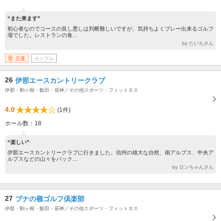
“また来ます”
初心者なのでコースの良し悪しは判断難しいですが、気持ちよくプレー出来るゴルフ
場でした。レストランの食...
by たいちさん
王道
カップル
26
伊那エースカントリークラブ
伊那・駒ヶ根・飯田・昼神／その他スポーツ・フィットネス
4.0
(1件)
ホール数：18
“楽しい”
伊那エースカントリークラブに行きました。信州の雄大な自然、南アルプス、中央ア
ルプスなどの山々をバック...
by ロンちゃんさん
27
ブナの嶺ゴルフ倶楽部
伊那・駒ヶ根・飯田・昼神／その他スポーツ・フィットネス