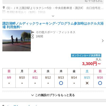
by てつきちさん
(1)・ＪＲ上諏訪駅よりタクシー5分 ・中央自動車道・諏訪IC 出口信号左折直進5km・上川大橋右折後0.6km右手
専用駐車場あり（無料）150台
諏訪湖畔ノルディックウォーキング~プログラム参加時はホテル大浴
場 利用無料~
その他スポーツ・フィットネス
1時間
オンラインカード決済専用
大人
3,300円～
日
月
火
水
木
金
土
日
8/9
8/10
8/11
8/12
8/13
8/14
8/15
8/16
この施設のプランをもっと見る