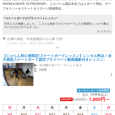
SNOW＆SKATE 3S PROSHOP』 ココパーム諏訪本店ではスポーツ用品、サー
フ＆スノー＆スケート＆ドローン関連商品...
“スケートボードのプライベートレッスン”
子供２人が体験しました。 二人とも初めてのスケボーでしたが基礎をしっかり教え
ていただけたのでよかった...
by はるさん
(1)車の場合：中央道諏訪I.Cから車で3分
(2)電車の場合：最寄の駅は茅野駅
オープン：ココパーム諏訪本店 長野県諏訪市沖田町3-68ココモールB号
OPEN:13:00~21:00 定休日:毎週水曜日＋毎月第3火曜日
【じゃらん初心者限定!スケートボードレッスン】レンタル料込！全
天候型スケートボード貸切プライベート動画撮影付きレッスン♪
その他スポーツ・フィットネス
2時間
オンラインカード決済専用
大人（中学生以上）
7,800円～
9,800円～
20%OFF
日
月
火
水
木
金
土
日
8/9
8/10
8/11
8/12
8/13
8/14
8/15
8/16