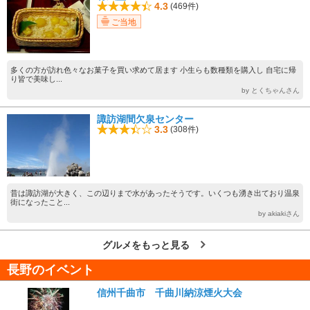
4.3
(469件)
ご当地
多くの方が訪れ色々なお菓子を買い求めて居ます 小生らも数種類を購入し 自宅に帰
り皆で美味し...
by とくちゃんさん
諏訪湖間欠泉センター
3.3
(308件)
昔は諏訪湖が大きく、この辺りまで水があったそうです。いくつも湧き出ており温泉
街になったこと...
by akiakiさん
グルメをもっと見る
長野のイベント
信州千曲市 千曲川納涼煙火大会