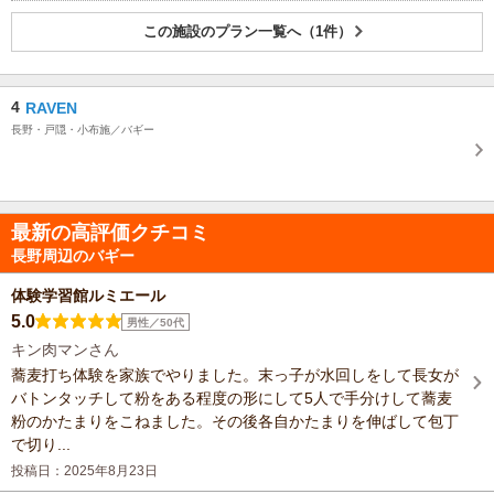
この施設のプラン一覧へ（1件）
4
RAVEN
長野・戸隠・小布施／バギー
最新の高評価クチコミ
長野周辺のバギー
体験学習館ルミエール
5.0
男性／50代
キン肉マンさん
蕎麦打ち体験を家族でやりました。末っ子が水回しをして長女が
バトンタッチして粉をある程度の形にして5人で手分けして蕎麦
粉のかたまりをこねました。その後各自かたまりを伸ばして包丁
で切り...
投稿日：2025年8月23日