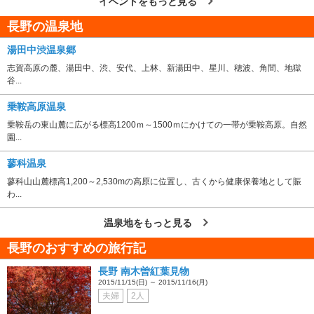
イベントをもっと見る
長野の温泉地
湯田中渋温泉郷
志賀高原の麓、湯田中、渋、安代、上林、新湯田中、星川、穂波、角間、地獄
谷...
乗鞍高原温泉
乗鞍岳の東山麓に広がる標高1200ｍ～1500ｍにかけての一帯が乗鞍高原。自然
園...
蓼科温泉
蓼科山山麓標高1,200～2,530mの高原に位置し、古くから健康保養地として賑
わ...
温泉地をもっと見る
長野のおすすめの旅行記
長野 南木曽紅葉見物
2015/11/15(日) ～ 2015/11/16(月)
夫婦
2人