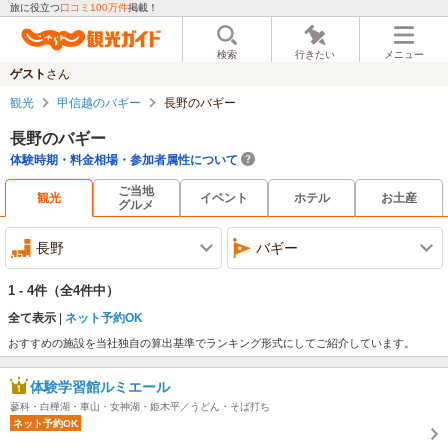
旅に役立つ
口コミ100万件
掲載！
検索
行きたい
メニュー
ゲスト
さん
観光
甲信越のバギー
長野のバギー
長野のバギー
体験時期・料金相場・参加者属性について
ご当地
観光
イベント
ホテル
お土産
グルメ
長野
バギー
1 - 4件
（全4件中）
全て表示
ネット予約OK
おすすめの施設を当社独自の算出基準でランキング形式にしてご紹介しています。
体験学習館ルミエール
蓼科・白樺湖・車山・女神湖・姫木平／うどん・そば打ち
ネット予約OK