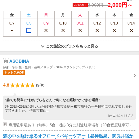
2,000円～
3,000円～
33%OFF
金
土
日
月
火
水
木
金
8/7
8/8
8/9
8/10
8/11
8/12
8/13
8/14
この施設のプランをもっと見る
ASOBINA
伊那・駒ヶ根・飯田・昼神／サップ・SUP(スタンドアップパドル)
ネット予約OK
4.8
(9件)
“誰でも簡単に"おおぞらをとんで鳥になる経験"ができる場所”
8月23日~25日に楽しんだ長野県伊那市＆駒ヶ根市旅行の一番最初に訪れて楽しませ
て頂きました。 伊那市横山...
by ニホンバトさん
専用駐車場あり（無料）5台 徒歩3分に別途駐車場有（20台程度駐車可）
森の中を駆け巡るオフロードバギーツアー【昼神温泉、奈良井宿か