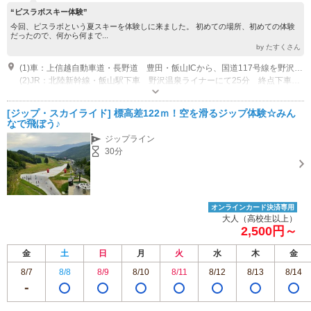
“ピスラボスキー体験”
今回、ピスラボという夏スキーを体験しに来ました。 初めての場所、初めての体験
だったので、何から何まで...
by たすくさん
(1)車：上信越自動車道・長野道 豊田・飯山ICから、国道117号線を野沢温泉方面に約25分
(2)JR：北陸新幹線・飯山駅下車 野沢温泉ライナーにて25分 終点下車 温泉街より徒歩10分 遊ロードにて7分
営業：【夏期】6月～11月 【冬期】12月～5月 営業時間：【夏期】 ◆ジッ
プスカイライド 9：00～16：30（最終ライドは16：00）※強雨、強風、
[ジップ・スカイライド] 標高差122ｍ！空を滑るジップ体験☆みん
落雷の恐れがある場合は運行中止の場合あり ◆サマーゲレンデ 9：00
専用駐車場あり（無料）70台
なで飛ぼう♪
～16：00 定休日：火・水・木曜日 祝日は営業 ◆ナスキーパーク
ジップライン
9：00～16：30 【冬期】 ◆ジップスカイライド 9：30～16：00
30分
オンラインカード決済専用
大人（高校生以上）
2,500円～
金
土
日
月
火
水
木
金
8/7
8/8
8/9
8/10
8/11
8/12
8/13
8/14