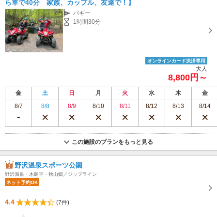
ら車で40分 家族、カップル、友達で！】
バギー
1時間30分
オンラインカード決済専用
大人
8,800円～
金
土
日
月
火
水
木
金
8/7
8/8
8/9
8/10
8/11
8/12
8/13
8/14
この施設のプランをもっと見る
野沢温泉スポーツ公園
野沢温泉・木島平・秋山郷／ジップライン
ネット予約OK
4.4
(7件)