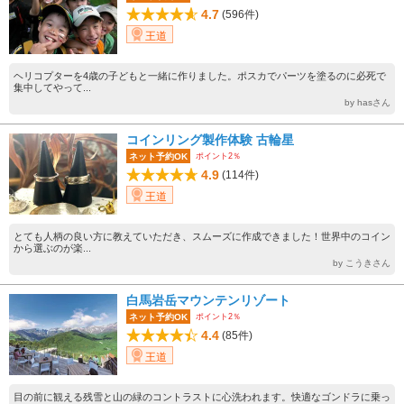
4.7
(596件)
王道
ヘリコプターを4歳の子どもと一緒に作りました。ポスカでパーツを塗るのに必死で
集中してやって...
by hasさん
コインリング製作体験 古輪星
ポイント2％
ネット予約OK
4.9
(114件)
王道
とても人柄の良い方に教えていただき、スムーズに作成できました！世界中のコイン
から選ぶのが楽...
by こうきさん
白馬岩岳マウンテンリゾート
ポイント2％
ネット予約OK
4.4
(85件)
王道
目の前に観える残雪と山の緑のコントラストに心洗われます。快適なゴンドラに乗っ