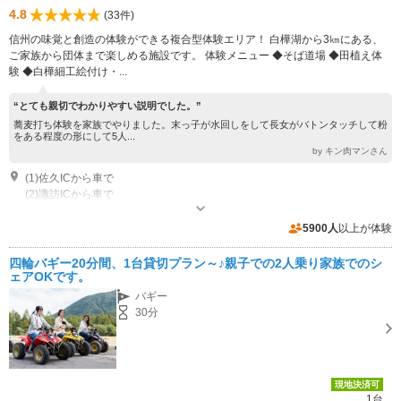
4.8
(33件)
信州の味覚と創造の体験ができる複合型体験エリア！ 白樺湖から3㎞にある、
ご家族から団体まで楽しめる施設です。 体験メニュー ◆そば道場 ◆田植え体
験 ◆白樺細工絵付け・...
“とても親切でわかりやすい説明でした。”
蕎麦打ち体験を家族でやりました。末っ子が水回しをして長女がバトンタッチして粉
をある程度の形にして5人...
by キン肉マンさん
(1)佐久ICから車で
(2)諏訪ICから車で
営業：4月下旬～10月下旬 9:00～16:00
専用駐車場あり（無料）240台 駐車場:普通車200台 大型車40台
5900人
以上が体験
四輪バギー20分間、1台貸切プラン～♪親子での2人乗り家族でのシ
ェアOKです。
バギー
30分
現地決済可
1台