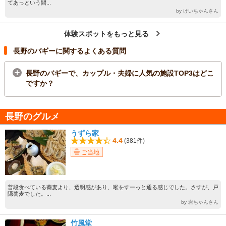
てあっという間...
by けいちゃんさん
体験スポットをもっと見る
長野のバギーに関するよくある質問
長野のバギーで、カップル・夫婦に人気の施設TOP3はどこ
ですか？
長野のグルメ
うずら家
4.4
(381件)
ご当地
普段食べている蕎麦より、透明感があり、喉をすーっと通る感じでした。さすが、戸
隠蕎麦でした。...
by 岩ちゃんさん
竹風堂