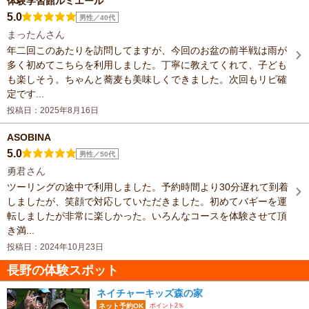
体験学習館ルミエール
5.0
男性／40代
まったんさん
年二回このあたりを訪問してますが、今回のお盆の前半戦は雨が
多く初めてこちらを利用しました。丁寧に教えてくれて、子ども
も楽しそう。ちゃんと蕎麦も美味しくできました。次回もリピ確
定です...
投稿日：2025年8月16日
ASOBINA
5.0
男性／50代
勇君さん
ツーリングの途中で利用しました。予約時間より30分遅れて到着
しましたが、笑顔で対応していただきました。初めてバギーを運
転しましたが非常に楽しかった。いろんなコースを体験させて頂
き満...
投稿日：2024年10月23日
長野の体験スポット
ネイチャーキッズ森の家
ポイント2％
ネット予約OK