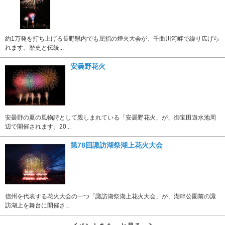
約1万発を打ち上げる長野県内でも屈指の煙火大会が、千曲川河畔で繰り広げら
れます。歴史と伝統...
安曇野花火
安曇野の夏の風物詩として親しまれている「安曇野花火」が、御宝田遊水池周
辺で開催されます。20...
第78回諏訪湖祭湖上花火大会
信州を代表する花火大会の一つ「諏訪湖祭湖上花火大会」が、湖畔公園前の諏
訪湖上を舞台に開催さ...