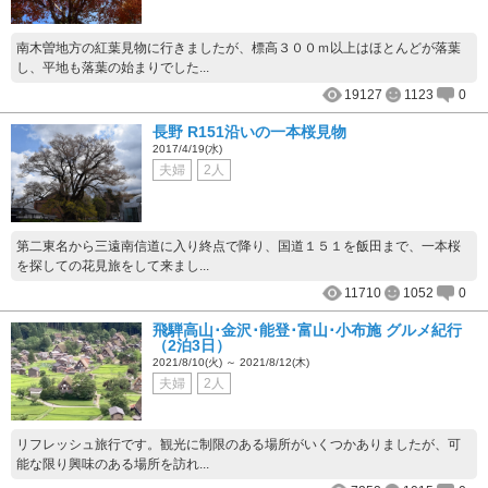
南木曽地方の紅葉見物に行きましたが、標高３００ｍ以上はほとんどが落葉
し、平地も落葉の始まりでした...
19127
1123
0
長野 R151沿いの一本桜見物
2017/4/19(水)
夫婦
2人
第二東名から三遠南信道に入り終点で降り、国道１５１を飯田まで、一本桜
を探しての花見旅をして来まし...
11710
1052
0
飛騨高山･金沢･能登･富山･小布施 グルメ紀行
（2泊3日）
2021/8/10(火) ～ 2021/8/12(木)
夫婦
2人
リフレッシュ旅行です。観光に制限のある場所がいくつかありましたが、可
能な限り興味のある場所を訪れ...