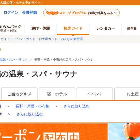
最大級の宿・ホテル予約サイト～
ログイン
会員登録
お得な特典をみる
ゃらんパック
遊び・体験
観光ガイド
レンタカー
航空券
（交通＋宿泊）
メガイド
イベントガイド
お土産ガイド
みんなの旅行記
温泉・スパ・サウナ
＞
長野・戸隠・小布施の温泉・スパ・サウナ
施の温泉・スパ・サウナ
ご当地グルメ
宿・ホテル
イベント
お土産
野
＞
長野・戸隠・小布施
＞
さらに絞り込む
ナ
＞
さらに絞り込む