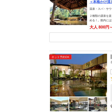
＜本格かけ流
温泉・スパ・サウ
２種類の源泉を楽
める！。館内には
大人
800円
ネット予約OK