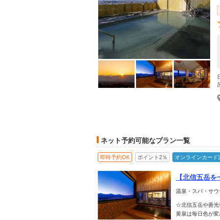
ネット予約可能なプラン一覧
即時予約OK
ポイント2％
オンラインカード
【北信五岳を
休んでいきま
温泉・スパ・サウ
☆北信五岳や善光
黄泉は毎日色が変