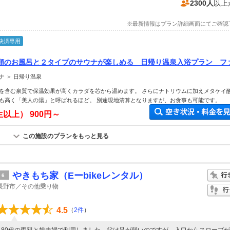
2300人
以上
※最新情報はプラン詳細画面にてご確認
決済専用
類のお風呂と２タイプのサウナが楽しめる 日帰り温泉入浴プラン フ
め♪
ナ ＞ 日帰り温泉
を含む泉質で保温効果が高くカラダを芯から温めます。 さらにナトリウムに加えメタケイ
も高く「美人の湯」と呼ばれるほど。 別途現地清算となりますが、お食事も可能です。
生以上）
900円～
この施設のプランをもっと見る
やきもち家（Eーbikeレンタル）
6
長野市／その他乗り物
4.5
（
2件
）