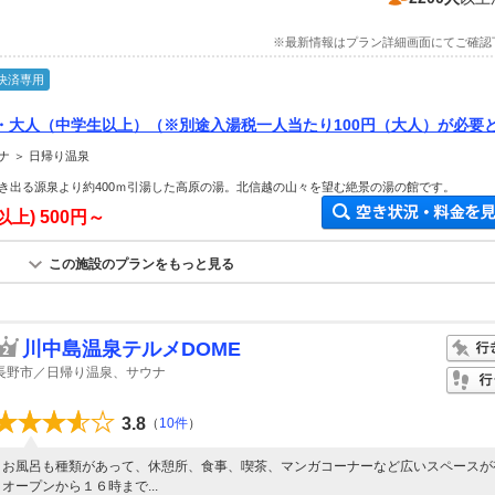
※最新情報はプラン詳細画面にてご確認
決済専用
・大人（中学生以上）（※別途入湯税一人当たり100円（大人）が必要
ナ ＞ 日帰り温泉
き出る源泉より約400ｍ引湯した高原の湯。北信越の山々を望む絶景の湯の館です。
以上)
500円～
この施設のプランをもっと見る
川中島温泉テルメDOME
長野市／日帰り温泉、サウナ
3.8
（
10件
）
お風呂も種類があって、休憩所、食事、喫茶、マンガコーナーなど広いスペースが
オープンから１６時まで...