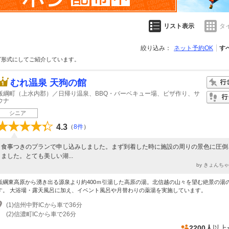
リスト表示
タ
絞り込み：
ネット予約OK
す
グ形式にしてご紹介しています。
むれ温泉 天狗の館
飯綱町（上水内郡）／日帰り温泉、BBQ・バーベキュー場、ピザ作り、サ
ウナ
シニア
4.3
（
8件
）
食事つきのプランで申し込みしました。まず到着した時に施設の周りの景色に圧倒
ました。とても美しい湖...
by きょんち
飯綱東高原から湧き出る源泉より約400ｍ引湯した高原の湯。北信越の山々を望む絶景の湯
す。 大浴場・露天風呂に加え、イベント風呂や月替わりの薬湯を実施しています。
(1)信州中野ICから車で36分
(2)信濃町ICから車で26分
2200人
以上