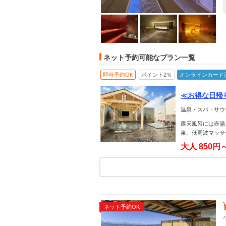
ネット予約可能なプラン一覧
即時予約OK
ポイント2％
オンラインカード
≪お得な日帰
た数種類のお
温泉・スパ・サウ
露天風呂には壺湯
泉、低周波マッサ
大人
850円
ネット予約OK