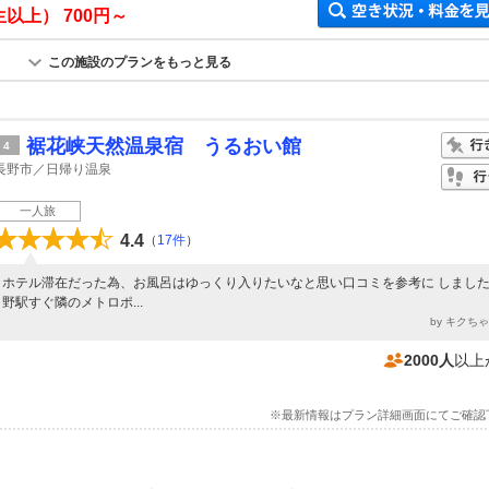
生以上）
700円～
この施設のプランをもっと見る
裾花峡天然温泉宿 うるおい館
4
長野市／日帰り温泉
一人旅
4.4
（
17件
）
ホテル滞在だった為、お風呂はゆっくり入りたいなと思い口コミを参考に しまし
野駅すぐ隣のメトロポ...
by キクち
2000人
以上
※最新情報はプラン詳細画面にてご確認