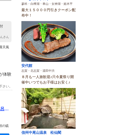
蓼科・白樺湖・車山・女神湖・姫木平
最大１５０００円引きクーポン配
布中！
付
ゃんさん
露天風
安代館
志賀・北志賀・湯田中渋
が体験
８月も一人旅歓迎♪只今夏祭り開
催中いつでもお子様はお安く♪
下さい。
風呂で
館の硫
信州中尾山温泉 松仙閣