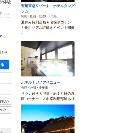
が体験
斑尾東急リゾート ホテルタング
ラム
下さい。
斑尾・飯山・信濃町・黒姫
夏休み特別企画★名探偵コナン
と挑むリアル謎解きイベント開催
♪
ァミ
酸も含
空き状況・料金を見る
ホテルナガノアベニュー
長野・戸隠・小布施
サウナ付き大浴場、約１万冊の漫
画コーナー、３名様利用部屋あり