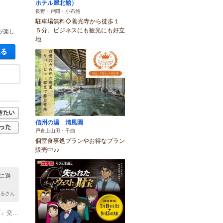
ホテル犀北館）
長野・戸隠・小布施
駐車場無料◇善光寺から徒歩１
５分。ビジネスにも観光にも好立
が楽し
地
空き状況・料金を見る
信州の湯 清風園
戸倉上山田・千曲
個室食事処プランやお得なプラン
販売中♪♪
に過
まるさん
(1)上信越自動車道「須坂長野東IC」を長野市街方面県道58号線へ「エムウェーブ」交差点を左折、県道372号線約5分