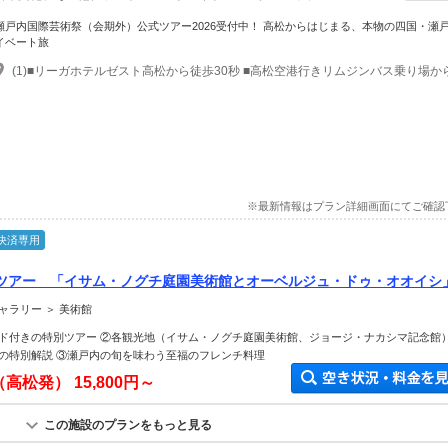
瀬戸内国際芸術祭（会期外）公式ツアー2026受付中！ 高松からはじまる、本物の四国・瀬
イベート旅
※最新情報はプラン詳細画面にてご確認
決済専用
ツアー 「イサム・ノグチ庭園美術館とオーベルジュ・ドゥ・オオイシ
ャラリー ＞ 美術館
ド付きの特別ツアー ②各観光地（イサム・ノグチ庭園美術館、ジョージ・ナカシマ記念館
の特別解説 ③瀬戸内の旬を味わう至福のフレンチ料理
（高松発）
15,800円～
この施設のプランをもっと見る