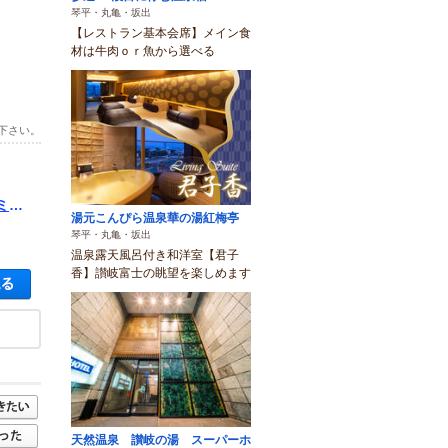
琴平・丸亀・坂出
【レストラン基本会席】メイン食
材は牛肉ｏｒ魚から選べる
下さい。
ミリ
湯元こんぴら温泉華の湯紅梅亭
琴平・丸亀・坂出
温泉露天風呂付き和洋室【君子
香】讃岐富士の眺望を楽しめます
空き状況・料金を見る
天然温泉 讃岐の湯 スーパーホ