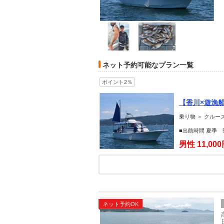
ネット予約可能なプラン一覧
ポイント2％
【香川×遊漁
ー・カップル
乗り物 ＞ クル
■出航時間 夏季 5:
男性
11,00
ネット予約OK