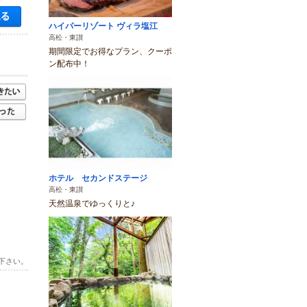
空き状況・料金を見る
ハイパーリゾート ヴィラ塩江
高松・東讃
期間限定でお得なプラン、クーポ
ン配布中！
ホテル セカンドステージ
高松・東讃
天然温泉でゆっくりと♪
下さい。