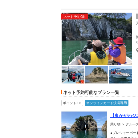
ネット予約OK
ネット予約可能なプラン一覧
ポイント2％
オンラインカード決済専用
【東かがわジ
ませんか？
乗り物 ＞ クル
●プレジャーボー