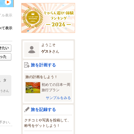
イル表示
べて表示
ようこそ
ゲスト
さん
旅を計画する
旅の計画をしよう！
は、タ
初めての日本一周
旅行プラン
ゆうさん
サンプルをみる
旅を記録する
クチコミや写真を投稿して、
下さい。
称号をゲットしよう！