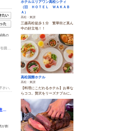
ホテルエリアワン高松シティ
（旧 ＨＯＴＥＬ ＷＡＫＡＢ
Ａ）
高松・東讃
三越高松徒歩１分 繁華街ど真ん
中の好立地！！
絹島の
(1)高松道「引田IC」を降り、国道11号を東（徳島方面）へ向け「風待ちの港町」引田の古い街並みを迂回しながら引田駅、ばいこう堂本店、引田派出所を通過後、脇道を左折すると海沿いに出ます。左折して少し走ると、ICから約7分で引田漁業協同組合に到着。すぐ裏の岸壁が発着場所です。
高松国際ホテル
高松・東讃
【料理にこだわるホテル】お車な
下さい。
らココ。贅沢をリーズナブルに。
験し
然が創