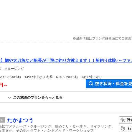
※最新情報はプラン詳細画面にてご確認
船】鯛や太刀魚など船長が丁寧に釣り方教えます！！船釣り体験♪～ファ
にオススメ～
ーズ・クルージング
00～5:30出航 14:00沖上がり 冬季 6:30～7:00出航 14:30沖上がり
0円～
この施設のプランをもっと見る
たかまつう
4
高松市／クルーズ・クルージング、町めぐり・食べ歩き、サイクリング、
日本文化、その他クラフト・ハンドメイド・ワークショップ