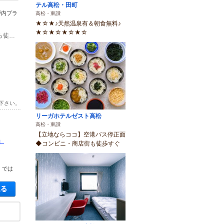
テル高松・田町
戸内プラ
高松・東讃
★☆★♪天然温泉有＆朝食無料♪
★☆★☆★☆★☆
(1)■リーガホテルゼスト高松から徒歩30秒 ■高松空港行きリムジンバス乗り場から徒歩1分 ■JR高松駅から徒歩11分
下さい。
リーガホテルゼスト高松
高松・東讃
【立地ならココ】空港バス停正面
」
◆コンビニ・商店街も徒歩すぐ
）では
空き状況・料金を見る