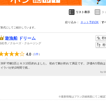
リスト表示
タ
絞り込み：
ネット予約OK
す
グ形式にしてご紹介しています。
遊漁船 ドリーム
高松市／クルーズ・クルージング
4.0
（
1件
）
38㌢の鯛1匹とキス10匹釣れました。 初めて鯛が釣れて満足です。 評価4の理由
イラバが約1時間で残...
by 
※最新情報はプラン詳細画面にてご確認