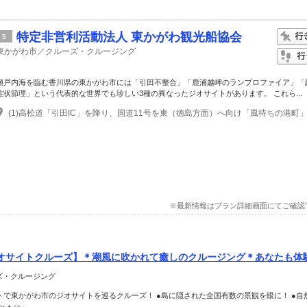
特定非営利活動法人 東かがわ観光船協会
5
東かがわ市／クルーズ・クルージング
瀬戸内海を臨む香川県の東かがわ市には「引田不整合」「鹿浦越岬のランプロファイア」「
柱状節理」という代表的な世界でも珍しい3種の異なったジオサイトがあります。 これら...
※最新情報はプラン詳細画面にてご確認
オサイトクルーズ】＊潮風に吹かれて癒しのクルージング＊あなたも体
ーズ・クルージング
トで東かがわ市のジオサイトを巡るクルーズ！ ●島に隠された全国有数の景観を眼に！ ●自