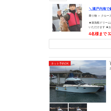
＼瀬戸内海で
乗り物 ＞ クル
★遊漁船ドリーム
いただけます ★
4名様まで
3
ネット予約OK