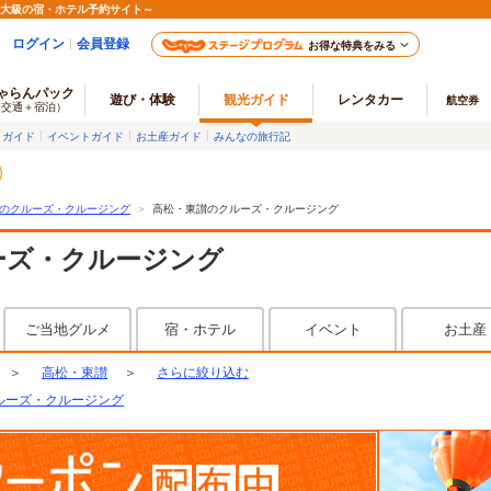
最大級の宿・ホテル予約サイト～
ログイン
会員登録
お得な特典をみる
ゃらんパック
遊び・体験
観光ガイド
レンタカー
航空券
（交通＋宿泊）
メガイド
イベントガイド
お土産ガイド
みんなの旅行記
のクルーズ・クルージング
＞
高松・東讃のクルーズ・クルージング
ーズ・クルージング
ご当地グルメ
宿・ホテル
イベント
お土産
＞
高松・東讃
＞
さらに絞り込む
ルーズ・クルージング