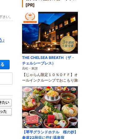
[PR]
下さい。
う♪
THE CHELSEA BREATH（ザ・
空き状況・料金を見る
チェルシーブレス）
高松・東讃
【じゃらん限定１０％ＯＦＦ】オ
ールインクルーシブでおこもり旅
【琴平グランドホテル 桜の抄】
参道22段目に佇む温泉宿