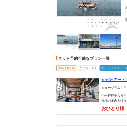
ネット予約可能なプラン一覧
即時予約OK
ポイント2％
オンラインカード
かがわアート
ミュージアム・ギ
①全行程中もガイ
現地の案内人付き
おひとり様