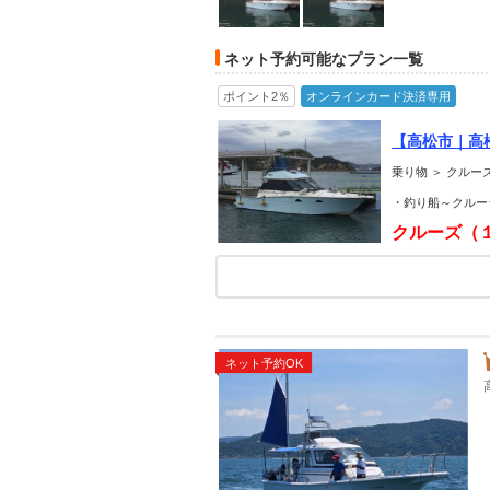
ネット予約可能なプラン一覧
ポイント2％
オンラインカード決済専用
【高松市｜高
乗り物 ＞ クル
・釣り船～クルー
クルーズ（
ネット予約OK