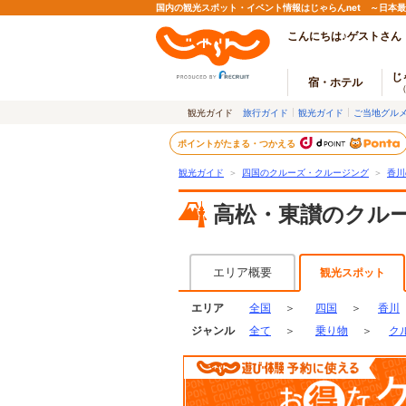
国内の観光スポット・イベント情報はじゃらんnet ～日本
こんにちは♪ゲストさん
じ
宿・ホテル
観光ガイド
旅行ガイド
観光ガイド
ご当地グル
ポイントがたまる・つかえる
観光ガイド
＞
四国のクルーズ・クルージング
＞
香川
高松・東讃のクル
エリア概要
観光スポット
エリア
全国
＞
四国
＞
香川
ジャンル
全て
＞
乗り物
＞
ク