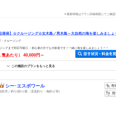
※最新情報はプラン詳細画面にてご確認
松港発】☆クルージング☆女木島／男木島～大自然の海を楽しみましょ
ーズ・クルージング
ジングまで対応可能◎ ・初心者の方でも大歓迎です！一緒に海を楽しみましょう＾＾
１隻あたり）
40,000円～
この施設のプランをもっと見る
シー･エスポワール
高松市／釣り(釣り堀・渓流釣り・海釣り等)