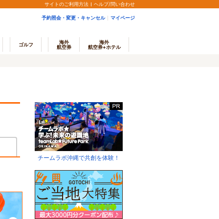
サイトのご利用方法
ヘルプ/問い合わせ
予約照会・変更・キャンセル
マイページ
海外
海外
ゴルフ
航空券
航空券+ホテル
チームラボ沖縄で共創を体験！