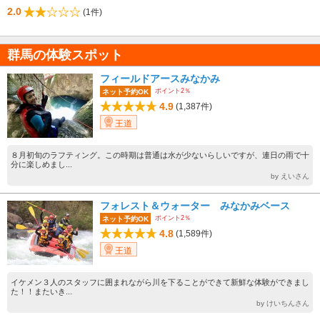
2.0
(1件)
群馬の体験スポット
フィールドアースみなかみ
ポイント2％
ネット予約OK
4.9
(1,387件)
王道
８月初旬のラフティング。この時期は普通は水が少ないらしいですが、連日の雨で十
分に楽しめまし...
by えいさん
フォレスト＆ウォーター みなかみベース
ポイント2％
ネット予約OK
4.8
(1,589件)
王道
イケメン３人のスタッフに囲まれながら川を下ることができて新鮮な体験ができまし
た！！またいき...
by けいちんさん