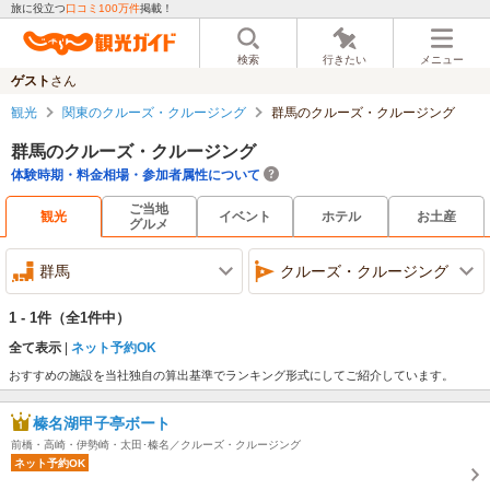
旅に役立つ
口コミ100万件
掲載！
検索
行きたい
メニュー
ゲスト
さん
観光
関東のクルーズ・クルージング
群馬のクルーズ・クルージング
群馬のクルーズ・クルージング
体験時期・料金相場・参加者属性について
ご当地
観光
イベント
ホテル
お土産
グルメ
群馬
クルーズ・クルージング
1 - 1件
（全1件中）
全て表示
ネット予約OK
おすすめの施設を当社独自の算出基準でランキング形式にしてご紹介しています。
榛名湖甲子亭ボート
前橋・高崎・伊勢崎・太田･榛名／クルーズ・クルージング
ネット予約OK