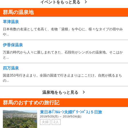
イベントをもっと見る
群馬の温泉地
草津温泉
日本有数の名湯として名高く、名物「湯畑」を中心に、様々なタイプの宿やみ
や...
伊香保温泉
万葉の時代から人々に親しまれてきた、石段街がシンボルの温泉地。そこはか
と...
四万温泉
国道353号行き止まり。全国の国道で行き止まりはここだけ。自然が残るまち
の...
温泉地をもっと見る
群馬のおすすめの旅行記
東日本｢ﾌﾙﾑｰﾝ夫婦ｸﾞﾘｰﾝﾊﾟｽ｣５日旅
2019/5/20(月) ～ 2019/5/24(金)
夫婦
2人