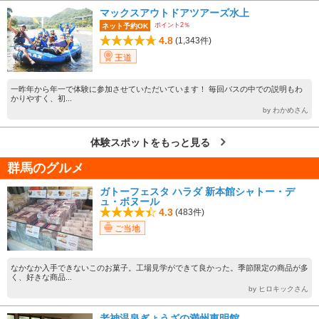
マックスアウトドアツアーズ水上
ポイント2％
ネット予約OK
4.8
(1,343件)
王道
一昨年から年一で体験に参加させていただいています！ 毎回バスの中での説明もわ
かりやすく、初...
by わかめさん
体験スポットをもっと見る
群馬のグルメ
ガトーフェスタ ハラダ 新本館シャトー・デ
ュ・ボヌール
4.3
(483件)
ご当地
なかなか入手できないこのお菓子。工場見学ができて良かった。季節限定の商品が多
く、好きな商品...
by ヒロキックさん
老神温泉ぎょうざの満州東明館