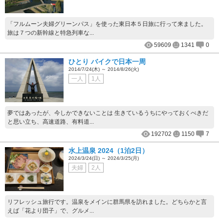
「フルムーン夫婦グリーンパス」を使った東日本５日旅に行って来ました。
旅は７つの新幹線と特急列車な...
59609
1341
0
ひとり バイクで日本一周
2014/7/24(木) ～ 2014/8/26(火)
一人
1人
夢ではあったが、今しかできないことは 生きているうちにやっておくべきだ
と思い立ち、高速道路、有料道...
192702
1150
7
水上温泉 2024（1泊2日）
2024/3/24(日) ～ 2024/3/25(月)
夫婦
2人
リフレッシュ旅行です。温泉をメインに群馬県を訪れました。どちらかと言
えば「花より団子」で、グルメ...