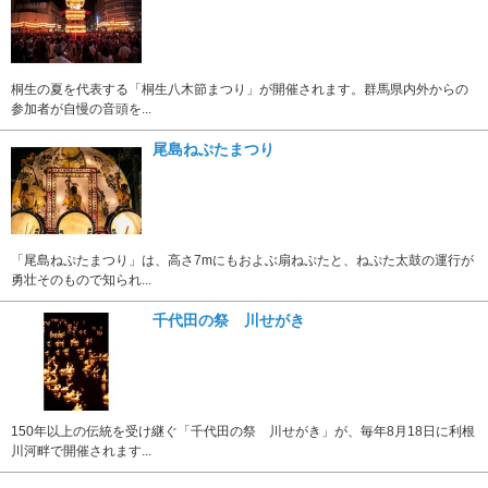
桐生の夏を代表する「桐生八木節まつり」が開催されます。群馬県内外からの
参加者が自慢の音頭を...
尾島ねぷたまつり
「尾島ねぷたまつり」は、高さ7mにもおよぶ扇ねぷたと、ねぷた太鼓の運行が
勇壮そのもので知られ...
千代田の祭 川せがき
150年以上の伝統を受け継ぐ「千代田の祭 川せがき」が、毎年8月18日に利根
川河畔で開催されます...