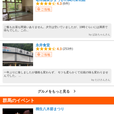
4.3
(6件)
ご当地
ご飯もお湯も間違いありません。夕方は空いていましたが、19時ぐらいには満席で
待ちでした。この...
by ぱあちゃんさん
永井食堂
4.3
(253件)
ご当地
一年ぶりに食しましたが価格も変わらず、 モツも柔らかくて伝統の味も変わりませ
んでした。 ...
by たけさんさん
グルメをもっと見る
群馬のイベント
桐生八木節まつり