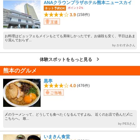
ANAクラウンプラザホテル熊本ニュースカイ
ポイント2％
ネット予約OK
3.9
(158件)
王道
お料理はビュッフェもメインもとても美味しかったです。お値段も安く、平日はあま
り混んでおらず...
by かわすみさん
体験スポットをもっと見る
熊本のグルメ
黒亭
4.0
(476件)
ご当地
〆のラーメンって、どうしても食べたくなるんですよね。 近くのお店で呑んだ〆に
こちらへ。 敢...
by PESさん
いまきん食堂