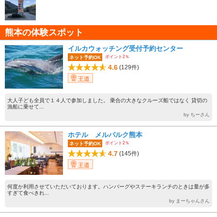
熊本の体験スポット
イルカウォッチング受付予約センター
ポイント2％
ネット予約OK
4.6
(129件)
王道
大人子ども全員で１４人で参加しました。 乗合の大きなクルーズ船ではなく 貸切の
漁船に乗せて...
by ちーさん
ホテル メルパルク熊本
ポイント2％
ネット予約OK
4.7
(145件)
王道
何度か利用させていただいております。ハンバーグやステーキランチのときは量が多
すぎて食べきれ...
by まーちゃんさん