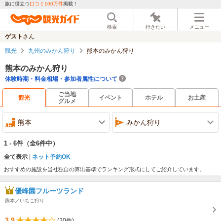
旅に役立つ
口コミ100万件
掲載！
検索
行きたい
メニュー
ゲスト
さん
観光
九州のみかん狩り
熊本のみかん狩り
熊本のみかん狩り
体験時期・料金相場・参加者属性について
ご当地
観光
イベント
ホテル
お土産
グルメ
熊本
みかん狩り
1 - 6件
（全6件中）
全て表示
ネット予約OK
おすすめの施設を当社独自の算出基準でランキング形式にしてご紹介しています。
優峰園フルーツランド
熊本／いちご狩り
3.9
(20件)