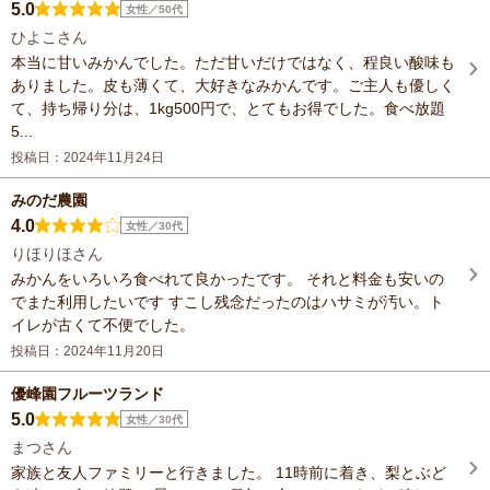
5.0
女性／50代
ひよこさん
本当に甘いみかんでした。ただ甘いだけではなく、程良い酸味も
ありました。皮も薄くて、大好きなみかんです。ご主人も優しく
て、持ち帰り分は、1kg500円で、とてもお得でした。食べ放題
5...
投稿日：2024年11月24日
みのだ農園
4.0
女性／30代
りほりほさん
みかんをいろいろ食べれて良かったです。 それと料金も安いの
でまた利用したいです すこし残念だったのはハサミが汚い。ト
イレが古くて不便でした。
投稿日：2024年11月20日
優峰園フルーツランド
5.0
女性／30代
まつさん
家族と友人ファミリーと行きました。 11時前に着き、梨とぶど