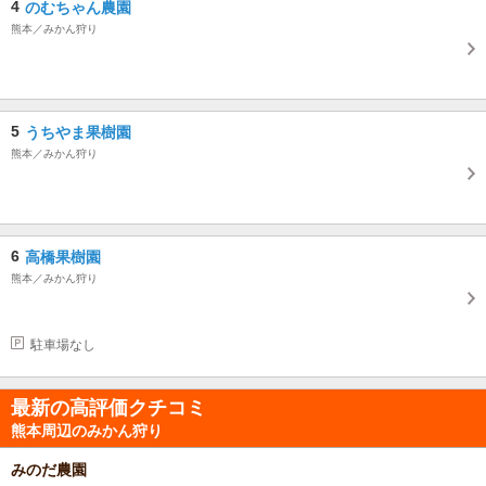
17：00 パン工房...(平日)～16：00(土日祝)～17：00 レストランバレンシア
4
のむちゃん農園
館...～21：00(オーダーストップ20：00) 亀コレクション館...～17：00
熊本／みかん狩り
5
うちやま果樹園
熊本／みかん狩り
6
高橋果樹園
熊本／みかん狩り
駐車場なし
最新の高評価クチコミ
熊本周辺のみかん狩り
みのだ農園