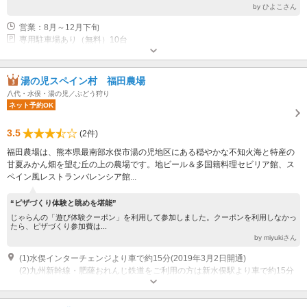
by ひよこさん
営業：8月～12月下旬
専用駐車場あり（無料）10台
湯の児スペイン村 福田農場
八代・水俣・湯の児／ぶどう狩り
ネット予約OK
3.5
(2件)
福田農場は、熊本県最南部水俣市湯の児地区にある穏やかな不知火海と特産の
甘夏みかん畑を望む丘の上の農場です。地ビール＆多国籍料理セビリア館、ス
ペイン風レストランバレンシア館...
“ピザづくり体験と眺めを堪能”
じゃらんの「遊び体験クーポン」を利用して参加しました。クーポンを利用しなかっ
たら、ピザづくり参加費は...
by miyukiさん
(1)水俣インターチェンジより車で約15分(2019年3月2日開通)
(2)九州新幹線・肥薩おれんじ鉄道をご利用の方は新水俣駅より車で約15分
オープン：スペイン館(売店)...9:00～ パン工房...9:00～ レストランバレンシ
ア館...11：00～ 亀コレクション館...9:00～ クローズ：スペイン館(売店)...～