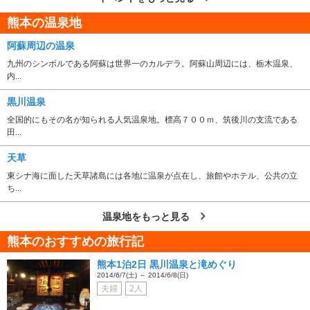
熊本の温泉地
阿蘇周辺の温泉
九州のシンボルである阿蘇は世界一のカルデラ。阿蘇山周辺には、栃木温泉、
内...
黒川温泉
全国的にもその名が知られる人気温泉地。標高７００ｍ、筑後川の支流である
田...
天草
東シナ海に面した天草諸島には各地に温泉が点在し、旅館やホテル、公共の立
ち...
温泉地をもっと見る
熊本のおすすめの旅行記
熊本1泊2日 黒川温泉と滝めぐり
2014/6/7(土) ～ 2014/6/8(日)
夫婦
2人