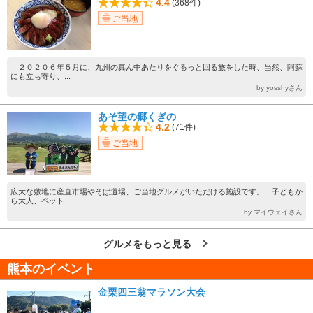
4.4
(368件)
ご当地
２０２０６年５月に、九州の真ん中あたりをぐるっと回る旅をした時、当然、阿蘇
にも立ち寄り、...
by yosshyさん
あそ望の郷くぎの
4.2
(71件)
ご当地
広大な敷地に産直市場やそば道場、ご当地グルメがいただける施設です。 子どもか
ら大人、ペット...
by マイウェイさん
グルメをもっと見る
熊本のイベント
金栗四三翁マラソン大会