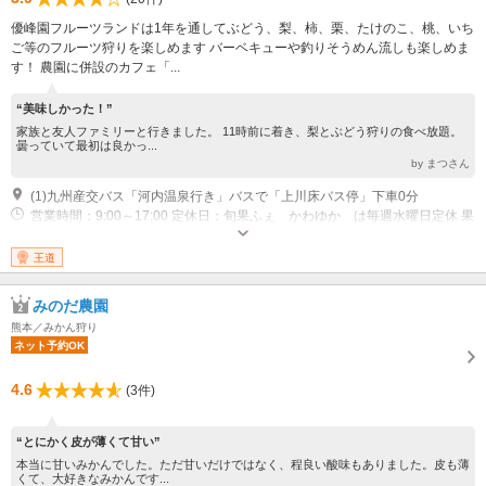
優峰園フルーツランドは1年を通してぶどう、梨、柿、栗、たけのこ、桃、いち
ご等のフルーツ狩りを楽しめます バーベキューや釣りそうめん流しも楽しめま
す！ 農園に併設のカフェ「...
“美味しかった！”
家族と友人ファミリーと行きました。 11時前に着き、梨とぶどう狩りの食べ放題。
曇っていて最初は良かっ...
by まつさん
(1)九州産交バス「河内温泉行き」バスで「上川床バス停」下車0分
営業時間：9:00～17:00 定休日：旬果ふぇ かわゆか は毎週水曜日定休 果
物狩りは不定休
王道
みのだ農園
熊本／みかん狩り
ネット予約OK
4.6
(3件)
“とにかく皮が薄くて甘い”
本当に甘いみかんでした。ただ甘いだけではなく、程良い酸味もありました。皮も薄
くて、大好きなみかんです...