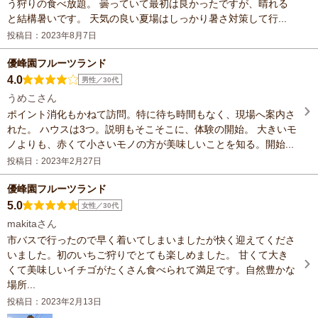
う狩りの食べ放題。 曇っていて最初は良かったですが、晴れる
と結構暑いです。 天気の良い夏場はしっかり暑さ対策して行...
投稿日：2023年8月7日
優峰園フルーツランド
4.0
男性／30代
うめこさん
ポイント消化もかねて訪問。特に待ち時間もなく、現場へ案内さ
れた。 ハウスは3つ。説明もそこそこに、体験の開始。 大きいモ
ノよりも、赤くて小さいモノの方が美味しいことを知る。開始...
投稿日：2023年2月27日
優峰園フルーツランド
5.0
女性／30代
makitaさん
市バスで行ったので早く着いてしまいましたが快く迎えてくださ
いました。初のいちご狩りでとても楽しめました。 甘くて大き
くて美味しいイチゴがたくさん食べられて満足です。自然豊かな
場所...
投稿日：2023年2月13日