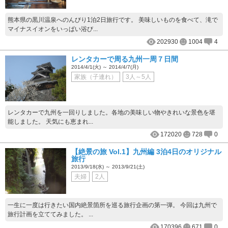
熊本県の黒川温泉へのんびり1泊2日旅行です。 美味しいものを食べて、滝で
マイナスイオンをいっぱい浴び...
202930
1004
4
レンタカーで周る九州一周７日間
2014/4/1(火) ～ 2014/4/7(月)
家族（子連れ）
3人～5人
レンタカーで九州を一回りしました。各地の美味しい物やきれいな景色を堪
能しました。 天気にも恵まれ...
172020
728
0
【絶景の旅 Vol.1】九州編 3泊4日のオリジナル
旅行
2013/9/18(水) ～ 2013/9/21(土)
夫婦
2人
一生に一度は行きたい国内絶景箇所を巡る旅行企画の第一弾。 今回は九州で
旅行計画を立ててみました。 ...
170396
671
0