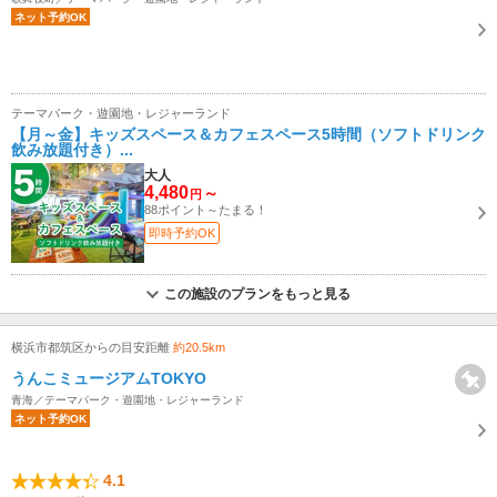
ネット予約OK
テーマパーク・遊園地・レジャーランド
【月～金】キッズスペース＆カフェスペース5時間（ソフトドリンク
飲み放題付き）...
大人
4,480
～
円
88ポイント～たまる！
即時予約OK
この施設のプランをもっと見る
横浜市都筑区からの目安距離
約20.5km
うんこミュージアムTOKYO
青海／テーマパーク・遊園地・レジャーランド
ネット予約OK
4.1