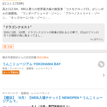
(口コミ 2,733件)
高さ112.5m、480人乗りの世界最大級の観覧車「コスモクロック21」がシンボ
ルの遊園地。「ワンダーアミューズ・ゾーン」「ブラーノストリート・ゾー
ン」「キッズカーニバル・ゾーン」...
“ドラゴンクエスト”
15分に1回、1分間、ドラゴンクエストの映像が流れるとの事で、沢山のファンの
方々が撮影の為に集まってまし...
by 波平さん
王道
横浜市都筑区からの目安距離
約11.8km
うんこミュージアム YOKOHAMA BAY
新港／テーマパーク・遊園地・レジャーランド
ネット予約OK
テーマパーク・遊園地・レジャーランド
【横浜】〈8月〉【WEB入場チケット】NEWOPEN＊うんこミュー
ジアム Y...
大人（大学・専門学校生以上）