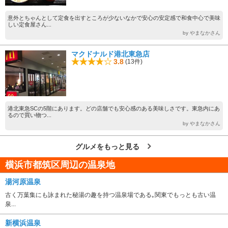
意外とちゃんとして定食を出すところが少ないなかで安心の安定感で和食中心で美味
しい定食屋さん...
by やまなかさん
マクドナルド港北東急店
3.8
(13件)
港北東急SCの5階にあります。どの店舗でも安心感のある美味しさです。東急内にあ
るので買い物つ...
by やまなかさん
グルメをもっと見る
横浜市都筑区周辺の温泉地
湯河原温泉
古く万葉集にも詠まれた秘湯の趣を持つ温泉場である｡関東でもっとも古い温
泉...
新横浜温泉