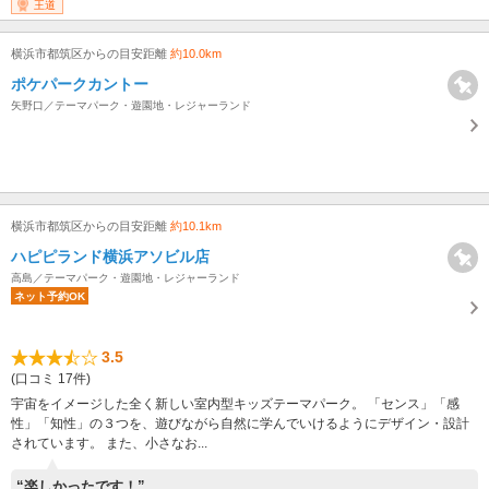
王道
横浜市都筑区からの目安距離
約10.0km
ポケパークカントー
矢野口／テーマパーク・遊園地・レジャーランド
横浜市都筑区からの目安距離
約10.1km
ハピピランド横浜アソビル店
高島／テーマパーク・遊園地・レジャーランド
ネット予約OK
3.5
(口コミ 17件)
宇宙をイメージした全く新しい室内型キッズテーマパーク。 「センス」「感
性」「知性」の３つを、遊びながら自然に学んでいけるようにデザイン・設計
されています。 また、小さなお...
“楽しかったです！”