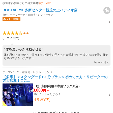
横浜市都筑区からの目安距離
約15.7km
BOOTVERSE多摩センター新丘の上パティオ店
落合／テーマパーク・遊園地・レジャーランド
ネット予約OK
4.4
(口コミ 5件)
“体を思いっきり動かせる”
体を思いっきり使って遊べます 小学生の子どもも大満足でした 室内なので雪の日で
も遊べてよかったです ...
by ioucoさん
テーマパーク・遊園地・レジャーランド
【多摩】＜スタンダード120分プラン＞初めての方・リピーターの
方大歓迎！ここ...
一般（初回利用※専用ソックス込）
3,000
～
円
60ポイント～たまる！
即時予約OK