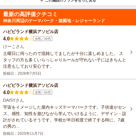
この施設のプランをもっと見る
最新の高評価クチコミ
神奈川周辺のテーマパーク・遊園地・レジャーランド
ハピピランド横浜アソビル店
4.0
女性／30代
けーこさん
土曜日に伺ったので混雑してましたが十分に楽しめました。 ス
タッフの方も多くいらっしゃりルールが守れない子にはきちんと
注意もしており安心です。
投稿日：2026年7月5日
ハピピランド横浜アソビル店
4.0
女性／30代
DAISYさん
宇宙をイメージした屋内キッズテーマパークです。子供達がセン
ス、感性、知性を遊びながら学んでいけるように、デザイン・設
計がされているそうです。学校が半日程度で終了する時に、7歳
の男の...
投稿日：2025年11月7日