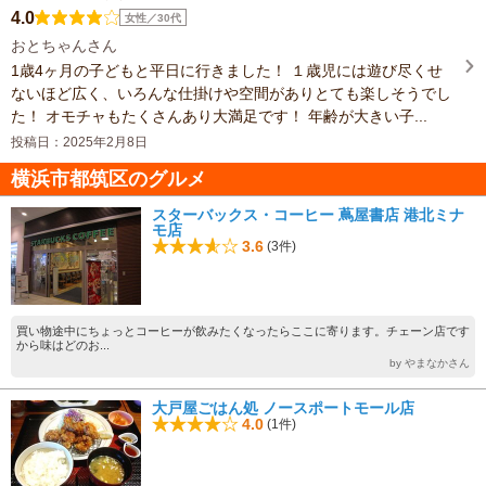
4.0
女性／30代
おとちゃんさん
1歳4ヶ月の子どもと平日に行きました！ １歳児には遊び尽くせ
ないほど広く、いろんな仕掛けや空間がありとても楽しそうでし
た！ オモチャもたくさんあり大満足です！ 年齢が大きい子...
投稿日：2025年2月8日
横浜市都筑区のグルメ
スターバックス・コーヒー 蔦屋書店 港北ミナ
モ店
3.6
(3件)
買い物途中にちょっとコーヒーが飲みたくなったらここに寄ります。チェーン店です
から味はどのお...
by やまなかさん
大戸屋ごはん処 ノースポートモール店
4.0
(1件)