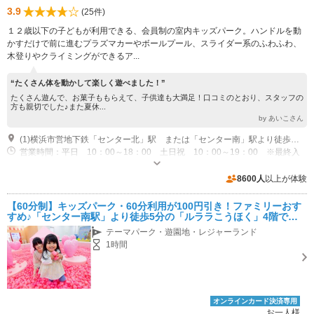
3.9
(25件)
１２歳以下の子どもが利用できる、会員制の室内キッズパーク。ハンドルを動
かすだけで前に進むプラズマカーやボールプール、スライダー系のふわふわ、
木登りやクライミングができるア...
“たくさん体を動かして楽しく遊べました！”
たくさん遊んで、お菓子ももらえて、子供達も大満足！口コミのとおり、スタッフの
方も親切でした♪また夏休...
by あいこさん
(1)横浜市営地下鉄「センター北」駅 または「センター南」駅より徒歩５分
営業時間：平日 10：00～18：00 土日祝 10：00～19：00 ※最終入
場：閉店前1時間まで 定休日：不定休 ※メンテナンスのため不定期で休業
する場合あり
専用駐車場あり（有料）640台 入庫後1時間まで無料 当店利用で更に1時間無料 合計２時間無料
8600人
以上が体験
【60分制】キッズパーク・60分利用が100円引き！ファミリーおす
すめ♪「センター南駅」より徒歩5分の「ルララこうほく」4階でお
待ちしております
テーマパーク・遊園地・レジャーランド
1時間
オンラインカード決済専用
お一人様