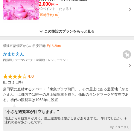
2,000
～
円
40ポイント～たまる！
即時予約OK
この施設のプランをもっと見る
横浜市都筑区からの目安距離
約13.3km
かまたえん
西蒲田／テーマパーク・遊園地・レジャーランド
4.0
(口コミ 1件)
蒲田駅に直結するデパート「東急プラザ蒲田」。その屋上にある遊園地「かま
たえん」は都内では唯一の屋上観覧車を持ち、蒲田のランドマーク的存在であ
る。初代の観覧車は1968年に設置...
“小さな観覧車が目立ちます。”
地上からも観覧車が見え、屋上遊園地は懐かしさがありますね。 平日でしたが、子
連れの姿が多かったです。...
by イリエさん