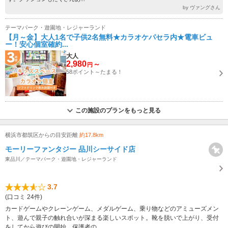
by ヴァングさん
テーマパーク・遊園地・レジャーランド
【月～金】大人1名で子供2名無料★カラオケパセラ内★電車ビュ
ー！安心個室確約...
大人
2,980
～
円
58ポイント～たまる！
この施設のプランをもっと見る
横浜市都筑区からの目安距離
約17.8km
モーリーファンタジー 品川シーサイド店
東品川／テーマパーク・遊園地・レジャーランド
3.7
(口コミ 24件)
カードゲームやクレーンゲーム、メダルゲーム、乗り物などのアミューズメン
ト、遊んで親子の触れ合いが深まる楽しいスポット。靴を脱いで上がり、受付
をしてから遊びの開始。保護者の...