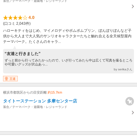
落合／テーマパーク・遊園地・レジャーランド
4.0
(口コミ 2,043件)
ハローキティをはじめ、マイメロディやポムポムプリン、ぼんぼりぼんなど子
供から大人まで大人気のサンリオキャラクターたちと触れ合える全天候型屋内
テーマパーク。たくさんのキャラ...
“友達と行きました”
ずっと前から行ってみたかったので、いざ行ってみたら中は広くて写真を撮るところ
や可愛いグッズが沢山あっ...
by serikaさん
王道
横浜市都筑区からの目安距離
約15.7km
タイトーステーション 多摩センター店
落合／テーマパーク・遊園地・レジャーランド