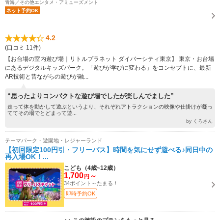
青海／その他エンタメ・アミューズメント
ネット予約OK
4.2
(口コミ 11件)
【お台場の室内遊び場｜リトルプラネット ダイバーシティ東京】 東京・お台場
にあるデジタルキッズパーク。「遊びが学びに変わる」をコンセプトに、最新
AR技術と昔ながらの遊びが融...
“思ったよりコンパクトな遊び場でしたが楽しんでました”
走って体を動かして遊ぶというより、それぞれアトラクションの映像や仕掛けが凝っ
ててその場でとどまって遊...
by くろさん
テーマパーク・遊園地・レジャーランド
【初回限定100円引・フリーパス】時間を気にせず遊べる♪同日中の
再入場OK！...
こども（4歳~12歳）
1,700
～
円
34ポイント～たまる！
即時予約OK