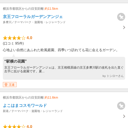
横浜市都筑区からの目安距離
約11.5km
京王フローラルガーデンアンジェ
多摩川／テーマパーク・遊園地・レジャーランド
4.0
(口コミ 95件)
心地よい自然にあふれた欧風庭園、四季いつ訪れても花に会えるガーデン。
“駅横の花園”
京王フローラルガーデンアンジェは、京王相模原線の京王多摩川駅の改札を出た直ぐ
左手に拡がる庭園です。夏...
by トシローさん
王道
横浜市都筑区からの目安距離
約11.6km
よこはまコスモワールド
新港／テーマパーク・遊園地・レジャーランド
4.0