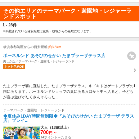
その他エリアのテーマパーク・遊園地・レジャーラ
ンドスポット
1 - 28件
※掲載されている目安距離は役所・役場からの距離になります。
横浜市都筑区からの目安距離
約3.8km
ボーネルンド あそびのせかい たまプラーザテラス店
美しが丘／テーマパーク・遊園地・レジャーランド
ネット予約OK
たまプラーザ駅に直結した、たまプラーザテラス。キドキドはゲートプラザの1
階にあります。ボーネルンドショップの奥にある入口から中へ入ると、子ども
が喜ぶ遊びがたくさんそろった...
テーマパーク・遊園地・レジャーランド
◆夏休み1DAY時間無制限◆『あそびのせかい たまプラーザ テラス
店』プレイ...
大人（13歳以上）
700
～
円
14ポイント～たまる！