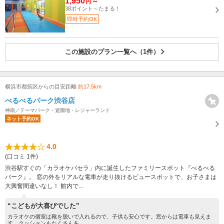
1,950
～
円
38ポイント～たまる！
即時予約OK
この施設のプラン一覧へ（1件）
横浜市都筑区からの目安距離
約17.5km
べるべるパーク渋谷店
神南／テーマパーク・遊園地・レジャーランド
ネット予約OK
4.0
(口コミ 1件)
渋谷駅すぐの「カラオケパセラ」内に誕生したファミリースポット『べるべる
パーク』。 窓の外をリアルな電車が走り抜けるビュースポットで、お子さまは
大興奮間違いなし！ 館内で...
“こどもが大喜びでした”
カラオケの個室は靴を脱いで入れるので、子供も安心です。窓からは電車も見えま
す。クッションもたくさんあ...