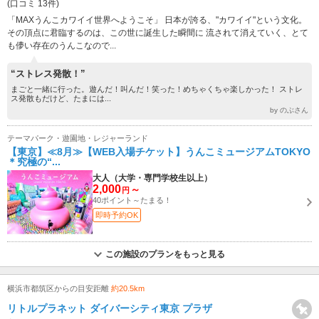
(口コミ 13件)
「MAXうんこカワイイ世界へようこそ」 日本が誇る、"カワイイ"という文化。
その頂点に君臨するのは、この世に誕生した瞬間に 流されて消えていく、とて
も儚い存在のうんこなので...
“ストレス発散！”
まごと一緒に行った。遊んだ！叫んだ！笑った！めちゃくちゃ楽しかった！ ストレ
ス発散もだけど、たまには...
by のぶさん
テーマパーク・遊園地・レジャーランド
【東京】≪8月≫【WEB入場チケット】うんこミュージアムTOKYO
＊究極の“...
大人（大学・専門学校生以上）
2,000
～
円
40ポイント～たまる！
即時予約OK
この施設のプランをもっと見る
横浜市都筑区からの目安距離
約20.5km
リトルプラネット ダイバーシティ東京 プラザ