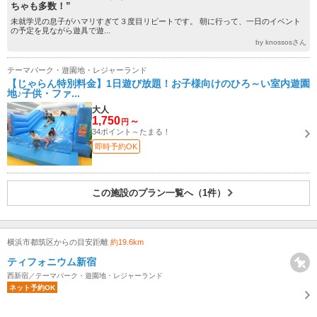
ちゃも多数！”
未就学児の息子がハマリすぎて３度目リピートです。 朝に行って、一日のイベント
の予定を見ながら遊具で遊...
by knossosさん
テーマパーク・遊園地・レジャーランド
【じゃらん特別料金】1日遊び放題！お子様向けのひろ～い室内遊園
地♪子供・ファ...
大人
1,750
～
円
34ポイント～たまる！
即時予約OK
この施設のプラン一覧へ（1件）
横浜市都筑区からの目安距離
約19.6km
ティフォニウム新宿
西新宿／テーマパーク・遊園地・レジャーランド
ネット予約OK