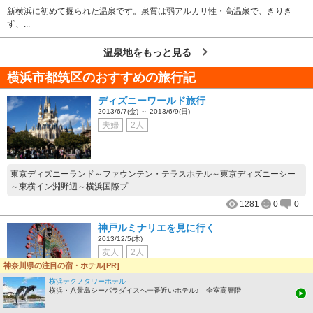
新横浜に初めて掘られた温泉です。泉質は弱アルカリ性・高温泉で、きりき
ず、...
温泉地をもっと見る
横浜市都筑区のおすすめの旅行記
ディズニーワールド旅行
2013/6/7(金) ～ 2013/6/9(日)
夫婦
2人
東京ディズニーランド～ファウンテン・テラスホテル～東京ディズニーシー
～東横イン淵野辺～横浜国際プ...
1281
0
0
神戸ルミナリエを見に行く
2013/12/5(木)
友人
2人
神奈川県の注目の宿・ホテル[PR]
横浜テクノタワーホテル
横浜・八景島シーパラダイスへ一番近いホテル♪ 全室高層階
神戸ルミナリエを見に行く為、朝から神戸ハーバーランドに行きました。天