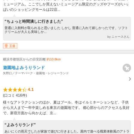
ミュージアム。ここでしか買えないミュージアム限定のグッズやフーズがいっ
ぱいのショッピングモールは22店...
“ちょっと時間潰しに行きました”
普通に入館料が取られると思いました しかし 普通に入れて嬉しかったです、ソフト
クリームが大人も美味しか...
by ニャースさん
王道
横浜市都筑区からの目安距離
約10.8km
遊園地よみうりランド
矢野口／テーマパーク・遊園地・レジャーランド
4.1
(口コミ 416件)
様々なアトラクションのほか、夏はプール、冬はイルミネーションなど、子供
から大人まで一年中楽しめる東京の遊園地です。 都心部からのアクセスも良好
で、新宿方面から向かえば、京...
“よみうりランド”
あいにくの雨天でしたが家族で遊びに行きました。屋内で遊べる職業体験風のアトラ