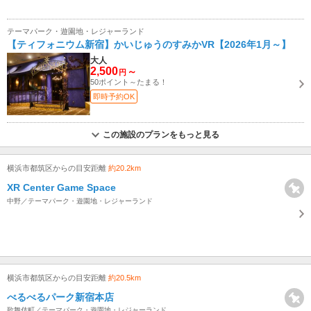
テーマパーク・遊園地・レジャーランド
【ティフォニウム新宿】かいじゅうのすみかVR【2026年1月～】
大人
2,500
～
円
50ポイント～たまる！
即時予約OK
この施設のプランをもっと見る
横浜市都筑区からの目安距離
約20.2km
XR Center Game Space
中野／テーマパーク・遊園地・レジャーランド
横浜市都筑区からの目安距離
約20.5km
べるべるパーク新宿本店
歌舞伎町／テーマパーク・遊園地・レジャーランド