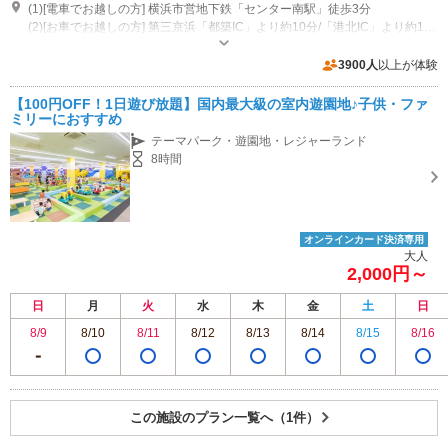
(1)[電車でお越しの方] 横浜市営地下鉄「センター南駅」徒歩3分
(2)[お車でお越しの方] 第三京浜「都築IC」より約10分/「港北IC」より約15分
営業期間：[平日] 10：00～18：00 [休日] 10：00～19：00 ※感染症対策と
して一部時短営業を行っております。 ※休日とは土/日/祝日/国民の休日/お
3900人
以上が体験
よび学校が長期休暇となる春/夏/冬休みの期間中を指します。 ※年末年始は
専用駐車場あり（有料）723台 当店ご利用のお客様は3時間まで無料！ ご利用コースに応じて最大4時間まで無料！！ ※お帰りの際に当店レジスタッフへ駐車券をご提示ください。
営業時間が異なる場合がございます。 ※営業スケジュールが変更になる場
【100円OFF！1日遊び放題】国内最大級の室内遊園地♪子供・ファ
合がございますので、詳細は公式HPをご確認ください。
ミリーにおすすめ
テーマパーク・遊園地・レジャーランド
8時間
オンラインカード決済専用
大人
2,000円～
日
月
火
水
木
金
土
日
8/9
8/10
8/11
8/12
8/13
8/14
8/15
8/16
この施設のプラン一覧へ（1件）