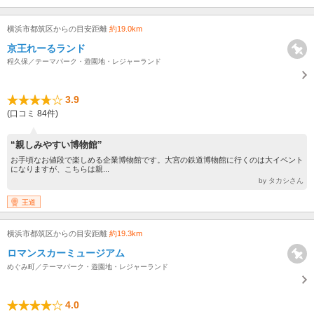
横浜市都筑区からの目安距離
約19.0km
京王れーるランド
程久保／テーマパーク・遊園地・レジャーランド
3.9
(口コミ 84件)
“親しみやすい博物館”
お手頃なお値段で楽しめる企業博物館です。大宮の鉄道博物館に行くのは大イベント
になりますが、こちらは親...
by タカシさん
王道
横浜市都筑区からの目安距離
約19.3km
ロマンスカーミュージアム
めぐみ町／テーマパーク・遊園地・レジャーランド
4.0