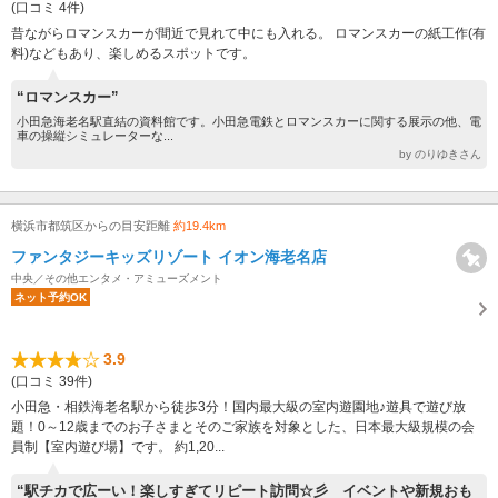
(口コミ 4件)
昔ながらロマンスカーが間近で見れて中にも入れる。 ロマンスカーの紙工作(有
料)などもあり、楽しめるスポットです。
“ロマンスカー”
小田急海老名駅直結の資料館です。小田急電鉄とロマンスカーに関する展示の他、電
車の操縦シミュレーターな...
by のりゆきさん
横浜市都筑区からの目安距離
約19.4km
ファンタジーキッズリゾート イオン海老名店
中央／その他エンタメ・アミューズメント
ネット予約OK
3.9
(口コミ 39件)
小田急・相鉄海老名駅から徒歩3分！国内最大級の室内遊園地♪遊具で遊び放
題！0～12歳までのお子さまとそのご家族を対象とした、日本最大級規模の会
員制【室内遊び場】です。 約1,20...
“駅チカで広ーい！楽しすぎてリピート訪問☆彡 イベントや新規おも