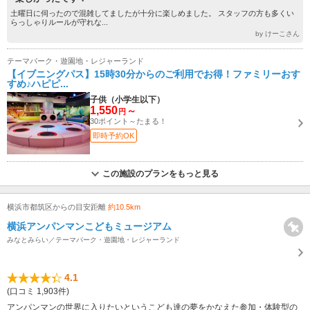
土曜日に伺ったので混雑してましたが十分に楽しめました。 スタッフの方も多くい
らっしゃりルールが守れな...
by けーこさん
テーマパーク・遊園地・レジャーランド
【イブニングパス】15時30分からのご利用でお得！ファミリーおす
すめ♪ハピピ...
子供（小学生以下）
1,550
～
円
30ポイント～たまる！
即時予約OK
この施設のプランをもっと見る
横浜市都筑区からの目安距離
約10.5km
横浜アンパンマンこどもミュージアム
みなとみらい／テーマパーク・遊園地・レジャーランド
4.1
(口コミ 1,903件)
アンパンマンの世界に入りたいというこども達の夢をかなえた参加・体験型の