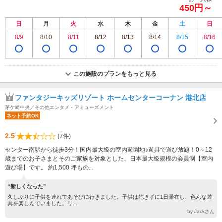
450円～
日
月
火
水
木
金
土
日
8/9
8/10
8/11
8/12
8/13
8/14
8/15
8/16
この施設のプランをもっと見る
ファンタジーキッズリゾート ホームセンターコーナン 港北店
茅ケ崎中央／その他エンタメ・アミューズメント
ネット予約OK
2.5
(7件)
センター南駅から徒歩3分！国内最大級の室内遊園地♪遊具で遊び放題！0～12
歳までのお子さまとそのご家族を対象とした、日本最大級規模の会員制【室内
遊び場】です。 約1,500 坪もの...
“新しくなった”
久しぶりに子供を連れてあそびに行きました。子供は飽きずに1日滞在し、色んな遊
具を楽しんでいました。リ...
by Jackさん