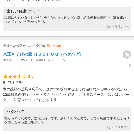
“楽しいお店です。”
品川駅からいきましたが、色んなショッピングも楽しめる便利な場所で、家族連れに
はとてもありがたかったで...
by マリリンさん
横浜市都筑区からの目安距離
約19.0km
京王あそびの森 ＨＵＧＨＵＧ（ハグハグ）
程久保／テーマパーク・遊園地・レジャーランド
3.5
(口コミ 2件)
木の感触の遊具や玩具で、森の中を探検するように遊びながら学べる0歳から
12歳対象の施設。ネット遊具「ハグハグのき」、木育スペース「はいはいパー
ク」、知育スペース「おひさまラ...
“ハグハグ”
駅からすぐなので、立地は良いです。新しく出来たので、とても綺麗で木のぬくもり
を感じながら遊ぶ事が出来...
by アイリスさん