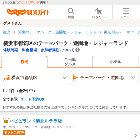
旅に役立つ
口コミ100万件
掲載！
検索
行きたい
メニュー
ゲスト
さん
観光
関東のテーマパーク・遊園地・レジャーランド
神奈川のテーマパー
横浜市都筑区のテーマパーク・遊園地・レジャーランド
体験時期・料金相場・参加者属性について
ご当地
観光
ホテル
グルメ
横浜市都筑区
テーマパーク・遊園地・レジャーランド
1 - 2件
（全2件中）
全て表示
ネット予約OK
おすすめの施設を当社独自の算出基準でランキング形式にしてご紹介しています。
ハピピランド港北ルララ店
中川中央／テーマパーク・遊園地・レジャーランド
ネット予約OK