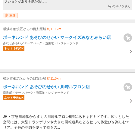
クションがあり子供が楽し...
by のりゆきさん
王道
横浜市都筑区からの目安距離
約11.1km
ボーネルンド あそびのせかい マークイズみなとみらい店
みなとみらい／テーマパーク・遊園地・レジャーランド
ネット予約OK
横浜市都筑区からの目安距離
約11.5km
ボーネルンド あそびのせかい 川崎ルフロン店
日進町／テーマパーク・遊園地・レジャーランド
ネット予約OK
JR・京急川崎駅からすぐの川崎ルフロン6階にあるキドキドです。広々とした
空間には、大型トランポリンや大きな回転遊具などを使って体遊びを楽しむエ
リア。全身の筋肉を使って壁をの...