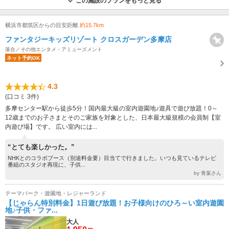
この施設のプランをもっと見る
横浜市都筑区からの目安距離
約15.7km
ファンタジーキッズリゾート クロスガーデン多摩店
落合／その他エンタメ・アミューズメント
ネット予約OK
4.3
(口コミ 3件)
多摩センター駅から徒歩5分！国内最大級の室内遊園地♪遊具で遊び放題！0～
12歳までのお子さまとそのご家族を対象とした、日本最大級規模の会員制【室
内遊び場】です。 広い室内には...
“とても楽しかった。”
NHKとのコラボブース（別途料金要）目当てで行きました。いつも見ているテレビ
番組のスタジオ再現に、子供...
by 青葉さん
テーマパーク・遊園地・レジャーランド
【じゃらん特別料金】1日遊び放題！お子様向けのひろ～い室内遊園
地♪子供・ファ...
大人