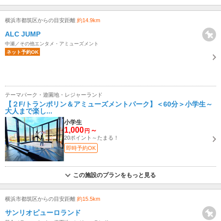
横浜市都筑区からの目安距離
約14.9km
ALC JUMP
中瀬／その他エンタメ・アミューズメント
ネット予約OK
テーマパーク・遊園地・レジャーランド
【２F/トランポリン＆アミューズメントパーク】＜60分＞小学生～
大人まで楽し...
小学生
1,000
～
円
20ポイント～たまる！
即時予約OK
この施設のプランをもっと見る
横浜市都筑区からの目安距離
約15.5km
サンリオピューロランド