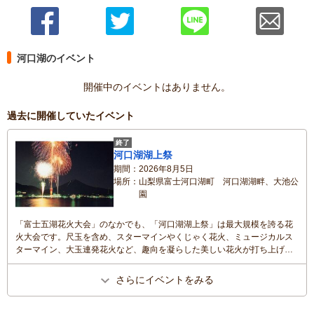
河口湖のイベント
開催中のイベントはありません。
過去に開催していたイベント
終了
河口湖湖上祭
期間
2026年8月5日
場所
山梨県富士河口湖町 河口湖湖畔、大池公
園
「富士五湖花火大会」のなかでも、「河口湖湖上祭」は最大規模を誇る花
火大会です。尺玉を含め、スターマインやくじゃく花火、ミュージカルス
ターマイン、大玉連発花火など、趣向を凝らした美しい花火が打ち上げら
れ、夏の夜空と湖面を幻想的に彩ります。大池公園と湖畔県営駐車場沿い
にかけては、お店も出店します。 ※打ち上げ数：1万発、昨年度1万発
さらにイベントをみる
観客数：10万人、昨年度9万人