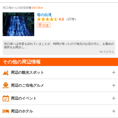
河口湖からの目安距離
約4.5km
母の白滝
4.5
（27件）
王道
河口湖へは何度も訪れていましたが、時間が有ったので地元のお店の方に、お薦めの
場所をお聞きし...
by たけさん
その他の周辺情報
周辺の観光スポット
周辺のご当地グルメ
周辺のイベント
周辺のホテル