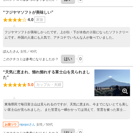
“フジヤマソフトが美味しい”
4.0
家族
フジヤマソフトが美味しかったです。上が白・下が水色の２段になったソフトクリー
ムです。外国の人達にも人気で、アチコチでいろんな人が食べていました。
ぽんたさん
女性／40代
はい
0
このクチコミは参考になりましたか？
“天気に恵まれ、惚れ惚れする富士山を見られまし
た”
5.0
カップル・夫婦
東海県民で毎日富士山は見られるのですが、天気に恵まれ、今までにないとても美し
い富士山が見られました。 また笠雲も一瞬かかっては消えて、笠雲を被った富士山
を写真に撮ることも出来ました。 美味しくて有名らしく、ジェラート店にとても長
い行列が出来ていて、あちこちで召し上がっている方々を見かけました。 駐車場も
nipopoさん
女性／50代
お宿ツウ
広く、無料でした。 是非立ち寄ることをお勧めします。
はい
0