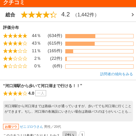
クチコミ
4.2
総合
（1,442件）
評価分布
44％
(634件)
43％
(615件)
11％
(165件)
2％
(22件)
0％
(6件)
訪問者の傾向をみる
“河口湖駅から歩いて河口湖まで行ける！！”
4.0
一人
河口湖駅から河口湖までは路線バスが通っていますが、歩いてでも河口湖に行くこと
ができます。ぢし、河口湖の各施設にいきたい場合は路線バスのほうがいいこともあ
ります。途中、富士山とコンビニがセットで撮れるというあの有名なコンビニがあり
ますよ。
ゼニゴロウさん
男性／20代
お宿ツウ
はい
1
このクチコミは参考になりましたか？