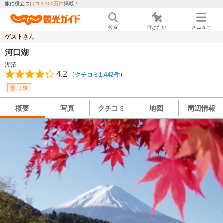
旅に役立つ
口コミ100万件
掲載！
検索
行きたい
メニュー
ゲスト
さん
河口湖
湖沼
4.2
（
）
クチコミ1,442件
王道
概要
写真
クチコミ
地図
周辺情報