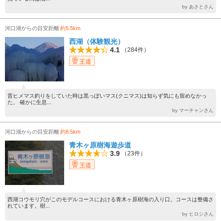
by あさとさん
河口湖からの目安距離
約5.5km
西湖（体験観光）
4.1
（284件）
王道
昔ヒメマス釣りをしていた時は黒っぽいマス(クニマス)は知らず気にも留めなかっ
た。 確かに生息...
by マーチャンさん
河口湖からの目安距離
約8.5km
青木ヶ原樹海遊歩道
3.9
（23件）
王道
西湖コウモリ穴がこのモデルコースにおける青木ヶ原樹海の入り口。コースは整備さ
れています。樹...
by ヒロシさん