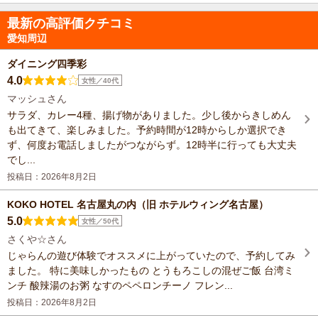
最新の高評価クチコミ
愛知周辺
ダイニング四季彩
4.0
女性／40代
マッシュさん
サラダ、カレー4種、揚げ物がありました。少し後からきしめん
も出てきて、楽しみました。予約時間が12時からしか選択でき
ず、何度お電話しましたがつながらず。12時半に行っても大丈夫
でし...
投稿日：2026年8月2日
KOKO HOTEL 名古屋丸の内（旧 ホテルウィング名古屋）
5.0
女性／50代
さくや☆さん
じゃらんの遊び体験でオススメに上がっていたので、予約してみ
ました。 特に美味しかったもの とうもろこしの混ぜご飯 台湾ミ
ンチ 酸辣湯のお粥 なすのペペロンチーノ フレン...
投稿日：2026年8月2日