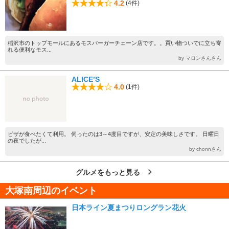
4.2
(4件)
稲沢市のトップモールにあるモスバーガーチェーン店です。。買い物ついでに立ち寄
れる便利なモス...
by マロンさんさん
ALICE’S
4.0
(1件)
ピザが食べたくて利用。 伺ったのは3～4度目ですが、安定の美味しさです。 日曜日
の夜でしたが...
by chonnさん
グルメをもっと見る
大塚南周辺のイベント
日本ライン夏まつりロングラン花火