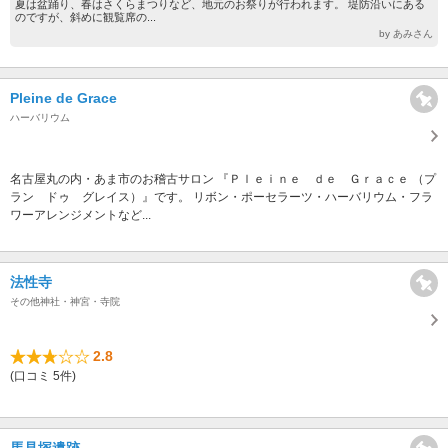
夏は盆踊り、春はさくらまつりなど、地元のお祭りが行われます。 堤防沿いにある
のですが、斜めに観覧席の...
by あみさん
Pleine de Grace
ハーバリウム
名古屋丸の内・あま市のお稽古サロン 『Ｐｌｅｉｎｅ ｄｅ Ｇｒａｃｅ （プ
ラン ドゥ グレイス）』です。 リボン・ポーセラーツ・ハーバリウム・フラ
ワーアレンジメントなど...
法性寺
その他神社・神宮・寺院
2.8
(口コミ 5件)
馬見塚遺跡