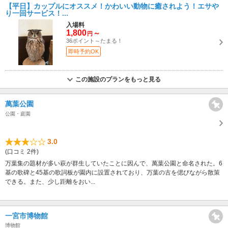
【平日】カップルにオススメ！かわいい動物に癒されよう！エサや
り一回サービス！...
入場料
1,800
～
円
36ポイント～たまる！
即時予約OK
この施設のプランをもっと見る
萬葉公園
公園・庭園
3.0
(口コミ 2件)
万葉集の題材が多い萩が群生していたことに因んで、萬葉公園と命名された。6
基の歌碑と45基の歌詞板が園内に設置されており、万葉の古を偲びながら散策
できる。また、少し距離をおい...
一宮市博物館
博物館