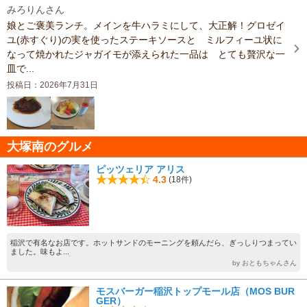
みろりんさん
娘とご褒美ランチ。メインを牛ハラミにして、大正解！グロゼイ
ユ(赤すぐり)の実を使ったステーキソースと ミルフィーユ状に
なって焼かれたジャガイモが添えられた一品は とても贅沢な一
皿で...
投稿日：2026年7月31日
大塚南のグルメ
ピッツェリア アリス
4.3
(18件)
稲沢で有名なお店です。ホットサンドのモーニングを頼んだら、ぎっしりつまってい
ました。味もよ...
by おともちゃんさん
モスバーガー稲沢トップモール店（MOS BUR
GER）