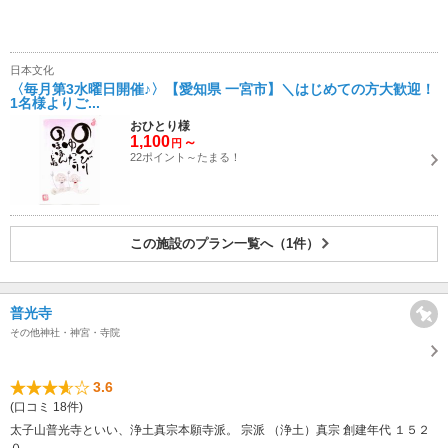
日本文化
〈毎月第3水曜日開催♪〉【愛知県 一宮市】＼はじめての方大歓迎！
1名様よりご...
おひとり様
1,100
～
円
22ポイント～たまる！
この施設のプラン一覧へ（1件）
普光寺
その他神社・神宮・寺院
3.6
(口コミ 18件)
太子山普光寺といい、浄土真宗本願寺派。 宗派 （浄土）真宗 創建年代 １５２
０