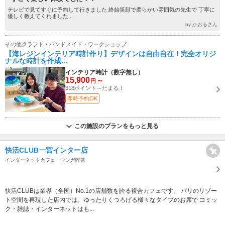
テレビで見てすぐに予約して行きました 終始笑顔で柔らかい雰囲気の先生で 丁寧に
優しく教えてくれました...
by かおるさん
その他クラフト・ハンドメイド・ワークショップ
【海レジンインテリア時計作り】デザインは自由自在！完全オリジ
ナルな時計を作成...
インテリア時計（数字無し）
15,900
～
円
318ポイント～たまる！
即時予約OK
この施設のプランをもっと見る
快活CLUB一宮インター店
インターネットカフェ・マンガ喫茶
快活CLUBは業界（全国）No.1の店舗数を誇る複合カフェです。 バリのリゾー
ト空間を再現した店内では、ゆったりくつろげる様々なタイプのお席で コミッ
ク・雑誌・インターネットはも...