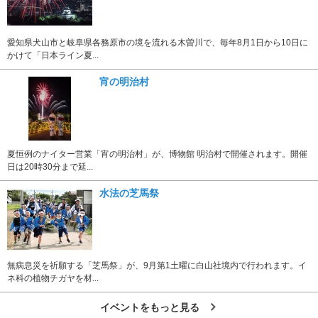
愛知県犬山市と岐阜県各務原市の境を流れる木曽川で、毎年8月1日から10日に
かけて「日本ライン夏...
宵の明治村
夏恒例のナイター営業「宵の明治村」が、博物館 明治村で開催されます。開催
日は20時30分まで延...
水法の芝馬祭
無病息災を祈願する「芝馬祭」が、9月第1土曜に白山社境内で行われます。イ
ネ科の植物チガヤを材...
イベントをもっと見る