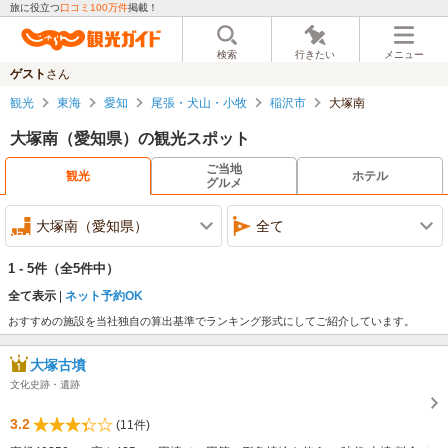
旅に役立つ
口コミ100万件
掲載！
検索
行きたい
メニュー
ゲスト
さん
観光
東海
愛知
尾張・犬山・小牧
稲沢市
大塚南
大塚南（愛知県）の観光スポット
ご当地
観光
ホテル
グルメ
大塚南（愛知県）
全て
1 - 5件
（全5件中）
全て表示
ネット予約OK
おすすめの施設を当社独自の算出基準でランキング形式にしてご紹介しています。
大塚古墳
文化史跡・遺跡
3.2
(11件)