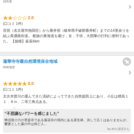
旧街道
2.0
(口コミ 1件)
宮宿（名古屋市熱田区）から垂井宿（岐阜県不破郡垂井町）までの14里余りを
結ぶ美濃路街道。 船旅の東海道を避け，女，子供，大部隊の行列に便利であっ
た。 【規模】延長6km
蓮華寺寺叢自然環境保全地域
特殊地形
5.0
(口コミ 1件)
太古木曽川の運んできた流砂によってできた自然提防上にあり、小丘は標高１
１．８ｍ、二等三角点ある。
“不思議なパワーを感じました”
蜂須賀小六の菩提寺である蓮花寺の境内にある原生林。決して広くはありませんが、
鬱蒼とした森の中は殆ど人...
by めたぼぼさん