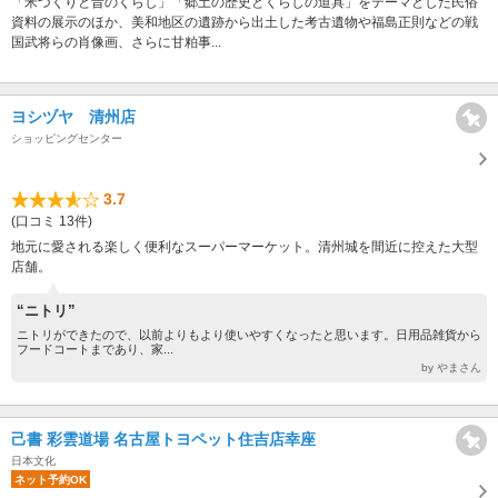
「米づくりと昔のくらし」「郷土の歴史とくらしの道具」をテーマとした民俗
資料の展示のほか、美和地区の遺跡から出土した考古遺物や福島正則などの戦
国武将らの肖像画、さらに甘粕事...
ヨシヅヤ 清州店
ショッピングセンター
3.7
(口コミ 13件)
地元に愛される楽しく便利なスーパーマーケット。清州城を間近に控えた大型
店舗。
“ニトリ”
ニトリができたので、以前よりもより使いやすくなったと思います。日用品雑貨から
フードコートまであり、家...
by やまさん
己書 彩雲道場 名古屋トヨペット住吉店幸座
日本文化
ネット予約OK