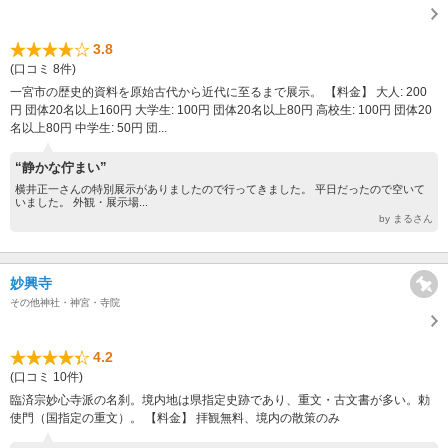
3.8
(口コミ 8件)
一宮市の歴史的資料を原始古代から近代に至るまで展示。 【料金】 大人: 200
円 団体20名以上160円 大学生: 100円 団体20名以上80円 高校生: 100円 団体20
名以上80円 中学生: 50円 団...
“静かな佇まい”
横井正一さんの特別展示がありましたので行ってきました。 平日だったので空いて
いました。 外観・展示場...
by まるさん
妙興寺
その他神社・神宮・寺院
4.2
(口コミ 10件)
臨済宗妙心寺派の名刹。境内地は県指定史跡であり、重文・古文書が多い。勅
使門（国指定の重文）。 【料金】 拝観無料、境内の散策のみ