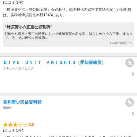
(口コミ 3件)
「蜂須賀小六正勝公旧宅跡」石碑あり。戦国時代の武将で業績を記した顕彰碑
は、美和町蜂須賀北本郷1343にあり。
“蜂須賀小六正勝公顕彰碑”
戦国から織田・豊臣の時代において蜂須賀家の名を世に知らしめた小六正勝。彼あっ
てこそ、その後代々阿波徳...
by めたぼぼさん
ＤＩＶＥ ＵＮＩＴ ＫＮＩＧＨＴＳ（愛知潜練所）
スキューバダイビング
美和歴史民俗資料館
博物館
2.8
(口コミ 5件)