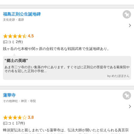
福島正則公生誕地碑
文化史跡・遺跡
4.5
(口コミ 2件)
賎ヶ岳の七本槍や関ヶ原の合戦で有名な戦国武将で生誕地碑あり。
“郷土の英雄”
あま市二ツ寺の古い集落の中にあります。すぐそばに正則公の菩提寺である菊泉院や
その名を冠した正則小学校...
by めたぼぼさん
蓮華寺
その他神社・神宮・寺院
3.8
(口コミ 17件)
蜂須賀弘法と親しまれている蓮華寺は、弘法大師が開いたと伝えられる真言宗