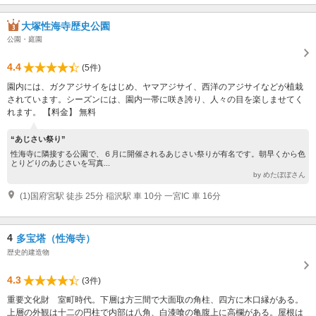
大塚性海寺歴史公園
公園・庭園
4.4
(5件)
園内には、ガクアジサイをはじめ、ヤマアジサイ、西洋のアジサイなどが植栽
されています。シーズンには、園内一帯に咲き誇り、人々の目を楽しませてく
れます。 【料金】 無料
“あじさい祭り”
性海寺に隣接する公園で、６月に開催されるあじさい祭りが有名です。朝早くから色
とりどりのあじさいを写真...
by めたぼぼさん
(1)国府宮駅 徒歩 25分 稲沢駅 車 10分 一宮IC 車 16分
4
多宝塔（性海寺）
歴史的建造物
4.3
(3件)
重要文化財 室町時代。下層は方三間で大面取の角柱、四方に木口縁がある。
上層の外観は十二の円柱で内部は八角、白漆喰の亀腹上に高欄がある。屋根は