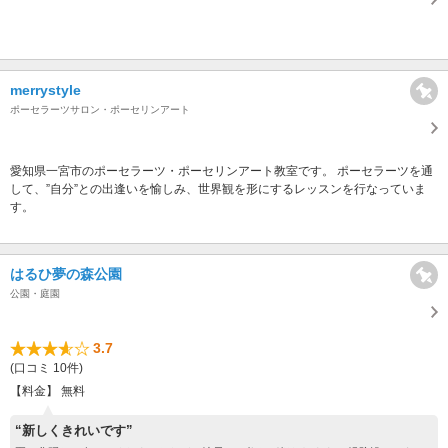
merrystyle
ポーセラーツサロン・ポーセリンアート
愛知県一宮市のポーセラーツ・ポーセリンアート教室です。 ポーセラーツを通
して、”自分”との出逢いを愉しみ、世界観を形にするレッスンを行なっていま
す。
はるひ夢の森公園
公園・庭園
3.7
(口コミ 10件)
【料金】 無料
“新しくきれいです”