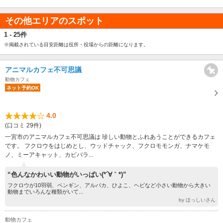
その他エリアのスポット
1 - 25件
※掲載されている目安距離は役所・役場からの距離になります。
アニマルカフェ不可思議
動物カフェ
ネット予約OK
4.0
(口コミ 29件)
一宮市のアニマルカフェ不可思議は 珍しい動物とふれあうことができるカフェ
です。 フクロウをはじめとし、ウッドチャック、フクロモモンガ、ナマケモ
ノ、ミーアキャット、カピバラ...
“色んなかわいい動物がいっぱい(*´∀｀*)”
フクロウが10羽弱、ペンギン、アルパカ、ひよこ、ヘビなど小さい動物から大きい
動物までいろんな種類がいて...
by ほっしいさん
動物カフェ