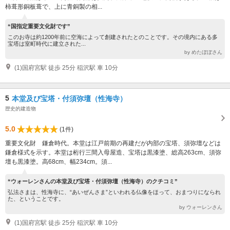
柿葺形銅板葺で、上に青銅製の相...
“国指定重要文化財です”
このお寺は約1200年前に空海によって創建されたとのことです。その境内にある多
宝塔は室町時代に建立された...
by めたぼぼさん
(1)国府宮駅 徒歩 25分 稲沢駅 車 10分
5
本堂及び宝塔・付須弥壇（性海寺）
歴史的建造物
5.0
(1件)
重要文化財 鎌倉時代。本堂は江戸前期の再建だが内部の宝塔、須弥壇などは
鎌倉様式を示す。本堂は桁行三間入母屋造、宝塔は黒漆塗、総高263cm、須弥
壇も黒漆塗。高68cm、幅234cm。須...
“ウォーレンさんの本堂及び宝塔・付須弥壇（性海寺）のクチコミ”
弘法さまは、性海寺に、“あいぜんさま”といわれる仏像をほって、おまつりになられ
た、ということです。
by ウォーレンさん
(1)国府宮駅 徒歩 25分 稲沢駅 車 10分