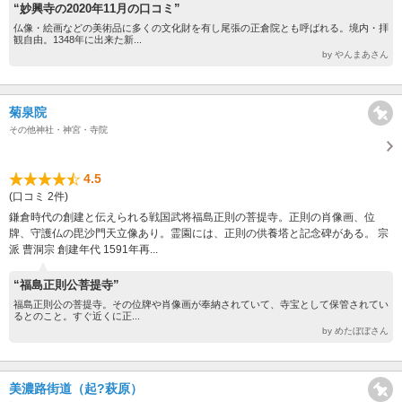
“妙興寺の2020年11月の口コミ”
仏像・絵画などの美術品に多くの文化財を有し尾張の正倉院とも呼ばれる。境内・拝
観自由。1348年に出来た新...
by やんまあさん
菊泉院
その他神社・神宮・寺院
4.5
(口コミ 2件)
鎌倉時代の創建と伝えられる戦国武将福島正則の菩提寺。正則の肖像画、位
牌、守護仏の毘沙門天立像あり。霊園には、正則の供養塔と記念碑がある。 宗
派 曹洞宗 創建年代 1591年再...
“福島正則公菩提寺”
福島正則公の菩提寺。その位牌や肖像画が奉納されていて、寺宝として保管されてい
るとのこと。すぐ近くに正...
by めたぼぼさん
美濃路街道（起?萩原）