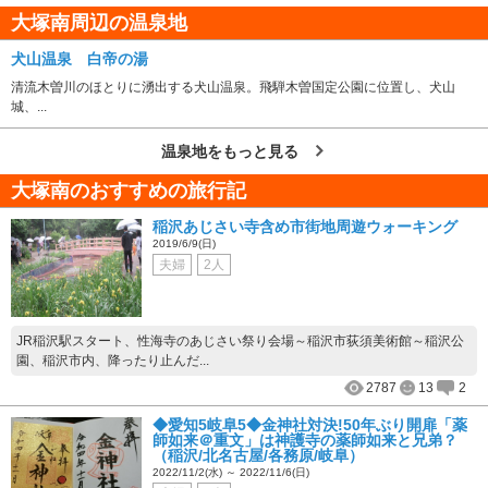
大塚南周辺の温泉地
犬山温泉 白帝の湯
清流木曽川のほとりに湧出する犬山温泉。飛騨木曽国定公園に位置し、犬山
城、...
温泉地をもっと見る
大塚南のおすすめの旅行記
稲沢あじさい寺含め市街地周遊ウォーキング
2019/6/9(日)
夫婦
2人
JR稲沢駅スタート、性海寺のあじさい祭り会場～稲沢市荻須美術館～稲沢公
園、稲沢市内、降ったり止んだ...
2787
13
2
◆愛知5岐阜5◆金神社対決!50年ぶり開扉「薬
師如来＠重文」は神護寺の薬師如来と兄弟？
（稲沢/北名古屋/各務原/岐阜）
2022/11/2(水) ～ 2022/11/6(日)