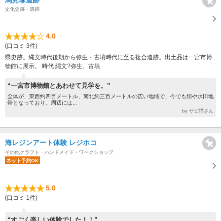
文化史跡・遺跡
4.0
(口コミ 3件)
県史跡。縄文時代後期から弥生・古墳時代に至る複合遺跡。出土品は一宮市博
物館に展示。 時代 縄文?弥生、古墳
“一宮市博物館とあわせて見学を。”
全体が、東西約四百メートル、南北約三百メートルの広い地域で、今でも畑や水田地
帯となっており、周辺には...
by サビ猫さん
海レジンアート体験 レジホコ
その他クラフト・ハンドメイド・ワークショップ
ネット予約OK
5.0
(口コミ 1件)
“すごく楽しい体験でした！！”