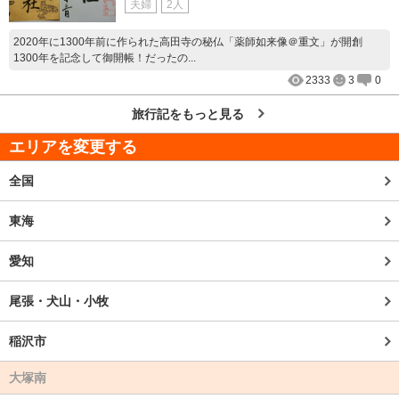
夫婦
2人
2020年に1300年前に作られた高田寺の秘仏「薬師如来像＠重文」が開創
1300年を記念して御開帳！だったの...
2333
3
0
旅行記をもっと見る
エリアを変更する
全国
東海
愛知
尾張・犬山・小牧
稲沢市
大塚南