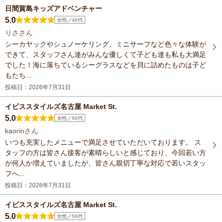
日間賀島キッズアドベンチャー
5.0
女性／40代
りささん
シーカヤックやシュノーケリング、ミニサーフなど色々な体験が
できて、スタッフさん達がみんな優しくて子ども達も私も大満足
でした！海に落ちているシーグラスなどを貝に詰めたものは子ど
もたち...
投稿日：2026年7月31日
イビススタイルズ名古屋 Market St.
5.0
女性／50代
kaorinさん
いつも充実したメニューで満足させていただいております。 ス
タッフの方は皆さん接客が素晴らしいと感じており、今回若い方
が何人か増えていましたが、皆さん親切丁寧な対応で若いスタッ
フへ...
投稿日：2026年7月31日
イビススタイルズ名古屋 Market St.
5.0
女性／50代