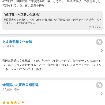
の古刹で、戦国武将「蜂須賀小六正勝」とその子「蜂須賀家政」の菩提寺とし
て知られている。古い歴史を持ち...
“蜂須賀小六正勝の生誕地”
豊臣秀吉がまだ若いころから仕えた蜂須賀小六正勝公の誕生の地であり菩提寺でもあ
ります。 この場所はかつ...
by うらさん
あま市美和文化会館
その他名所
普段は普通の文化施設ですが、年末から年始にかけて、毎年テーマを決めたイ
ルミネーションが行われることで、密かに知られているスポットです。 ※イル
ミネーションについては、あま...
蜂須賀小六正勝公顕彰碑
文化史跡・遺跡
4.0