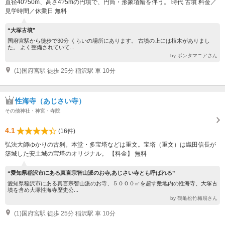
直径40?50m、高さ4?5mの円墳で、円筒・形象埴輪を伴う。 時代 古墳 料金／
見学時間／休業日 無料
“大塚古墳”
国府宮駅から徒歩で30分 くらいの場所にあります。 古墳の上には植木がありまし
た。 よく整備されていて...
by ポンタマニアさん
(1)国府宮駅 徒歩 25分 稲沢駅 車 10分
性海寺（あじさい寺）
その他神社・神宮・寺院
4.1
(16件)
弘法大師ゆかりの古刹。本堂・多宝塔などは重文。宝塔（重文）は織田信長が
築城した安土城の宝塔のオリジナル。 【料金】 無料
“愛知県稲沢市にある真言宗智山派のお寺,あじさい寺とも呼ばれる”
愛知県稲沢市にある真言宗智山派のお寺、５０００㎡を超す敷地内の性海寺、大塚古
墳を含め大塚性海寺歴史公...
by 鶴亀松竹梅扇さん
(1)国府宮駅 徒歩 25分 稲沢駅 車 10分