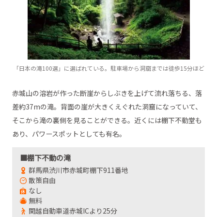
「日本の滝100選」に選ばれている。駐車場から洞窟までは徒歩15分ほど
赤城山の溶岩が作った断崖からしぶきを上げて流れ落ちる、落
差約37mの滝。背面の崖が大きくえぐれた洞窟になっていて、
そこから滝の裏側を見ることができる。近くには棚下不動堂も
あり、パワースポットとしても有名。
■棚下不動の滝
群馬県渋川市赤城町棚下911番地
散策自由
なし
無料
関越自動車道赤城ICより25分