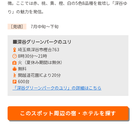
徴。ここでは赤、桃、黄、橙、白の5色8品種を栽培し「深谷ゆ
り」の魅力を発信。
［見頃］
7月中旬～下旬
■深谷グリーンパークのユリ
埼玉県深谷市樫合763
8時30分～21時
火（夏休み期間は無休）
無料
関越道花園ICより20分
600台
「深谷グリーンパークのユリ」の詳細はこちら
このスポット周辺の宿・ホテルを探す