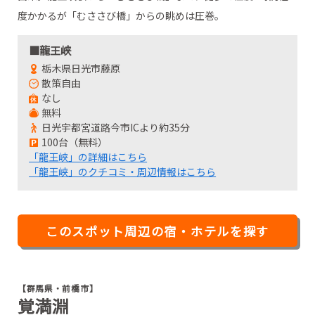
・HAKUBA IWATAKE MOUNTAIN RESORT【長野県・白馬
度かかるが「むささび橋」からの眺めは圧巻。
村】
■龍王峡
●新潟県
栃木県日光市藤原
・ザ・ヴェランダ石打丸山【新潟県・南魚沼市】
散策自由
・湯沢高原パノラマパーク【新潟県・湯沢町】
なし
無料
・国営越後丘陵公園【新潟県・長岡市】
日光宇都宮道路今市ICより約35分
●静岡県
100台（無料）
「龍王峡」の詳細はこちら
・伊豆パノラマパーク【静岡県・伊豆の国市】
「龍王峡」のクチコミ・周辺情報はこちら
・龍宮窟【静岡県・下田市】
このスポット周辺の宿・ホテルを探す
【群馬県・前橋市】
覚満淵