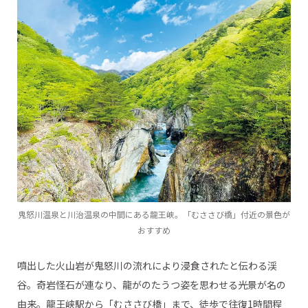
・マザー牧場の桃色吐息【千葉県・富津市】
・大山千枚田【千葉県・鴨川市】
・観光農山鴨川江見花笠山【千葉県・鴨川市】
●東京都
・払沢の滝【東京都・檜原村】
●神奈川県
・箱根湿生花園【神奈川県・箱根町】
・長井海の手公園 ソレイユの丘【神奈川県・横須賀市】
●山梨県
・山中湖 花の都公園【山梨県・山中湖村】
●長野県
鬼怒川温泉と川治温泉の中間にある龍王峡。「むささび橋」付近の景色が
おすすめ
・大正池【長野県・松本市】
・軽井沢白糸の滝 真夏のライトアップ’26【長野県・軽井沢
噴出した火山岩が鬼怒川の流れにより浸食されたと伝わる渓
町】
谷。奇岩怪石が連なり、龍がのたうつ姿を思わせる光景が名の
・御射鹿池【長野県・茅野市】
由来。龍王峡駅から「むささび橋」まで、徒歩で往復1時間程