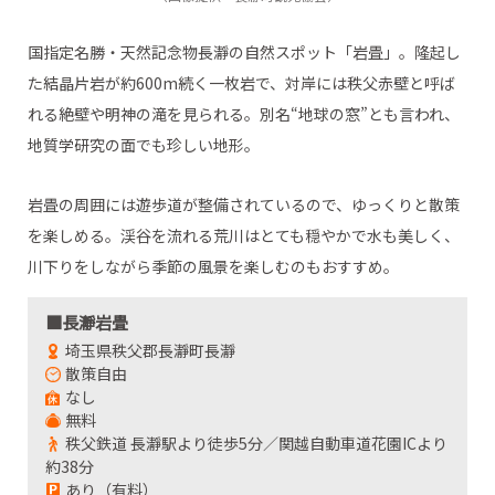
国指定名勝・天然記念物長瀞の自然スポット「岩畳」。隆起し
た結晶片岩が約600m続く一枚岩で、対岸には秩父赤壁と呼ば
れる絶壁や明神の滝を見られる。別名“地球の窓”とも言われ、
地質学研究の面でも珍しい地形。
岩畳の周囲には遊歩道が整備されているので、ゆっくりと散策
を楽しめる。渓谷を流れる荒川はとても穏やかで水も美しく、
川下りをしながら季節の風景を楽しむのもおすすめ。
■長瀞岩畳
埼玉県秩父郡長瀞町長瀞
散策自由
なし
無料
秩父鉄道 長瀞駅より徒歩5分／関越自動車道花園ICより
約38分
あり（有料）