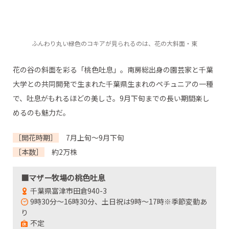
ふんわり丸い緑色のコキアが見られるのは、花の大斜面・東
花の谷の斜面を彩る「桃色吐息」。南房総出身の園芸家と千葉
大学との共同開発で生まれた千葉県生まれのペチュニアの一種
で、吐息がもれるほどの美しさ。9月下旬までの長い期間楽し
めるのも魅力だ。
［開花時期］
7月上旬～9月下旬
［本数］
約2万株
■マザー牧場の桃色吐息
千葉県富津市田倉940-3
9時30分～16時30分、土日祝は9時～17時※季節変動あ
り