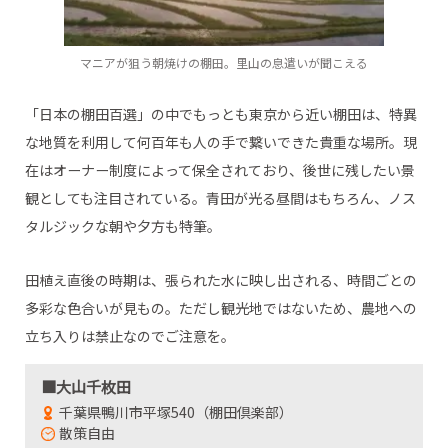
マニアが狙う朝焼けの棚田。里山の息遣いが聞こえる
「日本の棚田百選」の中でもっとも東京から近い棚田は、特異
な地質を利用して何百年も人の手で繋いできた貴重な場所。現
在はオーナー制度によって保全されており、後世に残したい景
観としても注目されている。青田が光る昼間はもちろん、ノス
タルジックな朝や夕方も特筆。
田植え直後の時期は、張られた水に映し出される、時間ごとの
多彩な色合いが見もの。ただし観光地ではないため、農地への
立ち入りは禁止なのでご注意を。
■大山千枚田
千葉県鴨川市平塚540（棚田倶楽部）