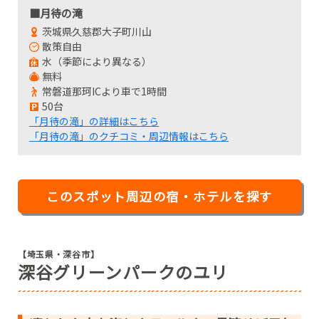
■月待の滝
茨城県久慈郡大子町川山
散策自由
水（季節により異なる）
無料
常磐道那珂ICより車で1時間
50台
「月待の滝」の詳細はこちら
「月待の滝」のクチコミ・周辺情報はこちら
このスポット周辺の宿・ホテルを探す
【埼玉県・深谷市】
深谷グリーンパークのユリ