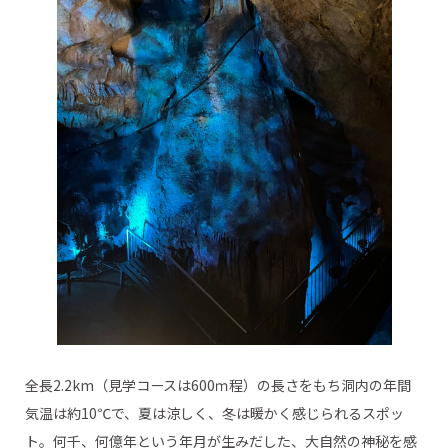
全長2.2km（見学コースは600ｍ程）の長さをもち洞内の年間
気温は約10℃で、夏は涼しく、冬は暖かく感じられるスポッ
ト。何千、何億年という年月が生みだした、大自然の神秘を感