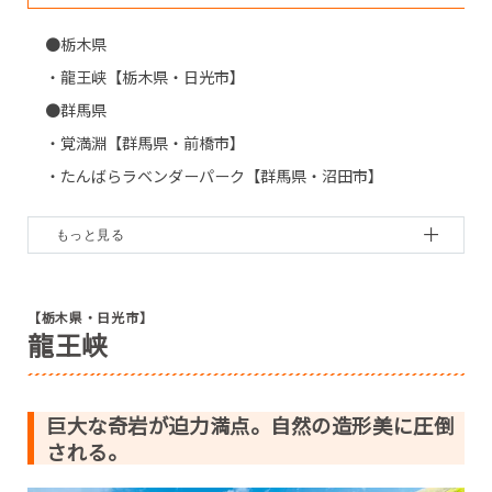
●栃木県
・龍王峡【栃木県・日光市】
●群馬県
・覚満淵【群馬県・前橋市】
・たんばらラベンダーパーク【群馬県・沼田市】
・棚下不動の滝【群馬県・渋川市】
・不二洞【群馬県・上野村】
●茨城県
・月待の滝【茨城県・大子町】
【栃木県・日光市】
龍王峡
●埼玉県
・深谷グリーンパークのユリ【埼玉県・深谷市】
・長瀞岩畳【埼玉県・長瀞町】
巨大な奇岩が迫力満点。自然の造形美に圧倒
・寺坂棚田【埼玉県・横瀬町】
される。
●千葉県