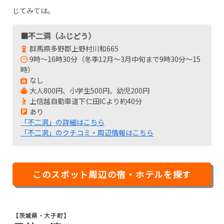
じてみては。
■不二洞（ふじどう）
群馬県多野郡上野村川和665
9時～16時30分（冬季12月～3月中旬まで9時30分～15
時）
なし
大人800円、小学生500円、幼児200円
上信越自動車道下仁田ICより約40分
あり
「不二洞」の詳細はこちら
「不二洞」のクチコミ・周辺情報はこちら
このスポット周辺の宿・ホテルを探す
【茨城県・大子町】