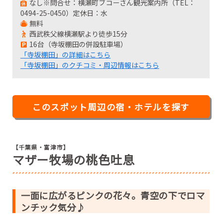
なし※問合せ：横瀬町ブコーさん観光案内所（TEL：
0494-25-0450）定休日：水
無料
西武秩父線横瀬駅より徒歩15分
16台（寺坂棚田の併設駐車場）
「寺坂棚田」の詳細はこちら
「寺坂棚田」のクチコミ・周辺情報はこちら
このスポット周辺の宿・ホテルを探す
【千葉県・富津市】
マザー牧場の桃色吐息
一面に広がるピンクの花々。青空の下でロマ
ンチック気分♪