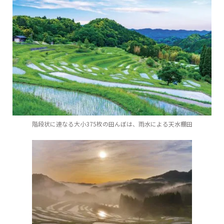
階段状に連なる大小375枚の田んぼは、雨水による天水棚田