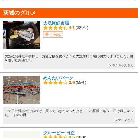
茨城のグルメ
大洗海鮮市場
4.1
(326件)
ご当地
大洗磯前神社を参拝し、お昼ご飯を食べようと大洗海鮮市場に初めてよりました。目
を引いたお店で...
by ゆきちゃんさん
めんたいパーク
3.9
(55件)
この日に帰るのであれば、買っていきたかったけど、この夏場にもう一日は難しかっ
た。 冷凍の明...
by マミヤさん
グルービー 日立
4.5
(30件)