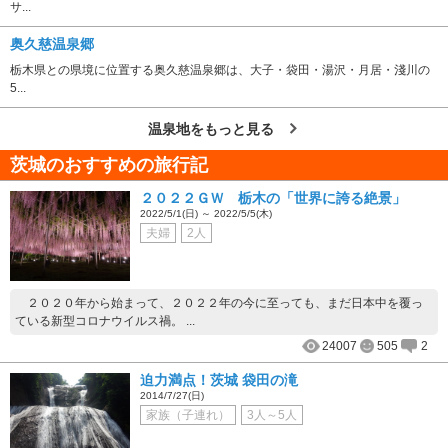
サ...
奥久慈温泉郷
栃木県との県境に位置する奥久慈温泉郷は、大子・袋田・湯沢・月居・淺川の
5...
温泉地をもっと見る
茨城のおすすめの旅行記
２０２２ＧＷ 栃木の「世界に誇る絶景」
2022/5/1(日) ～ 2022/5/5(木)
夫婦
2人
２０２０年から始まって、２０２２年の今に至っても、まだ日本中を覆っ
ている新型コロナウイルス禍。 ...
24007
505
2
迫力満点！茨城 袋田の滝
2014/7/27(日)
家族（子連れ）
3人～5人