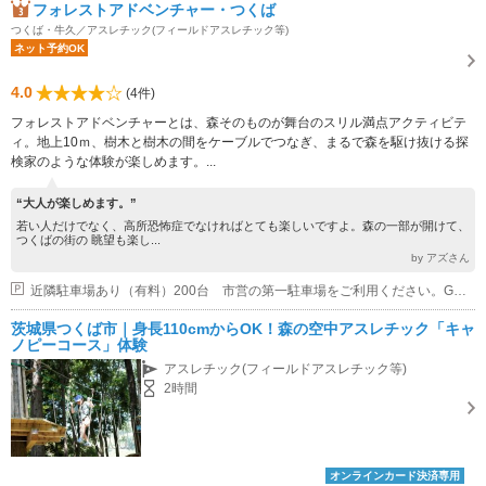
フォレストアドベンチャー・つくば
つくば・牛久／アスレチック(フィールドアスレチック等)
ネット予約OK
4.0
(4件)
フォレストアドベンチャーとは、森そのものが舞台のスリル満点アクティビテ
ィ。地上10ｍ、樹木と樹木の間をケーブルでつなぎ、まるで森を駆け抜ける探
検家のような体験が楽しめます。...
“大人が楽しめます。”
若い人だけでなく、高所恐怖症でなければとても楽しいですよ。森の一部が開けて、
つくばの街の 眺望も楽し...
by アズさん
近隣駐車場あり（有料）200台 市営の第一駐車場をご利用ください。GWや梅まつり等、季節やイベントで満車になる場合がございます。お早目のご到着をお願いいたします。
茨城県つくば市｜身長110cmからOK！森の空中アスレチック「キャ
ノピーコース」体験
アスレチック(フィールドアスレチック等)
2時間
オンラインカード決済専用