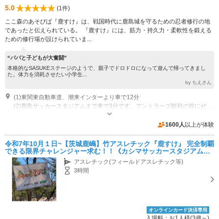
5.0
(1件)
ここ森のあそびば『鹿すけ』は、戦国時代に鹿島城を守るための忍者修行の地
であったと伝えられている。 『鹿すけ』には、筋力・持久力・柔軟性を鍛える
ための修行場が設けられていま...
“パパと子どもが大奮闘”
本格的なSASUKEステージのようで、親子でドロドロになって遊んで帰ってきまし
た。体力を消耗させたい小学生...
by ちえさん
(1)東関東自動車道、潮来インターより車で12分
(2)鹿島サッカースタジアムまで車で3分です。アントラーズ観戦の前にぜひお立ち寄りください！
開園時間：１０：００～１６：００
専用駐車場あり（無料）30台
1600人
以上が体験
令和7年10月１日~【茨城鹿嶋】竹アスレチック『鹿すけ』 完全制覇
できる限界チャレンジャー求む！！《カシマサッカースタジアムか
ら車で約3分／鹿島神宮から車で約3分》お子様・ファミリーにおす
アスレチック(フィールドアスレチック等)
すめ★
3時間
オンラインカード決済専用
入場料：お1人様(3歳～)