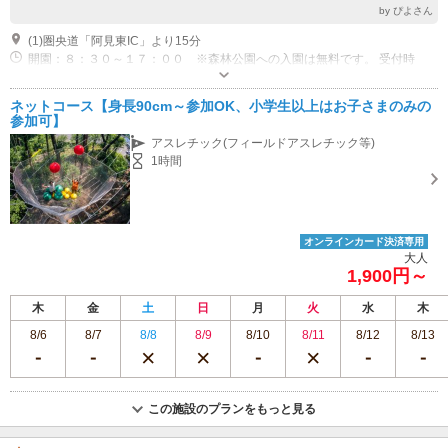
by ぴよさん
(1)圏央道「阿見東IC」より15分
開園：８：３０～１７：００ ※森林公園への入園は無料です。 受付時
間：９：００～１５：００ ※季節等により受付時間は変動します。 定休
日：不定休
専用駐車場あり（無料）126台
ネットコース【身長90cm～参加OK、小学生以上はお子さまのみの
参加可】
アスレチック(フィールドアスレチック等)
1時間
オンラインカード決済専用
大人
1,900円～
木
金
土
日
月
火
水
木
8/6
8/7
8/8
8/9
8/10
8/11
8/12
8/13
この施設のプランをもっと見る