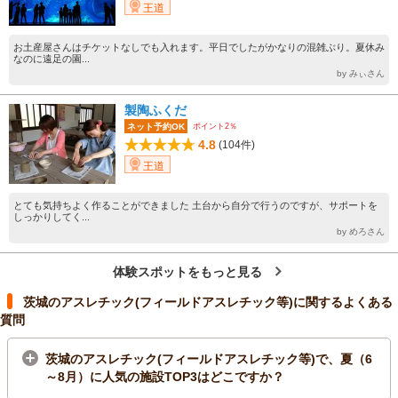
王道
お土産屋さんはチケットなしでも入れます。平日でしたがかなりの混雑ぶり。夏休み
なのに遠足の園...
by みぃさん
製陶ふくだ
ポイント2％
ネット予約OK
4.8
(104件)
王道
とても気持ちよく作ることができました 土台から自分で行うのですが、サポートを
しっかりしてく...
by めろさん
体験スポットをもっと見る
茨城のアスレチック(フィールドアスレチック等)に関するよくある
質問
茨城のアスレチック(フィールドアスレチック等)で、夏（6
～8月）に人気の施設TOP3はどこですか？