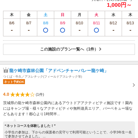
1,000円～
木
金
土
日
月
火
水
木
8/6
8/7
8/8
8/9
8/10
8/11
8/12
8/13
この施設のプラン一覧へ（1件）
龍ケ崎市森林公園「アドベンチャーバレー龍ケ崎」
つくば・牛久／アスレチック(フィールドアスレチック等)
ネット予約OK
4.0
(1件)
茨城県の龍ケ崎市森林公園内にあるアウトドアアクティビティ施設です！園内
にはキャンプ場・様々なアクティビティや無料遊具エリア、バーベキュー場な
どもあります！都心より1時間半...
“ネットコースを体験しました！”
小学生の参加は、下からの保護者の見守りで利用可能ということで、小学3年生一名
で参加させてみました。 ...