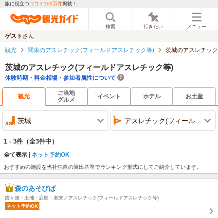
旅に役立つ
口コミ100万件
掲載！
検索
行きたい
メニュー
ゲスト
さん
観光
関東のアスレチック(フィールドアスレチック等)
茨城のアスレチック
茨城のアスレチック(フィールドアスレチック等)
体験時期・料金相場・参加者属性について
ご当地
観光
イベント
ホテル
お土産
グルメ
茨城
アスレチック(フィールドアスレチック等)
1 - 3件
（全3件中）
全て表示
ネット予約OK
おすすめの施設を当社独自の算出基準でランキング形式にしてご紹介しています。
森のあそびば
霞ヶ浦・土浦・鹿島・潮来／アスレチック(フィールドアスレチック等)
ネット予約OK