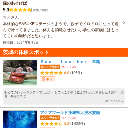
森のあそびば
5.0
女性／30代
ちえさん
本格的なSASUKEステージのようで、親子でドロドロになって遊
んで帰ってきました。体力を消耗させたい小学生の家族にはもっ
てこいの場所だと思います。
投稿日：2024年6月5日
茨城の体験スポット
Ｓｏｕｌ Ｌｅａｔｈｅｒ 革魂
ポイント2％
ネット予約OK
4.9
(196件)
王道
初めてのレザークラフトでしたが、とてもご丁寧に教えていただきました！刻印・染
色・組み立てと...
by ひびきさん
アクアワールド茨城県大洗水族館
ポイント2％
ネット予約OK
4.3
(1,655件)