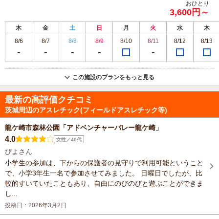
おひとり
3,600円～
木
金
土
日
月
火
水
木
8/6
8/7
8/8
8/9
8/10
8/11
8/12
8/13
この施設のプランをもっと見る
最新の高評価クチコミ
茨城周辺のアスレチック(フィールドアスレチック等)
龍ケ崎市森林公園「アドベンチャーバレー龍ケ崎」
4.0
女性／40代
ぴよさん
小学生の参加は、下からの保護者の見守りで利用可能ということ
で、小学3年生一名で参加させてみました。 日曜日でしたが、比
較的すいていたこともあり、自由にのびのびと遊ぶことができま
し...
投稿日：2026年3月2日