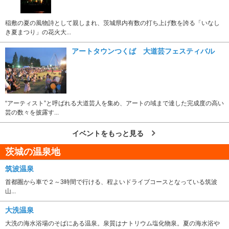
稲敷の夏の風物詩として親しまれ、茨城県内有数の打ち上げ数を誇る「いなし
き夏まつり」の花火大...
アートタウンつくば 大道芸フェスティバル
“アーティスト”と呼ばれる大道芸人を集め、アートの域まで達した完成度の高い
芸の数々を披露す...
イベントをもっと見る
茨城の温泉地
筑波温泉
首都圏から車で２～3時間で行ける、程よいドライブコースとなっている筑波
山...
大洗温泉
大洗の海水浴場のそばにある温泉。泉質はナトリウム塩化物泉。夏の海水浴や