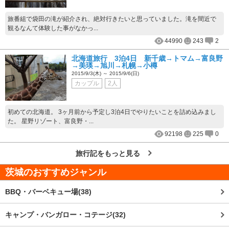
旅番組で袋田の滝が紹介され、絶対行きたいと思っていました。滝を間近で
観るなんて体験した事がなかっ...
44990
243
2
北海道旅行 3泊4日 新千歳→トマム→富良野
→美瑛→旭川→札幌→小樽
2015/9/3(木) ～ 2015/9/6(日)
カップル
2人
初めての北海道。 3ヶ月前から予定し3泊4日でやりたいことを詰め込みまし
た。 星野リゾート、富良野・...
92198
225
0
旅行記をもっと見る
茨城
のおすすめジャンル
BBQ・バーベキュー場(38)
キャンプ・バンガロー・コテージ(32)