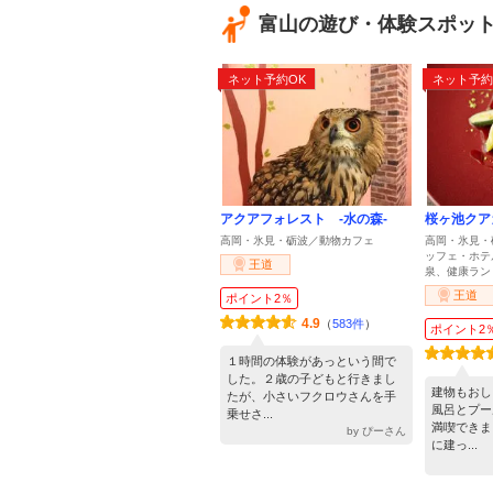
富山の遊び・体験スポッ
ネット予約OK
ネット予約
アクアフォレスト -水の森-
桜ヶ池クア
高岡・氷見・砺波／動物カフェ
高岡・氷見・
ッフェ・ホテ
王道
泉、健康ラン
王道
ポイント2％
4.9
（
583件
）
ポイント2
１時間の体験があっという間で
した。２歳の子どもと行きまし
建物もおし
たが、小さいフクロウさんを手
風呂とプー
乗せさ...
満喫できま
by ぴーさん
に建っ...