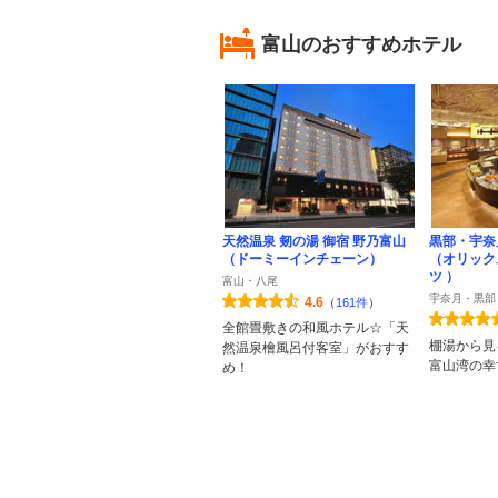
富山のおすすめホテル
天然温泉 剱の湯 御宿 野乃富山
黒部・宇奈
（ドーミーインチェーン）
（オリック
ツ ）
富山・八尾
宇奈月・黒部
4.6
（
161件
）
全館畳敷きの和風ホテル☆「天
棚湯から見
然温泉檜風呂付客室」がおすす
富山湾の幸
め！