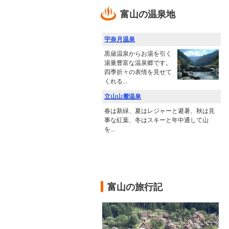
富山の温泉地
宇奈月温泉
黒薙温泉からお湯を引く
湯量豊富な温泉郷です。
四季折々の表情を見せて
くれる...
立山山麓温泉
春は新緑、夏はレジャーと避暑、秋は見
事な紅葉、冬はスキーと年中通して山
を...
富山の旅行記