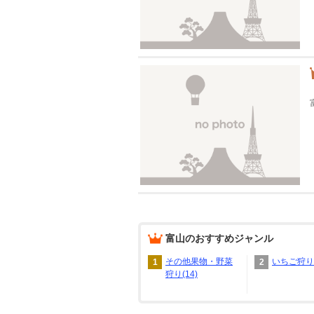
富山
のおすすめジャンル
その他果物・野菜
いちご狩り(
1
2
狩り(14)