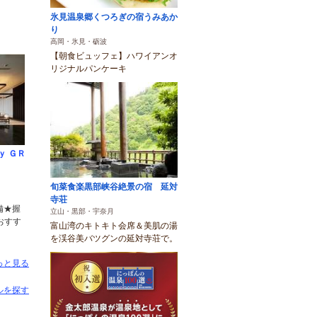
氷見温泉郷くつろぎの宿うみあか
り
高岡・氷見・砺波
【朝食ビュッフェ】ハワイアンオ
リジナルパンケーキ
ｙ ＧＲ
旬菜食楽黒部峡谷絶景の宿 延対
）
寺荘
備★握
立山・黒部・宇奈月
おすす
富山湾のキトキト会席＆美肌の湯
を渓谷美バツグンの延対寺荘で。
っと見る
ルを探す