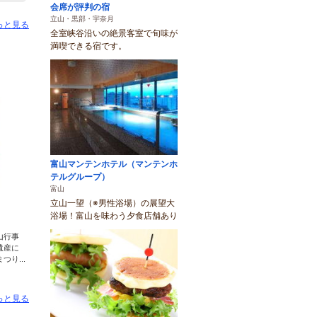
会席が評判の宿
立山・黒部・宇奈月
っと見る
全室峡谷沿いの絶景客室で旬味が
満喫できる宿です。
富山マンテンホテル（マンテンホ
テルグループ）
富山
立山一望（※男性浴場）の展望大
浴場！富山を味わう夕食店舗あり
山行事
遺産に
り...
っと見る