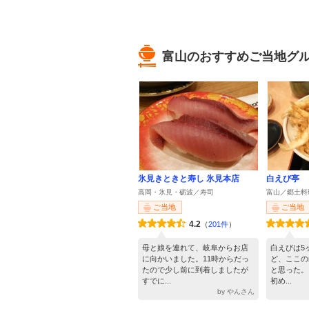
富山のおすすめご当地グ
氷見きときと寿し 氷見本店
白えび亭
高岡・氷見・砺波／寿司
富山／郷土料
ご当地
ご当地
4.2
（
201件
）
母と娘を連れて、岐阜からお店
白えびは5
に向かいました。11時からだっ
ど、ここの
たので少し前に到着しましたが
と思った。
すでに...
初め...
by やんさん