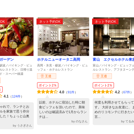
ト
OK
ネット予約OK
ネット予約OK
ガーデン
ホテルニューオータニ高岡
富山 エクセルホテル東
砺波／バイキング・ビュ
高岡・氷見・砺波／バイキング・ビュ
富山／バイキング・ビュッフ
ルレストラン、日帰り温
ッフェ・ホテルレストラン
ルレストラン、アフタヌーン
ド・スーパー銭湯
王道
王道
ポイント2％
ポイント2％
％
4.0
4.2
（
91件
）
（
67件
）
4.1
（
124件
）
以前、ホテルに宿泊した時に朝
何度も利用させてもらって
ゃれで、ランチとお
食ビッフェを頂いたので、美味
す。 大好きなお友達に、 
ルを家族で思う存分
しいのは確認済みで1月からラン
めのリコモンテに行きたい
した！ちょっと山奥
チは...
言...
by のなさん
by てる
by うさぎさん