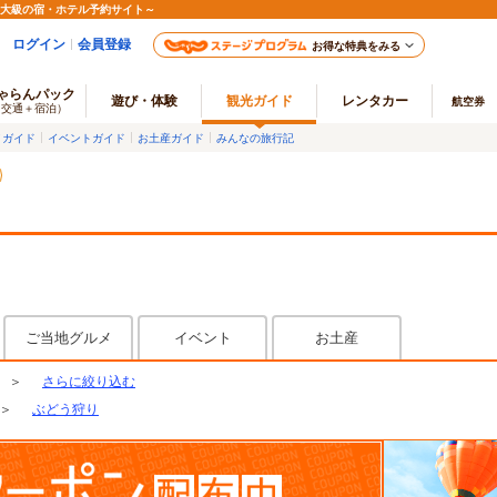
最大級の宿・ホテル予約サイト～
ログイン
会員登録
お得な特典をみる
ゃらんパック
遊び・体験
観光ガイド
レンタカー
航空券
（交通＋宿泊）
メガイド
イベントガイド
お土産ガイド
みんなの旅行記
ご当地グルメ
イベント
お土産
＞
さらに絞り込む
＞
ぶどう狩り