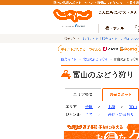
国内の観光スポット・イベント情報はじゃらんnet ～日本
こんにちは♪ゲストさん
じ
宿・ホテル
観光ガイド
旅行ガイド
観光ガイド
ご当地グル
ポイントがたまる・つかえる
観光ガイド
＞
北陸のぶどう狩り
＞
富山のぶどう狩り
富山のぶどう狩り
エリア概要
観光スポット
エリア
全国
＞
北陸
＞
富山
ジャンル
全て
＞
果物・野菜狩り