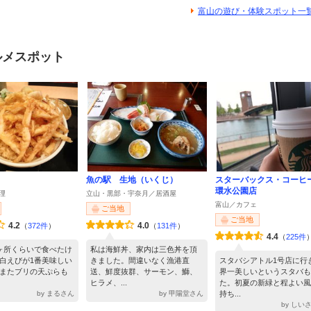
富山の遊び・体験スポット一
ルメスポット
魚の駅 生地（いくじ）
スターバックス・コーヒー
環水公園店
理
立山・黒部・宇奈月／居酒屋
富山／カフェ
ご当地
ご当地
4.2
4.0
（
372件
）
（
131件
）
4.4
（
225件
ヶ所くらいで食べたけ
私は海鮮丼、家内は三色丼を頂
白えびが1番美味しい
きました。間違いなく漁港直
スタバシアトル1号店に行
またブリの天ぷらも
送、鮮度抜群、サーモン、鰤、
界一美しいというスタバも
ヒラメ、...
た。初夏の新緑と程よい風
by まるさん
by 甲陽堂さん
持ち...
by しい