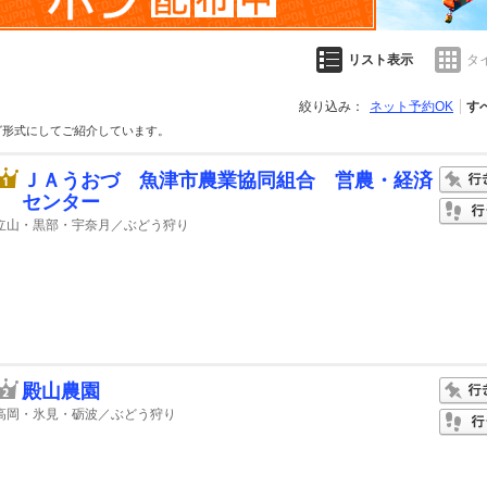
リスト表示
タ
絞り込み：
ネット予約OK
す
グ形式にしてご紹介しています。
ＪＡうおづ 魚津市農業協同組合 営農・経済
センター
立山・黒部・宇奈月／ぶどう狩り
殿山農園
高岡・氷見・砺波／ぶどう狩り