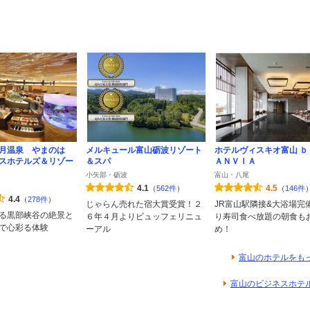
月温泉 やまのは
メルキュール富山砺波リゾート
ホテルヴィスキオ富山 ｂ
スホテルズ＆リゾー
＆スパ
ＡＮＶＩＡ
小矢部・砺波
富山・八尾
4.1
4.5
（
562件
）
（
146件
4.4
（
278件
）
じゃらん売れた宿大賞受賞！２
JR富山駅隣接&大浴場完
る黒部峡谷の絶景と
６年４月よりビュッフェリニュ
り寿司食べ放題の朝食も
で心彩る体験
ーアル
め！
富山のホテルをも
富山のビジネスホテ