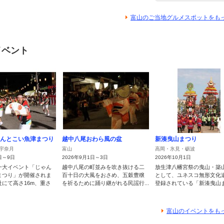
富山のご当地グルメスポットをも
イベント
ゃんとこい魚津まつり
越中八尾おわら風の盆
新湊曳山まつり
宇奈月
富山
高岡・氷見・砺波
日～9日
2026年9月1日～3日
2026年10月1日
一大イベント「じゃん
越中八尾の町並みを吹き抜ける二
放生津八幡宮祭の曳山・築
まつり」が開催されま
百十日の大風をおさめ、五穀豊穣
として、ユネスコ無形文化
にて高さ16m、重さ
を祈るために踊り継がれる民謡行...
登録されている「新湊曳山まつ
富山のイベントをも