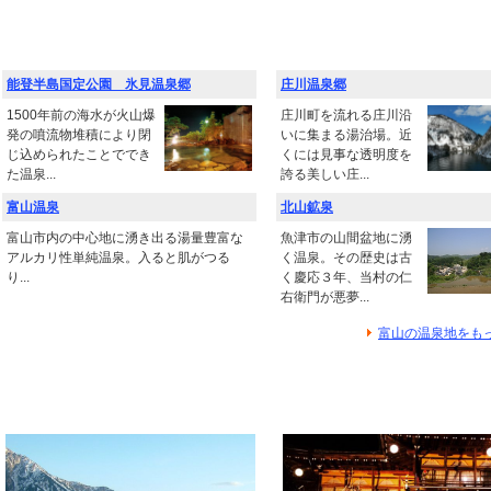
能登半島国定公園 氷見温泉郷
庄川温泉郷
1500年前の海水が火山爆
庄川町を流れる庄川沿
発の噴流物堆積により閉
いに集まる湯治場。近
じ込められたことででき
くには見事な透明度を
た温泉...
誇る美しい庄...
富山温泉
北山鉱泉
富山市内の中心地に湧き出る湯量豊富な
魚津市の山間盆地に湧
アルカリ性単純温泉。入ると肌がつる
く温泉。その歴史は古
り...
く慶応３年、当村の仁
右衛門が悪夢...
富山の温泉地をも