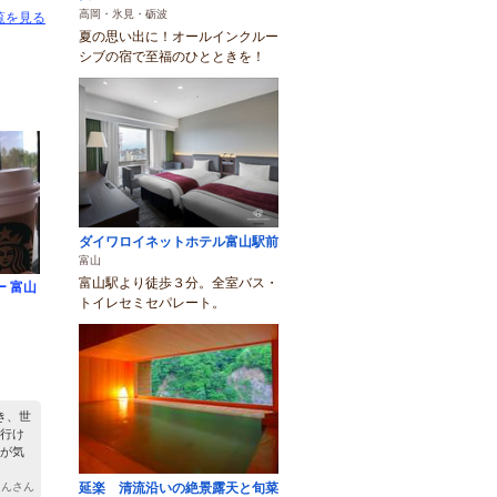
高岡・氷見・砺波
覧を見る
夏の思い出に！オールインクルー
シブの宿で至福のひとときを！
ダイワロイネットホテル富山駅前
富山
富山駅より徒歩３分。全室バス・
 富山
トイレセミセパレート。
）
き、世
行け
が気
延楽 清流沿いの絶景露天と旬菜
さんさん