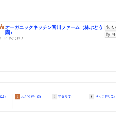
オーガニックキッチン音川ファーム（林ぶどう
園）
富山／ぶどう狩り
13)
ぶどう狩り(3)
芋掘り(2)
りんご狩り(2)
3
4
5