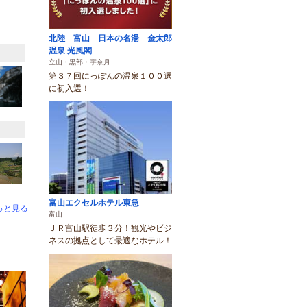
北陸 富山 日本の名湯 金太郎
温泉 光風閣
立山・黒部・宇奈月
第３７回にっぽんの温泉１００選
に初入選！
富山エクセルホテル東急
っと見る
富山
ＪＲ富山駅徒歩３分！観光やビジ
ネスの拠点として最適なホテル！