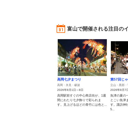
富山で開催される注目の
高岡七夕まつり
第57回じ
高岡・氷見・砺波
立山・黒部・
2026年8月1日～8日
2026年8月7
高岡駅前すぐの中心商店街が、1週
魚津の夏の
間にわたり七夕飾りで彩られま
とこい魚津
す。見上げるほどの青竹には色と...
す。諏訪神社
5...