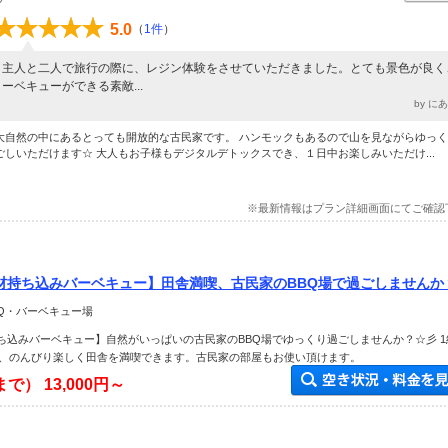
5.0
（
1件
）
主人と二人で旅行の際に、レジン体験をさせていただきました。とても景色が良く
ーベキューができる素敵...
by に
大自然の中にあるとっても開放的な古民家です。 ハンモックもあるので山を見ながらゆっ
ごしいただけます☆ 大人もお子様もデジタルデトックスでき、１日中お楽しみいただけ...
※最新情報はプラン詳細画面にてご確認
食材持ち込みバーベキュー】田舎満喫、古民家のBBQ場で過ごしませんか
BQ・バーベキュー場
持ち込みバーベキュー】自然がいっぱいの古民家のBBQ場でゆっくり過ごしませんか？☆彡 1
、のんびり楽しく田舎を満喫できます。古民家の部屋もお使い頂けます。
まで）
13,000円～