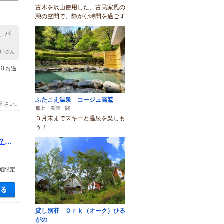
古木を沢山使用した、古民家風の
憩の空間で、静かな時間を過ごす
、バ
あいさん
くりお過
ふたこえ温泉 コージュ高鷲
下さい。
郡上・美濃・関
３月末までスキーと温泉を楽しも
う！
？☆
組限定
空き状況・料金を見る
貸し別荘 Ｏｒｋ（オーク）ひる
がの