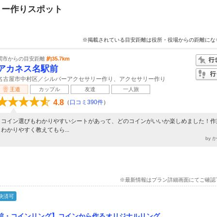
リー作りスポット
※掲載されている目安距離は役所・役場からの距離にな
関市からの目安距離
約35.7km
アカネス名駅前
名古屋市中村区／シルバーアクセサリー作り、アクセサリー作り
王道
カップル
友達
一人旅
4.8
（
口コミ390件
）
コイン選びもわかりやすいシートがあって、どのコインがいいか楽しめました！作
わかりやすく教えてもら...
by 
※最新情報はプラン詳細画面にてご確認
決済可
前・コインリング】コインから作るオリジナルリング