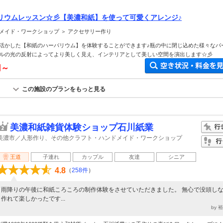
リウムレッスン☆彡【美濃和紙】を使って可愛くアレンジ♪
メイド・ワークショップ ＞ アクセサリー作り
活かした【和紙のハーバリウム】を体験することができます♪瓶の中に閉じ込めた様々なパ
ルの光の反射によってより美しく見え、インテリアとして美しい空間を演出します☆彡
円～
この施設のプランをもっと見る
美濃和紙雑貨体験ショップ石川紙業
美濃市／人形作り、その他クラフト・ハンドメイド・ワークショップ
王道
子連れ
カップル
友達
シニア
4.8
（
258件
）
雨降りの午後に和紙ころころの制作体験をさせていただきました。 無心で没頭し
作れて楽しかったです...
by 