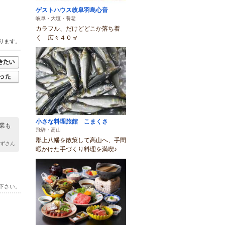
ゲストハウス岐阜羽島心音
岐阜・大垣・養老
カラフル、だけどどこか落ち着
く 広々４０㎡
ります。
小さな料理旅館 こまくさ
業も
飛騨・高山
郡上八幡を散策して高山へ、手間
かずさん
暇かけた手づくり料理を満喫♪
下さい。