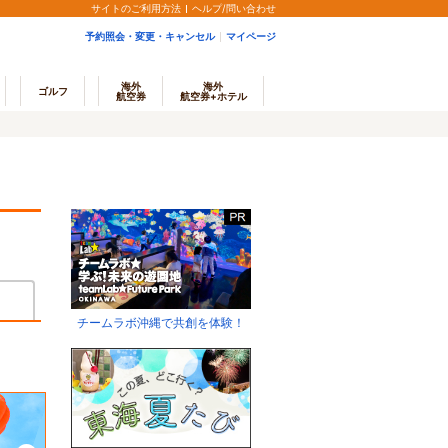
サイトのご利用方法
ヘルプ/問い合わせ
予約照会・変更・キャンセル
マイページ
海外
海外
ゴルフ
航空券
航空券+ホテル
チームラボ沖縄で共創を体験！