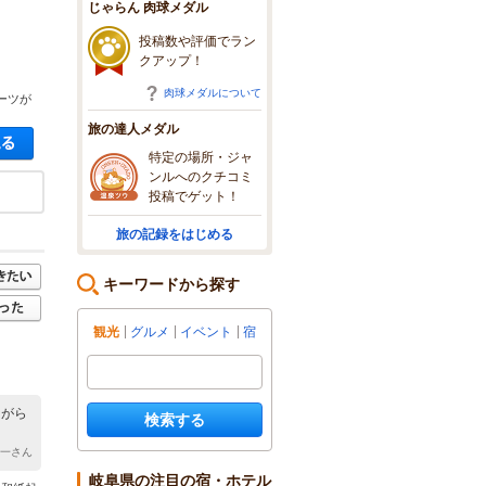
じゃらん 肉球メダル
投稿数や評価でラン
クアップ！
肉球メダルについて
ーツが
旅の達人メダル
空き状況・料金を見る
特定の場所・ジャ
ンルへのクチコミ
投稿でゲット！
旅の記録をはじめる
キーワードから探す
観光
グルメ
イベント
宿
ながら
検索する
裕一さん
岐阜県の注目の宿・ホテル