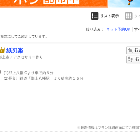
リスト表示
タ
絞り込み：
ネット予約OK
す
グ形式にしてご紹介しています。
紙刃楽
郡上市／アクセサリー作り
(1)郡上八幡ICより車で約５分
(2)長良川鉄道「郡上八幡駅」より徒歩約１５分
※最新情報はプラン詳細画面にてご確認