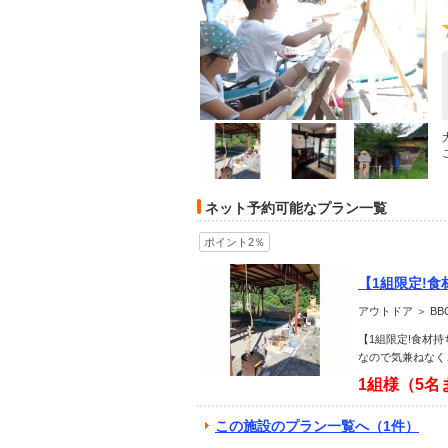
ネット予約可能なプラン一覧
ポイント2％
【1組限定!
彡
アウトドア ＞ B
【1組限定!食材
なので気兼ねなく
1組様（5名
この施設のプラン一覧へ（1件）