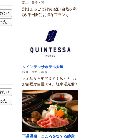
郡上・美濃・関
別荘まるごと貸切宿泊♪自然を満
喫♪平日限定お得なプランも！
クインテッサホテル大垣
岐阜・大垣・養老
大垣駅から徒歩３分！広々とした
お部屋が自慢です。駐車場完備！
下呂温泉 こころをなでる静寂