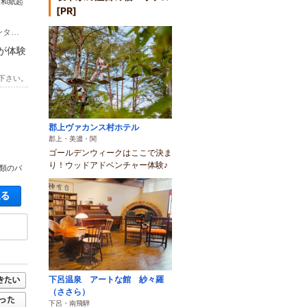
！和紙起
[PR]
.
(1)鉄道：長良川鉄道 美濃梅山駅から徒歩10分 車：東海北陸自動車道 美濃インターより約8分
が体験
下さい。
郡上ヴァカンス村ホテル
郡上・美濃・関
ゴールデンウィークはここで決ま
り！ウッドアドベンチャー体験♪
類のパ
空き状況・料金を見る
下呂温泉 アートな館 紗々羅
（ささら）
下呂・南飛騨