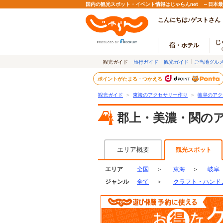
国内の観光スポット・イベント情報はじゃらんnet ～日本
こんにちは♪ゲストさん
じ
宿・ホテル
観光ガイド
旅行ガイド
観光ガイド
ご当地グル
ポイントがたまる・つかえる
観光ガイド
＞
東海のアクセサリー作り
＞
岐阜のアク
郡上・美濃・関の
エリア概要
観光スポット
エリア
全国
＞
東海
＞
岐阜
ジャンル
全て
＞
クラフト・ハンド