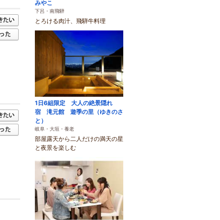
みやこ
下呂・南飛騨
とろける肉汁、飛騨牛料理
1日6組限定 大人の絶景隠れ
宿 滝元館 遊季の里（ゆきのさ
と）
岐阜・大垣・養老
部屋露天から二人だけの満天の星
と夜景を楽しむ