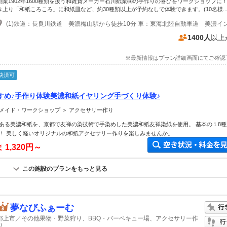
創業1902年1600種類を扱う和雑貨メーカー石川紙業㈱の手作りの喜びをワークショップに
き上り「和紙ころころ」に和紙皿など、約30種類以上が予約なしで体験できます。(10名様..
1400人
以上
※最新情報はプラン詳細画面にてご確認
決済可
すめ♪手作り体験美濃和紙イヤリング手づくり体験♪
メイド・ワークショップ ＞ アクセサリー作り
ある美濃和紙を、京都で友禅の染技術で手染めした美濃和紙友禅染紙を使用。 基本の１8種
！ 美しく軽いオリジナルの和紙アクセサリー作りを楽しみませんか。
ま
1,320円～
この施設のプランをもっと見る
夢なびふぁーむ
郡上市／その他果物・野菜狩り、BBQ・バーベキュー場、アクセサリー作
り