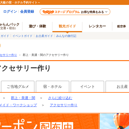
最大級の宿・ホテル予約サイト～
ログイン
会員登録
お得な特典をみる
ゃらんパック
遊び・体験
観光ガイド
レンタカー
航空券
（交通＋宿泊）
メガイド
イベントガイド
お土産ガイド
みんなの旅行記
セサリー作り
＞
郡上・美濃・関のアクセサリー作り
アクセサリー作り
ご当地グルメ
宿・ホテル
イベント
お土産
＞
郡上・美濃・関
＞
さらに絞り込む
メイド・ワークショップ
＞
アクセサリー作り