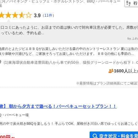
三河／バイキング・ビュッフェ・ホテルレストラン、BBQ・バーベキュー
場
3.9
（
11件
）
口コミにあったように、お店までの道は狭いので対向車注意が必要でした。席数が
っているため、予約も必...
by ふ
地産のとよたジビエＢＢＱがお楽しみいただける森の中のカントリーレストラン 夏には魚の
取り体験や川遊びなど、ご家族そろってお楽しみいただけます。 ＢＢＱの他にも季節の...
1600人
以上
※最新情報はプラン詳細画面にてご確認
体験】 朝から夕方まで遊べる！バーベキューセットプラン！！
BQ・バーベキュー場
然の中で炭火焼きBBQを楽しもう！ 手ぶらでOK、屋根付き川沿い席でゆっくりお過ごしく
500円～