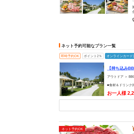
ネット予約可能なプラン一覧
即時予約OK
ポイント2％
オンラインカード
【持ち込みB
タッフにお任
アウトドア ＞ B
＞
■食材＆ドリンク
お一人様
2,
ネット予約OK