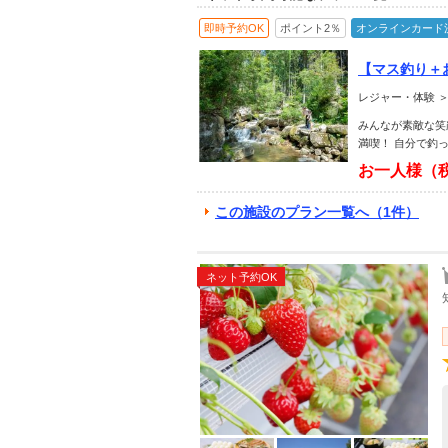
即時予約OK
ポイント2％
オンラインカード
【マス釣り＋
レジャー・体験 ＞
みんなが素敵な笑
満喫！ 自分で釣
お一人様（
この施設のプラン一覧へ（1件）
ネット予約OK