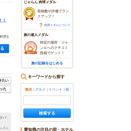
じゃらん 肉球メダル
投稿数や評価でラン
クアップ！
！！
肉球メダルについて
旅の達人メダル
料理を
特定の場所・ジャ
空き状況・料金を見る
ンルへのクチコミ
投稿でゲット！
旅の記録をはじめる
キーワードから探す
観光
グルメ
イベント
宿
検索する
クバ
ゅんさん
愛知県の注目の宿・ホテル