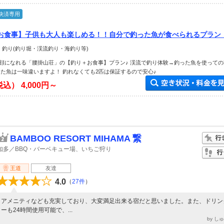
決済専用
お食事】子供も大人も楽しめる！！自分で釣った魚が食べられるプラン
 釣り(釣り堀・渓流釣り・海釣り等)
顔になれる「腰掛山荘」の【釣り＋お食事】プラン♪ 渓流で釣り体験→釣った魚を使っての
った魚は一味違いますよ！ 釣れなくても2匹は保証するので安心♪
税込）
4,000円～
BAMBOO RESORT MIHAMA 繋
知多／BBQ・バーベキュー場、いちご狩り
王道
友達
4.0
（
27件
）
アメニティなども充実しており、大変満足出来る宿だと思いました。また、ドリン
ーも24時間使用可能で、...
by し