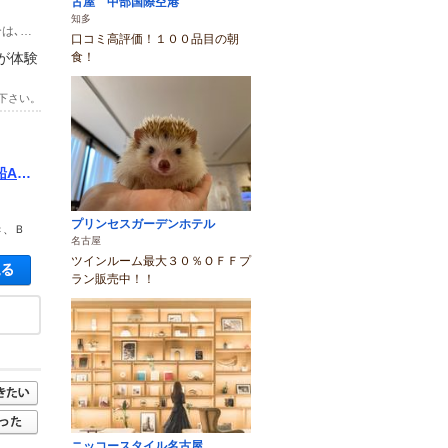
古屋 中部国際空港
知多
(1)車でお越しの場合は、知多半島道路豊岡Ｉ．Ｃより５分。 電車でお越しの場合は､名鉄河和線河和駅からバスで２０分。
口コミ高評価！１００品目の朝
食！
が体験
下さい。
船AM
プリンセスガーデンホテル
き、Ｂ
名古屋
ツインルーム最大３０％ＯＦＦプ
空き状況・料金を見る
ラン販売中！！
ニッコースタイル名古屋