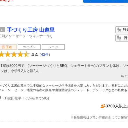
手づくり工房 山遊里
4
三河／ソーセージ・ウィンナー作り
王道
カップル
シニア
4.4
（
42件
）
1家族8000円で、(ソーセージづくりとBBQ、ジェラート食べ)のプランを体験。ソ
ジは、小学生2人と親2人...
by 
手づくり工房山遊里では本格的なソーセージ作り体験をお楽しみいただけます。素材にこだ
ハム・ソーセージ、地元の名産の販売や山遊里自慢のジェラート、ナンドッグなどの軽食も..
(1)豊田松平ＩＣから車で50分
3700人
以上
※最新情報はプラン詳細画面にてご確認