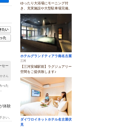
ゆったり大浴場にモーニング付
き、充実施設や大型駐車場完備。
ホテルグランドティアラ南名古屋
三河
ーセー
【三河安城駅前】ラグジュアリー
空間をご提供致します♪
たかさん
わった
.
が体験
下さい。
ダイワロイネットホテル名古屋伏
見