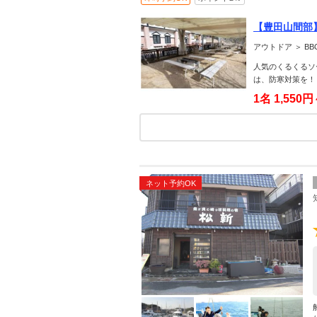
【豊田山間部
BQ
アウトドア ＞ B
人気のくるくるソ
は、防寒対策を！
1名
1,550
ネット予約OK