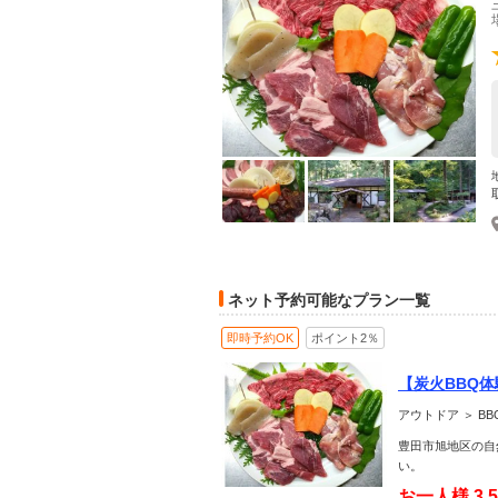
ネット予約可能なプラン一覧
即時予約OK
ポイント2％
【炭火BBQ
アウトドア ＞ B
豊田市旭地区の自
い。
お一人様
3,