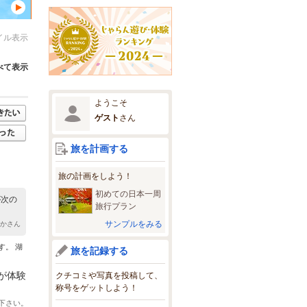
イル表示
べて表示
ようこそ
ゲスト
さん
旅を計画する
旅の計画をしよう！
初めての日本一周
が次の
旅行プラン
サンプルをみる
すかさん
す。 湖
旅を記録する
が体験
クチコミや写真を投稿して、
称号をゲットしよう！
下さい。