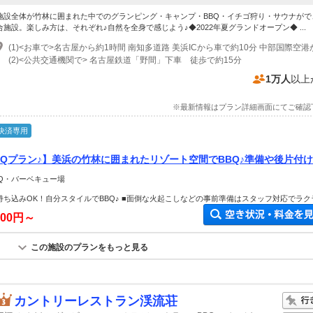
施設全体が竹林に囲まれた中でのグランピング・キャンプ・BBQ・イチゴ狩り・サウナがで
合施設。楽しみ方は、それぞれ♪自然を全身で感じよう♪◆2022年夏グランドオープン◆ ...
(2)<公共交通機関で> 名古屋鉄道「野間」下車 徒歩で約15分
1万人
以上
※最新情報はプラン詳細画面にてご確認
決済専用
BQプラン♪】美浜の竹林に囲まれたリゾート空間でBBQ♪準備や後片付
せ☆屋根付きなので雨の日もOK♪＜ファミリー・友人・カップルにオス
BQ・バーベキュー場
持ち込みOK！自分スタイルでBBQ♪ ■面倒な火起こしなどの事前準備はスタッフ対応でラク
200円～
この施設のプランをもっと見る
カントリーレストラン渓流荘