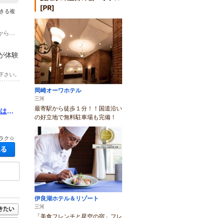
[PR]
きる複
(1)<お車で>名古屋から約1時間 南知多道路 美浜ICから車で約10分 中部国際空港からお車で約30分
が体験
下さい。
岡崎オーワホテル
三河
最寄駅から徒歩１分！！国道沿い
けはス
の好立地で無料駐車場も完備！
スメ
ラク☆
空き状況・料金を見る
伊良湖ホテル＆リゾート
三河
「美食フレンチと星空の宿」フレ