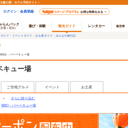
最大級の宿・ホテル予約サイト～
ログイン
会員登録
お得な特典をみる
ゃらんパック
遊び・体験
観光ガイド
レンタカー
航空券
（交通＋宿泊）
メガイド
イベントガイド
お土産ガイド
みんなの旅行記
BBQ・バーベキュー場
ベキュー場
ご当地グルメ
イベント
お土産
＞
さらに絞り込む
BBQ・バーベキュー場