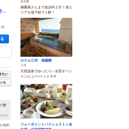
名古屋
御園座さんまで徒歩約２分！栄エ
中でB
リアも地下鉄で１駅！
い日
空き状況・料金を見る
ホテル三河 海陽閣
三河
天然温泉でゆったり～全室オーシ
ャンビュー♪ペットＯＫ
で教
かりさん
フォーポイントバイシェラトン名
長が魚釣