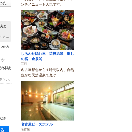
ンチメニューも人気です。
決ま
わりさん
つかみ
しあわせ隠れ里 猿投温泉 癒し
の宿 金泉閣
(1)東海環状自動車道豊田勘八から車で約50分、猿投グリーンロードから枝下Ｉ.Ｃから車で約45分 ※要プラン画像のＭＡＰ参照
三河
が体験
名古屋都心から１時間以内、自然
豊かな天然温泉で寛ぐ
下さい。
ださ
名古屋ビーズホテル
空き状況・料金を見る
名古屋