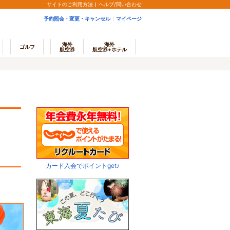
サイトのご利用方法
ヘルプ/問い合わせ
予約照会・変更・キャンセル
マイページ
海外
海外
ゴルフ
航空券
航空券+ホテル
カード入会でポイントget♪