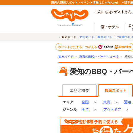
国内の観光スポット・イベント情報はじゃらんnet ～日本
こんにちは♪ゲストさん
じ
宿・ホテル
観光ガイド
旅行ガイド
観光ガイド
ご当地グル
ポイントがたまる・つかえる
観光ガイド
＞
東海のBBQ・バーベキュー場
＞
愛知の
愛知のBBQ・バー
エリア概要
観光スポット
エリア
全国
＞
東海
＞
愛知
ジャンル
全て
＞
アウトドア
＞