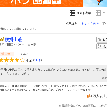
リスト表示
タ
絞り込み：
ネット予約OK
す
グ形式にしてご紹介しています。
腰掛山荘
三河／BBQ・バーベキュー場
王道
シニア
4.2
（
56件
）
平日に子供と二人で行きました。 お昼どきで忙しかったと思いますが、お店の方
やり方を丁寧に説明し...
by あ
当施設は、愛知県豊田市・三河湖畔に佇む、四季折々の美しい自然に包まれた静かなお店で
や山々の景色を眺めながら、都会の喧騒を忘れて心身をリフレッシュできます。 ...
1万人
以上
※最新情報はプラン詳細画面にてご確認