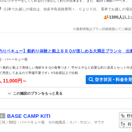
りのレクチャーをしてくれるので安心して釣りが出来ます。 また、船内で海鮮バーベキ...
1300人
以上
※最新情報はプラン詳細画面にてご確認
釣りベキュー】船釣り体験と船上ＢＢＱが楽しめる大満足プラン☆ 出
13時30分
BQ・バーベキュー場
！船釣と船上で美味しい海鮮ＢＢＱの食事つき！ 竿やエサなど必要な釣り道具１セット付
て用意してあるので準備不要です♪ ※5名様以上で出航
人
11,000円～
この施設のプランをもっと見る
BASE CAMP KITI
6
三河／BBQ・バーベキュー場、その他風呂・スパ・サロン、サウナ