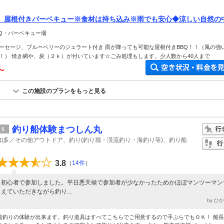
】屋根付きバーベキュー※食材は持ち込み※雨でも安心◆涼しい自然の
BQ・バーベキュー場
ーセージ、ブルーベリーのジェラート付き 雨が降っても可能な屋根付きBBQ！！（風の強
！） 焼き網や、炭（２ｋ）が付いています☆ごみ処理もします。少人数から40人まで
円～
この施設のプランをもっと見る
釣り船体験まつしん丸
5
知多／その他アウトドア、釣り(釣り堀・渓流釣り・海釣り等)、釣り船
3.8
（
14件
）
初心者で参加しました。平日悪天候で参加者が少なかったためかほぼマンツーマン
えていただきながら釣り...
by ひ
船釣りの体験が出来ます。釣り道具はすべてこちらでご用意するので手ぶらでもＯＫ！ 船