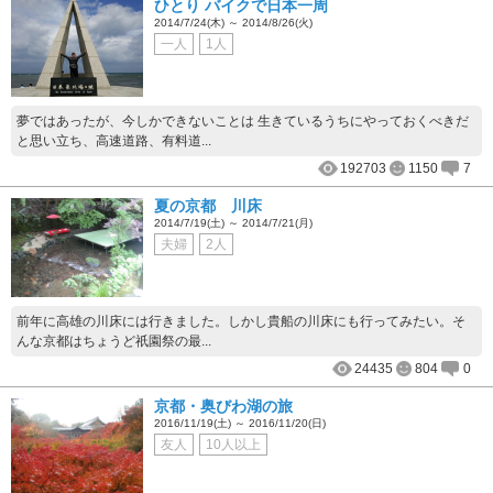
ひとり バイクで日本一周
2014/7/24(木) ～ 2014/8/26(火)
一人
1人
夢ではあったが、今しかできないことは 生きているうちにやっておくべきだ
と思い立ち、高速道路、有料道...
192703
1150
7
夏の京都 川床
2014/7/19(土) ～ 2014/7/21(月)
夫婦
2人
前年に高雄の川床には行きました。しかし貴船の川床にも行ってみたい。そ
んな京都はちょうど祇園祭の最...
24435
804
0
京都・奥びわ湖の旅
2016/11/19(土) ～ 2016/11/20(日)
友人
10人以上