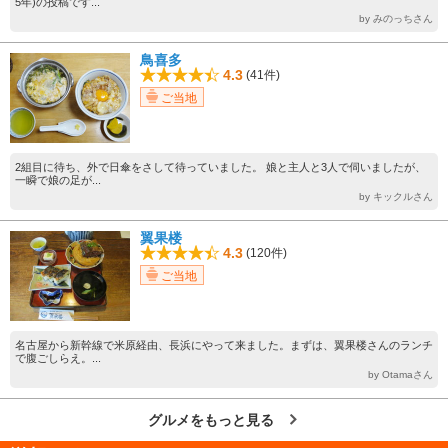
5年)の投稿です...
by みのっちさん
鳥喜多
4.3
(41件)
ご当地
2組目に待ち、外で日傘をさして待っていました。 娘と主人と3人で伺いましたが、
一瞬で娘の足が...
by キックルさん
翼果楼
4.3
(120件)
ご当地
名古屋から新幹線で米原経由、長浜にやって来ました。まずは、翼果楼さんのランチ
で腹ごしらえ。...
by Otamaさん
グルメをもっと見る