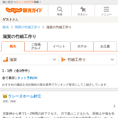
旅に役立つ
口コミ100万件
掲載！
検索
行きたい
メニュー
ゲスト
さん
観光
関西の竹細工作り
滋賀の竹細工作り
滋賀の竹細工作り
ご当地
観光
イベント
ホテル
お土産
グルメ
滋賀
竹細工作り
1 - 1件
（全1件中）
全て表示
ネット予約OK
おすすめの施設を当社独自の算出基準でランキング形式にしてご紹介しています。
ラシーヌホーム針江
湖西／織物
京阪神から車で1～2時間の好アクセス。 川で遊ぶこどもたち、田植えや漁を生