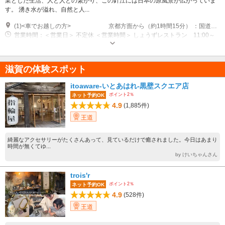
業とした生活、人と人との繋がり、この針江には日本の原風景が広がっていま
す。 湧き水が溢れ、自然と人...
(1)<車でお越しの方> 京都方面から（約1時間15分） ：国道1号 → 国道161号に入り北上、 「新旭ランプ」で側道におりて北上700ｍ 約3分 今津方面から（約15分） ：国道161号から側道に入り、 コスモ石油のところでUターン <電車でお越しの方> 京都駅－新旭駅（約45分） ：ＪＲ京都駅より湖西線新快速 大阪駅－新旭駅（約1時間15分）：ＪＲ大阪駅より湖西線経由新快速 福井駅－新旭駅（約1時間20分） ：ＪＲ敦賀駅より湖西線経由新快速 新旭駅より徒歩18分（車での送迎可能です）
営業時間：＜営業日＞ 不定休 ＜営業時間＞ しょうずレストラン 11:00～
20:00 マイコショップ 11:00～20:00 ご宿泊 チェックイン 15:00～
（20:00最終受付） チェックアウト 10:00 しょうずの湯 11:00～
20:00（最終受付 19:30） ※現在日帰り入浴は臨時休業中です。
滋賀の体験スポット
itoaware-いとあはれ-黒壁スクエア店
ポイント2％
ネット予約OK
4.9
(1,885件)
王道
綺麗なアクセサリーがたくさんあって、見ているだけで癒されました。今日はあまり
時間が無くてゆ...
by けいちゃんさん
trois'r
ポイント2％
ネット予約OK
4.9
(528件)
王道