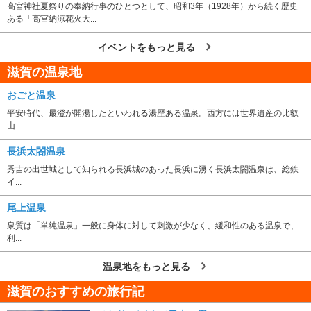
高宮神社夏祭りの奉納行事のひとつとして、昭和3年（1928年）から続く歴史
ある「高宮納涼花火大...
イベントをもっと見る
滋賀の温泉地
おごと温泉
平安時代、最澄が開湯したといわれる湯歴ある温泉。西方には世界遺産の比叡
山...
長浜太閤温泉
秀吉の出世城として知られる長浜城のあった長浜に湧く長浜太閤温泉は、総鉄
イ...
尾上温泉
泉質は「単純温泉」一般に身体に対して刺激が少なく、緩和性のある温泉で、
利...
温泉地をもっと見る
滋賀のおすすめの旅行記