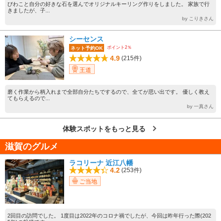
びわこと自分の好きな石を選んでオリジナルキーリング作りをしました。 家族で行
きましたが、子...
by こりきさん
シーセンス
ポイント2％
ネット予約OK
4.9
(215件)
王道
磨く作業から柄入れまで全部自分たちでするので、全てが思い出です。 優しく教え
てもらえるので...
by 一真さん
体験スポットをもっと見る
滋賀のグルメ
ラコリーナ 近江八幡
4.2
(253件)
ご当地
2回目の訪問でした。 1度目は2022年のコロナ禍でしたが、今回は昨年行った際(202