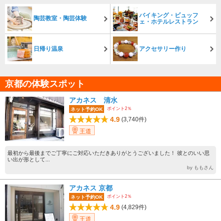
バイキング・ビュッフ
陶芸教室・陶芸体験
ェ・ホテルレストラン
日帰り温泉
アクセサリー作り
京都の体験スポット
アカネス 清水
ポイント2％
ネット予約OK
4.9
(3,740件)
王道
最初から最後までご丁寧にご対応いただきありがとうございました！ 彼とのいい思
い出が形として...
by ももさん
アカネス 京都
ポイント2％
ネット予約OK
4.9
(4,829件)
王道