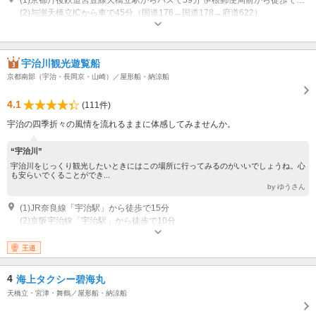
(2)与謝天橋立ICから車で45分（国道176→国道178→府道622）
営業：9:00～16:00
宇治川観光遊覧船
京都南部（宇治・長岡京・山崎）／屋形船・納涼船
4.1
(111件)
宇治の四季折々の風情を流れるままに体感してみませんか。
“宇治川”
宇治川をじっくり観光したいときにはこの場所に行ってみるのがいいでしょうね。心
も安らいでくることができ...
by ゆうさん
(1)JR奈良線「宇治駅」から徒歩で15分
(2)京阪宇治線「宇治駅」から徒歩で10分
営業：10:00～15:00
王道
4
海上タクシー碧海丸
天橋立・宮津・舞鶴／屋形船・納涼船