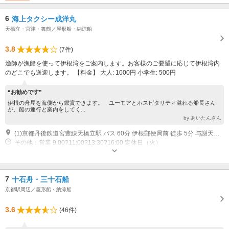
6
海上タクシー成洋丸
天橋立・宮津・舞鶴／屋形船・納涼船
3.8
(7件)
漁師が漁船を使って伊根湾をご案内します。お客様のご要望に応じて伊根湾内
のどこでも送迎します。 【料金】 大人: 1000円 小学生: 500円
“お勧めです”
伊根の舟屋を海側から鑑賞できます。 ユーモアとホスピタリティ溢れる船長さん
が、船の運行と案内をしてく...
by あいたんさん
(1)京都丹後鉄道宮豊線天橋立駅 バス 60分 伊根郵便局前 徒歩 5分 与謝天橋立IC 車 45分 国道176→国道178→府道622
その他：営業 9:00?11:00?13:30?16:00 定休日（火）
7
十石舟・三十石船
京都駅周辺／屋形船・納涼船
3.6
(46件)