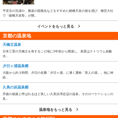
平安京の完成や、雅楽の国風化などをすすめた嵯峨天皇の徳を偲び、梅宮大社
で「嵯峨天皇祭」が開...
イベントをもっと見る
京都の温泉地
天橋立温泉
日本三景の天橋立を有するこの地に3年前から開湯し、泉質はナトリウム炭酸
水...
夕日ヶ浦温泉郷
大阪から約３時間、夕日の名勝「夕日ヶ浦」に沸く通称「美人の湯」。他に神
経...
久美の浜温泉郷
丹後の箱庭と呼ばれるほど美しい久美浜湾近辺の温泉。そのローケーションの
良...
温泉地をもっと見る