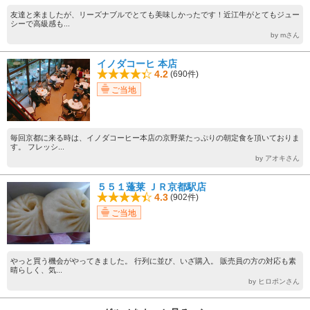
友達と来ましたが、リーズナブルでとても美味しかったです！近江牛がとてもジュー
シーで高級感も...
by mさん
イノダコーヒ 本店
4.2
(690件)
ご当地
毎回京都に来る時は、イノダコーヒー本店の京野菜たっぷりの朝定食を頂いておりま
す。 フレッシ...
by アオキさん
５５１蓬莱 ＪＲ京都駅店
4.3
(902件)
ご当地
やっと買う機会がやってきました。 行列に並び、いざ購入。 販売員の方の対応も素
晴らしく、気...
by ヒロポンさん