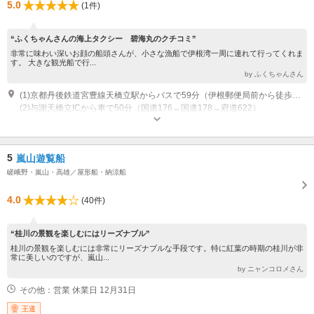
5.0
(1件)
“ふくちゃんさんの海上タクシー 碧海丸のクチコミ”
非常に味わい深いお顔の船頭さんが、小さな漁船で伊根湾一周に連れて行ってくれま
す。 大きな観光船で行...
by ふくちゃんさん
(1)京都丹後鉄道宮豊線天橋立駅からバスで59分（伊根郵便局前から徒歩で5分）
(2)与謝天橋立ICから車で50分（国道176→国道178→府道622）
5
嵐山遊覧船
嵯峨野・嵐山・高雄／屋形船・納涼船
4.0
(40件)
“桂川の景観を楽しむにはリーズナブル”
桂川の景観を楽しむには非常にリーズナブルな手段です。特に紅葉の時期の桂川が非
常に美しいのですが、嵐山...
by ニャンコロメさん
その他：営業 休業日 12月31日
王道