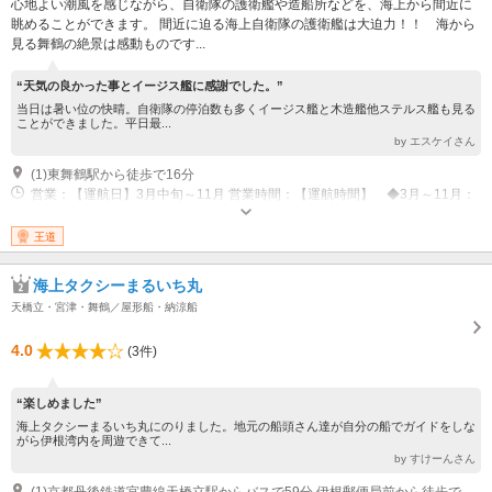
心地よい潮風を感じながら、自衛隊の護衛艦や造船所などを、海上から間近に
眺めることができます。 間近に迫る海上自衛隊の護衛艦は大迫力！！ 海から
見る舞鶴の絶景は感動ものです...
“天気の良かった事とイージス艦に感謝でした。”
当日は暑い位の快晴。自衛隊の停泊数も多くイージス艦と木造艦他ステルス艦も見る
ことができました。平日最...
by エスケイさん
(1)東舞鶴駅から徒歩で16分
営業：【運航日】3月中旬～11月 営業時間：【運航時間】 ◆3月～11月：
土日祝・GW・お盆 10:00、11:00、12:00、13:00、14:00、15:00の6便運
行 / 平日 月・木・金 11:00、13:00の2便運航 ◆12月・1月：土日
王道
祝 11:00、12:00、13:00の3便運航 窓口時間：●お問合せ● 舞鶴赤れんが
パーク遊覧船窓口（10:00～17:00） 090-5978-8711
海上タクシーまるいち丸
天橋立・宮津・舞鶴／屋形船・納涼船
4.0
(3件)
“楽しめました”
海上タクシーまるいち丸にのりました。地元の船頭さん達が自分の船でガイドをしな
がら伊根湾内を周遊できて...
by すけーんさん
(1)京都丹後鉄道宮豊線天橋立駅からバスで59分 伊根郵便局前から徒歩で10分