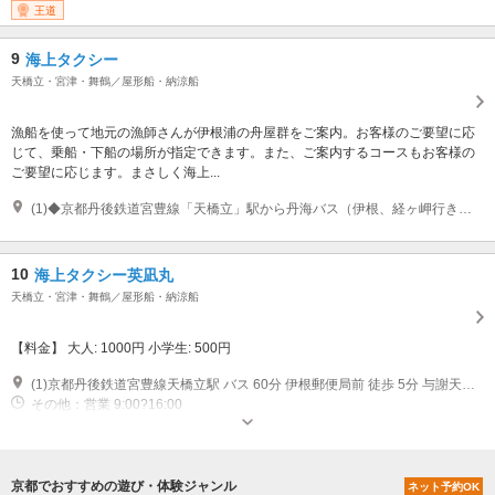
王道
9
海上タクシー
天橋立・宮津・舞鶴／屋形船・納涼船
漁船を使って地元の漁師さんが伊根浦の舟屋群をご案内。お客様のご要望に応
じて、乗船・下船の場所が指定できます。また、ご案内するコースもお客様の
ご要望に応じます。まさしく海上...
(1)◆京都丹後鉄道宮豊線「天橋立」駅から丹海バス（伊根、経ヶ岬行き）で50分「伊根」下車
10
海上タクシー英凪丸
天橋立・宮津・舞鶴／屋形船・納涼船
【料金】 大人: 1000円 小学生: 500円
(1)京都丹後鉄道宮豊線天橋立駅 バス 60分 伊根郵便局前 徒歩 5分 与謝天橋立IC 車 45分 国道176→国道178→府道622
その他：営業 9:00?16:00
京都でおすすめの遊び・体験ジャンル
ネット予約OK