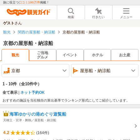
旅に役立つ
口コミ100万件
掲載！
検索
行きたい
メニュー
ゲスト
さん
観光
関西の屋形船・納涼船
京都の屋形船・納涼船
京都の屋形船・納涼船
ご当地
観光
イベント
ホテル
お土産
グルメ
京都
屋形船・納涼船
1 - 10件
（全10件中）
全て表示
ネット予約OK
おすすめの施設を当社独自の算出基準でランキング形式にしてご紹介しています。
海軍ゆかりの港めぐり遊覧船
天橋立・宮津・舞鶴／屋形船・納涼船
4.2
(164件)