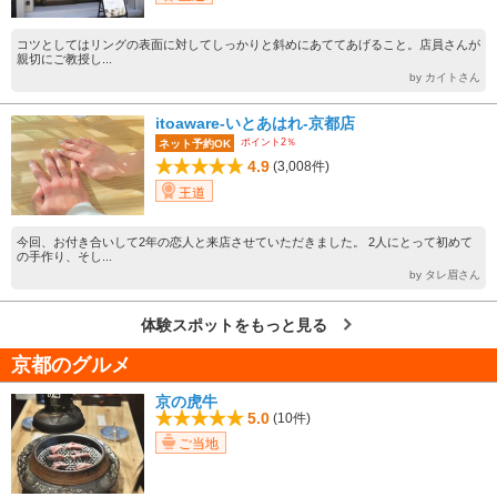
コツとしてはリングの表面に対してしっかりと斜めにあててあげること。店員さんが
親切にご教授し...
by カイトさん
itoaware-いとあはれ-京都店
ポイント2％
ネット予約OK
4.9
(3,008件)
王道
今回、お付き合いして2年の恋人と来店させていただきました。 2人にとって初めて
の手作り、そし...
by タレ眉さん
体験スポットをもっと見る
京都のグルメ
京の虎牛
5.0
(10件)
ご当地