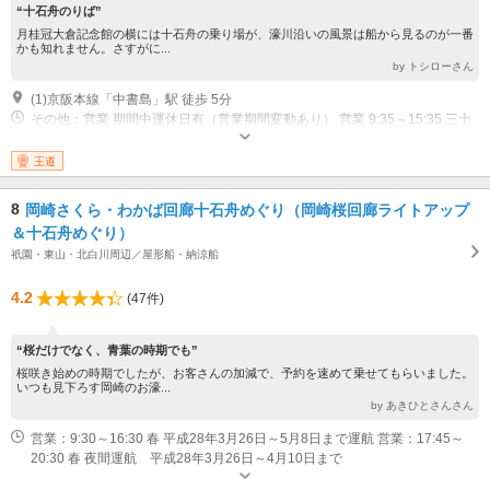
“十石舟のりば”
月桂冠大倉記念館の横には十石舟の乗り場が、濠川沿いの風景は船から見るのが一番
かも知れません。さすがに...
by トシローさん
(1)京阪本線「中書島」駅 徒歩 5分
その他：営業 期間中運休日有（営業期間変動あり） 営業 9:35～15:35 三十
石船 営業 10:00～16:20 十石舟（季節によって終了時間に変更あり）
王道
8
岡崎さくら・わかば回廊十石舟めぐり（岡崎桜回廊ライトアップ
＆十石舟めぐり）
祇園・東山・北白川周辺／屋形船・納涼船
4.2
(47件)
“桜だけでなく、青葉の時期でも”
桜咲き始めの時期でしたが、お客さんの加減で、予約を速めて乗せてもらいました。
いつも見下ろす岡崎のお濠...
by あきひとさんさん
営業：9:30～16:30 春 平成28年3月26日～5月8日まで運航 営業：17:45～
20:30 春 夜間運航 平成28年3月26日～4月10日まで