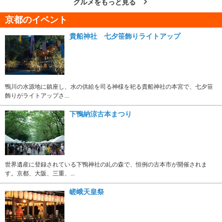
グルメをもっと見る
京都のイベント
貴船神社 七夕笹飾りライトアップ
鴨川の水源地に鎮座し、水の供給を司る神様を祀る貴船神社の本宮で、七夕笹
飾りがライトアップさ...
下鴨納涼古本まつり
世界遺産に登録されている下鴨神社の糺の森で、恒例の古本市が開催されま
す。京都、大阪、三重、...
嵯峨天皇祭