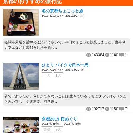
京都のおすすめの旅行記
冬の京都ちょこっと旅
2015/2/13(金) ～ 2015/2/14(土)
銀閣寺周辺を哲学の道沿いに歩いて、半日ちょこっと観光しました。食事や
カフェなども京都らしさを感じ...
143384
1180
1
ひとり バイクで日本一周
2014/7/24(木) ～ 2014/8/26(火)
一人
1人
夢ではあったが、今しかできないことは 生きているうちにやっておくべきだ
と思い立ち、高速道路、有料道...
192717
1150
7
京都2015 桜めぐり
2015/4/3(金) ～ 2015/4/4(土)
夫婦
2人