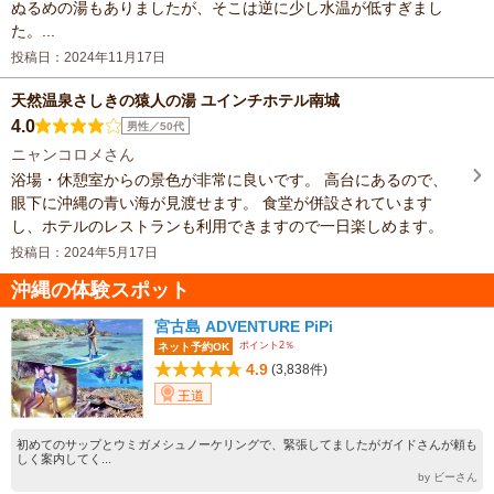
ぬるめの湯もありましたが、そこは逆に少し水温が低すぎまし
た。...
投稿日：2024年11月17日
天然温泉さしきの猿人の湯 ユインチホテル南城
4.0
男性／50代
ニャンコロメさん
浴場・休憩室からの景色が非常に良いです。 高台にあるので、
眼下に沖縄の青い海が見渡せます。 食堂が併設されています
し、ホテルのレストランも利用できますので一日楽しめます。
投稿日：2024年5月17日
沖縄の体験スポット
宮古島 ADVENTURE PiPi
ポイント2％
ネット予約OK
4.9
(3,838件)
王道
初めてのサップとウミガメシュノーケリングで、緊張してましたがガイドさんが頼も
しく案内してく...
by ビーさん