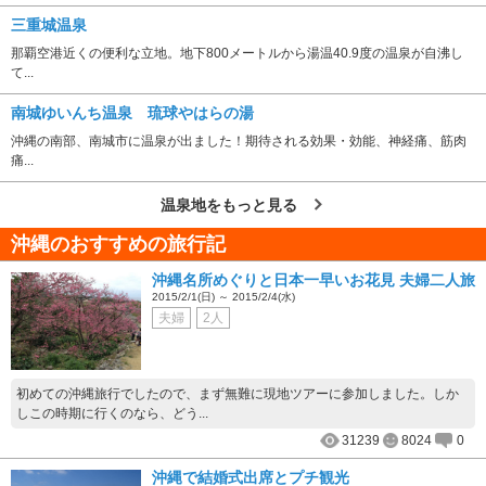
三重城温泉
那覇空港近くの便利な立地。地下800メートルから湯温40.9度の温泉が自沸し
て...
南城ゆいんち温泉 琉球やはらの湯
沖縄の南部、南城市に温泉が出ました！期待される効果・効能、神経痛、筋肉
痛...
温泉地をもっと見る
沖縄のおすすめの旅行記
沖縄名所めぐりと日本一早いお花見 夫婦二人旅
2015/2/1(日) ～ 2015/2/4(水)
夫婦
2人
初めての沖縄旅行でしたので、まず無難に現地ツアーに参加しました。しか
しこの時期に行くのなら、どう...
31239
8024
0
沖縄で結婚式出席とプチ観光