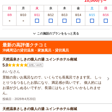
10,000円～
日
月
火
水
木
金
土
日
8/9
8/10
8/11
8/12
8/13
8/14
8/15
8/16
この施設のプランをもっと見る
最新の高評価クチコミ
沖縄周辺の貸切温泉・家族風呂・貸切風呂
天然温泉さしきの猿人の湯 ユインチホテル南城
5.0
女性／40代
れいなさん
景観の良いお風呂なので、いくらでも長風呂できます笑。 しっ
とりつるつるしたお肌になり、満足感が高いです。 個人的には
お湯が少しぬるいですが、長湯にはちょうどいいかもしれませ
ん。
投稿日：2026年4月20日
天然温泉さしきの猿人の湯 ユインチホテル南城