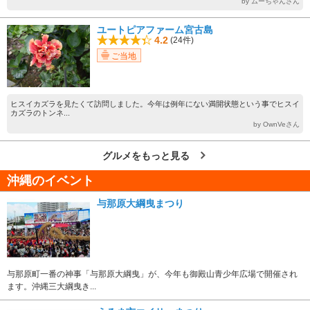
by ムーちゃんさん
ユートピアファーム宮古島
4.2
(24件)
ご当地
ヒスイカズラを見たくて訪問しました。今年は例年にない満開状態という事でヒスイ
カズラのトンネ...
by OwnVeさん
グルメをもっと見る
沖縄のイベント
与那原大綱曳まつり
与那原町一番の神事「与那原大綱曳」が、今年も御殿山青少年広場で開催され
ます。沖縄三大綱曳き...