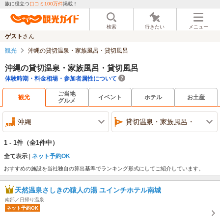
旅に役立つ
口コミ100万件
掲載！
検索
行きたい
メニュー
ゲスト
さん
観光
沖縄の貸切温泉・家族風呂・貸切風呂
沖縄の貸切温泉・家族風呂・貸切風呂
体験時期・料金相場・参加者属性について
ご当地
観光
イベント
ホテル
お土産
グルメ
沖縄
貸切温泉・家族風呂・貸切風呂
1 - 1件
（全1件中）
全て表示
ネット予約OK
おすすめの施設を当社独自の算出基準でランキング形式にしてご紹介しています。
天然温泉さしきの猿人の湯 ユインチホテル南城
南部／日帰り温泉
ネット予約OK