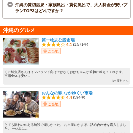
沖縄の貸切温泉・家族風呂・貸切風呂で、大人料金が安いプ
ランTOP3はどれですか？
沖縄のグルメ
第一牧志公設市場
4.1
(1,571件)
ご当地
くに鮮魚店さんはインバウンド向けではなくおばちゃんが親切に教えてくれます。
市場全体は安い...
by 藤村さん
おんなの駅 なかゆくい市場
4.4
(594件)
ご当地
とても賑わいのある施設で楽しかった。 お土産にかまぼこ詰め合わせを購入しまし
た。 一休みに...