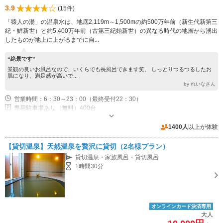
3.9
(15件)
「猿人の湯」の温泉水は、地底2,119m～1,500mの約500万年前（新生代新第三
紀・鮮新世）と約5,400万年前（古第三紀始新世）の異なる時代の地層から湧出
したものが地上に上がるまでに自...
“絶景です”
景観の良いお風呂なので、いくらでも長風呂できます笑。 しっとりつるつるしたお
肌になり、満足感が高いで...
by れいなさん
営業時間：6：30～23：00（最終受付22：30）
専用駐車場あり（無料）400台
1400人
以上が体験
【貸切温泉】天然温泉を贅沢に貸切（2名様プラン）
貸切温泉・家族風呂・貸切風呂
1時間30分
オンラインカード決済専用
大人