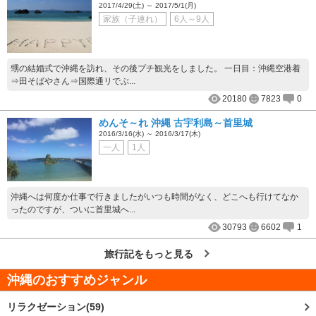
2017/4/29(土) ～ 2017/5/1(月)
家族（子連れ）
6人～9人
甥の結婚式で沖縄を訪れ、その後プチ観光をしました。 一日目：沖縄空港着
⇒田そばやさん⇒国際通リでぶ...
20180
7823
0
めんそ～れ 沖縄 古宇利島～首里城
2016/3/16(水) ～ 2016/3/17(木)
一人
1人
沖縄へは何度か仕事で行きましたがいつも時間がなく、どこへも行けてなか
ったのですが、ついに首里城へ...
30793
6602
1
旅行記をもっと見る
沖縄
のおすすめジャンル
リラクゼーション(59)