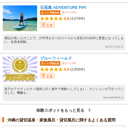
石垣島 ADVENTURE PiPi
ポイント2％
ネット予約OK
4.8
(4,078件)
王道
潮位が高いとのことで、川平湾カヌーのコースから宮良川のSUPに変更になってしま
い、全員未経験...
by ひらなさん
ブルーフィールド
ポイント2％
ネット予約OK
4.9
(2,856件)
王道
息子がアクティビティ場所に行く道中で車酔いしてしまい、テンションが下がってい
ました。機嫌も...
by inatomoさん
体験スポットをもっと見る
沖縄の貸切温泉・家族風呂・貸切風呂に関するよくある質問