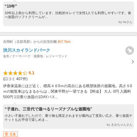
“10年”
10年以上前から利用しています。比較的キレイで女性1人でも利用しやすいです。食
べ放題のソフトクリームが...
by rieさん
吉岡町（北群馬郡）からの目安距離
約7.7km
渋川スカイランドパーク
金井／テーマパーク・遊園地・レジャーランド
4.1
(口コミ 407件)
伊香保温泉にほど近く、標高４６0ｍの高台にある眺望抜群の遊園地。高さ５0
ｍの観覧車はなまるからは，関東平野が一望できる 【料金】 大人: 0円 入園料
500円 1日乗り放題の1DAYパス...
“子連れ、三世代で遊べるリーズナブルな遊園地”
小さい子連れでしたので、乗り物も限定されますが園内は丁度良い広さ、乗り放題チ
ケットもお手頃で楽しめま...
by きみちゃんさん
王道