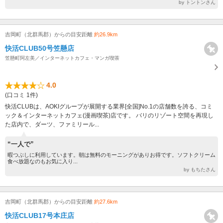
by トントンさん
吉岡町（北群馬郡）からの目安距離
約26.9km
快活CLUB50号笠懸店
笠懸町阿左美／インターネットカフェ・マンガ喫茶
4.0
(口コミ 1件)
快活CLUBは、AOKIグループが展開する業界[全国]No.1の店舗数を誇る、コミ
ック＆インターネットカフェ(漫画喫茶)店です。 バリのリゾート空間を再現し
た店内で、ダーツ、ファミリール...
“一人で”
暇つぶしに利用しています。朝は無料のモーニングがありお得です。ソフトクリーム
食べ放題なのもお気に入り...
by もちたさん
吉岡町（北群馬郡）からの目安距離
約27.6km
快活CLUB17号本庄店