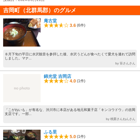
吉岡町（北群馬郡）のグルメ
庵古堂
3.6
(6件)
８月下旬の平日に水沢観音を参拝した後、水沢うどんが食べたくて愛犬を連れて訪問
しました。マナ...
by 笹さんさん
錦光堂 吉岡店
4.0
(1件)
「こがねいも」が有名な、渋川市に本店がある地元和菓子店「キンコウドウ」の吉岡
支店です。一部...
by 桃栗さんねんさん
ふる里
5.0
(1件)