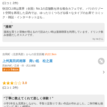
(口コミ 2件)
快活CLUBは業界（全国）No.1の店舗数を誇る複合カフェです。 バリのリゾー
ト空間を再現した店内では、ゆったりくつろげる様々なタイプのお席で コミッ
ク・雑誌・インターネットはも...
“漫画”
漫画を買うと荷物が増えるので読みたい時は漫画喫茶を利用しています。ドリンク飲
み放題だしオススメです。
by rieさん
吉岡町（北群馬郡）からの目安距離
約22.3km
上州真田武将隊 商い処 松之屋
西倉内町／忍者・侍・武士体験
ネット予約OK
3.0
(口コミ 2件)
“丁寧に教えてくれて楽しく体験！”
小学1年生も見聞きしながら、手取り足取りで 良い作品が作れました。ご朱印帳も揃
っていて 楽しい時間を...