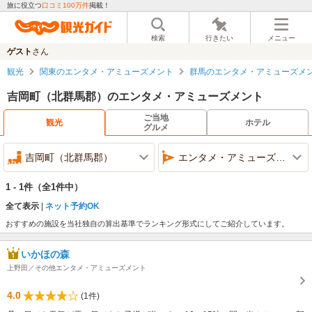
旅に役立つ
口コミ100万件
掲載！
検索
行きたい
メニュー
ゲスト
さん
観光
関東のエンタメ・アミューズメント
群馬のエンタメ・アミューズメ
吉岡町（北群馬郡）のエンタメ・アミューズメント
ご当地
観光
ホテル
グルメ
吉岡町（北群馬郡）
エンタメ・アミューズメント
1 - 1件
（全1件中）
全て表示
ネット予約OK
おすすめの施設を当社独自の算出基準でランキング形式にしてご紹介しています。
いかほの森
上野田／その他エンタメ・アミューズメント
4.0
(1件)