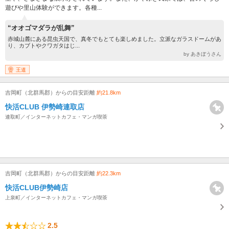
遊びや里山体験ができます。各種...
“オオゴマダラが乱舞”
赤城山麓にある昆虫天国で、真冬でもとても楽しめました。立派なガラスドームがあ
り、カブトやクワガタはじ...
by あきぼうさん
王道
吉岡町（北群馬郡）からの目安距離
約21.8km
快活CLUB 伊勢崎連取店
連取町／インターネットカフェ・マンガ喫茶
吉岡町（北群馬郡）からの目安距離
約22.3km
快活CLUB伊勢崎店
上泉町／インターネットカフェ・マンガ喫茶
2.5