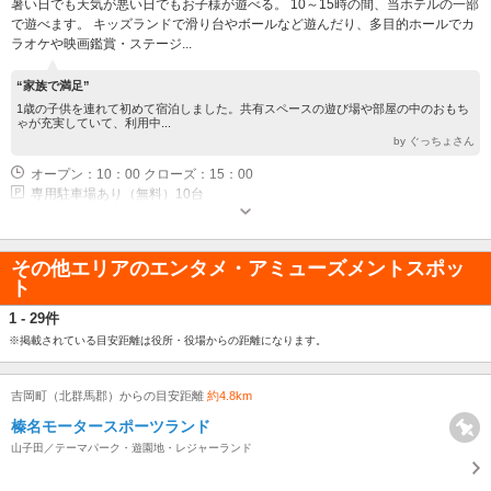
暑い日でも天気が悪い日でもお子様が遊べる。 10～15時の間、当ホテルの一部
で遊べます。 キッズランドで滑り台やボールなど遊んだり、多目的ホールでカ
ラオケや映画鑑賞・ステージ...
“家族で満足”
1歳の子供を連れて初めて宿泊しました。共有スペースの遊び場や部屋の中のおもち
ゃが充実していて、利用中...
by ぐっちょさん
オープン：10：00 クローズ：15：00
専用駐車場あり（無料）10台
その他エリアのエンタメ・アミューズメントスポッ
ト
1 - 29件
※掲載されている目安距離は役所・役場からの距離になります。
吉岡町（北群馬郡）からの目安距離
約4.8km
榛名モータースポーツランド
山子田／テーマパーク・遊園地・レジャーランド