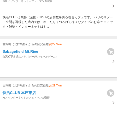
本町／インターネットカフェ・マンガ喫茶
快活CLUBは業界（全国）No.1の店舗数を誇る複合カフェです。 バリのリゾー
ト空間を再現した店内では、ゆったりくつろげる様々なタイプのお席で コミッ
ク・雑誌・インターネットはも...
吉岡町（北群馬郡）からの目安距離
約27.9km
Sabagefield Mt.Rice
白沢町下古語父／サバゲー(サバイバルゲーム)
吉岡町（北群馬郡）からの目安距離
約29.7km
快活CLUB 本庄東店
寿／インターネットカフェ・マンガ喫茶