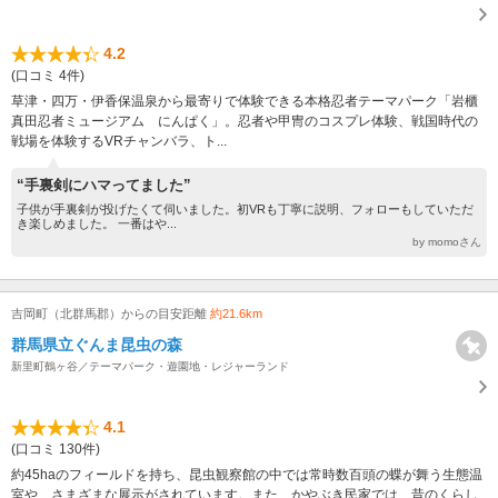
4.2
(口コミ 4件)
草津・四万・伊香保温泉から最寄りで体験できる本格忍者テーマパーク「岩櫃
真田忍者ミュージアム にんぱく」。忍者や甲冑のコスプレ体験、戦国時代の
戦場を体験するVRチャンバラ、ト...
“手裏剣にハマってました”
子供が手裏剣が投げたくて伺いました。初VRも丁寧に説明、フォローもしていただ
き楽しめました。 一番はや...
by momoさん
吉岡町（北群馬郡）からの目安距離
約21.6km
群馬県立ぐんま昆虫の森
新里町鶴ヶ谷／テーマパーク・遊園地・レジャーランド
4.1
(口コミ 130件)
約45haのフィールドを持ち、昆虫観察館の中では常時数百頭の蝶が舞う生態温
室や、さまざまな展示がされています。また、かやぶき民家では、昔のくらし