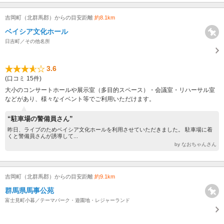
吉岡町（北群馬郡）からの目安距離
約8.1km
ベイシア文化ホール
日吉町／その他名所
3.6
(口コミ 15件)
大小のコンサートホールや展示室（多目的スペース）・会議室・リハーサル室
などがあり、様々なイベント等でご利用いただけます。
“駐車場の警備員さん”
昨日、ライブのためベイシア文化ホールを利用させていただきました。 駐車場に着
くと警備員さんが誘導して...
by なおちゃんさん
吉岡町（北群馬郡）からの目安距離
約9.1km
群馬県馬事公苑
富士見町小暮／テーマパーク・遊園地・レジャーランド