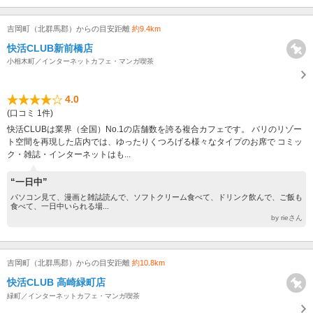
吉岡町（北群馬郡）からの目安距離
約9.4km
快活CLUB新前橋店
小相木町／インターネットカフェ・マンガ喫茶
4.0
(口コミ 1件)
快活CLUBは業界（全国）No.1の店舗数を誇る複合カフェです。 バリのリゾー
ト空間を再現した店内では、ゆったりくつろげる様々なタイプのお席で コミッ
ク・雑誌・インターネットはも...
“一日中”
パソコン見て、漫画と雑誌読んで、ソフトクリーム食べて、ドリンク飲んで、ご飯も
食べて、一日中いられる場...
by rieさん
吉岡町（北群馬郡）からの目安距離
約10.8km
快活CLUB 高崎緑町店
緑町／インターネットカフェ・マンガ喫茶