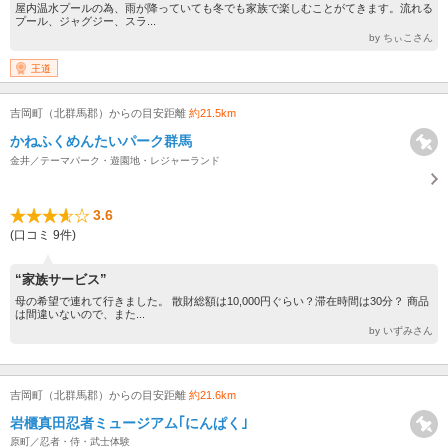
屋内温水プールの為、雨が降っていても冬でも家族で楽しむことがてきます。流れる
プール、ジャグジー、スラ...
by ちぃこさん
王道
吉岡町（北群馬郡）からの目安距離
約21.5km
かねふくめんたいパーク群馬
金井／テーマパーク・遊園地・レジャーランド
3.6
(口コミ 9件)
“家族サービス”
母の希望で連れて行きました。 散財総額は10,000円ぐらい？滞在時間は30分？ 商品
は間違いないので、また...
by いずみさん
吉岡町（北群馬郡）からの目安距離
約21.6km
岩櫃真田忍者ミュージアム｢にんぱく｣
原町／忍者・侍・武士体験