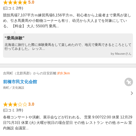
5.0
(口コミ 2件)
競技馬場7,107平方ｍ練習馬場6,156平方ｍ。初心者から上級者まで乗馬が楽し
め、引き馬乗馬や小動物コーナーも有り、幼児から大人までを対象にしてい
る。 【料金】 大人: 5500円 乗馬...
“乗馬体験”
北海道に旅行した際に体験乗馬をして楽しめたので、地元で乗馬できるところとして
行ってみました。 レッス...
by Mauserさん
吉岡町（北群馬郡）からの目安距離
約9.3km
前橋市民文化会館
南町／文化施設
3.0
(口コミ 3件)
各種コンサートや演劇、展示会などが行われる。 営業 9:00?22:00 休業 12月29
日?1月3日 休業 (火) 火曜が祝日の場合翌日 その他 レストラン その他 ホール 室
内施設 会議室...