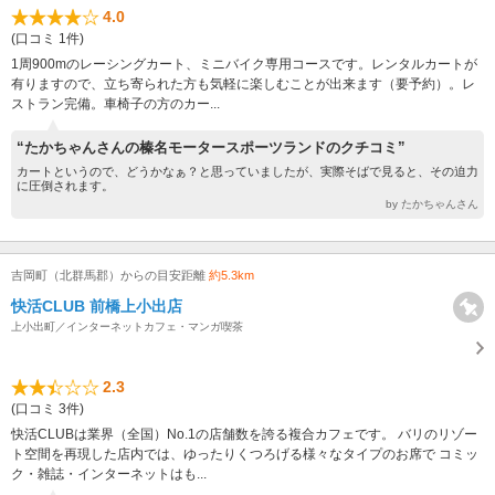
4.0
(口コミ 1件)
1周900mのレーシングカート、ミニバイク専用コースです。レンタルカートが
有りますので、立ち寄られた方も気軽に楽しむことが出来ます（要予約）。レ
ストラン完備。車椅子の方のカー...
“たかちゃんさんの榛名モータースポーツランドのクチコミ”
カートというので、どうかなぁ？と思っていましたが、実際そばで見ると、その迫力
に圧倒されます。
by たかちゃんさん
吉岡町（北群馬郡）からの目安距離
約5.3km
快活CLUB 前橋上小出店
上小出町／インターネットカフェ・マンガ喫茶
2.3
(口コミ 3件)
快活CLUBは業界（全国）No.1の店舗数を誇る複合カフェです。 バリのリゾー
ト空間を再現した店内では、ゆったりくつろげる様々なタイプのお席で コミッ
ク・雑誌・インターネットはも...