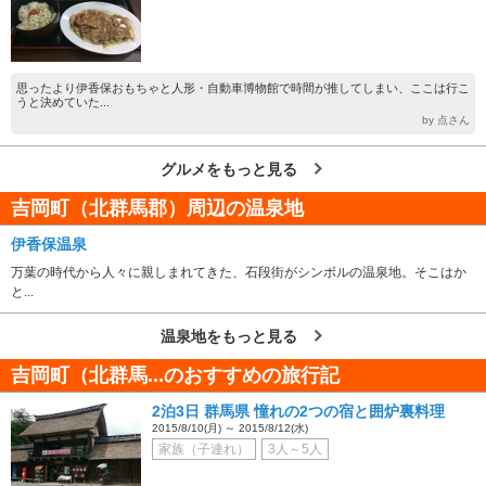
思ったより伊香保おもちゃと人形・自動車博物館で時間が推してしまい、ここは行こ
うと決めていた...
by 点さん
グルメをもっと見る
吉岡町（北群馬郡）周辺の温泉地
伊香保温泉
万葉の時代から人々に親しまれてきた、石段街がシンボルの温泉地。そこはか
と...
温泉地をもっと見る
吉岡町（北群馬...のおすすめの旅行記
2泊3日 群馬県 憧れの2つの宿と囲炉裏料理
2015/8/10(月) ～ 2015/8/12(水)
家族（子連れ）
3人～5人