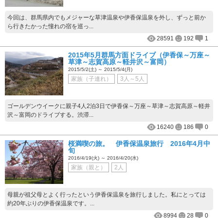
今回は、群馬県内でもメジャーな草津温泉や伊香保温泉を外し、ずっと前か
ら行きたかった憧れの宿を巡っ...
28591
192
1
2015年5月群馬方面ドライブ（伊香保～万座～
草津～志賀高原～軽井沢～富岡）
2015/5/2(土) ～ 2015/5/4(月)
家族（子連れ）
3人～5人
ゴールデンウイークに親子4人2泊3日で伊香保～万座～草津～志賀高原～軽井
沢～富岡のドライブする。渋滞...
16240
186
0
桜満喫の旅。 伊香保温泉旅行 2016年4月中
旬
2016/4/19(火) ～ 2016/4/20(水)
家族（親と）
2人
母親が祖父母とよく行ったという伊香保温泉を旅行しました。私にとっては
約20年ぶりの伊香保温泉です。...
8994
28
0