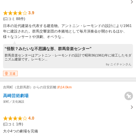
3.9
(口コミ 88件)
日本の近代建築を代表する建造物。アントニン・レーモンドの設計により1961
年に建設された。群馬交響楽団の本拠地として毎月演奏会が開かれるほか、
様々なコンサートや演劇、オペラな...
“怪獣？みたいな不思議な形、群馬音楽センター”
群馬音楽センターはアントニン・レーモンドの設計で昭和36(1961)年に竣工したモダ
ニズム建築です。レーモン...
by ニイチャンさん
王道
吉岡町（北群馬郡）からの目安距離
約14.0km
高崎芸術劇場
栄町／文化施設
4.0
(口コミ 1件)
大小4つの劇場を完備