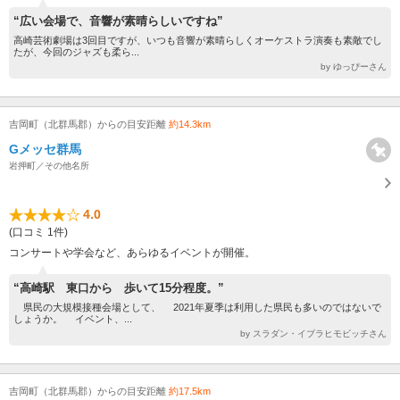
“広い会場で、音響が素晴らしいですね”
高崎芸術劇場は3回目ですが、いつも音響が素晴らしくオーケストラ演奏も素敵でし
たが、今回のジャズも柔ら...
by ゆっぴーさん
吉岡町（北群馬郡）からの目安距離
約14.3km
Gメッセ群馬
岩押町／その他名所
4.0
(口コミ 1件)
コンサートや学会など、あらゆるイベントが開催。
“高崎駅 東口から 歩いて15分程度。”
県民の大規模接種会場として、 2021年夏季は利用した県民も多いのではないで
しょうか。 イベント、...
by スラダン・イブラヒモビッチさん
吉岡町（北群馬郡）からの目安距離
約17.5km