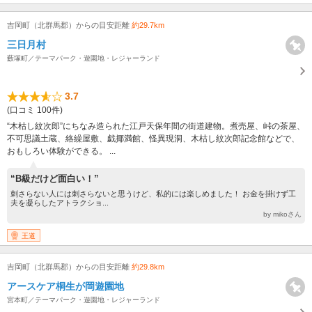
吉岡町（北群馬郡）からの目安距離
約29.7km
三日月村
藪塚町／テーマパーク・遊園地・レジャーランド
3.7
(口コミ 100件)
“木枯し紋次郎”にちなみ造られた江戸天保年間の街道建物。煮売屋、峠の茶屋、
不可思議土蔵、絡繰屋敷、戯揶満館、怪異現洞、木枯し紋次郎記念館などで、
おもしろい体験ができる。 ...
“B級だけど面白い！”
刺さらない人には刺さらないと思うけど、私的には楽しめました！ お金を掛けず工
夫を凝らしたアトラクショ...
by mikoさん
王道
吉岡町（北群馬郡）からの目安距離
約29.8km
アースケア桐生が岡遊園地
宮本町／テーマパーク・遊園地・レジャーランド