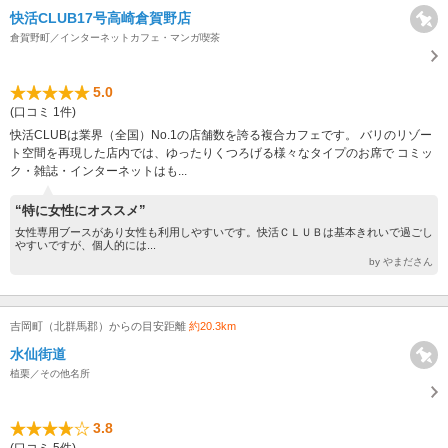
快活CLUB17号高崎倉賀野店
倉賀野町／インターネットカフェ・マンガ喫茶
5.0
(口コミ 1件)
快活CLUBは業界（全国）No.1の店舗数を誇る複合カフェです。 バリのリゾー
ト空間を再現した店内では、ゆったりくつろげる様々なタイプのお席で コミッ
ク・雑誌・インターネットはも...
“特に女性にオススメ”
女性専用ブースがあり女性も利用しやすいです。快活ＣＬＵＢは基本きれいで過ごし
やすいですが、個人的には...
by やまださん
吉岡町（北群馬郡）からの目安距離
約20.3km
水仙街道
植栗／その他名所
3.8
(口コミ 5件)