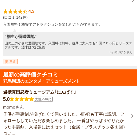
4.3
(口コミ 142件)
入園無料！格安でアトラクションを楽しむことができます。
“桐生が岡遊園地”
山の上の小さな遊園地です。入園料は無料。遊具は大人でも１回２００円とリーズナ
ブルです。週末は大変混雑...
by のりゆきさん
王道
最新の高評価クチコミ
群馬周辺のエンタメ・アミューズメント
岩櫃真田忍者ミュージアム｢にんぱく｣
5.0
女性／40代
momoさん
子供が手裏剣が投げたくて伺いました。初VRも丁寧に説明、フ
ォローもしていただき楽しめました。 一番はやっぱりやりたか
った手裏剣。入場券には１セット（金属・プラスチック各１回）
つい...