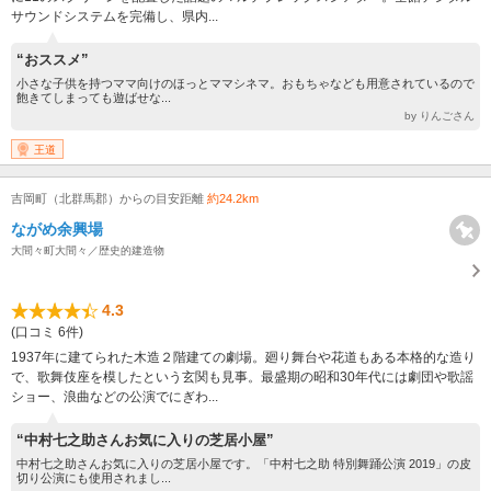
サウンドシステムを完備し、県内...
“おススメ”
小さな子供を持つママ向けのほっとママシネマ。おもちゃなども用意されているので
飽きてしまっても遊ばせな...
by りんごさん
王道
吉岡町（北群馬郡）からの目安距離
約24.2km
ながめ余興場
大間々町大間々／歴史的建造物
4.3
(口コミ 6件)
1937年に建てられた木造２階建ての劇場。廻り舞台や花道もある本格的な造り
で、歌舞伎座を模したという玄関も見事。最盛期の昭和30年代には劇団や歌謡
ショー、浪曲などの公演でにぎわ...
“中村七之助さんお気に入りの芝居小屋”
中村七之助さんお気に入りの芝居小屋です。「中村七之助 特別舞踊公演 2019」の皮
切り公演にも使用されまし...