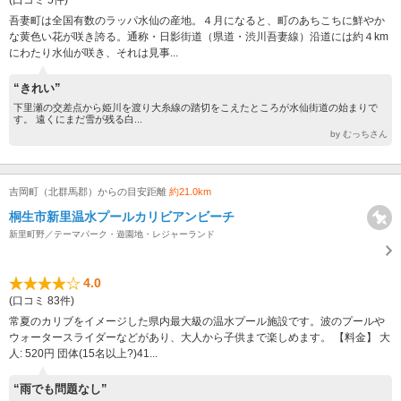
吾妻町は全国有数のラッパ水仙の産地。４月になると、町のあちこちに鮮やか
な黄色い花が咲き誇る。通称・日影街道（県道・渋川吾妻線）沿道には約４km
にわたり水仙が咲き、それは見事...
“きれい”
下里瀬の交差点から姫川を渡り大糸線の踏切をこえたところが水仙街道の始まりで
す。 遠くにまだ雪が残る白...
by むっちさん
吉岡町（北群馬郡）からの目安距離
約21.0km
桐生市新里温水プールカリビアンビーチ
新里町野／テーマパーク・遊園地・レジャーランド
4.0
(口コミ 83件)
常夏のカリブをイメージした県内最大級の温水プール施設です。波のプールや
ウォータースライダーなどがあり、大人から子供まで楽しめます。 【料金】 大
人: 520円 団体(15名以上?)41...
“雨でも問題なし”