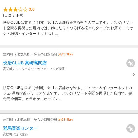
3.0
(口コミ 1件)
快活CLUBは業界（全国）No.1の店舗数を誇る複合カフェです。 バリのリゾー
ト空間を再現した店内では、ゆったりくつろげる様々なタイプのお席で コミッ
ク・雑誌・インターネットはも...
吉岡町（北群馬郡）からの目安距離
約13.3km
快活CLUB 高崎高関店
高関町／インターネットカフェ・マンガ喫茶
快活CLUBは業界（全国）No.1の店舗数を誇る、コミック＆インターネットカ
フェ(漫画喫茶)・カラオケ店です。 バリのリゾート空間を再現した店内で、鍵
付完全個室、カラオケ、オープン...
吉岡町（北群馬郡）からの目安距離
約13.8km
群馬音楽センター
高松町／近代建築