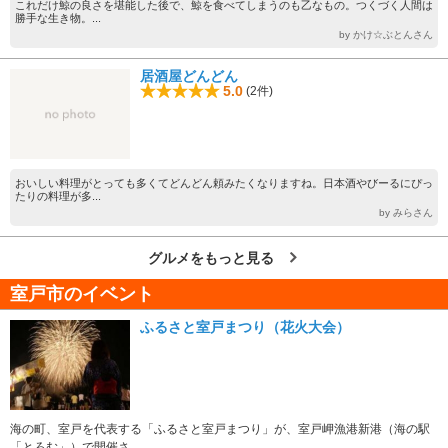
これだけ鯨の良さを堪能した後で、鯨を食べてしまうのも乙なもの。つくづく人間は
勝手な生き物。...
by かけ☆ぶとんさん
居酒屋どんどん
5.0
(2件)
おいしい料理がとっても多くてどんどん頼みたくなりますね。日本酒やびーるにぴっ
たりの料理が多...
by みらさん
グルメをもっと見る
室戸市のイベント
ふるさと室戸まつり（花火大会）
海の町、室戸を代表する「ふるさと室戸まつり」が、室戸岬漁港新港（海の駅
「とろむ」）で開催さ...