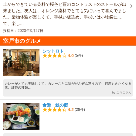
土からできている染料で桜色と藍のコントラストのストールが出
来ました。友人は、オレンジ染料でとても気にいって喜んでまし
た。染物体験が楽しくて、手拭い板染め、手拭いは小物袋にし
て、楽し...
投稿日：2023年3月27日
室戸市のグルメ
シットロト
4.0
(5件)
カレーがとても美味しくて、カレーごとに味がぜんぜん違うので、何度もきたくなる
店。紅茶の種類...
by こうこさん
食遊 鯨の郷
4.2
(28件)