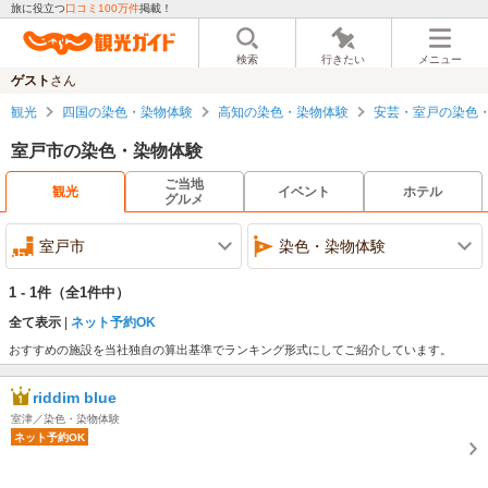
旅に役立つ
口コミ100万件
掲載！
検索
行きたい
メニュー
ゲスト
さん
観光
四国の染色・染物体験
高知の染色・染物体験
安芸・室戸の染色
室戸市の染色・染物体験
ご当地
観光
イベント
ホテル
グルメ
室戸市
染色・染物体験
1 - 1件
（全1件中）
全て表示
ネット予約OK
おすすめの施設を当社独自の算出基準でランキング形式にしてご紹介しています。
riddim blue
室津／染色・染物体験
ネット予約OK