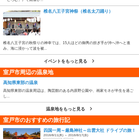
椎名八王子宮神祭（椎名太刀踊り）
椎名八王子宮の秋祭りの神幸では、15人ほどの御輿の担ぎ手が沖へ沖へと進
み、海に浸かって波を被...
イベントをもっと見る
室戸市周辺の温泉地
高知県東部の温泉
高知県東部の温泉周辺は、陶芸館のある内原野公園や、画家モネが半生を過ご
し...
温泉地をもっと見る
室戸市のおすすめの旅行記
四国一周～厳島神社～出雲大社 ドライブの旅！
2016/8/11(木) ～ 2016/8/17(水)