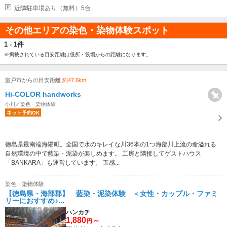
近隣駐車場あり（無料）5台
その他エリアの染色・染物体験スポット
1 - 1件
※掲載されている目安距離は役所・役場からの距離になります。
室戸市からの目安距離
約47.6km
Hi-COLOR handworks
小川／染色・染物体験
ネット予約OK
徳島県最南端海陽町。全国で水のキレイな川36本の1つ海部川上流の命溢れる
自然環境の中で藍染・泥染が楽しめます。 工房と隣接してゲストハウス
「BANKARA」も運営しています。 五感...
染色・染物体験
【徳島県・海部郡】 藍染・泥染体験 ＜女性・カップル・ファミ
リーにおすすめ♪...
ハンカチ
1,880
～
円