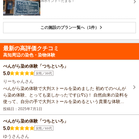
36ポイント～たまる！
この施設のプラン一覧へ（1件）
最新の高評価クチコミ
高知周辺の染色・染物体験
べんがら染め体験「つちといろ」
5.0
女性／30代
りーちゃんさん
べんがら染め体験で大判ストールを染めました 初めてのべんが
ら染め体験、とっても楽しかったです(≧∇≦)！ 自然由来の染料を
使って、自分の手で大判ストールを染めるという貴重な体験...
投稿日：2025年7月1日
べんがら染め体験「つちといろ」
5.0
女性／60代
ゆうさんさん