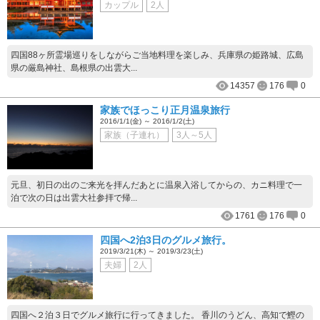
カップル
2人
四国88ヶ所霊場巡りをしながらご当地料理を楽しみ、兵庫県の姫路城、広島
県の厳島神社、島根県の出雲大...
14357
176
0
家族でほっこり正月温泉旅行
2016/1/1(金) ～ 2016/1/2(土)
家族（子連れ）
3人～5人
元旦、初日の出のご来光を拝んだあとに温泉入浴してからの、カニ料理で一
泊で次の日は出雲大社参拝で帰...
1761
176
0
四国へ2泊3日のグルメ旅行。
2019/3/21(木) ～ 2019/3/23(土)
夫婦
2人
四国へ２泊３日でグルメ旅行に行ってきました。 香川のうどん、高知で鰹の