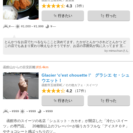
函館市五稜郭町／居酒屋
4.3
（3件）
行きたい
行った
¥----
¥1,000～¥1,999
¥----
とんかつをお店でたべるならここと決めてます。たかがとんかつされどとんかつ ど
この店でもあまり変わり映えなさそうですが、お店の雰囲気が気に入ってます 五...
by mimuchanさん
函館山からの目安距離
約5.4km
Glacier ‘c’est chouette !’ グラシエ セ・シュ
ウエット！
函館市五稜郭町／その他カフェ・スイーツ
4.2
（17件）
行きたい
行った
～¥999
～¥999
～¥999
函館市のスイーツの名店「シュエット・カカオ」が開店した「冷たいスイー
ツ」の専門店。 20種類以上のフレーバーが揃うカラフルな「アイスＰＯＰ」
やチョコレート感ばっちりのソ...