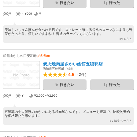
行きたい
行った
¥----
～¥999
¥----
美味しいちゃんぽんが食べれる店です、ストレート麺に豚骨風のスープなによりも野
菜がたっぷり、嬉しいですよね！ 普通のラーメンもございます。
by aiさん
函館山からの目安距離
約5.6km
炭火焼肉屋さかい函館五稜郭店
函館市五稜郭町／焼肉
4.5
（2件）
行きたい
行った
¥----
¥----
¥2,000～¥2,999
五稜郭の中央警察の向かいにある焼肉屋さんです。 メニューも豊富で、比較的安め
な価格帯だと思います。
by はやちーさん