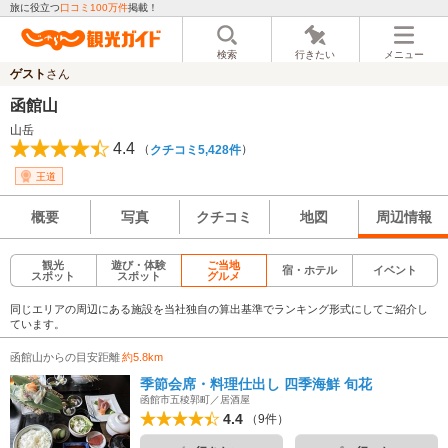
旅に役立つ
口コミ100万件
掲載！
検索
行きたい
メニュー
ゲスト
さん
函館山
山岳
4.4
（
）
クチコミ5,428件
王道
概要
写真
クチコミ
地図
周辺情報
観光
遊び・体験
ご当地
宿・ホテル
イベント
スポット
スポット
グルメ
同じエリアの周辺にある施設を当社独自の算出基準でランキング形式にしてご紹介し
ています。
函館山からの目安距離
約5.8km
季節会席・料理仕出し 四季海鮮 旬花
函館市五稜郭町／居酒屋
4.4
（9件）