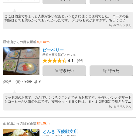
ここは個室でちょっと人数が多いなあというときに使うと便利でした。 コースの合
鴨鍋はとても柔らかくておいしかったです。 天ぷらも衣が多すぎず、ちょうどよ...
by みつろうさん
函館山からの目安距離
約6.0km
ピーベリー
函館市五稜郭町／カフェ
4.1
（6件）
行きたい
行った
¥----
～¥999
¥----
ウッド調のお店で、のんびりくつろぐことができるお店です。手作りパンとデザート
とコーヒーが人気のお店です。寝坊セット８８０円は、８～１２時限定で焼きたて...
by まりりんさん
函館山からの目安距離
約5.9km
とんき 五稜郭支店