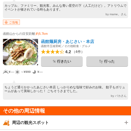
カップル、ファミリー、観光客。みんな青い星空の下（人工だけど）。アトリウムで
イベントが催されている時もあります。
by mame。さん
ご当地
函館山からの目安距離
約5.7km
函館麺厨房・あじさい・本店
函館市五稜郭町／その他軽食・グルメ
4.2
（4件）
行きたい
行った
¥----
～¥999
¥----
ちょうど通りかかったあじさい本店 しっかりめな塩味で好みのお味。 餃子もボリュ
ームがあって美味しかった！ ごちそうさまでした。
by パカさん
その他の周辺情報
周辺の観光スポット