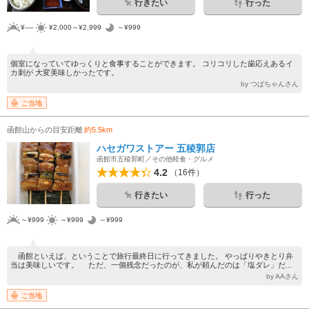
行きたい
行った
¥----
¥2,000～¥2,999
～¥999
個室になっていてゆっくりと食事することができます。 コリコリした歯応えあるイ
カ刺が 大変美味しかったです。
by つばちゃんさん
ご当地
函館山からの目安距離
約5.5km
ハセガワストアー 五稜郭店
函館市五稜郭町／その他軽食・グルメ
4.2
（16件）
行きたい
行った
～¥999
～¥999
～¥999
函館といえば、ということで旅行最終日に行ってきました。 やっぱりやきとり弁
当は美味しいです。 ただ、一個残念だったのが、私が頼んだのは「塩ダレ」だ...
by AAさん
ご当地