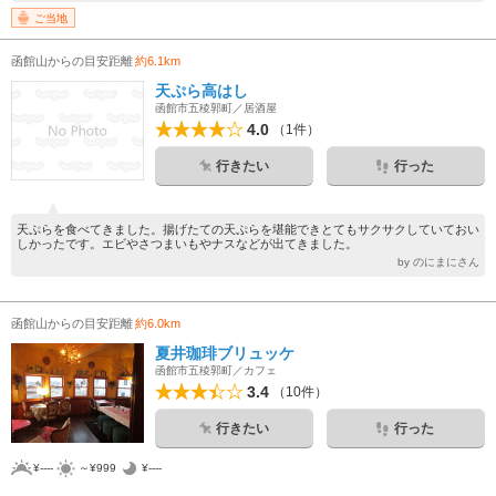
ご当地
函館山からの目安距離
約6.1km
天ぷら高はし
函館市五稜郭町／居酒屋
4.0
（1件）
行きたい
行った
天ぷらを食べてきました。揚げたての天ぷらを堪能できとてもサクサクしていておい
しかったです。エビやさつまいもやナスなどが出てきました。
by のにまにさん
函館山からの目安距離
約6.0km
夏井珈琲ブリュッケ
函館市五稜郭町／カフェ
3.4
（10件）
行きたい
行った
¥----
～¥999
¥----