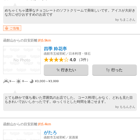
めちゃくちゃ濃厚なチョコレートのソフトクリームで美味しいです。アイスが大好き
な方にぜひおすすめのお店です
by ちまこさん
ご当地
函館山からの目安距離
約5.9km
四季 粋花亭
函館市五稜郭町／日本料理・懐石
4.0
（3件）
行きたい
行った
¥----
¥----
¥3,000～¥3,999
とても静かで落ち着いた雰囲気のお店でした。 コース料理しかなく、どれも見た目
もきれいでおいしかったです。ゆっくりとした時間を過ごせます。
by ももんさん
函館山からの目安距離
約5.4km
がたろ
函館市五稜郭町／居酒屋