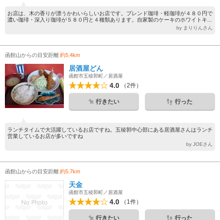
お店は、木の香りが漂うかわいらしいお店です。ブレンド珈琲・軽珈琲が４８０円で
濃い珈琲・深入り珈琲が５８０円と４種類あります。自家製のケーキのホワイトキ...
by まりりんさん
函館山からの目安距離
約5.4km
居酒屋どん
函館市五稜郭町／居酒屋
4.0
（2件）
行きたい
行った
ランチタイムで大活躍しているお店ですね。五稜郭中心部にある居酒屋さんはランチ
営業しているお店が多いですね
by JOEさん
函館山からの目安距離
約5.7km
天金
函館市五稜郭町／居酒屋
4.0
（1件）
行きたい
行った