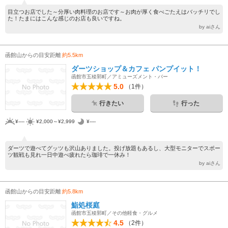
目立つお店でした～分厚い肉料理のお店です～お肉が厚く食べごたえはバッチリでし
た！たまにはこんな感じのお店も良いですね。
by aiさん
函館山からの目安距離
約5.5km
ダーツショップ＆カフェ パンプイット！
函館市五稜郭町／アミューズメント・バー
5.0
（1件）
行きたい
行った
¥----
¥2,000～¥2,999
¥----
ダーツで遊べてグッツも沢山ありました。投げ放題もあるし、大型モニターでスポー
ツ観戦も見れ一日中遊べ疲れたら珈琲で一休み！
by aiさん
函館山からの目安距離
約5.8km
鮨処桜庭
函館市五稜郭町／その他軽食・グルメ
4.5
（2件）