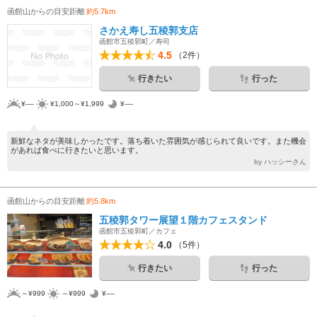
函館山からの目安距離
約5.7km
さかえ寿し五稜郭支店
函館市五稜郭町／寿司
4.5
（2件）
行きたい
行った
¥----
¥1,000～¥1,999
¥----
新鮮なネタが美味しかったです。落ち着いた雰囲気が感じられて良いです。また機会
があれば食べに行きたいと思います。
by ハッシーさん
函館山からの目安距離
約5.8km
五稜郭タワー展望１階カフェスタンド
函館市五稜郭町／カフェ
4.0
（5件）
行きたい
行った
～¥999
～¥999
¥----