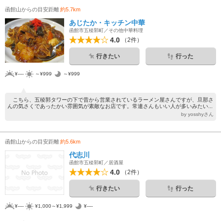
函館山からの目安距離
約5.7km
あじたか・キッチン中華
函館市五稜郭町／その他中華料理
4.0
（2件）
行きたい
行った
¥----
～¥999
～¥999
こちら、五稜郭タワーの下で昔から営業されているラーメン屋さんですが、旦那さ
んの気さくであったかい雰囲気が素敵なお店です。常連さんもいい人が多いみたい...
by yosshyさん
函館山からの目安距離
約5.6km
代志川
函館市五稜郭町／居酒屋
4.0
（2件）
行きたい
行った
¥----
¥1,000～¥1,999
¥----