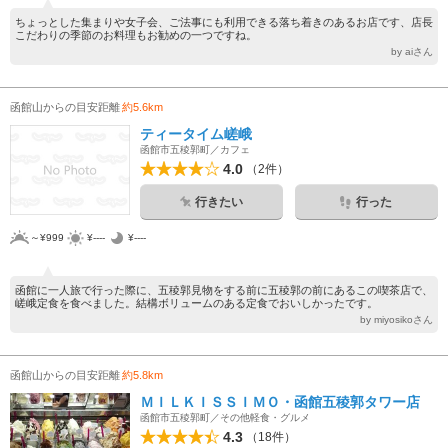
ちょっとした集まりや女子会、ご法事にも利用できる落ち着きのあるお店です、店長
こだわりの季節のお料理もお勧めの一つですね。
by aiさん
函館山からの目安距離
約5.6km
ティータイム嵯峨
函館市五稜郭町／カフェ
4.0
（2件）
行きたい
行った
～¥999
¥----
¥----
函館に一人旅で行った際に、五稜郭見物をする前に五稜郭の前にあるこの喫茶店で、
嵯峨定食を食べました。結構ボリュームのある定食でおいしかったです。
by miyosikoさん
函館山からの目安距離
約5.8km
ＭＩＬＫＩＳＳＩＭＯ・函館五稜郭タワー店
函館市五稜郭町／その他軽食・グルメ
4.3
（18件）