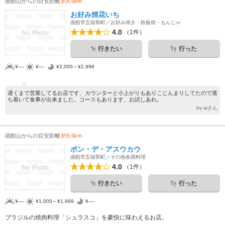
函館山からの目安距離
約5.5km
お好み焼花いち
函館市五稜郭町／お好み焼き・鉄板焼・もんじゃ
4.0
（1件）
行きたい
行った
¥----
¥----
¥2,000～¥2,999
遅くまで営業してるお店です、カウンターと小上がりもありこじんまりしてたので落
ち着いて食事が出来ました。コースもあります、お試しあれ。
by aiさん
函館山からの目安距離
約5.6km
ポン・デ・アスウカウ
函館市五稜郭町／その他各国料理
4.0
（1件）
行きたい
行った
¥----
¥1,000～¥1,999
¥----
ブラジルの焼肉料理「シュラスコ」を豪快に味わえるお店。