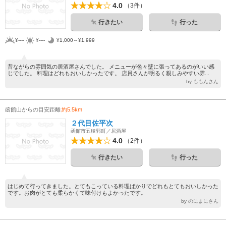
4.0
（3件）
行きたい
行った
¥----
¥----
¥1,000～¥1,999
昔ながらの雰囲気の居酒屋さんでした。 メニューが色々壁に張ってあるのがいい感
じでした。 料理はどれもおいしかったです。 店員さんが明るく親しみやすい雰...
by ももんさん
函館山からの目安距離
約5.5km
２代目佐平次
函館市五稜郭町／居酒屋
4.0
（2件）
行きたい
行った
はじめて行ってきました。とてもこっている料理ばかりでどれもとてもおいしかった
です。お肉がとても柔らかくて味付けもよかったです。
by のにまにさん