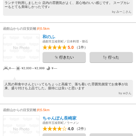
ランチで利用しました☆ 店内の雰囲気がよく、居心地のいい感じです。 スープカレ
ーもとても美味しかったです♪
by みーこさん
函館山からの目安距離
約5.5km
和のふ
函館市五稜郭町／日本料理・懐石
5.0
（1件）
行きたい
行った
¥----
¥2,000～¥2,999
¥----
人気の和食やさんといってもちょっと高級で、落ち着いた雰囲気個室でお食事が出
来、盛り付けも上品でした。接待には良いと思います
by aiさん
函館山からの目安距離
約5.5km
ちゃんぽん長崎家
函館市五稜郭町／ラーメン
4.0
（2件）