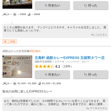
行きたい
行った
¥----
～¥999
～¥999
たくさん種類があります。 マンゴーとピスタチオ、キャラメルを注文しました。 濃
厚でとても美味しかったです。
by ごんたさん
ご当地
函館山からの目安距離
約5.8km
五島軒 函館カレーEXPRESS 五稜郭タワー店
函館市五稜郭町／ステーキ・ハンバーグ・カレー
4.1
（16件）
行きたい
行った
¥----
¥1,000～¥1,999
¥1,000～¥1,999
観光の合間に楽しむEXPRESSカレー
まだ、館内は営業前でしたが、その時間でもカレーパンを買うことはできます。 買
って食べたのですが、確かに旨い。 五島軒は、県外でも有名ですが、確かに濃厚...
by マイＢＯＯさん