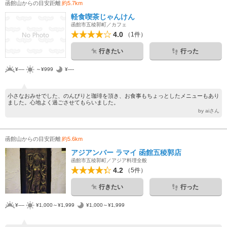
函館山からの目安距離
約5.7km
軽食喫茶じゃんけん
函館市五稜郭町／カフェ
4.0
（1件）
行きたい
行った
¥----
～¥999
¥----
小さなおみせでした、のんびりと珈琲を頂き、お食事もちょっとしたメニューもあり
ました。心地よく過ごさせてもらいました。
by aiさん
函館山からの目安距離
約5.6km
アジアンバー ラマイ 函館五稜郭店
函館市五稜郭町／アジア料理全般
4.2
（5件）
行きたい
行った
¥----
¥1,000～¥1,999
¥1,000～¥1,999