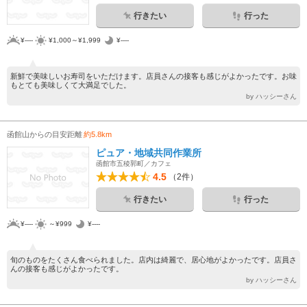
行きたい
行った
¥----
¥1,000～¥1,999
¥----
新鮮で美味しいお寿司をいただけます。店員さんの接客も感じがよかったです。お味
もとても美味しくて大満足でした。
by ハッシーさん
函館山からの目安距離
約5.8km
ピュア・地域共同作業所
函館市五稜郭町／カフェ
4.5
（2件）
行きたい
行った
¥----
～¥999
¥----
旬のものをたくさん食べられました。店内は綺麗で、居心地がよかったです。店員さ
んの接客も感じがよかったです。
by ハッシーさん