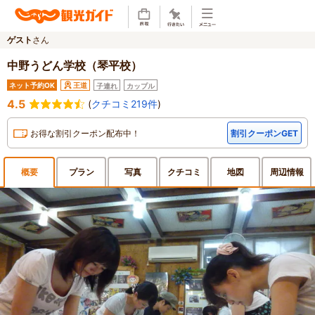
ゲスト
さん
中野うどん学校（琴平校）
ネット予約OK
王道
子連れ
カップル
4.5
(
クチコミ219件
)
お得な割引クーポン配布中！
割引クーポンGET
概要
プラン
写真
クチ
コミ
地図
周辺
情報