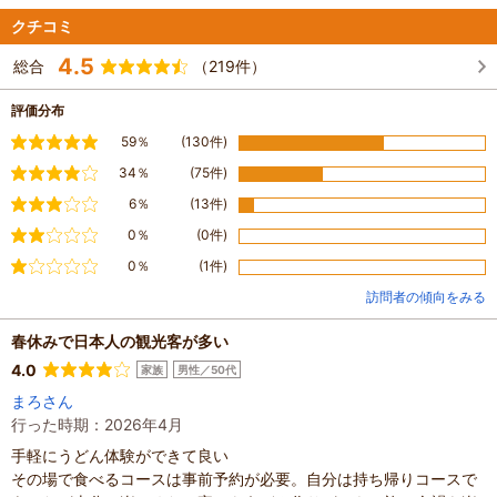
クチコミ
4.5
総合
（219件）
評価分布
満足
59％
(130件)
やや満足
34％
(75件)
普通
6％
(13件)
やや不満
0％
(0件)
不満
0％
(1件)
訪問者の傾向をみる
春休みで日本人の観光客が多い
4.0
家族
男性／50代
まろさん
行った時期：2026年4月
手軽にうどん体験ができて良い
その場で食べるコースは事前予約が必要。自分は持ち帰りコースで