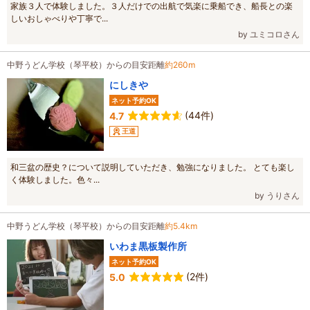
家族３人で体験しました。３人だけでの出航で気楽に乗船でき、船長との楽
しいおしゃべりや丁寧で...
by ユミコロさん
中野うどん学校（琴平校）からの目安距離
約260m
にしきや
ネット予約OK
(44件)
4.7
王道
和三盆の歴史？について説明していただき、勉強になりました。 とても楽し
く体験しました。色々...
by うりさん
中野うどん学校（琴平校）からの目安距離
約5.4km
いわま黒板製作所
ネット予約OK
(2件)
5.0