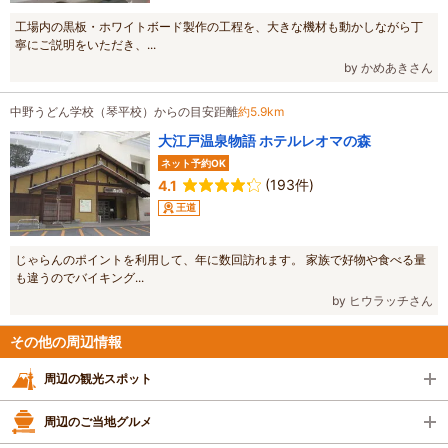
工場内の黒板・ホワイトボード製作の工程を、大きな機材も動かしながら丁
寧にご説明をいただき、...
by かめあきさん
中野うどん学校（琴平校）からの目安距離
約5.9km
大江戸温泉物語 ホテルレオマの森
ネット予約OK
(193件)
4.1
王道
じゃらんのポイントを利用して、年に数回訪れます。 家族で好物や食べる量
も違うのでバイキング...
by ヒウラッチさん
その他の周辺情報
周辺の観光スポット
周辺のご当地グルメ