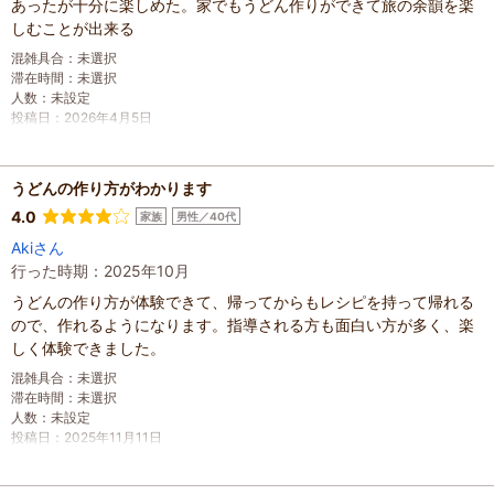
あったが十分に楽しめた。家でもうどん作りができて旅の余韻を楽
しむことが出来る
混雑具合
：
未選択
滞在時間
：
未選択
人数
：
未設定
投稿日
：
2026年4月5日
うどんの作り方がわかります
4.0
家族
男性／40代
Akiさん
行った時期：2025年10月
うどんの作り方が体験できて、帰ってからもレシピを持って帰れる
ので、作れるようになります。指導される方も面白い方が多く、楽
しく体験できました。
混雑具合
：
未選択
滞在時間
：
未選択
人数
：
未設定
投稿日
：
2025年11月11日