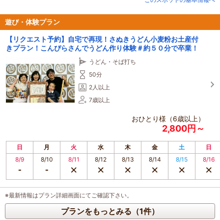
遊び・体験プラン
【リクエスト予約】自宅で再現！さぬきうどん小麦粉お土産付
きプラン！こんぴらさんでうどん作り体験＃約５０分で卒業！
うどん・そば打ち
50分
2人以上
7歳以上
おひとり様（6歳以上）
2,800円～
日
月
火
水
木
金
土
日
8/9
8/10
8/11
8/12
8/13
8/14
8/15
8/16
※最新情報はプラン詳細画面にてご確認下さい。
プランをもっとみる（1件）