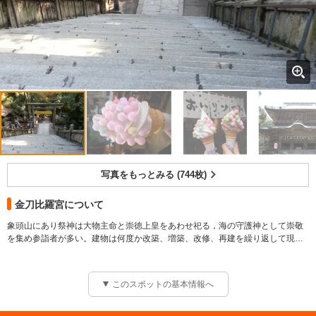
写真をもっとみる (744枚)
金刀比羅宮について
象頭山にあり祭神は大物主命と崇徳上皇をあわせ祀る，海の守護神として崇敬
を集め参詣者が多い。建物は何度か改築、増築、改修、再建を繰り返して現在
の形状になっている。古くから「さぬきのこんぴらさん」として親しまれてい
る海の神様。参道の石段は本宮まで785段、奥社までの合計は1368段にも及
ぶ。広い境内には由緒ある御社や御堂が点在し、宝物館や書院には第一級の美
このスポットの基本情報へ
術品や文化財が陳列する。参道両脇には土産物や讃岐名物のうどん店、周辺も
旧金毘羅大芝居（金丸座）や高灯籠など見どころが多い。
創建年代 約３，０００年前