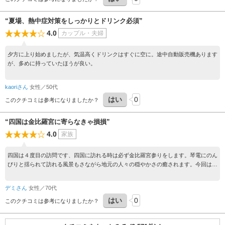
“夏場、熱中症対策をしっかりとドリンク必須”
4.0
カップル・夫婦
夕方に上り始めましたが、気温高くドリンクはすぐに空に。途中自動販売機あります
が、多めに持っていたほうが良い。
kaoriさん
女性／50代
はい
0
このクチコミは参考になりましたか？
“四国は金比羅宮に寄らなきゃ損損”
4.0
家族
四国は４度目の訪問です、四国に訪れる時は必ず金比羅宮参りをします。琴電にのん
びりと揺られて訪れる風景もさながら地元の人々の穏やかさの癒されます。今回は生
憎のダブル台風に遭遇してしまい目的のお店が臨時休業等とアクシデントとなりまし
たが頑張って往復出来ました。是非ともお立ち寄りくださいませ。
デミさん
女性／70代
はい
0
このクチコミは参考になりましたか？