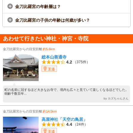
金刀比羅宮の年齢層は？
金刀比羅宮の子供の年齢は何歳が多い？
あわせて行きたい神社・神宮・寺院
金刀比羅宮からの目安距離
約5.6km
総本山善通寺
4.2
（375件）
王道
町の名前に冠するほど大きなお寺で、境内も広々と見ていて楽しくなるほどでした。
樹齢千数百年...
by カズちゃんさん
金刀比羅宮からの目安距離
約14.5km
高屋神社「天空の鳥居」
4.4
（24件）
王道