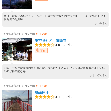
当日10時前に着いてシャトルバス11時予約できたのでラッキーでした 天気にも恵ま
れ鳥居の写真綺...
by わみさん
金刀比羅宮からの目安距離
約11.2km
第77番札所 道隆寺
4.0
（22件）
王道
四国八十八ケ所霊場の第77番札所。境内にたくさんのブロンズの観音像が並んでい
るのが特徴的な寺...
by まつぼんさん
金刀比羅宮からの目安距離
約11.4km
津嶋神社
4.1
（19件）