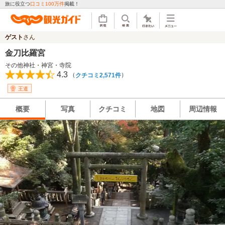
旅に役立つ
口コミ100万件
掲載！
ゲスト
さん
金刀比羅宮
その他神社・神宮・寺院
4.3
（
）
クチコミ2,571件
王道
概要
写真
クチコミ
地図
周辺情報