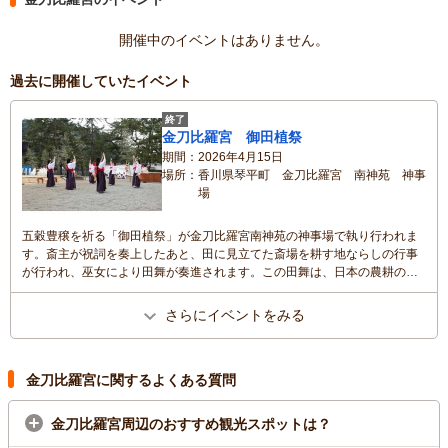
開催中のイベントはありません。
過去に開催していたイベント
終了
金刀比羅宮 御田植祭
期間
2026年4月15日
場所
香川県琴平町 金刀比羅宮 南神苑 神事
場
五穀豊穣を祈る「御田植祭」が金刀比羅宮南神苑の神事場で執り行われま
す。斎主が祝詞を奏上したあと、田に見立てた斎場を耕す地ならしの行事
が行われ、巫女により田舞が奏進されます。この田舞は、日本の農耕の姿
をそのまま歌舞としたもので、田植から収穫までの様子を表わします。
さらにイベントをみる
金刀比羅宮に関するよくある質問
金刀比羅宮周辺のおすすめ観光スポットは？