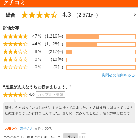
クチコミ
4.3
総合
（2,571件）
評価分布
47％
(1,216件)
44％
(1,128件)
8％
(217件)
0％
(10件)
0％
(0件)
訪問者の傾向をみる
“足腰が丈夫なうちに行きましょう。”
4.0
カップル・夫婦
朝行こうと思っていましたが、夕方に行ってみました。夕方は６時に閉まってしまう
ため途中までしか行けませんでした。曇りの日の夕方でしたが、階段の半分程まで登
ったところで汗だくの時間切れ。気候のよい時がいいですね。またいつかリベンジし
たいです。足腰が強い時に。
寿子さん
女性／50代
お宿ツウ
はい
0
このクチコミは参考になりましたか？