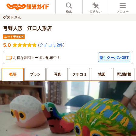
検索
行きたい
メニュー
ゲスト
さん
弓野人形 江口人形店
ネット予約OK
5.0
(
クチコミ2件
)
お得な割引クーポン配布中！
割引クーポンGET
概要
プラン
写真
クチ
コミ
地図
周辺
情報