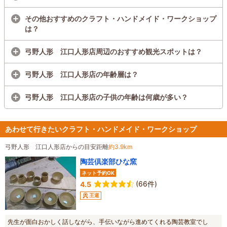
その他おすすめのクラフト・ハンドメイド・ワークショップ
は？
弓野人形 江口人形店周辺のおすすめ観光スポットは？
弓野人形 江口人形店の年齢層は？
弓野人形 江口人形店の子供の年齢は何歳が多い？
あわせて行きたいクラフト・ハンドメイド・ワークショップ
弓野人形 江口人形店からの目安距離
約3.9km
陶芸倶楽部ひな窯
ネット予約OK
(66件)
4.5
王道
先生が面白おかしく話しながら、手伝いながら進めてくれる陶芸教室でし