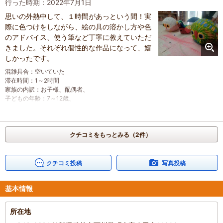
行った時期：2022年7月1日
滞在時間
：
1～2時間
思いの外熱中して、１時間があっという間！実
家族の内訳
：
お子様、
子どもの年齢
際に色つけをしながら、絵の具の溶かし方や色
：
4～6歳、
人数
：
3人～5人
のアドバイス、使う筆など丁寧に教えていただ
投稿日
：
2023年3月21日
きました。それぞれ個性的な作品になって、嬉
しかったです。
混雑具合
：
空いていた
滞在時間
：
1～2時間
家族の内訳
：
お子様、
配偶者、
子どもの年齢
：
7～12歳、
人数
：
3人～5人
投稿日
：
2022年7月4日
クチコミをもっとみる（2件）
クチコミ投稿
写真投稿
基本情報
所在地