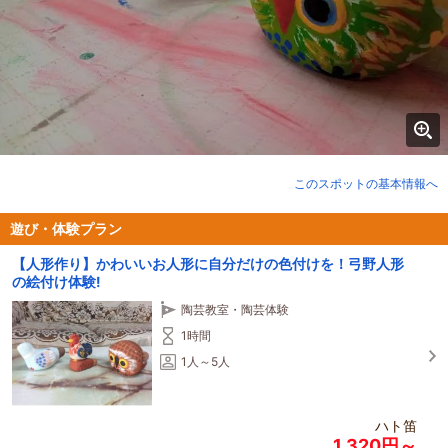
このスポットの基本情報へ
遊び・体験プラン
【人形作り】かわいいお人形に自分だけの色付けを！弓野人形
の絵付け体験!
陶芸教室・陶芸体験
1時間
1人～5人
ハト笛
1,320円～