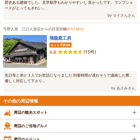
歴史ある建物でした。見学順序もわかりやすいし 良かったです。ランプシェ
ードがとってもきれい...
by セイさんさん
弓野人形 江口人形店からの目安距離
約10.6km
飛龍窯工房
ネット予約OK
(15件)
4.6
先日母と弟と３人でお世話になりました 到着時間が遅れそうで連絡した際、
優しく対応して下さり...
by あさみさん
その他の周辺情報
周辺の観光スポット
周辺のご当地グルメ
周辺のイベント