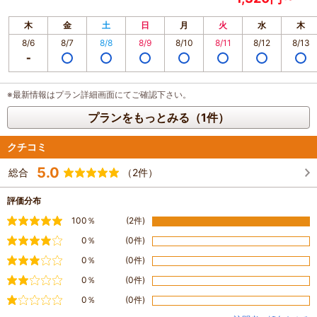
木
金
土
日
月
火
水
木
8/6
8/7
8/8
8/9
8/10
8/11
8/12
8/13
※最新情報はプラン詳細画面にてご確認下さい。
プランをもっとみる（1件）
クチコミ
5.0
総合
（2件）
評価分布
満足
100％
(2件)
やや満足
0％
(0件)
普通
0％
(0件)
やや不満
0％
(0件)
不満
0％
(0件)