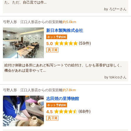
た。 ただ、自己流では作...
by ろびーさん
弓野人形 江口人形店からの目安距離
約5.6km
新日本製陶株式会社
ネット予約OK
(59件)
5.0
王道
絵付け体験は各所にあれど転写シートでの絵付け、しかも茶香炉は珍しく、
機会があれば是非やって...
by tokicoさん
弓野人形 江口人形店からの目安距離
約7.8km
志田焼の里博物館
ネット予約OK
(68件)
4.5
王道