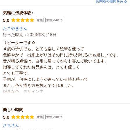
訪問者の傾向をみる
気軽に伝統体験♪
5.0
家族
女性／40代
たこやきさん
行った時期：2023年3月18日
リピーターです☆
４歳の子供でも、とても楽しく絵筆を使って
色鮮やかで 出来上がりはその日に持ち帰れるのも嬉しいです。
音が鳴る鳩笛は、自宅に帰ってからも喜んで吹いてます。
指導してくれたお兄さんは、とても優しく
とても丁寧で、
子供が、何色にしようか迷っている時も待って
また、色々描き方を教えてくれました。
好きな色、デザインで、
自由に楽しく自分だけの鳩笛ができ
素敵な伝統体験ができ、大満足です。
きっとまた行きたい！！
楽しい時間
と子供が言うと思います。
5.0
家族
女性／30代
本当にありがとうございました。
さちさん
混雑具合
：
空いていた