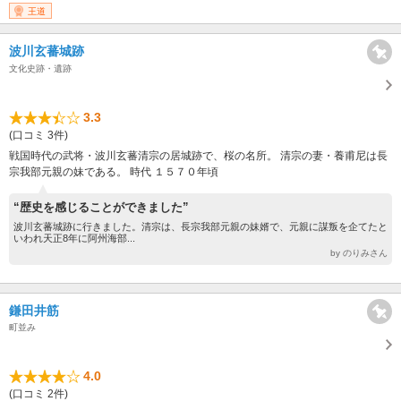
王道
波川玄蕃城跡
文化史跡・遺跡
3.3
(口コミ 3件)
戦国時代の武将・波川玄蕃清宗の居城跡で、桜の名所。 清宗の妻・養甫尼は長
宗我部元親の妹である。 時代 １５７０年頃
“歴史を感じることができました”
波川玄蕃城跡に行きました。清宗は、長宗我部元親の妹婿で、元親に謀叛を企てたと
いわれ天正8年に阿州海部...
by のりみさん
鎌田井筋
町並み
4.0
(口コミ 2件)