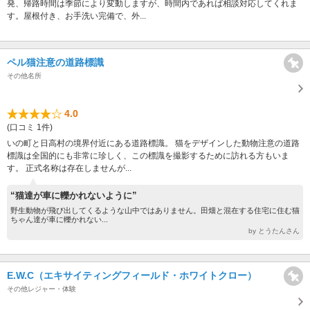
発、帰路時間は季節により変動しますが、時間内であれば相談対応してくれま
す。屋根付き、お手洗い完備で、外...
ペル猫注意の道路標識
その他名所
4.0
(口コミ 1件)
いの町と日高村の境界付近にある道路標識。 猫をデザインした動物注意の道路
標識は全国的にも非常に珍しく、この標識を撮影するために訪れる方もいま
す。 正式名称は存在しませんが...
“猫達が車に轢かれないように”
野生動物が飛び出してくるような山中ではありません。田畑と混在する住宅に住む猫
ちゃん達が車に轢かれない...
by とうたんさん
E.W.C（エキサイティングフィールド・ホワイトクロー）
その他レジャー・体験