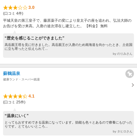
3.0
(口コミ 4件)
平城天皇の第三皇子で、藤原薬子の変により皇太子の座を追われ、弘法大師の
お告げを受け来高。入唐の途次滞在し建立した。 【料金】 無料
“歴史を感じることができました”
高岳親王塔を見に行きました。高岳親王が入唐のため南海道を向かったとき、土佐国
に立ち寄ったと伝えられて...
by のりみさん
蘇鶴温泉
健康ランド・スーパー銭湯
4.1
(口コミ 25件)
“温泉にいく”
とってもおすすめできる温泉になっています。効能も色々とあるので療養にもぴった
りです。とてもいいところ...
by タヒロさん