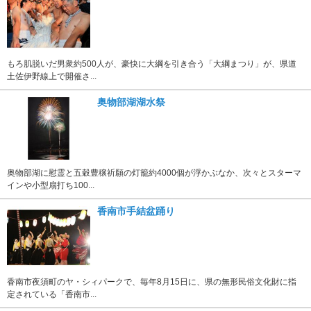
もろ肌脱いだ男衆約500人が、豪快に大綱を引き合う「大綱まつり」が、県道
土佐伊野線上で開催さ...
奥物部湖湖水祭
奥物部湖に慰霊と五穀豊穣祈願の灯籠約4000個が浮かぶなか、次々とスターマ
インや小型扇打ち100...
香南市手結盆踊り
香南市夜須町のヤ・シィパークで、毎年8月15日に、県の無形民俗文化財に指
定されている「香南市...