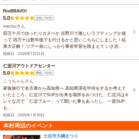
RioBRAVO!
5.0
女性／50代
mechoさん
四万十川でゆったりカヌーか 吉野川で激しいラフティングか迷
って 四万十は数年後でも行けるかと思いこちらにしました！結
果大正解！ ツアー前にしっかり事前学習を踏まえて いざ吉...
投稿日：2026年7月31日
仁淀川アウトドアセンター
5.0
男性／40代
こうちゃんさん
家族旅行で名古屋から高知県へ 高知県滞在中何をするか考えて
いたところ、仁淀川でSUPが出来る場所をみつけた。仁淀川はキ
レイな川で「仁淀ブルー」って聞いた事もあったし、一度SUP
も...
投稿日：2026年7月30日
本村周辺のイベント
土佐市大綱まつり