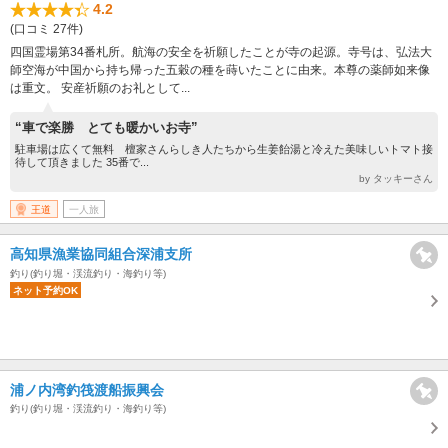
4.2
(口コミ 27件)
四国霊場第34番札所。航海の安全を祈願したことが寺の起源。寺号は、弘法大
師空海が中国から持ち帰った五穀の種を蒔いたことに由来。本尊の薬師如来像
は重文。 安産祈願のお礼として...
“車で楽勝 とても暖かいお寺”
駐車場は広くて無料 檀家さんらしき人たちから生姜飴湯と冷えた美味しいトマト接
待して頂きました 35番で...
by タッキーさん
王道
一人旅
高知県漁業協同組合深浦支所
釣り(釣り堀・渓流釣り・海釣り等)
ネット予約OK
浦ノ内湾釣筏渡船振興会
釣り(釣り堀・渓流釣り・海釣り等)