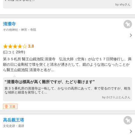
by shyさん
清瀧寺
その他神社・神宮・寺院
3.8
(口コミ 29件)
第３５札所 醫王山鏡池院 清瀧寺 弘法大師（空海）が山で１７日間修行し、満
願の日に金剛杖で壇を突くと清水が湧きだして、鏡のような池になったことか
ら醫王山鏡池院 清瀧寺と名が...
“清瀧寺は標高が高く難所ですが、たどり着けます”
第３５番札所の清瀧寺は一転して、かなりの高所にあって、車で登るのですが、相当
な傾斜と細道を覚悟してく...
by かけ☆ぶとんさん
王道
高岳親王塔
文化史跡・遺跡