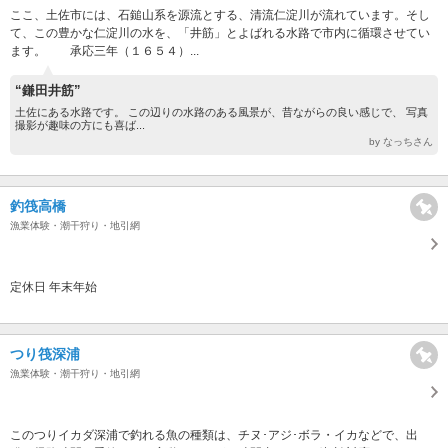
ここ、土佐市には、石鎚山系を源流とする、清流仁淀川が流れています。そし
て、この豊かな仁淀川の水を、「井筋」とよばれる水路で市内に循環させてい
ます。 承応三年（１６５４）...
“鎌田井筋”
土佐にある水路です。 この辺りの水路のある風景が、昔ながらの良い感じで、 写真
撮影が趣味の方にも喜ば...
by なっちさん
釣筏高橋
漁業体験・潮干狩り・地引網
定休日 年末年始
つり筏深浦
漁業体験・潮干狩り・地引網
このつりイカダ深浦で釣れる魚の種類は、チヌ･アジ･ボラ・イカなどで、出