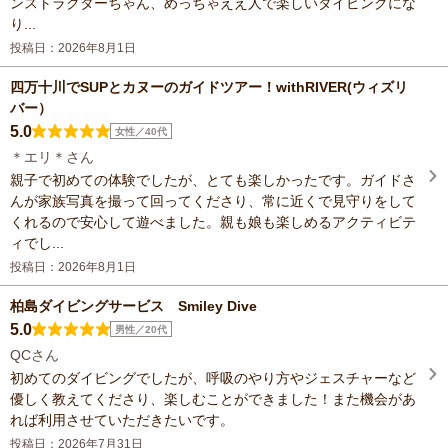
ンストラクターちゃん、めっちゃええ人で楽しいダイビングにな
り...
投稿日：2026年8月1日
四万十川でSUPとカヌーのガイドツアー！withRIVER(ウィズリ
バー）
5.0
女性／40代
＊エリ＊さん
親子で初めての体験でしたが、とても楽しかったです。ガイドさ
んが家族写真を撮って回ってくださり、常に近くで見守りをして
くれるので安心して遊べました。親も娘も楽しめるアクティビテ
ィでし...
投稿日：2026年8月1日
柏島ダイビングサービス Smiley Dive
5.0
男性／20代
QCさん
初めてのダイビングでしたが、呼吸のやり方やジェスチャーなど
優しく教えてくださり、楽しむことができました！また機会があ
れば利用させていただきたいです。
投稿日：2026年7月31日