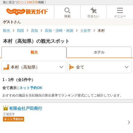
旅に役立つ
口コミ100万件
掲載！
検索
行きたい
メニュー
ゲスト
さん
観光
四国
高知
高知・須崎・南国
土佐市
本村
本村（高知県）の観光スポット
観光
ホテル
本村（高知県）
全て
1 - 1件
（全1件中）
全て表示
ネット予約OK
おすすめの施設を当社独自の算出基準でランキング形式にしてご紹介しています。
有限会社戸田商行
工場見学
ネット予約OK