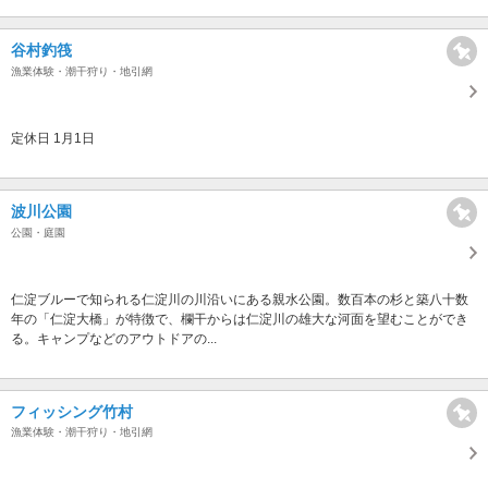
谷村釣筏
漁業体験・潮干狩り・地引網
定休日 1月1日
波川公園
公園・庭園
仁淀ブルーで知られる仁淀川の川沿いにある親水公園。数百本の杉と築八十数
年の「仁淀大橋」が特徴で、欄干からは仁淀川の雄大な河面を望むことができ
る。キャンプなどのアウトドアの...
フィッシング竹村
漁業体験・潮干狩り・地引網