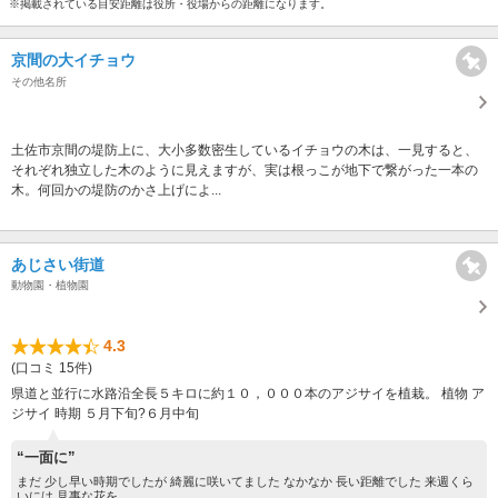
※掲載されている目安距離は役所・役場からの距離になります。
京間の大イチョウ
その他名所
土佐市京間の堤防上に、大小多数密生しているイチョウの木は、一見すると、
それぞれ独立した木のように見えますが、実は根っこが地下で繋がった一本の
木。何回かの堤防のかさ上げによ...
あじさい街道
動物園・植物園
4.3
(口コミ 15件)
県道と並行に水路沿全長５キロに約１０，０００本のアジサイを植栽。 植物 ア
ジサイ 時期 ５月下旬?６月中旬
“一面に”
まだ 少し早い時期でしたが 綺麗に咲いてました なかなか 長い距離でした 来週くら
いには 見事な花を...