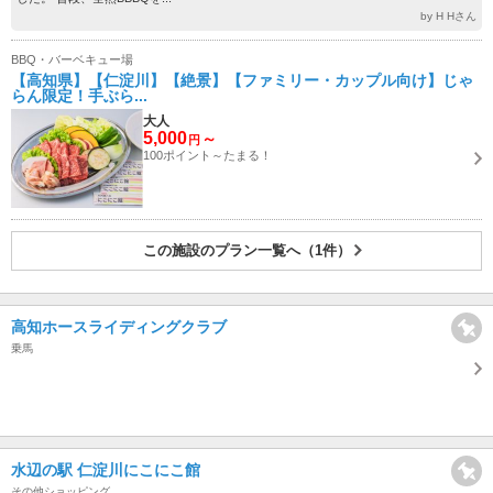
by H Hさん
BBQ・バーベキュー場
【高知県】【仁淀川】【絶景】【ファミリー・カップル向け】じゃ
らん限定！手ぶら...
大人
5,000
～
円
100ポイント～たまる！
この施設のプラン一覧へ（1件）
高知ホースライディングクラブ
乗馬
水辺の駅 仁淀川にこにこ館
その他ショッピング