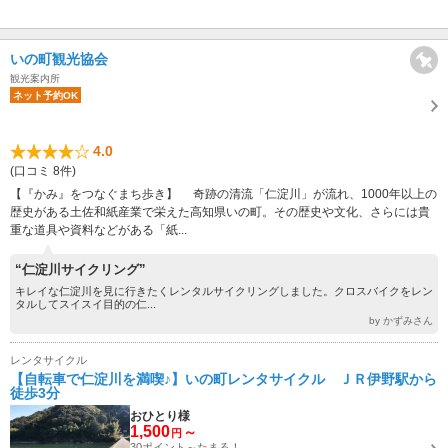
いの町観光協会
観光案内所
ネット予約OK
4.0
(口コミ 8件)
【『かみ』をつなぐまち歩き】 奇跡の清流「仁淀川」が流れ、1000年以上の
歴史がある土佐和紙産業で栄えた高知県いの町。その歴史や文化、さらには貴
重な道具や資料などがある「紙...
“仁淀川サイクリング”
キレイな仁淀川を見に行きたくレンタルサイクリングしました。クロスバイクをレン
タルしてスイスイ目的の仁...
by かずみさん
レンタサイクル
【自転車で仁淀川を満喫♪】いの町レンタサイクル ＪＲ伊野駅から
徒歩3分
おひとり様
1,500
～
円
30ポイント～たまる！