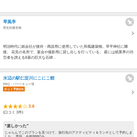
琴風亭
歴史的建造物
明治時代に紙会社が接待・商談用に使用していた和風建築物。琴平神社に隣
接。 花見の名所で、宴会や撮影用に貸し出しを行っている。 庭には紙業界の功
労者を讃える8基の巨大な石碑...
水辺の駅仁淀川にこにこ館
BBQ・バーベキュー場
ネット予約OK
3.6
(口コミ 3件)
“楽しかった”
じゃらんでこのプランを見つけて、旅行先のアクティビティ＆ランチとして予約しま
した。 普段、全然BBBQを...