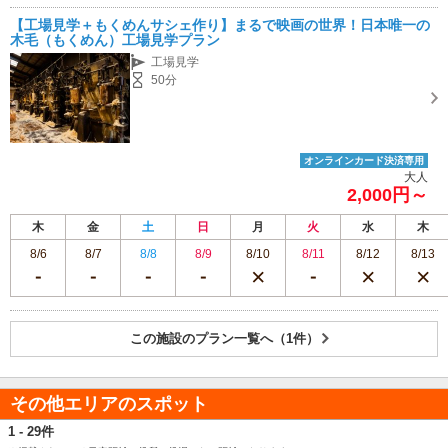
【工場見学＋もくめんサシェ作り】まるで映画の世界！日本唯一の
木毛（もくめん）工場見学プラン
工場見学
50分
オンラインカード決済専用
大人
2,000円～
木
金
土
日
月
火
水
木
8/6
8/7
8/8
8/9
8/10
8/11
8/12
8/13
この施設のプラン一覧へ（1件）
その他エリアのスポット
1 - 29件