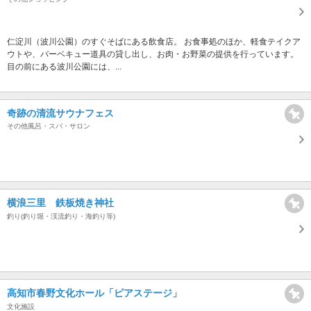
仁淀川（波川公園）のすぐそばにある飲食店。 お食事処のほか、軽食テイクア
ウトや、バーベキュー道具の貸し出し、お肉・お野菜の提供を行っています。
目の前にある波川公園には、...
奇跡の清流サウナフェス
その他風呂・スパ・サロン
横浪三里 鉄板焼き神社
釣り(釣り堀・渓流釣り・海釣り等)
高知市春野文化ホール「ピアステージ」
文化施設