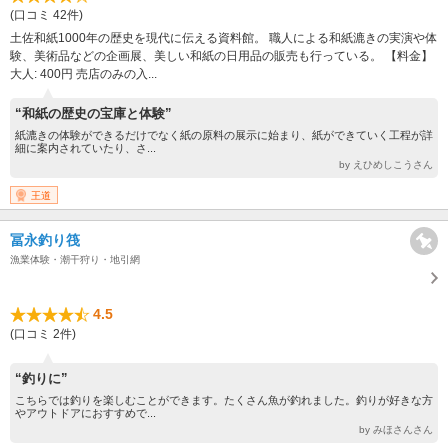
(口コミ 42件)
土佐和紙1000年の歴史を現代に伝える資料館。 職人による和紙漉きの実演や体
験、美術品などの企画展、美しい和紙の日用品の販売も行っている。 【料金】
大人: 400円 売店のみの入...
“和紙の歴史の宝庫と体験”
紙漉きの体験ができるだけでなく紙の原料の展示に始まり、紙ができていく工程が詳
細に案内されていたり、さ...
by えひめしこうさん
王道
冨永釣り筏
漁業体験・潮干狩り・地引網
4.5
(口コミ 2件)
“釣りに”
こちらでは釣りを楽しむことができます。たくさん魚が釣れました。釣りが好きな方
やアウトドアにおすすめで...
by みほさんさん