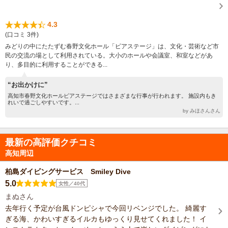
4.3
(口コミ 3件)
みどりの中にたたずむ春野文化ホール「ピアステージ」は、文化・芸術など市
民の交流の場として利用されている。大小のホールや会議室、和室などがあ
り、多目的に利用することができる...
“お出かけに”
高知市春野文化ホールピアステージではさまざまな行事が行われます。 施設内もき
れいで過ごしやすいです。...
by みほさんさん
最新の高評価クチコミ
高知周辺
柏島ダイビングサービス Smiley Dive
5.0
女性／40代
まぬさん
去年行く予定が台風ドンピシャで今回リベンジでした。 綺麗す
ぎる海、かわいすぎるイルカもゆっくり見せてくれました！ イ