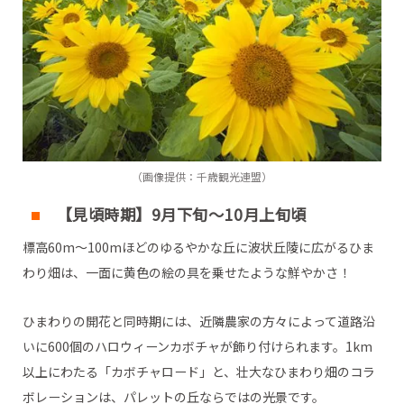
（画像提供：千歳観光連盟）
【見頃時期】9月下旬～10月上旬頃
標高60m～100mほどのゆるやかな丘に波状丘陵に広がるひま
わり畑は、一面に黄色の絵の具を乗せたような鮮やかさ！
ひまわりの開花と同時期には、近隣農家の方々によって道路沿
いに600個のハロウィーンカボチャが飾り付けられます。1km
以上にわたる「カボチャロード」と、壮大なひまわり畑のコラ
ボレーションは、パレットの丘ならではの光景です。