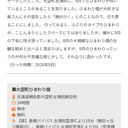
サーチしたところ、大空町女満別に、9月でもひまわりが咲い
ているところがあることを知りました。ひまわり畑が大好きな
奥さんにその話をしたら「絶対行く」とのことなので、立ち寄
ることにしました。 行ってみると、小ぶりのタイプのひまわり
が、こじんまりとしたスペースにではありましたが、確かに9月
の下旬に咲き誇っていました。8月の大規模なひまわり畑の壮
観な眺めと比べると見劣りはしますが、9月のひまわりってい
うのが何か不思議な感じがして、それなりに良かったです。
（行った時期：2020年9月）
■大空町ひまわり畑
北海道網走郡大空町女満別朝日他
24時間
無休
無料
【車】美幌バイパス 女満別空港ICより10分（朝日ヶ丘
公園周辺）、美幌バイパス 女満別空港ICより3分（空港横