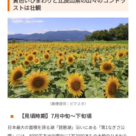
黄色いひまわりと比良山系の山々のコントラ
ストは壮観
（画像提供：ピクスタ）
【見頃時期】7月中旬～下旬頃
日本最大の面積を誇る湖「琵琶湖」沿いにある「第1なぎさ公
園」には、4000平方米の園内に1万2000本もの大輪のひまわり