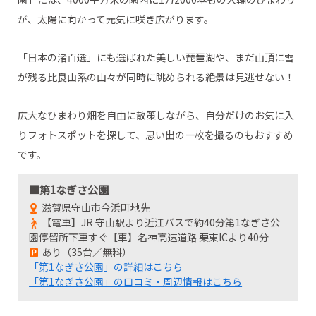
が、太陽に向かって元気に咲き広がります。
「日本の渚百選」にも選ばれた美しい琵琶湖や、まだ山頂に雪
が残る比良山系の山々が同時に眺められる絶景は見逃せない！
広大なひまわり畑を自由に散策しながら、自分だけのお気に入
りフォトスポットを探して、思い出の一枚を撮るのもおすすめ
です。
■第1なぎさ公園
滋賀県守山市今浜町地先
【電車】JR 守山駅より近江バスで約40分第1なぎさ公
園停留所下車すぐ【車】名神高速道路 栗東ICより40分
あり（35台／無料）
「第1なぎさ公園」の詳細はこちら
「第1なぎさ公園」の口コミ・周辺情報はこちら