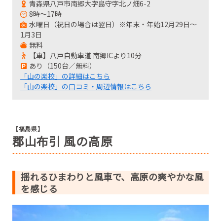
青森県八戸市南郷大字島守字北ノ畑6-2
8時～17時
水曜日（祝日の場合は翌日）※年末・年始12月29日～
1月3日
無料
【車】八戸自動車道 南郷ICより10分
あり（150台／無料）
「山の楽校」の詳細はこちら
「山の楽校」の口コミ・周辺情報はこちら
【福島県】
郡山布引 風の高原
揺れるひまわりと風車で、高原の爽やかな風
を感じる