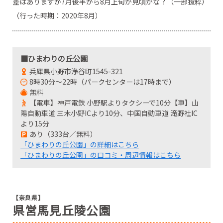
差はありますが7月後半から8月上旬が見頃かな？（一部抜粋）
（行った時期：2020年8月）
■ひまわりの丘公園
兵庫県小野市浄谷町1545-321
8時30分～22時（パークセンターは17時まで）
無料
【電車】神戸電鉄 小野駅よりタクシーで10分【車】山
陽自動車道 三木小野ICより10分、中国自動車道 滝野社IC
より15分
あり（333台／無料）
「ひまわりの丘公園」の詳細はこちら
「ひまわりの丘公園」の口コミ・周辺情報はこちら
【奈良県】
県営馬見丘陵公園