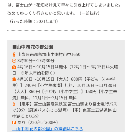
は、富士山が…花畑だけ見て早々に引き上げてしまいました。
改めてゆっくり行きたいと思います。（一部抜粋）
（行った時期：2021年8月）
■山中湖 花の都公園
山梨県南都留郡山中湖村山中1650
8時30分～17時30分
4月16日～10月15日は無休（12月1日～3月15日は火曜
日 ※年末年始を除く）
4月16日～10月15日【大人】600円【子ども（小中学
生）】240円【小学生未満】無料、10月16日～11月30日
【大人】360円【子ども（小中学生）】150円【小学生未
満】無料、12月1日～3月15日 無料
【電車】富士山麓電気鉄道 富士山駅より富士急行バス
で30分（周遊バスふじっ湖号）【車】東富士五湖道路 山
中湖ICより5分
あり（220台／300円）
「山中湖 花の都公園」の詳細はこちら