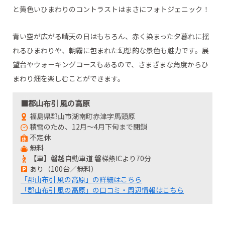
と黄色いひまわりのコントラストはまさにフォトジェニック！
青い空が広がる晴天の日はもちろん、赤く染まった夕暮れに揺
れるひまわりや、朝霧に包まれた幻想的な景色も魅力です。展
望台やウォーキングコースもあるので、さまざまな角度からひ
まわり畑を楽しむことができます。
■郡山布引 風の高原
福島県郡山市湖南町赤津字馬頭原
積雪のため、12月～4月下旬まで閉鎖
不定休
無料
【車】磐越自動車道 磐梯熱ICより70分
あり（100台／無料）
「郡山布引 風の高原」の詳細はこちら
「郡山布引 風の高原」の口コミ・周辺情報はこちら