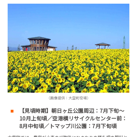
花の海【山口県】
魚津ケ崎公園【長崎県】
（画像提供：大空町役場）
【見頃時期】朝日ヶ丘公園周辺：7月下旬～
10月上旬頃／空港横リサイクルセンター前：
8月中旬頃／トマップ川公園：7月下旬頃