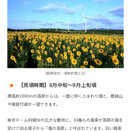
（画像提供：湖南町商工会）
【見頃時期】8月中旬～9月上旬頃
標高約1000mの高原からは、一面に咲くひまわり畑と、磐梯山
や猪苗代湖が一望できます。
東京ドーム49個分の広大な敷地に、33基もの風車が高原の風を
受けて回る様子から「風の高原」と呼ばれています。白い風車