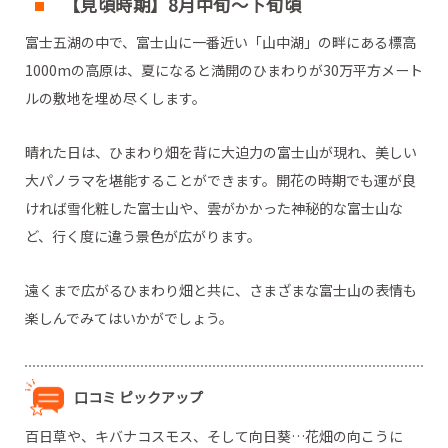
【見頃時期】8月中旬～下旬頃
富士五湖の中で、富士山に一番近い「山中湖」の畔にある標高
1000mの高原は、夏になると満開のひまわりが30万平方メート
ルの敷地を埋め尽くします。
晴れた日は、ひまわり畑を背に大迫力の富士山が現れ、美しい
大パノラマを堪能することができます。開花の時期でも運が良
ければ雪化粧した富士山や、雲がかかった神秘的な富士山な
ど、行く度に違う景色が広がります。
遠くまで広がるひまわり畑と共に、さまざまな富士山の表情も
楽しんでみてはいかがでしょう。
口コミ ピックアップ
百日草や、キバナコスモス、そして向日葵…花畑の向こうに