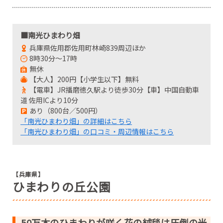
■南光ひまわり畑
兵庫県佐用郡佐用町林崎839周辺ほか
8時30分～17時
無休
【大人】200円【小学生以下】無料
【電車】JR播磨徳久駅より徒歩30分【車】中国自動車
道 佐用ICより10分
あり（800台／500円）
「南光ひまわり畑」の詳細はこちら
「南光ひまわり畑」の口コミ・周辺情報はこちら
【兵庫県】
ひまわりの丘公園
50万本のひまわりが咲く花の絨毯は圧倒の光