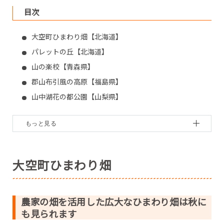
目次
大空町ひまわり畑【北海道】
パレットの丘【北海道】
山の楽校【青森県】
郡山布引風の高原【福島県】
山中湖花の都公園【山梨県】
愛知牧場【愛知県】
第1なぎさ公園【滋賀県】
道の駅あいとうマーガレットステーション【滋賀県】
南光ひまわり畑【兵庫県】
大空町ひまわり畑
ひまわりの丘公園【兵庫県】
県営馬見丘陵公園【奈良県】
農家の畑を活用した広大なひまわり畑は秋に
蒜山高原【岡山県】
も見られます
世羅高原農場【広島県】