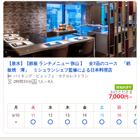
【泉水】【鉄板 ランチメニュー 弥山 】 全7品のコース 「鉄
板焼 渾」 ミシュランシェフ監修による日本料理店
バイキング・ビュッフェ・ホテルレストラン
2時間30分
1人～4人
現地決済可
おひとりさま
7,000
円～
月
火
水
木
金
土
日
月
10
11
12
13
14
15
16
17
8/