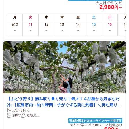
大人(中学生以上)
2,980
円～
月
火
水
木
金
土
日
月
10
11
12
13
14
15
16
17
8/
【ぶどう狩り】摘み取り量り売り｜最大１４品種から好きなだ
け♪【広島市内～約１時間｜子がぐずる前に到着】＼持ち帰りor
ぶどう狩り
氷＆バケツで冷え冷えぶどうに舌鼓♪／【ペット同伴OK】【飛
2時間
0歳以上
行機が見える芝生広場も】
現地決済またはオンラインカード決済可
大人(中学生以上)※シニア割引あり