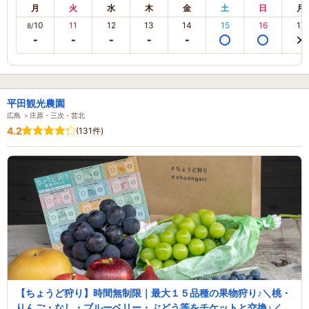
月
火
水
木
金
土
日
月
10
11
12
13
14
15
16
17
8/
平田観光農園
広島 ＞庄原・三次・芸北
4.2
(131件)
【ちょうど狩り】時間無制限｜最大１５品種の果物狩り♪＼桃・
りんご・なし・ブルーベリー・ぶどう等をチケットと交換♪／