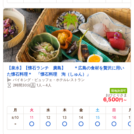
【泉水】【懐石ランチ 廣島】 ＊広島の食材を贅沢に用い
た懐石料理＊ 「懐石料理 洵（しゅん）」
バイキング・ビュッフェ・ホテルレストラン
2時間30分
1人～4人
現地決済可
おひとりさま
6,500
円～
月
火
水
木
金
土
日
月
10
11
12
13
14
15
16
17
8/