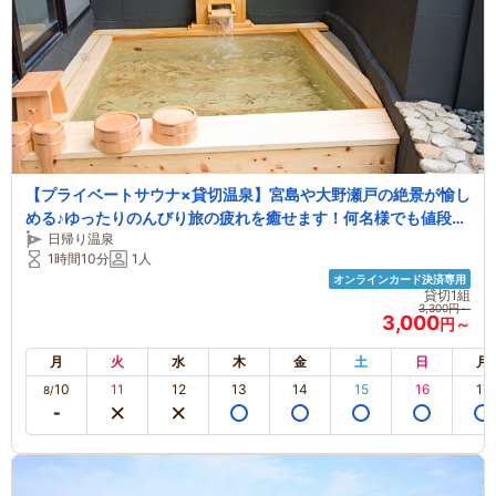
【プライベートサウナ×貸切温泉】宮島や大野瀬戸の絶景が愉し
める♪ゆったりのんびり旅の疲れを癒せます！何名様でも値段は
日帰り温泉
同じ！《事前決済限定》
1時間10分
1人
オンラインカード決済専用
貸切1組
3,300円～
3,000
円～
月
火
水
木
金
土
日
月
10
11
12
13
14
15
16
17
8/