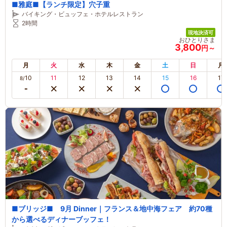
■雅庭■【ランチ限定】穴子重
バイキング・ビュッフェ・ホテルレストラン
2時間
現地決済可
おひとりさま
3,800
円～
月
火
水
木
金
土
日
月
10
11
12
13
14
15
16
17
8/
■ブリッジ■ 9月 Dinner｜フランス＆地中海フェア 約70種
から選べるディナーブッフェ！