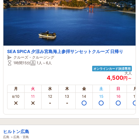
SEA SPICA 夕涼み宮島海上参拝サンセットクルーズ 日帰り
クルーズ・クルージング
1時間15分
1人～6人
オンラインカード決済専用
大人
4,500
円～
月
火
水
木
金
土
日
月
10
11
12
13
14
15
16
17
8/
ヒルトン広島
広島 ＞広島・宮島