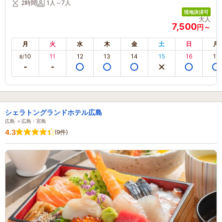
2時間
1人～7人
現地決済可
大人
7,500
円～
月
火
水
木
金
土
日
月
10
11
12
13
14
15
16
17
8/
シェラトングランドホテル広島
広島 ＞広島・宮島
4.3
(9件)