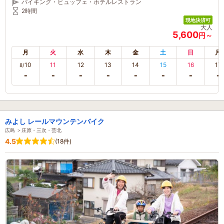
バイキング・ビュッフェ・ホテルレストラン
2時間
現地決済可
大人
5,600
円～
月
火
水
木
金
土
日
月
10
11
12
13
14
15
16
17
8/
みよし レールマウンテンバイク
広島 ＞庄原・三次・芸北
4.5
(18件)