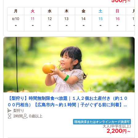
500
円～
月
火
水
木
金
土
日
月
10
11
12
13
14
15
16
17
8/
【梨狩り】時間無制限食べ放題｜１人２個お土産付き（約１０
００円相当）【広島市内～約１時間｜子がぐずる前に到着】＼
梨狩り
弁当＆レジャーシートで木陰ピクニック／【テーブル＆イス
2時間
0歳以上
有】【飛行機が見える芝生広場も】
現地決済またはオンラインカード決済可
大人(中学生以上)
2,200
円～