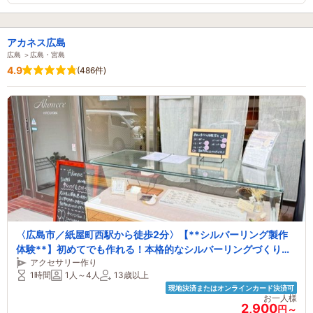
アカネス広島
広島 ＞広島・宮島
4.9
(486件)
〈広島市／紙屋町西駅から徒歩2分〉【**シルバーリング製作
体験**】初めてでも作れる！本格的なシルバーリングづくり！
アクセサリー作り
～カップル・友達同士におすすめ～
1時間
1人～4人
13歳以上
現地決済またはオンラインカード決済可
お一人様
2,900
円～