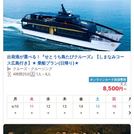
出発港が選べる！『せとうち島たびクルーズ』【しまなみコー
ス広島行き】★ 乗船プラン(日帰り)★
クルーズ・クルージング
4時間25分
1人～6人
オンラインカード決済専用
大人
8,500
円～
月
火
水
木
金
土
日
月
10
11
12
13
14
15
16
17
8/