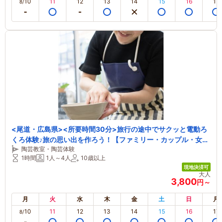
10
11
12
13
14
15
16
17
8/
<尾道・広島県><所要時間30分>旅行の途中でサクッと電動ろ
くろ体験♪旅の思い出を作ろう！【ファミリー・カップル・女性
陶芸教室・陶芸体験
におすすめ】のプラン詳細！！
1時間
1人～4人
10歳以上
現地決済可
大人
3,800
円～
月
火
水
木
金
土
日
月
10
11
12
13
14
15
16
17
8/