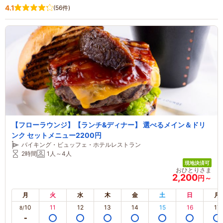
4.1
(56件)
【フローラウンジ】【ランチ&ディナー】 選べるメイン＆ドリ
ンク セットメニュー2200円
バイキング・ビュッフェ・ホテルレストラン
2時間
1人～4人
現地決済可
おひとりさま
2,200
円～
月
火
水
木
金
土
日
月
10
11
12
13
14
15
16
17
8/