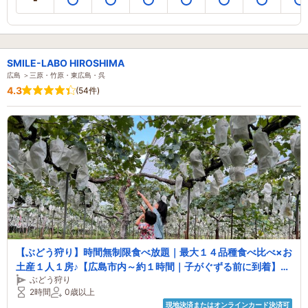
SMILE-LABO HIROSHIMA
広島 ＞三原・竹原・東広島・呉
4.3
(54件)
【ぶどう狩り】時間無制限食べ放題｜最大１４品種食べ比べ×お
土産１人１房♪【広島市内～約１時間｜子がぐずる前に到着】＼
ぶどう狩り
氷＆バケツで冷え冷えぶどうに舌鼓♪／【ペット同伴OK】【飛
2時間
0歳以上
行機が見える芝生広場も】
現地決済またはオンラインカード決済可