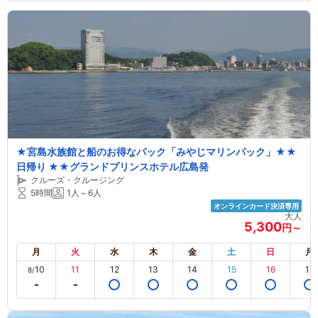
★宮島水族館と船のお得なパック「みやじマリンパック」★★
日帰り ★★グランドプリンスホテル広島発
クルーズ・クルージング
5時間
1人～6人
オンラインカード決済専用
大人
5,300
円～
月
火
水
木
金
土
日
月
10
11
12
13
14
15
16
17
8/