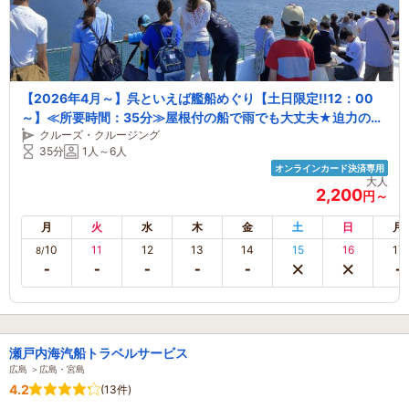
【2026年4月～】呉といえば艦船めぐり【土日限定!!12：00
～】≪所要時間：35分≫屋根付の船で雨でも大丈夫★迫力の艦
クルーズ・クルージング
船群！屋上オープンデッキを備えた船で快適クルージング★
35分
1人～6人
【ファミリー・カップル】
オンラインカード決済専用
大人
2,200
円～
月
火
水
木
金
土
日
月
10
11
12
13
14
15
16
17
8/
瀬戸内海汽船トラベルサービス
広島 ＞広島・宮島
4.2
(13件)