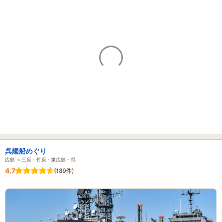
呉艦船めぐり
広島 ＞三原・竹原・東広島・呉
4.7
(189件)