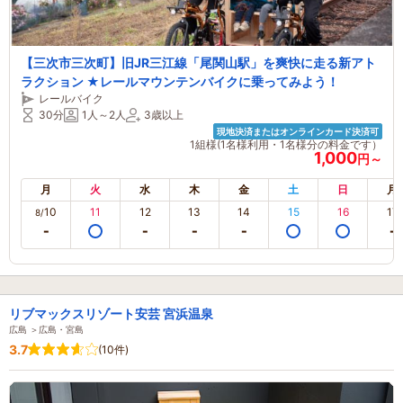
【三次市三次町】旧JR三江線「尾関山駅」を爽快に走る新アト
ラクション ★レールマウンテンバイクに乗ってみよう！
レールバイク
30分
1人～2人
3歳以上
現地決済またはオンラインカード決済可
1組様(1名様利用・1名様分の料金です）
1,000
円～
月
火
水
木
金
土
日
月
10
11
12
13
14
15
16
17
8/
リブマックスリゾート安芸 宮浜温泉
広島 ＞広島・宮島
3.7
(10件)