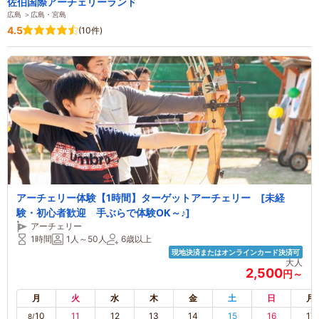
佐伯国際アーチェリーランド
広島 ＞広島・宮島
4.5
(10件)
アーチェリー体験【1時間】ターゲットアーチェリー [未経
験・初心者歓迎 手ぶらで体験OK～♪]
アーチェリー
1時間
1人～50人
6歳以上
現地決済またはオンラインカード決済可
大人
2,500
円～
月
火
水
木
金
土
日
月
10
11
12
13
14
15
16
17
8/