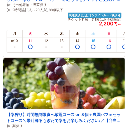
その他果物・野菜狩り
【ペット同伴OK♪】【動物広場や古民家カフェも】
2時間
1人～20人
99歳以下
現地決済またはオンラインカード決済可
チケット11枚 (11枚はお子様限定)
2,200
円～
月
火
水
木
金
土
日
月
10
11
12
13
14
15
16
17
8/
【梨狩り】時間無制限食べ放題コース or ３個＋農園パフェセッ
トコース＼果汁滴るもぎたて梨をお楽しみください♪／【弁当持
梨狩り
ち込み＆木陰ピクニック】【ペットＯＫ】