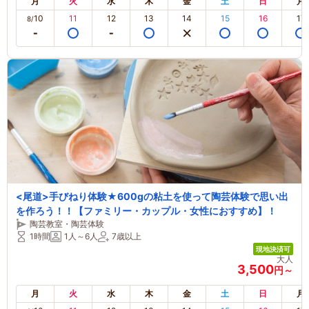
月
火
水
木
金
土
日
月
10
11
12
13
14
15
16
17
8/
<尾道>手びねり体験★600gの粘土を使って陶芸体験で思い出
を作ろう！！【ファミリー・カップル・女性におすすめ】！
陶芸教室・陶芸体験
1時間
1人～6人
7歳以上
現地決済可
大人
3,500
円～
月
火
水
木
金
土
日
月