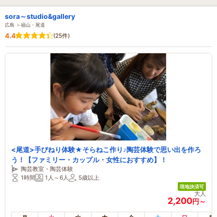
sora～studio&gallery
広島 ＞福山・尾道
4.4
(25件)
<尾道>手びねり体験★そらねこ作り♪陶芸体験で思い出を作ろ
う！【ファミリー・カップル・女性におすすめ】！
陶芸教室・陶芸体験
1時間
1人～6人
5歳以上
現地決済可
大人
2,200
円～