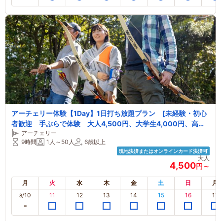
アーチェリー体験【1Day】1日打ち放題プラン [未経験・初心
者歓迎 手ぶらで体験 大人4,500円、大学生4,000円、高校
アーチェリー
生以下3,500円]
9時間
1人～50人
6歳以上
現地決済またはオンラインカード決済可
大人
4,500
円～
月
火
水
木
金
土
日
月
10
11
12
13
14
15
16
17
8/