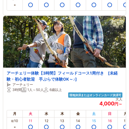
アーチェリー体験【3時間】フィールドコース1周付き [未経
験・初心者歓迎 手ぶらで体験OK～♪]
アーチェリー
3時間
1人～50人
6歳以上
現地決済またはオンラインカード決済可
大人
4,000
円～
月
火
水
木
金
土
日
月
10
11
12
13
14
15
16
17
8/