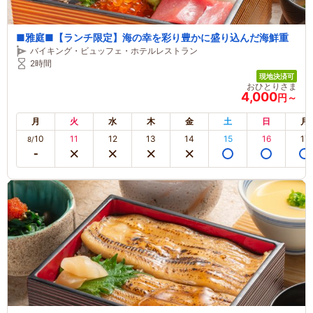
■雅庭■【ランチ限定】海の幸を彩り豊かに盛り込んだ海鮮重
バイキング・ビュッフェ・ホテルレストラン
2時間
現地決済可
おひとりさま
4,000
円～
月
火
水
木
金
土
日
月
10
11
12
13
14
15
16
17
8/