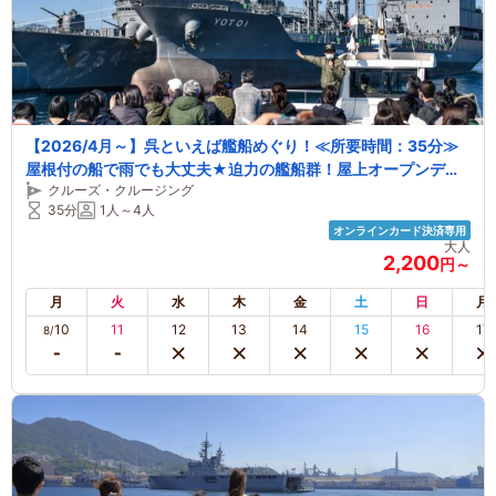
【2026/4月～】呉といえば艦船めぐり！≪所要時間：35分≫
屋根付の船で雨でも大丈夫★迫力の艦船群！屋上オープンデッ
クルーズ・クルージング
キを備えた船で快適クルージング★【ファミリー・カップルに
35分
1人～4人
おすすめ】
オンラインカード決済専用
大人
2,200
円～
月
火
水
木
金
土
日
月
10
11
12
13
14
15
16
17
8/