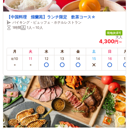
【中国料理 煌蘭苑】ランチ限定 飲茶コース☆
バイキング・ビュッフェ・ホテルレストラン
1時間
1人～10人
現地決済可
大人
4,300
円～
月
火
水
木
金
土
日
月
10
11
12
13
14
15
16
17
8/