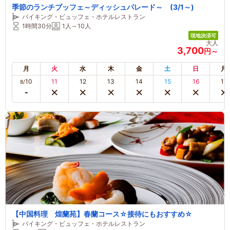
季節のランチブッフェ～ディッシュパレード～ (3/1～)
バイキング・ビュッフェ・ホテルレストラン
1時間30分
1人～10人
現地決済可
大人
3,700
円～
月
火
水
木
金
土
日
月
10
11
12
13
14
15
16
17
8/
【中国料理 煌蘭苑】春蘭コース☆接待にもおすすめ☆
バイキング・ビュッフェ・ホテルレストラン