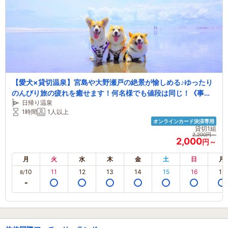
【愛犬×貸切温泉】宮島や大野瀬戸の絶景が愉しめる♪ゆったり
のんびり旅の疲れを癒せます！何名様でも値段は同じ！《事前
日帰り温泉
決済限定》
1時間
1人以上
オンラインカード決済専用
貸切1組
2,200円～
2,000
円～
月
火
水
木
金
土
日
月
10
11
12
13
14
15
16
17
8/