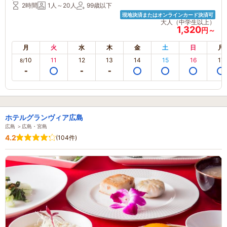
2時間
1人～20人
99歳以下
現地決済またはオンラインカード決済可
大人（中学生以上）
1,320
円～
月
火
水
木
金
土
日
月
10
11
12
13
14
15
16
17
8/
ホテルグランヴィア広島
広島 ＞広島・宮島
4.2
(104件)