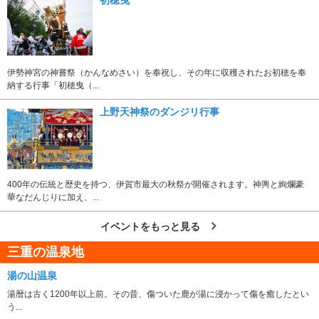
伊勢神宮の神嘗祭（かんなめさい）を奉祝し、その年に収穫されたお初穂を奉
納する行事「初穂曳（...
上野天神祭のダンジリ行事
400年の伝統と歴史を持つ、伊賀市最大の秋祭が開催されます。神輿と絢爛豪
華なだんじりに加え、...
イベントをもっと見る
三重の温泉地
湯の山温泉
湯暦は古く1200年以上前。その昔、傷ついた鹿が湯に浸かって傷を癒したとい
う...