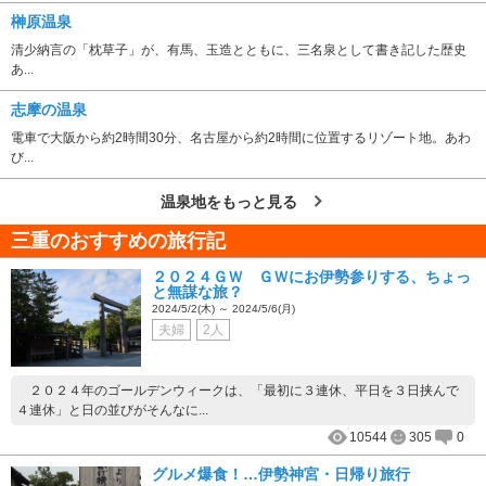
榊原温泉
清少納言の「枕草子」が、有馬、玉造とともに、三名泉として書き記した歴史
あ...
志摩の温泉
電車で大阪から約2時間30分、名古屋から約2時間に位置するリゾート地。あわ
び...
温泉地をもっと見る
三重のおすすめの旅行記
２０２４ＧＷ ＧＷにお伊勢参りする、ちょっ
と無謀な旅？
2024/5/2(木) ～ 2024/5/6(月)
夫婦
2人
２０２４年のゴールデンウィークは、「最初に３連休、平日を３日挟んで
４連休」と日の並びがそんなに...
10544
305
0
グルメ爆食！…伊勢神宮・日帰り旅行