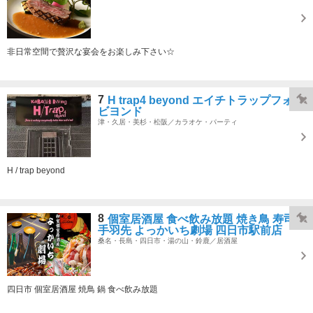
非日常空間で贅沢な宴会をお楽しみ下さい☆
7
H trap4 beyond エイチトラップフォー
ビヨンド
津・久居・美杉・松阪／カラオケ・パーティ
H / trap beyond
8
個室居酒屋 食べ飲み放題 焼き鳥 寿司
手羽先 よっかいち劇場 四日市駅前店
桑名・長島・四日市・湯の山・鈴鹿／居酒屋
四日市 個室居酒屋 焼鳥 鍋 食べ飲み放題