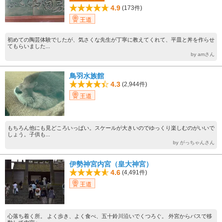
4.9
(173件)
王道
初めての陶芸体験でしたが、気さくな先生が丁寧に教えてくれて、平皿と丼を作らせ
てもらいました...
by amさん
鳥羽水族館
4.3
(2,944件)
王道
もちろん他にも見どころいっぱい。スケールが大きいのでゆっくり楽しむのがいいで
しょう。子供も...
by がっちゃんさん
伊勢神宮内宮（皇大神宮）
4.6
(4,491件)
王道
心落ち着く所。 よく歩き、よく食べ、五十鈴川沿いでくつろぐ。 外宮からバスで移