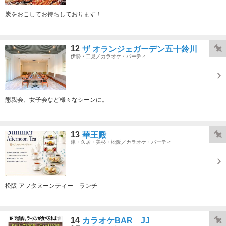
炭をおこしてお待ちしております！
12
ザ オランジェガーデン五十鈴川
伊勢・二見／カラオケ・パーティ
懇親会、女子会など様々なシーンに。
13
華王殿
津・久居・美杉・松阪／カラオケ・パーティ
松阪 アフタヌーンティー ランチ
14
カラオケBAR JJ