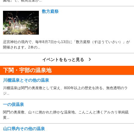
園地」で、夜間営業が...
数方庭祭
忌宮神社の境内で、毎年8月7日から13日に「数方庭祭（すほうていさい）」が
開催されます。2本の...
イベントをもっと見る
下関・宇部の温泉地
川棚温泉とその他の温泉
川棚温泉は関門の奥座敷として栄え、800年以上の歴史を誇る。無色透明のラ
ジ...
一の俣温泉
関門の奥座敷、山々に抱かれた静かな温泉地。こんこんと沸くアルカリ単純硫
黄...
山口県内その他の温泉