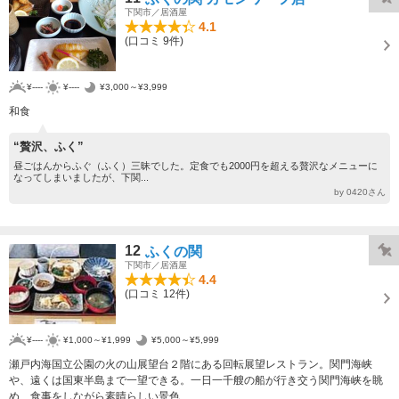
下関市／居酒屋
4.1
(口コミ 9件)
¥----
¥----
¥3,000～¥3,999
和食
“贅沢、ふく”
昼ごはんからふぐ（ふく）三昧でした。定食でも2000円を超える贅沢なメニューに
なってしまいましたが、下関...
by 0420さん
12
ふくの関
下関市／居酒屋
4.4
(口コミ 12件)
¥----
¥1,000～¥1,999
¥5,000～¥5,999
瀬戸内海国立公園の火の山展望台２階にある回転展望レストラン。関門海峡
や、遠くは国東半島まで一望できる。一日一千艘の船が行き交う関門海峡を眺
め、食事をしながら素晴らしい景色...