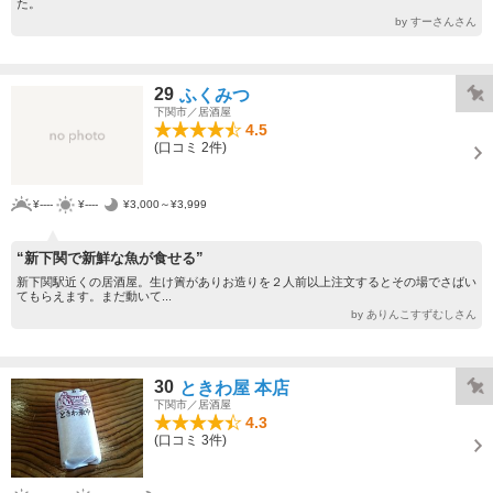
た。
by すーさんさん
29
ふくみつ
下関市／居酒屋
4.5
(口コミ 2件)
¥----
¥----
¥3,000～¥3,999
“新下関で新鮮な魚が食せる”
新下関駅近くの居酒屋。生け簀がありお造りを２人前以上注文するとその場でさばい
てもらえます。まだ動いて...
by ありんこすずむしさん
30
ときわ屋 本店
下関市／居酒屋
4.3
(口コミ 3件)