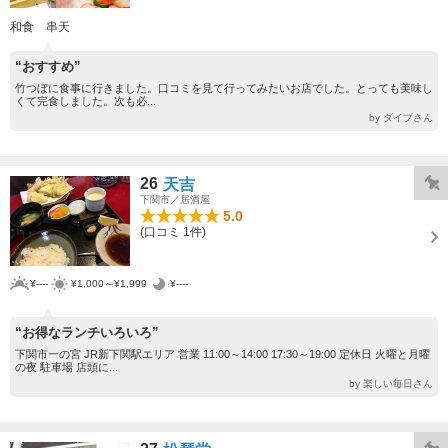
和食 串天
“おすすめ”
竹つぼに食事に行きました。口コミを見て行ってみたいお店でした。とっても美味し
くて完食しました。次も必...
by ダイブさん
26
天吉
下関市／居酒屋
5.0
(口コミ 1件)
¥----
¥1,000～¥1,999
¥----
“お得なランチいろいろ”
下関市一の宮 JR新下関駅エリア 営業 11:00～14:00 17:30～19:00 定休日 火曜と月曜
の夜 駐車場 店頭に...
by 楽しい毎日さん