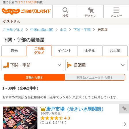
旅に役立つ
口コミ100万件
掲載！
検索
行きたい
メニュー
ゲスト
さん
ご当地グルメ
中国(山陰山陽)
山口
下関・宇部
居酒屋
下関・宇部の居酒屋
ご当地
観光
イベント
ホテル
お土産
グルメ
下関・宇部
居酒屋
店舗から探す
料理名(メニュー名)から探す
1 - 30件
（全462件中）
おすすめの施設を当社独自の算出基準でランキング形式にしてご紹介しています。
唐戸市場（活きいき馬関街）
下関市／居酒屋
4.3
(口コミ 1,644件)