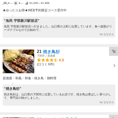
¥----
¥----
¥1,000～¥1,999
★ゆったりお得★WEB予約限定コース受付中
“魚民 宇部新川駅前店”
魚民 宇部新川駅前店へ行きました。山口県の上町に位置しています。食べ放題がリ
ーズナブルなのでお勧めで...
by ななさん
21
焼き鳥杉
下関市／居酒屋
4.5
(口コミ 6件)
居酒屋・和風・和食・焼き鳥・鶏料理
“焼き鳥杉”
焼き鳥杉は、山口県の下関市に位置しているお店です。焼き鳥は香ばしい香りがし
て、専門店の味がしました。
by ななさん