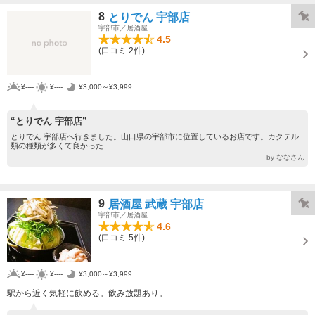
8
とりでん 宇部店
宇部市／居酒屋
4.5
(口コミ 2件)
¥----
¥----
¥3,000～¥3,999
“とりでん 宇部店”
とりでん 宇部店へ行きました。山口県の宇部市に位置しているお店です。カクテル
類の種類が多くて良かった...
by ななさん
9
居酒屋 武蔵 宇部店
宇部市／居酒屋
4.6
(口コミ 5件)
¥----
¥----
¥3,000～¥3,999
駅から近く気軽に飲める。飲み放題あり。