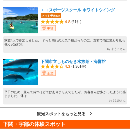
エコスポーツスクール ホワイトウイング
ネット予約OK
4.8
(61件)
王道
家族4人で参加しました。 ずっと晴れの天気予報だったのに、直前で雨に変わり風も
強く安全に出...
by ようこさん
下関市立しものせき水族館・海響館
4.3
(1,301件)
王道
平日のため、並んで待つほどではありませんでしたが、お客さんは多かったように感
じました。外は...
by 5510さん
観光スポットをもっと見る
下関・宇部の体験スポット