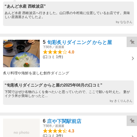
“あんど水産 西岐波店”
あんど水産 西岐波店へ行きました。山口県の今村南に位置しているお店です。美味
しい居酒屋さんでしたよ。
by ななさん
5
旬彩炙りダイニング からと屋
下関市／居酒屋
4.0
(口コミ 1件)
炙り料理や海鮮を楽しむ創作ダイニング
“旬彩炙りダイニング からと屋の2025年08月の口コミ”
下関ではぜひ名物のふくを食べたいと思っていたので、ここで願いを叶えた。 妻が
イクラ丼が美味しかったと...
by きくりんさん
6
庄や下関駅前店
下関市／居酒屋
4.3
(口コミ 3件)