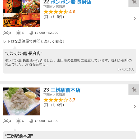
22
ポンポン船 長府店
下関市／居酒屋
4.6
(口コミ 6件)
¥----
¥----
¥2,000～¥2,999
レトロな居酒屋で仲間と楽しく宴会♪
“ポンポン船 長府店”
ポンポン船 長府店へ行きました。山口県の金屋町に位置しています。提灯が目印の
お店でした。お酒も美味し...
by ななさん
23
三桝駅前本店
下関市／居酒屋
3.7
(口コミ 4件)
¥----
¥----
¥3,000～¥3,999
“三桝駅前本店”