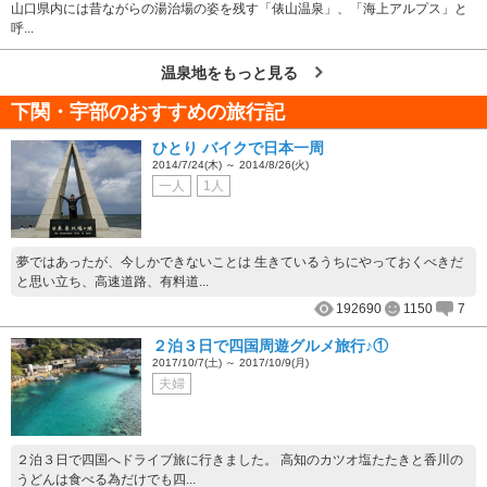
山口県内には昔ながらの湯治場の姿を残す「俵山温泉」、「海上アルプス」と
呼...
温泉地をもっと見る
下関・宇部のおすすめの旅行記
ひとり バイクで日本一周
2014/7/24(木) ～ 2014/8/26(火)
一人
1人
夢ではあったが、今しかできないことは 生きているうちにやっておくべきだ
と思い立ち、高速道路、有料道...
192690
1150
7
２泊３日で四国周遊グルメ旅行♪①
2017/10/7(土) ～ 2017/10/9(月)
夫婦
２泊３日で四国へドライブ旅に行きました。 高知のカツオ塩たたきと香川の
うどんは食べる為だけでも四...