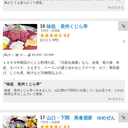
鳥がとても柔らかくて美味...
by ななさん
16
味処 長州くじら亭
下関市／居酒屋
4.5
(口コミ 4件)
¥----
¥----
¥3,000～¥3,999
１９９９年開店のくじら料理の店。『日新丸御膳』なら、赤身、尾の身、本
皮、オバイケ、さえずり、ベーコンの盛り合わせとステーキ、カツ、竜田揚
げ、しぐれ煮、鯨汁など10種類以上の...
“味処 長州くじら亭”
味処 長州くじら亭へ行きました。山口県の下関市に位置しているお店です。どのお
料理も手がこんでいて美味...
by ななさん
17
山口・下関 美食酒家 ゆめぜん
下関市／居酒屋
4.3