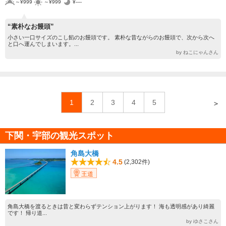
～¥999
～¥999
¥----
“素朴なお饅頭”
小さい一口サイズのこし餡のお饅頭です。 素朴な昔ながらのお饅頭で、次から次へ
と口へ運んでしまいます。...
by ねこにゃんさん
1
2
3
4
5
＞
下関・宇部の観光スポット
角島大橋
4.5
(2,302件)
王道
角島大橋を渡るときは昔と変わらずテンション上がります！ 海も透明感があり綺麗
です！ 帰り道...
by ゆさこさん