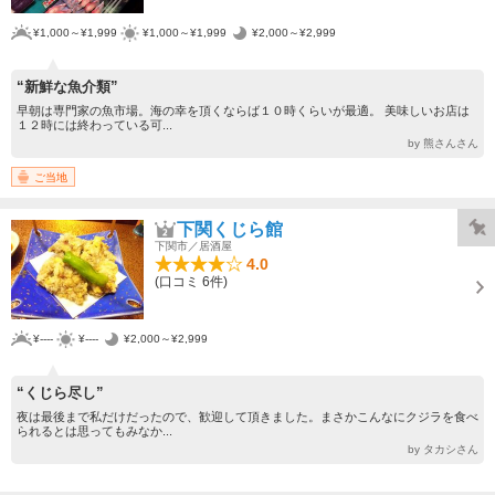
¥1,000～¥1,999
¥1,000～¥1,999
¥2,000～¥2,999
“新鮮な魚介類”
早朝は専門家の魚市場。海の幸を頂くならば１０時くらいが最適。 美味しいお店は
１２時には終わっている可...
by 熊さんさん
ご当地
下関くじら館
下関市／居酒屋
4.0
(口コミ 6件)
¥----
¥----
¥2,000～¥2,999
“くじら尽し”
夜は最後まで私だけだったので、歓迎して頂きました。まさかこんなにクジラを食べ
られるとは思ってもみなか...
by タカシさん