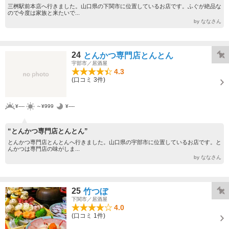
三桝駅前本店へ行きました。山口県の下関市に位置しているお店です。ふぐが絶品な
ので今度は家族と来たいで...
by ななさん
24
とんかつ専門店とんとん
宇部市／居酒屋
4.3
(口コミ 3件)
¥----
～¥999
¥----
“とんかつ専門店とんとん”
とんかつ専門店とんとんへ行きました。山口県の宇部市に位置しているお店です。と
んかつは専門店の味がしま...
by ななさん
25
竹つぼ
下関市／居酒屋
4.0
(口コミ 1件)