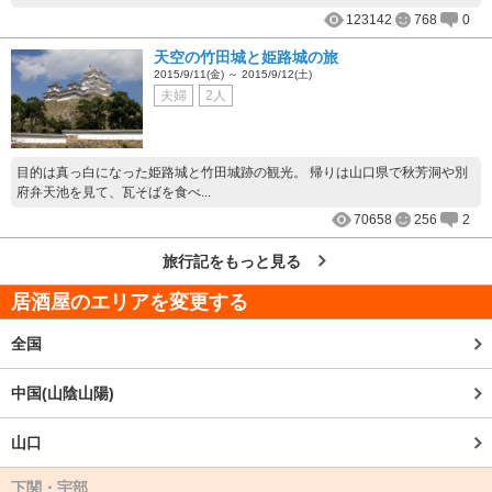
123142
768
0
天空の竹田城と姫路城の旅
2015/9/11(金) ～ 2015/9/12(土)
夫婦
2人
目的は真っ白になった姫路城と竹田城跡の観光。 帰りは山口県で秋芳洞や別
府弁天池を見て、瓦そばを食べ...
70658
256
2
旅行記をもっと見る
居酒屋のエリアを変更する
全国
中国(山陰山陽)
山口
下関・宇部