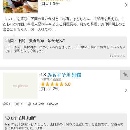
(口コミ 3件)
「ふく」を筆頭に下関の旨い食材と「地酒」はもちろん、 120種を数える、こ
だわりのお酒。料理人歴20年を超える料理長の、確かな料理。お仲間同士のご
宴会はもちろん、お一人様での...
“山口・下関 美食酒家 ゆめぜん”
山口・下関 美食酒家 ゆめぜんへ行きました。山口県の下関市に位置しているお店
です。接客も良く心地よか...
by ななさん
18
みもすそ川 別館
下関市／居酒屋
5.0
(口コミ 2件)
¥----
¥----
¥15,000～¥19,999
“みもすそ川 別館”
みもすそ川 別館へ行きました。山口県の下関市に位置している旅館です。宿泊もで
きて良い旅館でした。ひれ...