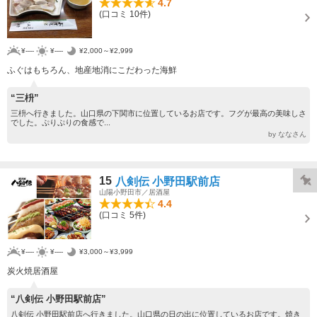
4.7
(口コミ 10件)
¥----
¥----
¥2,000～¥2,999
ふぐはもちろん、地産地消にこだわった海鮮
“三枡”
三枡へ行きました。山口県の下関市に位置しているお店です。フグが最高の美味しさ
でした。ぷりぷりの食感で...
by ななさん
15
八剣伝 小野田駅前店
山陽小野田市／居酒屋
4.4
(口コミ 5件)
¥----
¥----
¥3,000～¥3,999
炭火焼居酒屋
“八剣伝 小野田駅前店”
八剣伝 小野田駅前店へ行きました。山口県の日の出に位置しているお店です。焼き