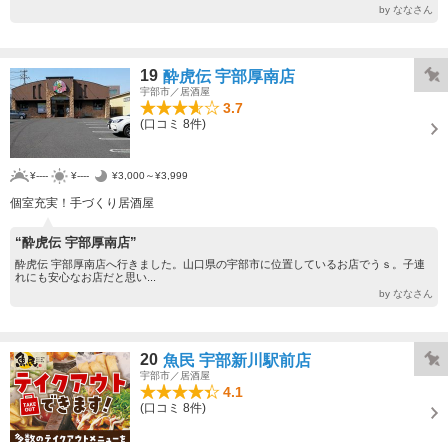
by ななさん
19
酔虎伝 宇部厚南店
宇部市／居酒屋
3.7
(口コミ 8件)
¥----
¥----
¥3,000～¥3,999
個室充実！手づくり居酒屋
“酔虎伝 宇部厚南店”
酔虎伝 宇部厚南店へ行きました。山口県の宇部市に位置しているお店でうｓ。子連
れにも安心なお店だと思い...
by ななさん
20
魚民 宇部新川駅前店
宇部市／居酒屋
4.1
(口コミ 8件)