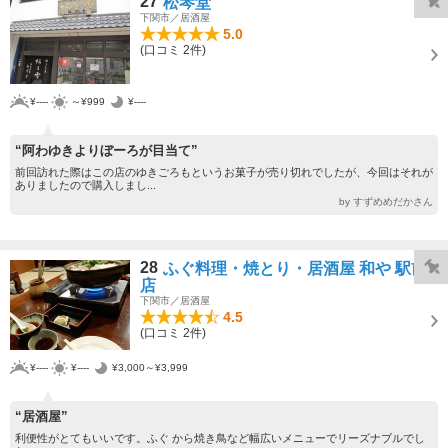
27
松琴堂
下関市／居酒屋
5.0
(口コミ 2件)
¥----
～¥999
¥----
“阿わゆきよりぼーろが目当て”
前回訪れた際はこの店のゆきごろもというお菓子が売り切れでしたが、今回はそれが
ありましたので購入しまし...
by すずめめだかさん
28
ふぐ料理・焼とり・居酒屋 和や 駅前
店
下関市／居酒屋
4.5
(口コミ 2件)
¥----
¥----
¥3,000～¥3,999
“居酒屋”
利便性がとてもいいです。ふぐ から焼き鳥など幅広いメニューでリーズナブルでし