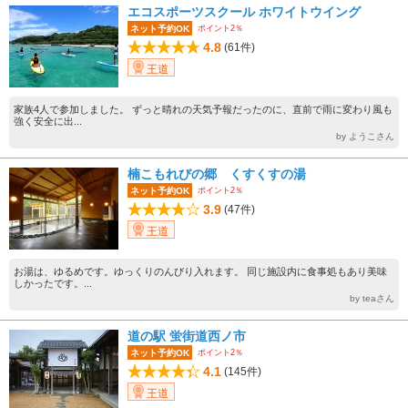
エコスポーツスクール ホワイトウイング
ポイント2％
ネット予約OK
4.8
(61件)
王道
家族4人で参加しました。 ずっと晴れの天気予報だったのに、直前で雨に変わり風も
強く安全に出...
by ようこさん
楠こもれびの郷 くすくすの湯
ポイント2％
ネット予約OK
3.9
(47件)
王道
お湯は、ゆるめです。ゆっくりのんびり入れます。 同じ施設内に食事処もあり美味
しかったです。...
by teaさん
道の駅 蛍街道西ノ市
ポイント2％
ネット予約OK
4.1
(145件)
王道