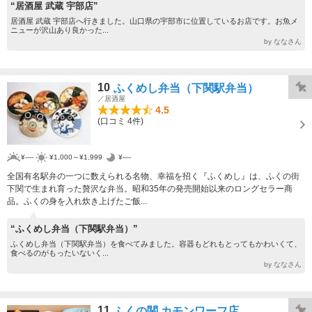
“居酒屋 武蔵 宇部店”
居酒屋 武蔵 宇部店へ行きました。山口県の宇部市に位置しているお店です。お魚メ
ニューが沢山あり良かった...
by ななさん
10
ふくめし弁当（下関駅弁当）
／居酒屋
4.5
(口コミ 4件)
¥----
¥1,000～¥1,999
¥----
全国有名駅弁の一つに数えられる名物、幸福を招く『ふくめし』は、ふくの街
下関で生まれ育った贅沢な弁当。昭和35年の発売開始以来のロングセラー商
品。ふくの身を入れ炊き上げたご飯...
“ふくめし弁当（下関駅弁当）”
ふくめし弁当（下関駅弁当）を食べてみました。容器もどれもとってもかわいくて、
食べるのがもったいないく...
by ななさん
11
ふくの関 カモンワーフ店