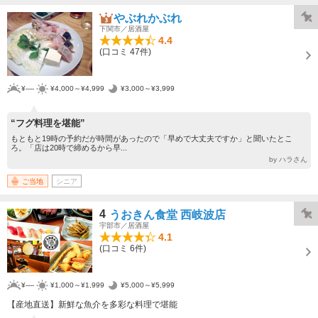
やぶれかぶれ
下関市／居酒屋
4.4
(口コミ 47件)
¥----
¥4,000～¥4,999
¥3,000～¥3,999
“フグ料理を堪能”
もともと19時の予約だが時間があったので「早めで大丈夫ですか」と聞いたとこ
ろ。「店は20時で締めるから早...
by ハラさん
ご当地
シニア
4
うおきん食堂 西岐波店
宇部市／居酒屋
4.1
(口コミ 6件)
¥----
¥1,000～¥1,999
¥5,000～¥5,999
【産地直送】新鮮な魚介を多彩な料理で堪能