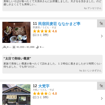
美味しいそばが食べたくて大清水さんにお邪魔しました。天ざるを頂きました。のど
越しがよくとても美味しい...
by デンセツさん
11
民宿田麦荘 ななかまど亭
田麦俣／うどん・そば
4.6
(口コミ 3件)
¥----
¥1,000～¥1,999
¥----
“太目で美味い蕎麦”
家族で美味しい蕎麦が食べたくて訪れました。１２時位に着きましたが１時間くらい
待ちました、でも待つだけ...
by おいしいみずさん
12
大梵字
大机／うどん・そば
4.0
(口コミ 3件)