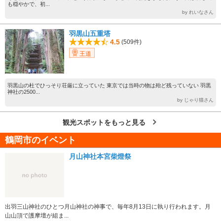
も穏やかで、初...
by れいなさん
羽黒山五重塔
4.5
(509件)
王道
羽黒山の杜でひっそり荘厳に立っていた 東京では当時の物は殆ど残っていない 羽黒
神社の2500...
by じゃり猫さん
観光スポットをもっと見る
鶴岡市のイベント
月山神社本宮柴燈祭
出羽三山神社のひとつ月山神社の神事で、毎年8月13日に執り行われます。月
山山頂で護摩壇が組ま...