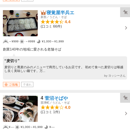
寝覚屋半兵エ
新形／うどん・そば
4.4
(口コミ 66件)
～¥999
～¥999
¥1,000～¥1,999
創業140年の地域に愛される老舗そば
“麦切り”
麦切りと蕎麦のみのメニューで商売しているお店です。 初めて食べた麦切りは喉越
し良く美味しい麺です。万...
by ヨッシーさん
ご当地
子連れ
4
菅沼そばや
苗津町／うどん・そば
4.0
(口コミ 1件)
¥----
¥1,000～¥1,999
¥----