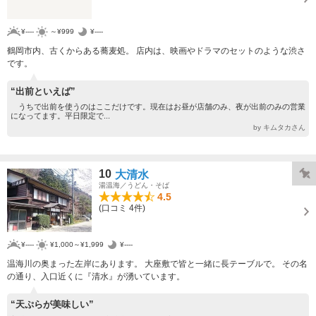
¥----
～¥999
¥----
鶴岡市内、古くからある蕎麦処。 店内は、映画やドラマのセットのような渋さ
です。
“出前といえば”
うちで出前を使うのはここだけです。現在はお昼が店舗のみ、夜が出前のみの営業
になってます。平日限定で...
by キムタカさん
10
大清水
湯温海／うどん・そば
4.5
(口コミ 4件)
¥----
¥1,000～¥1,999
¥----
温海川の奥まった左岸にあります。 大座敷で皆と一緒に長テーブルで。 その名
の通り、入口近くに『清水』が湧いています。
“天ぷらが美味しい”