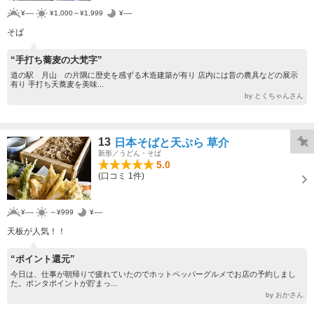
¥----
¥1,000～¥1,999
¥----
そば
“手打ち蕎麦の大梵字”
道の駅 月山 の片隅に歴史を感ずる木造建築が有り 店内には昔の農具などの展示
有り 手打ち天蕎麦を美味...
by とくちゃんさん
13
日本そばと天ぷら 草介
新形／うどん・そば
5.0
(口コミ 1件)
¥----
～¥999
¥----
天板が人気！！
“ポイント還元”
今日は、仕事が朝帰りで疲れていたのでホットペッパーグルメでお店の予約しまし
た。ポンタポイントが貯まっ...
by おかさん