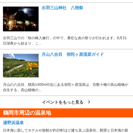
出羽三山神社 八朔祭
出羽三山での「秋の峰入修行」の中で、勇壮な炎の祭りが行われます。8月31
日深夜から始まり、こ...
月山八合目 弥陀ヶ原湿原ガイド
月山の八合目、標高1400m付近にある弥陀ヶ原湿原は、百数十種の高山植物が
自生する、高山植物の...
イベントをもっと見る
鶴岡市周辺の温泉地
湯野浜温泉
日本海に面してホテルや旅館が約20軒ほど建ち並ぶ温泉街。眺望と日本海の新