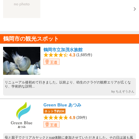
鶴岡市の観光スポット
鶴岡市立加茂水族館
4.3
(1,685件)
王道
リニューアル後初めて行きました。以前より、幼生のクラゲの観察エリアが広くな
り、学術的な説明...
by ちえぞうさん
Green Blue あつみ
ネット予約OK
4.9
(39件)
王道
母と親子でクリアカヤックとsup体験に参加させていただきました。その日は波も風