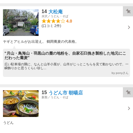
14
大松庵
水沢／うどん・そば
4.0
(口コミ 2件)
ヤギとアヒルがお出迎え。 鶴岡蕎麦の代表格。
“月山・鳥海山・羽黒山の麓の地粉を、自家石臼挽き製粉した地元にこ
だわった蕎麦”
広い駐車場の隅に、なんと山羊小屋が、山羊がじっとこちらを見て動かないので、一
瞬飾りかと思うくらい珍し...
by ponyさん
15
うどん市 朝暘店
新形／うどん・そば
うどん