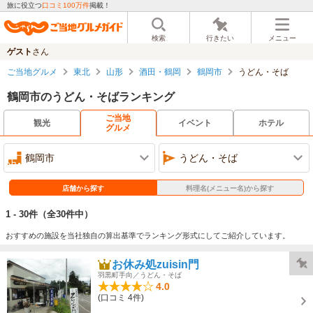
旅に役立つ
口コミ100万件
掲載！
検索
行きたい
メニュー
ゲスト
さん
ご当地グルメ
東北
山形
酒田・鶴岡
鶴岡市
うどん・そば
鶴岡市のうどん・そばランキング
ご当地
観光
イベント
ホテル
グルメ
鶴岡市
うどん・そば
店舗から探す
料理名(メニュー名)から探す
1 - 30件
（全30件中）
おすすめの施設を当社独自の算出基準でランキング形式にしてご紹介しています。
お休み処zuisin門
羽黒町手向／うどん・そば
4.0
(口コミ 4件)