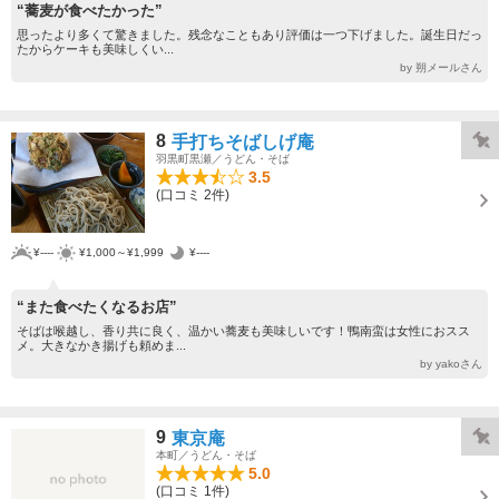
“蕎麦が食べたかった”
思ったより多くて驚きました。残念なこともあり評価は一つ下げました。誕生日だっ
たからケーキも美味しくい...
by 朔メールさん
8
手打ちそばしげ庵
羽黒町黒瀬／うどん・そば
3.5
(口コミ 2件)
¥----
¥1,000～¥1,999
¥----
“また食べたくなるお店”
そばは喉越し、香り共に良く、温かい蕎麦も美味しいです！鴨南蛮は女性におスス
メ。大きなかき揚げも頼めま...
by yakoさん
9
東京庵
本町／うどん・そば
5.0
(口コミ 1件)