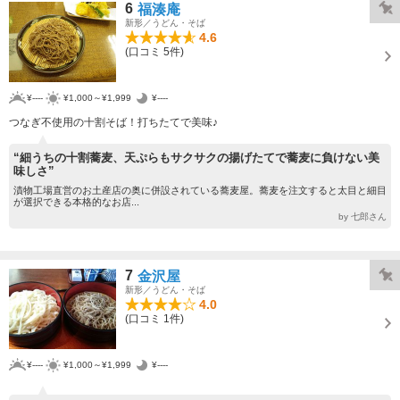
6
福湊庵
新形／うどん・そば
4.6
(口コミ 5件)
¥----
¥1,000～¥1,999
¥----
つなぎ不使用の十割そば！打ちたてで美味♪
“細うちの十割蕎麦、天ぷらもサクサクの揚げたてで蕎麦に負けない美
味しさ”
漬物工場直営のお土産店の奥に併設されている蕎麦屋。蕎麦を注文すると太目と細目
が選択できる本格的なお店...
by 七郎さん
7
金沢屋
新形／うどん・そば
4.0
(口コミ 1件)
¥----
¥1,000～¥1,999
¥----