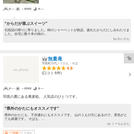
¥----
～¥999
¥----
“からだが喜ぶスイーツ”
石段詣の帰りに寄りました。柿のシャーベットが絶品、疲れたからだにしみわたりま
した。自宅に数十本の柿の...
by れいさん
無量庵
羽黒町川代／うどん・そば
4.8
(口コミ 6件)
¥----
～¥999
¥----
羽黒の麓にある蕎麦処。 人気店のひとつです。
“県外のかたにもオススメです”
県外のかたにも、子供連れにもオススメです。 山のうえの方にあるので、景色がと
ても綺麗です。 そばも、...
by くーちんさん
ご当地
子連れ