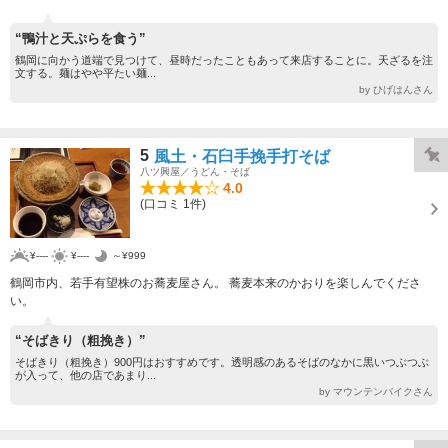
“鴨汁と天ぷらを食う”
鶴岡に向かう道端で見つけて、昼時だったこともあって来店することに。天ざるを注
文する。麺はやや平たい麺...
by ひげはんさん
5
風土・石臼手挽手打そば
八ツ興屋／うどん・そば
4.0
(口コミ 1件)
¥----
¥----
～¥999
鶴岡市内、若手有望株のお蕎麦屋さん。 蕎麦本来のかおりを楽しんでくださ
い。
“そばきり（粗挽き）”
そばきり（粗挽き）900円はおすすめです。透明感のあるそばのなかに黒いつぶつぶ
が入って、他の店であまり...
by マウンテンバイクさん