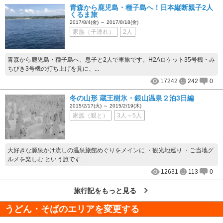
青森から鹿児島・種子島へ！日本縦断親子2人
くるま旅
2017/8/4(金) ～ 2017/8/18(金)
家族（子連れ）
2人
青森から鹿児島・種子島へ、息子と2人で車旅です。H2Aロケット35号機・み
ちびき3号機の打ち上げを見に、...
17242
242
0
冬の山形 蔵王樹氷・銀山温泉２泊3日編
2015/2/17(火) ～ 2015/2/19(木)
家族（親と）
3人～5人
大好きな源泉かけ流しの温泉旅館めぐりをメインに ・観光地巡り ・ご当地グ
ルメを楽しむ という旅です...
12631
113
0
旅行記をもっと見る
うどん・そばのエリアを変更する