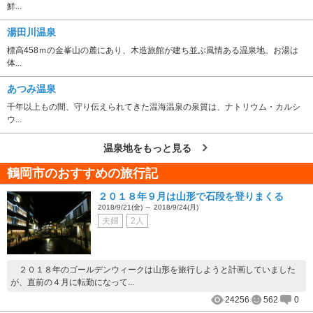
鮮...
湯田川温泉
標高458ｍの金峯山の麓にあり、木造旅館が建ち並ぶ風情ある温泉地。お湯は
体...
あつみ温泉
千年以上もの間、守り伝えられてきた温海温泉の泉質は、ナトリウム・カルシ
ウ...
温泉地をもっと見る
鶴岡市のおすすめの旅行記
２０１８年９月は山形で石段を登りまくる
2018/9/21(金) ～ 2018/9/24(月)
夫婦
2人
２０１８年のゴールデンウィークは山形を旅行しようと計画していました
が、直前の４月に転勤になって...
24256
562
0