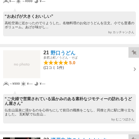
¥----
～¥999
¥----
“おあげが大きくおいしい”
高松空港に近かったのでりようした。名物料理のお化けうどんを注文。小でも普通の
ボリューム。あげが味がし...
by カッチャンさん
21
野口うどん
多肥上町／うどん・そば
5.0
(口コミ 1件)
～¥999
¥----
¥----
“ご夫婦で営業されている温かみのある素朴なジモティーの訪れるうど
ん屋さん”
仏生山温泉に浸かるのを心待ちにして前日の職務をこなし、同僚と共に駅に降り立ち
ました。 瓦町駅で仏生山...
by むこつぼさん