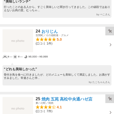
“美味しいランチ”
行ったことのある人から、すごく美味しいと聞き行ってきました。この値段ではあり
えないお肉の質。むっちゃ...
by ぺこさん
24
おりじん
百間町／その他軽食・グルメ
5.0
(口コミ 1件)
¥----
¥----
¥8,000～¥9,999
“どれも美味しかった”
骨付き鳥を食べに行きましたが、どのメニューも美味しくて満足しました。お酒がす
すみました。常連さんと仲...
by たこちゃんさん
25
焼肉 五苑 高松中央通ハゼ店
東ハゼ町／焼肉
4.1
(口コミ 7件)