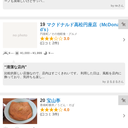
ーノも美味しいけどサッパ...
by rieさん
19
マクドナルド高松円座店（McDonal
d’s）
円座町／その他軽食・グルメ
3.0
(口コミ 2件)
¥----
¥1,000～¥1,999
¥----
“清潔な店内”
比較的新しい店舗なので、店内はすごくきれいです。 利用した日は、風船を店内に
飾っており、気持ちも楽し...
by まるまるさん
20
宝山亭
香南町横井／うどん・そば
4.0
(口コミ 3件)