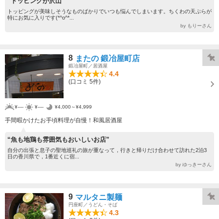
“トッピングが沢山”
トッピングが美味しそうなものばかりでいつも悩んでしまいます。ちくわの天ぷらが
特にお気に入りです(*^o^*...
by もりーさん
8
またの 鍛冶屋町店
鍛冶屋町／居酒屋
4.4
(口コミ 5件)
¥----
¥----
¥4,000～¥4,999
手間暇かけたお手頃料理が自慢！和風居酒屋
“魚も地鶏も雰囲気もおいしいお店”
自分の出張と息子の聖地巡礼の旅が重なって，行きと帰りだけ合わせて訪れた2泊3
日の香川県で，1番近くに宿...
by ゆっきーさん
9
マルタニ製麺
円座町／うどん・そば
4.3