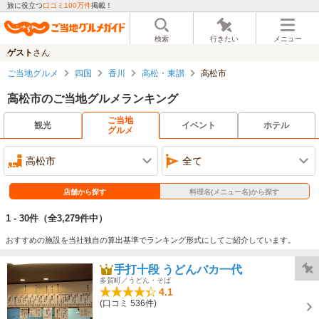
旅に役立つ
口コミ100万件
掲載！
検索
行きたい
メニュー
ゲスト
さん
ご当地グルメ
四国
香川
高松・東讃
高松市
高松市のご当地グルメランキング
ご当地
観光
イベント
ホテル
グルメ
高松市
全て
店舗から探す
料理名(メニュー名)から探す
1 - 30件
（全3,279件中）
おすすめの施設を当社独自の算出基準でランキング形式にしてご紹介しています。
手打十段 うどんバカ一代
多賀町／うどん・そば
4.1
(口コミ 536件)