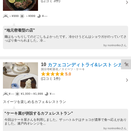
(口コミ 3件)
～¥999
～¥999
¥----
“地元密着型の店”
麺はもっちりしてのどごしもよかったです。冷かけうどんはショウガがのっていてさ
っぱり食べられました。冷...
by norinorikoさん
10
カフェコンディトライ&レスト シカ
国分寺町新名／スイーツ・ケーキ
5.0
(口コミ 1件)
¥----
¥1,000～¥1,999
¥----
スイーツを楽しめるカフェ＆レストラン
“ケーキ屋が併設するカフェレストラン”
今回はケーキ屋さんを利用しました。ザッハトルテはチョコが濃厚で食べ応えがあり
ました。瀬戸内オレンジを...
by norinorikoさん