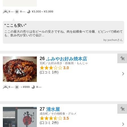
¥----
¥----
¥3,000～¥3,999
“ここも安い”
ここの最大の売りは生ビールの安さですね。肉を結構食べて冷麺、ビビンパで締めて
も、飲み代が安いので会計...
by yuchunさん
26
ふみやお好み焼本店
瓦町／お好み焼き・鉄板焼・もんじゃ
3.0
(口コミ 1件)
¥----
～¥999
¥----
27
清水屋
成合町／その他軽食・グルメ
3.5
(口コミ 2件)