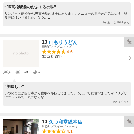
“JR高松駅前のおふくろの味”
サンポート高松からJR高松駅の途中にあります。メニューの玉子丼が気になり、昼
食時にはいりました。なつか...
by あつし1962さん
13
山もりうどん
檀紙町／うどん・そば
4.6
(口コミ 3件)
¥----
～¥999
¥----
“美味しい”
いつのまにか国分寺から檀紙へ移転してました。 久しぶりに食べましたがプリプリ
でツルツルで一気になくな...
by ひろさん
14
久つ和堂総本店
片原町／スイーツ・ケーキ
4.1