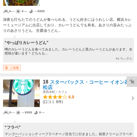
¥----
¥----
～¥999
深夜も打ちたてのうどんが食べられる、うどん好きにはうれしい店。横浜カレ
ーミュージアムに出店しており、カレーうどんでも有名。あさりの旨みたっぷ
りのあさりうどん、生醤油うどん...
“やっぱりカレーうどん”
噂のカレーうどんを食べてみました。カレーうどんと黒カレーうどんがあります。全
然味が違います！どちらも...
by ちぃさん
ご当地
18
スターバックス・コーヒー イオン高
松店
香西本町／カフェ
4.0
(口コミ 8件)
¥----
～¥999
¥----
“フラペ”
マンゴーパッションティーフラペチーノ目当てに行きました。抹茶クリームフラペチ