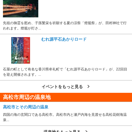
先祖の御霊を慰め、子孫繁栄を祈願する夏の涼祭「燈籠祭」が、田村神社で行
われます。燈籠が灯さ...
むれ源平石あかりロード
石屋の町として有名な香川県牟礼町で「むれ源平石あかりロード」が、22回目
を迎え開催されます。...
イベントをもっと見る
高松市周辺の温泉地
高松市とその周辺の温泉
四国の海の玄関口である高松市。高松市内と瀬戸内海を見渡せる高松花樹海温
泉...