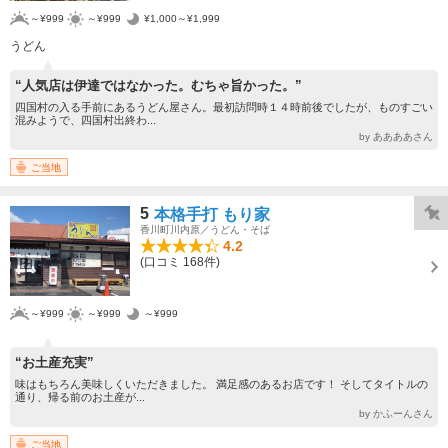
～¥999
～¥999
¥1,000～¥1,999
うどん
“人気店は伊達ではなかった。むちゃ旨かった。”
四国村の入る手前にあるうどん屋さん。最初訪問時１４時前後でしたが、ものすごい
混みようで、四国村出終わ...
by ああああさん
ご当地
5
本格手打 もり家
香川町川内原／うどん・そば
4.2
(口コミ 168件)
～¥999
～¥999
～¥999
“お土産充実”
味はもちろん美味しくいただきました。 満足感のあるお店です！ そしてタイトルの
通り、帰る前のお土産が...
by かふーんさん
ご当地