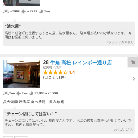
～¥999
～¥999
¥----
“清水屋”
高松市成合町に位置するうどん店、清水屋さん。 駐車場が広いのが助かります。 今
回はお昼前に伺いました...
by ジャッカスさん
28
牛角 高松 レインボー通り店
松縄町／焼肉
4.4
(口コミ 31件)
¥----
¥----
¥3,000～¥3,999
炭火焼肉 居酒屋 食べ放題 飲み放題
“チェーン店にしては旨い！”
チェーン店にしてはおいしい焼肉屋さんです。 お店の接客も気持ちが良くていいで
すね。 店内も焼肉屋って...
by しんじさん