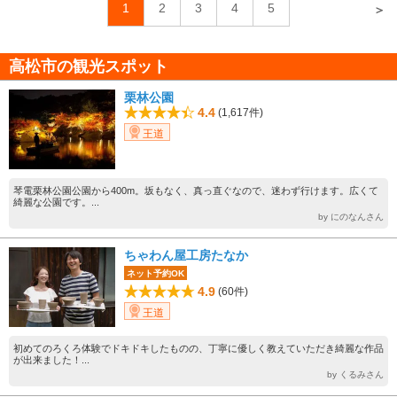
1
2
3
4
5
＞
高松市の観光スポット
栗林公園
4.4
(1,617件)
王道
琴電栗林公園公園から400m。坂もなく、真っ直ぐなので、迷わず行けます。広くて
綺麗な公園です。...
by にのなんさん
ちゃわん屋工房たなか
ネット予約OK
4.9
(60件)
王道
初めてのろくろ体験でドキドキしたものの、丁寧に優しく教えていただき綺麗な作品
が出来ました！...
by くるみさん