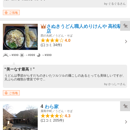
by ぐるぐるさん
ご当地
さぬきうどん職人めりけんや 高松駅前
店
西の丸町／うどん・そば
4.0
(口コミ 34件)
～¥999
～¥999
～¥999
“美ーなす最高！”
うどんは季節がらすだちのきいたツルツルの麺こしのあるとっても美味しいですが、
天ぷらの種類が豊富で中で...
by かっしーさん
ご当地
4
わら家
屋島中町／うどん・そば
4.3
(口コミ 205件)