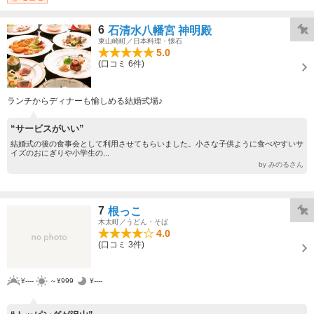
6
石清水八幡宮 神明殿
東山崎町／日本料理・懐石
5.0
(口コミ 6件)
ランチからディナーも愉しめる結婚式場♪
“サービスがいい”
結婚式の後の食事会として利用させてもらいました。小さな子供ように食べやすいサ
イズのおにぎりや小学生の...
by みのるさん
7
根っこ
木太町／うどん・そば
4.0
(口コミ 3件)
¥----
～¥999
¥----