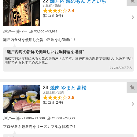
22
瀬戸内 海のもん とといち
丸亀町／海鮮
3.4
(口コミ 5件)
¥----
¥----
¥3,000～¥3,999
瀬戸内食材を使用した旨い料理をお気軽に！
“瀬戸内海の新鮮で美味しいお魚料理を堪能”
高松市鍛冶屋町にある人気の居酒屋さんです。瀬戸内海の新鮮で美味しいお魚料理が
堪能できるおすすめのお店...
by たびたびさん
23
焼肉 やまと 高松
太田上町／焼肉
3.5
(口コミ 2件)
¥----
¥1,000～¥1,999
¥4,000～¥4,999
プロが選ぶ厳選肉をリーズナブルな価格で！