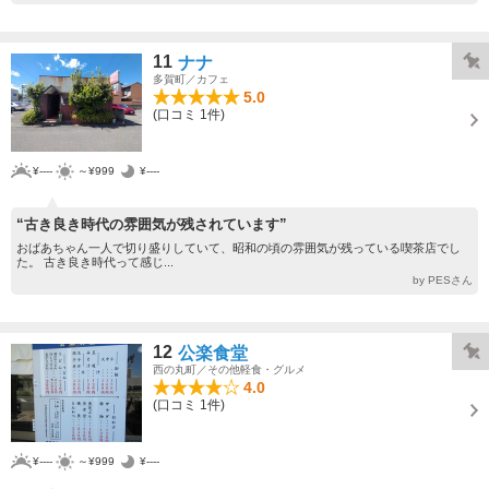
11
ナナ
多賀町／カフェ
5.0
(口コミ 1件)
¥----
～¥999
¥----
“古き良き時代の雰囲気が残されています”
おばあちゃん一人で切り盛りしていて、昭和の頃の雰囲気が残っている喫茶店でし
た。 古き良き時代って感じ...
by PESさん
12
公楽食堂
西の丸町／その他軽食・グルメ
4.0
(口コミ 1件)
¥----
～¥999
¥----