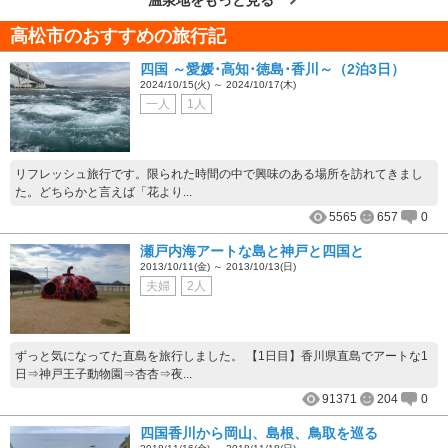
温泉地をもっと見る
高松市のおすすめの旅行記
四国 ～愛媛･高知･徳島･香川～（2泊3日）
2024/10/15(火) ～ 2024/10/17(木)
一人
1人
リフレッシュ旅行です。限られた時間の中で興味のある場所を訪れてきまし
た。どちらかと言えば「花より...
5565
657
0
瀬戸内海アートな島と神戸と四国と
2013/10/11(金) ～ 2013/10/13(日)
夫婦
2人
ずっと気になってた直島を旅行しました。 【1日目】香川県直島でアートな1
日⇒神戸王子動物園⇒杏杏⇒夜...
91371
204
0
四国香川から岡山、島根、鳥取を巡る