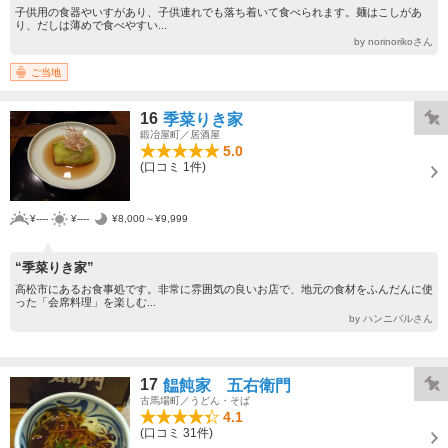
子供用の食器やいすがあり、子供連れでも落ち着いて食べられます。麺はこしがあ
り、だしは薄めで食べやすい...
by norinorikoさん
ご当地
16
季菜りき家
鍛冶屋町／居酒屋
5.0
(口コミ 1件)
¥----
¥----
¥8,000～¥9,999
“季菜りき家”
高松市にあるお食事処です。非常に雰囲気の良いお店で、地元の食材をふんだんに使
った「会席料理」を楽しむ...
by ハンニバルさん
17
饂飩家 五右衛門
古馬場町／うどん・そば
4.1
(口コミ 31件)