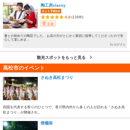
陶工房classy
ネット予約OK
4.9
(116件)
王道
妻との初めての陶芸でした。 お店の方がとにかく親切に指導してくださったので安
心して楽しめま...
by おがさん
観光スポットをもっと見る
高松市のイベント
さぬき高松まつり
四国を代表する祭りのひとつで、香川県内外から多くの人が訪れる「さぬき高
松まつり」が開催され...
燈籠祭