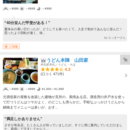
～¥999
～¥999
～¥999
“40分並んだ甲斐がある！”
夏休みの暑い日だったが、どうしても食べたくて、人生で初めてあんなに並んだ！
思ったより回転が速く、徐...
by ちっきーさん
ご当地
うどん本陣 山田家
牟礼町牟礼／うどん・そば
4.3
(口コミ 471件)
～¥999
～¥999
¥1,000～¥1,999
元酒造家の屋敷を改築した建物が見所の、風情ある店。酒造用の井戸水を使っ
て打つうどんはツヤがよく、のどごしも滑らかだ。手軽なぶっかけうどんから
鍋物までメニューは多いが、おす...
“満足しかありません”
さすが有名店。たくさん人が待っていましたが、すぐに席に案内していただけまし
た。着席して注文してからう...