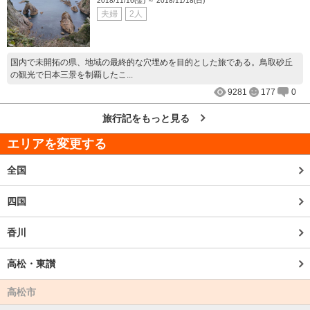
2018/11/16(金) ～ 2018/11/18(日)
夫婦
2人
国内で未開拓の県、地域の最終的な穴埋めを目的とした旅である。鳥取砂丘
の観光で日本三景を制覇したこ...
9281
177
0
旅行記をもっと見る
エリアを変更する
全国
四国
香川
高松・東讃
高松市