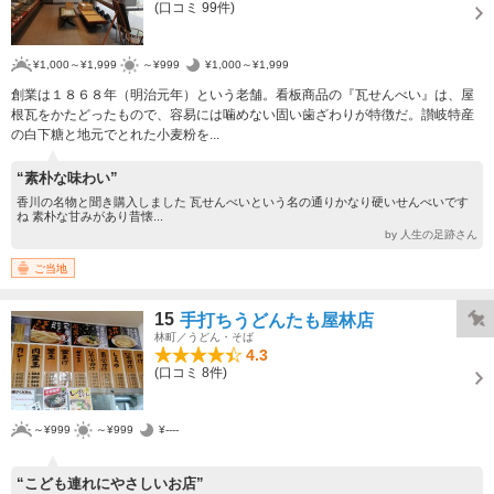
(口コミ 99件)
¥1,000～¥1,999
～¥999
¥1,000～¥1,999
創業は１８６８年（明治元年）という老舗。看板商品の『瓦せんべい』は、屋
根瓦をかたどったもので、容易には噛めない固い歯ざわりが特徴だ。讃岐特産
の白下糖と地元でとれた小麦粉を...
“素朴な味わい”
香川の名物と聞き購入しました 瓦せんべいという名の通りかなり硬いせんべいです
ね 素朴な甘みがあり昔懐...
by 人生の足跡さん
ご当地
15
手打ちうどんたも屋林店
林町／うどん・そば
4.3
(口コミ 8件)
～¥999
～¥999
¥----
“こども連れにやさしいお店”