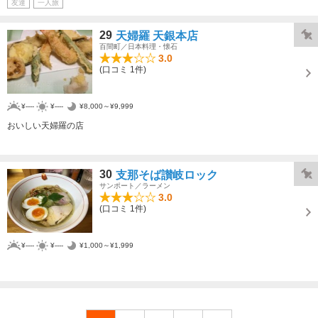
友達
一人旅
29
天婦羅 天銀本店
百間町／日本料理・懐石
3.0
(口コミ 1件)
¥----
¥----
¥8,000～¥9,999
おいしい天婦羅の店
30
支那そば讃岐ロック
サンポート／ラーメン
3.0
(口コミ 1件)
¥----
¥----
¥1,000～¥1,999