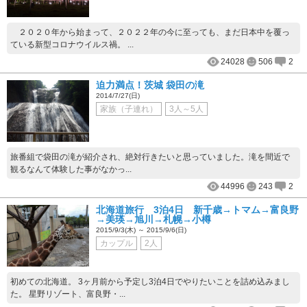
２０２０年から始まって、２０２２年の今に至っても、まだ日本中を覆っ
ている新型コロナウイルス禍。 ...
24028
506
2
迫力満点！茨城 袋田の滝
2014/7/27(日)
家族（子連れ）
3人～5人
旅番組で袋田の滝が紹介され、絶対行きたいと思っていました。滝を間近で
観るなんて体験した事がなかっ...
44996
243
2
北海道旅行 3泊4日 新千歳→トマム→富良野
→美瑛→旭川→札幌→小樽
2015/9/3(木) ～ 2015/9/6(日)
カップル
2人
初めての北海道。 3ヶ月前から予定し3泊4日でやりたいことを詰め込みまし
た。 星野リゾート、富良野・...