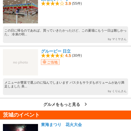
3.9
(55件)
この日に帰るのであれば、買っていきたかったけど、この夏場にもう一日は難しかっ
た。 冷凍の明...
by マミヤさん
グルービー 日立
4.5
(30件)
ご当地
メニューが豊富で選ぶのに悩んでしまいます パスタもサラダもボリュームがあり満
足しました 美...
by くりんさん
グルメをもっと見る
茨城のイベント
東海まつり 花火大会