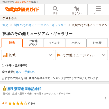
旅に役立つ
口コミ100万件
掲載！
検索
行きたい
メニュー
ゲスト
さん
観光
関東のその他ミュージアム・ギャラリー
茨城のその他ミュージアム
茨城のその他ミュージアム・ギャラリー
ご当地
観光
イベント
ホテル
お土産
グルメ
茨城
その他ミュージアム・ギャラリー
1 - 2件
（全2件中）
全て表示
ネット予約OK
おすすめの施設を当社独自の算出基準でランキング形式にしてご紹介しています。
麻生藩家老屋敷記念館
霞ヶ浦・土浦・鹿島・潮来／その他ミュージアム・ギャラリー
4.0
(1件)