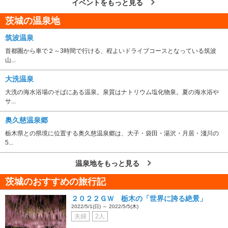
イベントをもっと見る
茨城の温泉地
筑波温泉
首都圏から車で２～3時間で行ける、程よいドライブコースとなっている筑波
山...
大洗温泉
大洗の海水浴場のそばにある温泉。泉質はナトリウム塩化物泉。夏の海水浴や
サ...
奥久慈温泉郷
栃木県との県境に位置する奥久慈温泉郷は、大子・袋田・湯沢・月居・淺川の
5...
温泉地をもっと見る
茨城のおすすめの旅行記
２０２２ＧＷ 栃木の「世界に誇る絶景」
2022/5/1(日) ～ 2022/5/5(木)
夫婦
2人