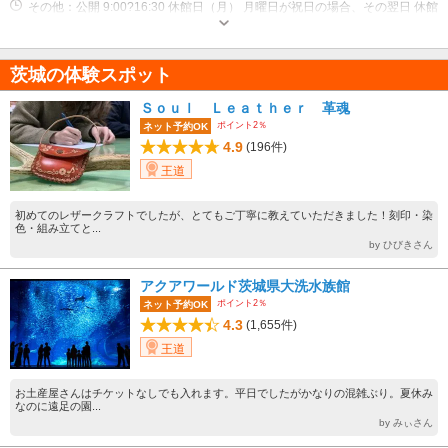
その他：公開 9:00?16:30 休館日（月） 月曜日が祝日の場合、その翌日 休館
日 12月28日?1月4日
茨城の体験スポット
Ｓｏｕｌ Ｌｅａｔｈｅｒ 革魂
ポイント2％
ネット予約OK
4.9
(196件)
王道
初めてのレザークラフトでしたが、とてもご丁寧に教えていただきました！刻印・染
色・組み立てと...
by ひびきさん
アクアワールド茨城県大洗水族館
ポイント2％
ネット予約OK
4.3
(1,655件)
王道
お土産屋さんはチケットなしでも入れます。平日でしたがかなりの混雑ぶり。夏休み
なのに遠足の園...
by みぃさん