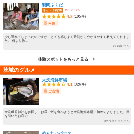
製陶ふくだ
ポイント2％
ネット予約OK
4.8
(105件)
王道
少し遅れてしまったのですが、とても感じよく最初から分かりやすく教えてくれまし
た。 何より教...
by colorさん
体験スポットをもっと見る
茨城のグルメ
大洗海鮮市場
4.1
(326件)
ご当地
大洗磯前神社を参拝し、お昼ご飯を食べようと大洗海鮮市場に初めてよりました。目
を引いたお店で...
by ゆきちゃんさん
めんたいパーク