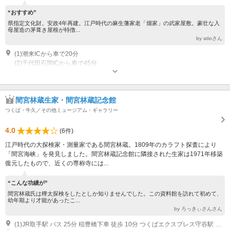
“おすすめ”
県指定文化財。安政4年再建。江戸時代の麻生藩家老「畑家」の武家屋敷。豪壮な入
母屋造の茅葺き屋根が特徴...
by atioさん
(1)潮来ICから車で20分
(2)千代田石岡ICから車で45分
開館時間：日木金土 9:00～16:00
間宮林蔵生家・間宮林蔵記念館
つくば・牛久／その他ミュージアム・ギャラリー
4.0
(6件)
江戸時代の大探検家・測量家である間宮林蔵。1809年のカラフト探査により
「間宮海峡」を発見しました。間宮林蔵記念館に隣接された生家は1971年移築
復元したもので、近くの専称寺には...
“こんな功績が”
間宮林蔵氏は樺太探検をしたとしか知りませんでした。この資料館を訪れて初めて、
幼年期より才能があったこ...
by ろっきぃさんさん
(1)JR取手駅 バス 25分 稲豊橋下車 徒歩 10分 つくばエクスプレス守谷駅 バス 15分 常磐自動車道谷和原IC 車 10分 8km