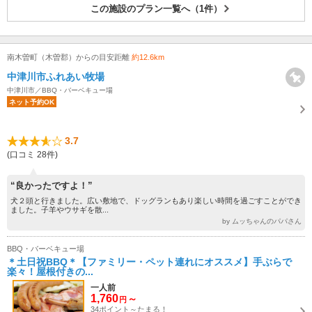
この施設のプラン一覧へ（1件）
南木曽町（木曽郡）からの目安距離
約12.6km
中津川市ふれあい牧場
中津川市／BBQ・バーベキュー場
ネット予約OK
3.7
(口コミ 28件)
“良かったですよ！”
犬２頭と行きました。広い敷地で、ドッグランもあり楽しい時間を過ごすことができ
ました。子羊やウサギを散...
by ムッちゃんのパパさん
BBQ・バーベキュー場
＊土日祝BBQ＊【ファミリー・ペット連れにオススメ】手ぶらで
楽々！屋根付きの...
一人前
1,760
～
円
34ポイント～たまる！