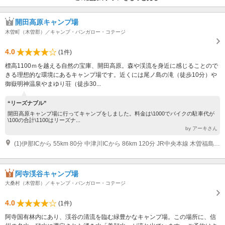
開田高原キャンプ場
木曽町（木曽郡）／キャンプ・バンガロー・コテージ
4.0
(1件)
標高1100ｍを越える自然の宝庫、開田高原。森や渓流を身近に感じることので
きる理想的な環境にあるキャンプ場です。近くには尾ノ島の滝（徒歩10分）や
御嶽明神温泉やまゆり荘（徒歩30...
“リーズナブル”
開田高原キャンプ場に行ってキャンプをしました。料金は\1000でバイクの駐車代が
\100の合計\1100はリーズナ...
by アーキさん
(1)伊那ICから 55km 80分 中津川ICから 86km 120分 JR中央本線 木曽福島駅下車 →バス51分 40分
阿寺渓谷キャンプ場
大桑村（木曽郡）／キャンプ・バンガロー・コテージ
4.0
(1件)
阿寺国有林内にあり、渓谷の清流を臨む緑豊かなキャンプ場。この場所に、信