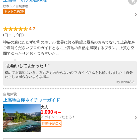
上高地 ホテル白樺荘
松本市／自然体験
ネット予約OK
4.7
(口コミ 9件)
神秘の森にたたずむ和のホテル 世界に誇る眺望と最高のおもてなしで上高地を
ご堪能くださいプロのガイドともに上高地の自然を満喫するプラン。上質な空
間でゆったりとおくつろぎいた...
“お願いしてよかった！”
初めて上高地にいき、右も左もわからないので ガイドさんをお願いしました！自分
たちじゃ周らないような場...
by jennaさん
自然体験
上高地白樺ネイチャーガイド
大人
1,000
～
円
20ポイント～たまる！
即時予約OK