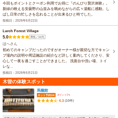
今回もポイントとクーポン利用でお得に『のんびり贅沢体験』。
新緑の映える安曇野の山並みを眺めながらの広々湯船に感動。し
ばし日常の忙しさを忘れることが出来るひと時でした。
投稿日：2026年6月22日
Larch Forest Village
5.0
男性／30代
ほへさん
初めてのキャンプだったのですがオーナー様が親切な方でキャン
プ場内の説明や周辺施設の紹介など詳しく案内してくださり、安
心して一夜を過ごすことができました。 洗面台や洗い場、トイ
レな...
投稿日：2026年6月21日
木曽の体験スポット
馬籠館
ポイント2％
ネット予約OK
4.3
(10件)