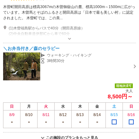
木曽町開田高原は標高3067mの木曽御嶽山の麓、標高1000m～1500mに広がっ
ています。木曽馬とそばのふるさと開田高原は「日本で最も美しい村」に認定
されました。 木曽町では、この美...
(1)木曽福島駅からバスで40分（開田高原線）
(2)中央自動車道伊那ICから車で60分
営業時間：9:00～17:00 受付時間：9:00～16:00 定休日：火曜日・年末年始
（諸事情により臨時休館になる場合がございます。）
＼お弁当付き／森のセラピー
専用駐車場あり（無料）6台 その他にも無料駐車場があります
ウォーキング・ハイキング
3時間30分
現地決済可
大人
8,500円～
日
月
火
水
木
金
土
日
8/9
8/10
8/11
8/12
8/13
8/14
8/15
8/16
この施設のプランをもっと見る