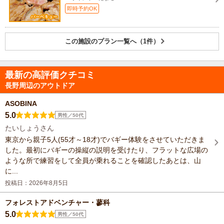
即時予約OK
この施設のプラン一覧へ（1件）
最新の高評価クチコミ
長野周辺のアウトドア
ASOBINA
5.0
男性／50代
たいしょうさん
東京から親子5人(55才～18才)でバギー体験をさせていただきま
した。最初にバギーの操縦の説明を受けたり、フラットな広場の
ような所で練習をして全員が乗れることを確認したあとは、山
に...
投稿日：2026年8月5日
フォレストアドベンチャー・蓼科
5.0
男性／50代