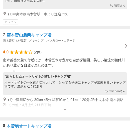
です。日帰り入浴は１１時...
by 晴泰さん
(1)中央本線南木曽駅下車より送迎バス
カップル
7
南木曽山麓蘭キャンプ場
南木曽町（木曽郡）／キャンプ・バンガロー・コテージ
4.0
(2件)
南木曽岳の麓で付近には、木曽五木が豊かな自然探勝園、美しい清流の額付川
があり豊かな自然が楽しめます。
“広々としたオートサイトが嬉しいキャンプ場”
オートサイトの一区画が広々として、とっても快適にキャンプが出来る良いキャンプ
場です。温泉も近くにあり...
by takabooさん
(1)中津川ICから 30km 45分 塩尻ICから 91km 120分 JR中央本線 南木曽駅下車 バス20分 40分
その他：4月上旬?11月下旬
8
木曽駒オートキャンプ場