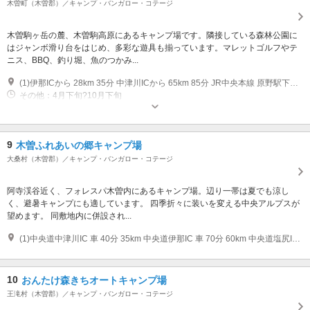
木曽町（木曽郡）／キャンプ・バンガロー・コテージ
木曽駒ヶ岳の麓、木曽駒高原にあるキャンプ場です。隣接している森林公園に
はジャンボ滑り台をはじめ、多彩な遊具も揃っています。マレットゴルフやテ
ニス、BBQ、釣り堀、魚のつかみ...
(1)伊那ICから 28km 35分 中津川ICから 65km 85分 JR中央本線 原野駅下車 30分 JR中央本線 木曽福島駅下車 →バス14分 徒歩10分
その他：4月下旬?10月下旬
9
木曽ふれあいの郷キャンプ場
大桑村（木曽郡）／キャンプ・バンガロー・コテージ
阿寺渓谷近く、フォレスパ木曽内にあるキャンプ場。辺り一帯は夏でも涼し
く、避暑キャンプにも適しています。 四季折々に装いを変える中央アルプスが
望めます。 同敷地内に併設され...
(1)中央道中津川IC 車 40分 35km 中央道伊那IC 車 70分 60km 中央道塩尻IC 車 90分 70km JR中央本線 野尻駅 タクシー 5分
10
おんたけ森きちオートキャンプ場
王滝村（木曽郡）／キャンプ・バンガロー・コテージ