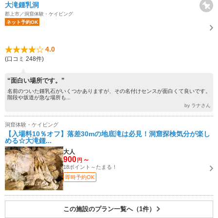
大滝鍾乳洞
郡上市／洞窟体験・ケイビング
ネット予約OK
4.0
(口コミ 248件)
“面白い場所です。”
名前のついた鍾乳石がいくつかありますが、その名付けセンスが面白くて良いです。
階段や坂道が急な場所も...
by ラナさん
洞窟体験・ケイビング
【入場料10％オフ】落差30mの地底滝は必見！洞窟探検気分が楽し
める☆大滝鍾...
大人
900
～
円
18ポイント～たまる！
即時予約OK
この施設のプラン一覧へ（1件）