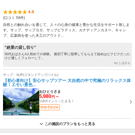
4.8
(口コミ 59件)
自然との触れ合いを通じて、人々の心身の健康と豊かな生活をサポート致しま
す。サップ、サップヨガ、サップピラティス、カナディアンカヌー、キャン
プ、広葉樹を使った木工のアウトド...
“絶景の貸し切り”
50代おばさん4人初めての体験。 親切丁寧に指導してもらえて始めはビクビクだった
けど優しくフォローして...
by しばさん
サップ・SUP(スタンドアップパドル)
【初心者向け】安心サップツアー 大自然の中で究極のリラックス体
験！エモい景色...
おひとりさま
5,980
～
円
118ポイント～たまる！
即時予約OK
この施設のプランをもっと見る