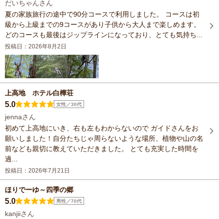
だいちゃんさん
夏の家族旅行の途中で90分コースで利用しました。 コースは初
級から上級までの9コースがあり子供から大人まで楽しめます。
どのコースも最後はジップラインになっており、とても気持ち...
投稿日：2026年8月2日
上高地 ホテル白樺荘
5.0
女性／30代
jennaさん
初めて上高地にいき、右も左もわからないので ガイドさんをお
願いしました！自分たちじゃ周らないような場所、植物や山の名
前なども親切に教えていただきました。 とても充実した時間を
過...
投稿日：2026年7月21日
ほりでーゆ～四季の郷
5.0
男性／70代
kanjiiさん