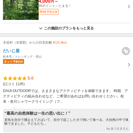
4,000
～
円
80ポイント～たまる！
即時予約OK
この施設のプランをもっと見る
木祖村（木曽郡）からの目安距離
約15.9km
だいじ屋
松本市／トレッキング・登山
ネット予約OK
5.0
(口コミ 11件)
DAIJI-OUTDOORでは、さまざまなアクティビティを体験できます。 時期、ア
クティビティの組み合わせなど、ご希望があればお問い合わせください。松
本・奈川シャワークライミング（フ...
“最高の自然体験は一生の思い出に！”
岩魚を自分で捕まえてさばいて、自分で起こした火で焼いて食べる、大自然の中で体
験できました。子どもたち...
by あつまきさん