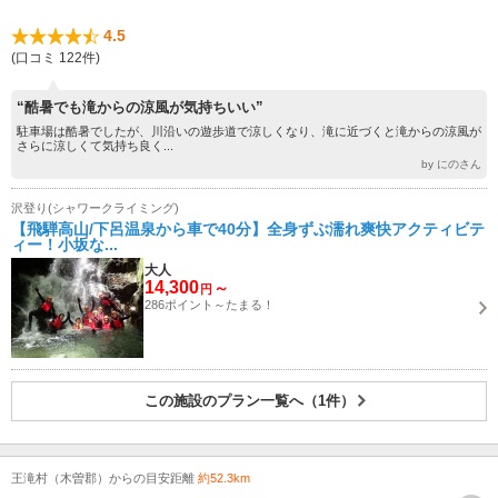
4.5
(口コミ 122件)
“酷暑でも滝からの涼風が気持ちいい”
駐車場は酷暑でしたが、川沿いの遊歩道で涼しくなり、滝に近づくと滝からの涼風が
さらに涼しくて気持ち良く...
by にのさん
沢登り(シャワークライミング)
【飛騨高山/下呂温泉から車で40分】全身ずぶ濡れ爽快アクティビテ
ィー！小坂な...
大人
14,300
～
円
286ポイント～たまる！
この施設のプラン一覧へ（1件）
王滝村（木曽郡）からの目安距離
約52.3km