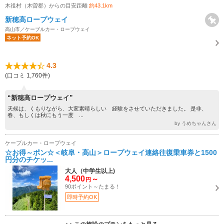
木祖村（木曽郡）からの目安距離
約43.1km
新穂高ロープウェイ
高山市／ケーブルカー・ロープウェイ
ネット予約OK
4.3
(口コミ 1,760件)
“新穂高ロープウェイ”
天候は、くもりながら、大変素晴らしい 経験をさせていただきました。 是非、
春、もしくは秋にもう一度 ...
by うめちゃんさん
ケーブルカー・ロープウェイ
☆お得～ポン☆＜岐阜・高山＞ロープウェイ連絡往復乗車券と1500
円分のチケッ...
大人（中学生以上)
4,500
～
円
90ポイント～たまる！
即時予約OK