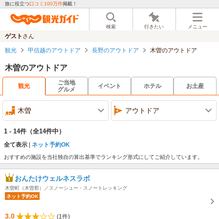
旅に役立つ
口コミ100万件
掲載！
検索
行きたい
メニュー
ゲスト
さん
観光
甲信越のアウトドア
長野のアウトドア
木曽のアウトドア
木曽のアウトドア
ご当地
観光
イベント
ホテル
お土産
グルメ
木曽
アウトドア
1 - 14件
（全14件中）
全て表示
ネット予約OK
おすすめの施設を当社独自の算出基準でランキング形式にしてご紹介しています。
おんたけウェルネスラボ
木曽町（木曽郡）／スノーシュー・スノートレッキング
ネット予約OK
3.0
(1件)