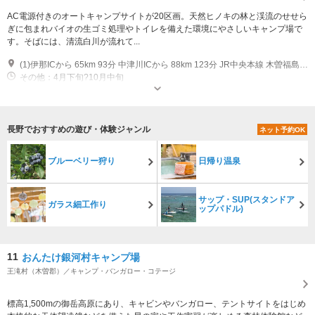
AC電源付きのオートキャンプサイトが20区画。天然ヒノキの林と渓流のせせら
ぎに包まれバイオの生ゴミ処理やトイレを備えた環境にやさしいキャンプ場で
す。そばには、清流白川が流れて...
(1)伊那ICから 65km 93分 中津川ICから 88km 123分 JR中央本線 木曽福島駅下車 タクシー50分
その他：4月下旬?10月中旬
長野でおすすめの遊び・体験ジャンル
ネット予約OK
ブルーベリー狩り
日帰り温泉
サップ・SUP(スタンドア
ガラス細工作り
ップパドル)
11
おんたけ銀河村キャンプ場
王滝村（木曽郡）／キャンプ・バンガロー・コテージ
標高1,500mの御岳高原にあり、キャビンやバンガロー、テントサイトをはじめ