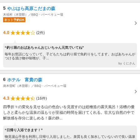
5
やぶはら高原こだまの森
木祖村（木曽郡）／BBQ・バーベキュー場
ネット予約OK
4.0
(2件)
“釣り堀のおばあちゃんおじいちゃん元気でいてね”
毎年お世話になっていて、子どもたちは釣り堀で魚釣りをしてます。おばあちゃんが
つける漬け物や味噌が、子...
by くにさん
6
ホテル 富貴の森
南木曽町（木曽郡）／BBQ・バーベキュー場
4.3
(16件)
四季折々の変化を見せる山の色合いを見渡すのは総檜造の露天風呂！浴槽の優
しさと柔らかな温泉の温もりが至福の時間を届けてくれる。壮大な自然の中で
解放感を存分に楽しめる！森の静...
“日帰り入浴できます！”
物見湯山手形を利用し日帰り入浴しました。泉質も良く加水していないので良い温泉