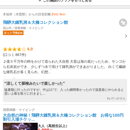
この施設のプランをもっと見る
木祖村（木曽郡）からの目安距離
約42.4km
飛騨大鍾乳洞＆大橋コレクション館
高山市／洞窟体験・ケイビング
ネット予約OK
4.0
(口コミ 867件)
２億５千万年の時をかけて造られた大自然 大昔は海の底だったため、サンゴか
ら石灰岩ができ、少しずつ水で溶けて鍾乳洞ができあがりました。 白くて繊細
な鍾乳石が多く見られ、幻想...
“涼しくて探検みたいで楽しかった”
猛暑期に行ったのですが、中は11°で、入った瞬間寒かったので温度差にやられると
思い上着を取りに行きまし...
by のっかさん
洞窟体験・ケイビング
大自然の神秘！飛騨大鍾乳洞＆大橋コレクション館 お得な100円
割引入場チケッ...
大人（高校生以上）