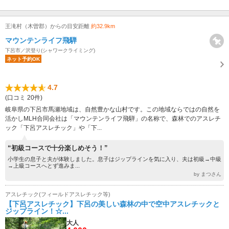
王滝村（木曽郡）からの目安距離
約32.9km
マウンテンライフ飛騨
下呂市／沢登り(シャワークライミング)
ネット予約OK
4.7
(口コミ 20件)
岐阜県の下呂市馬瀬地域は、自然豊かな山村です。この地域ならではの自然を
活かしMLH合同会社は「マウンテンライフ飛騨」の名称で、森林でのアスレチ
ック「下呂アスレチック」や「下...
“初級コースで十分楽しめそう！”
小学生の息子と夫が体験しました。息子はジップラインを気に入り、夫は初級→中級
→上級コースへとず進みま...
by まつさん
アスレチック(フィールドアスレチック等)
【下呂アスレチック】下呂の美しい森林の中で空中アスレチックと
ジップライン！☆...
大人