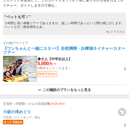
ンカヤックを使用して、プロガイドスタッフが丁寧に乗り方から漕ぎ方までレ
クチャー、ガイドしますので初心...
“ペットも可！”
２時間と長い体験ツアーでありますが、楽しい時間であっという間の感じがします。
ペットも可（救命胴衣もあ...
by ２４３さん
その他アウトドア
【ワンちゃんと一緒にカヌー!】自然満喫・白樺湖ネイチャーカヌー
ツアー
◆大人【中学生以上】
5,000
～
円
100ポイント～たまる！
即時予約OK
この施設のプランをもっと見る
王滝村（木曽郡）からの目安距離
約26.9km
小坂の滝めぐり
下呂市／トレッキング・登山
ネット予約OK