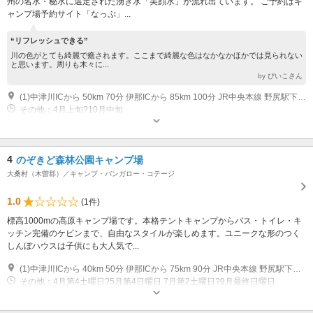
州の名水・秘水に選定された湧き水「美顔水」が流れ出ています。 ご予約はキ
ャンプ場予約サイト「なっぷ」...
“リフレッシュできる”
川の色がとても綺麗で癒されます。ここまで綺麗な色はなかなかほかでは見られない
と思います。周りも木々に...
by ぴいこさん
(1)中津川ICから 50km 70分 伊那ICから 85km 100分 JR中央本線 野尻駅下車 タクシー20分
その他：4月上旬?10月中旬
4
のぞきど森林公園キャンプ場
大桑村（木曽郡）／キャンプ・バンガロー・コテージ
1.0
(1件)
標高1000mの高原キャンプ場です。本格テントキャンプからバス・トイレ・キ
ッチン完備のケビンまで、自由なスタイルが楽しめます。ユニークな形のつく
しんぼハウスは子供にも大人気で...
(1)中津川ICから 40km 50分 伊那ICから 75km 90分 JR中央本線 野尻駅下車 タクシー15分
その他：4月第4土曜日?5月第4日曜日 7月第2土曜日?9月最終日曜日