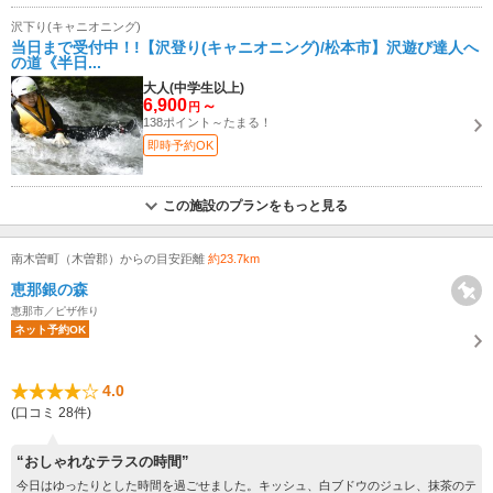
沢下り(キャニオニング)
当日まで受付中！!【沢登り(キャニオニング)/松本市】沢遊び達人へ
の道《半日...
大人(中学生以上)
6,900
～
円
138ポイント～たまる！
即時予約OK
この施設のプランをもっと見る
南木曽町（木曽郡）からの目安距離
約23.7km
恵那銀の森
恵那市／ピザ作り
ネット予約OK
4.0
(口コミ 28件)
“おしゃれなテラスの時間”
今日はゆったりとした時間を過ごせました。キッシュ、白ブドウのジュレ、抹茶のテ