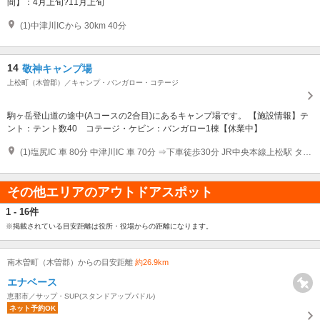
間】：4月上旬?11月上旬
(1)中津川ICから 30km 40分
14
敬神キャンプ場
上松町（木曽郡）／キャンプ・バンガロー・コテージ
駒ヶ岳登山道の途中(Aコースの2合目)にあるキャンプ場です。 【施設情報】テ
ント：テント数40 コテージ・ケビン：バンガロー1棟【休業中】
(1)塩尻IC 車 80分 中津川IC 車 70分 ⇒下車徒歩30分 JR中央本線上松駅 タクシー 15分 ⇒下車徒歩30分
その他エリアのアウトドアスポット
1 - 16件
※掲載されている目安距離は役所・役場からの距離になります。
南木曽町（木曽郡）からの目安距離
約26.9km
エナベース
恵那市／サップ・SUP(スタンドアップパドル)
ネット予約OK