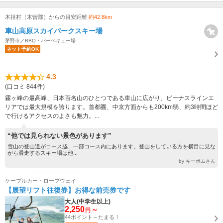
木祖村（木曽郡）からの目安距離
約42.8km
車山高原スカイパークスキー場
茅野市／BBQ・バーベキュー場
ネット予約OK
4.3
(口コミ 844件)
霧ヶ峰の最高峰、日本百名山のひとつである車山に広がり、ビーナスラインエ
リアでは最大規模を誇ります。首都圏、中京方面からも200km弱、約3時間ほど
で行けるアクセスのよさも魅力。...
“他では見られない景色があります”
雪山の登山道がコース脇、一部コース内にあります。登山をしている方を横目に見な
がら滑走するスキー場は他...
by キーポムさん
ケーブルカー・ロープウェイ
【展望リフト往復券】お得な前売券です
大人(中学生以上)
2,250
～
円
44ポイント～たまる！