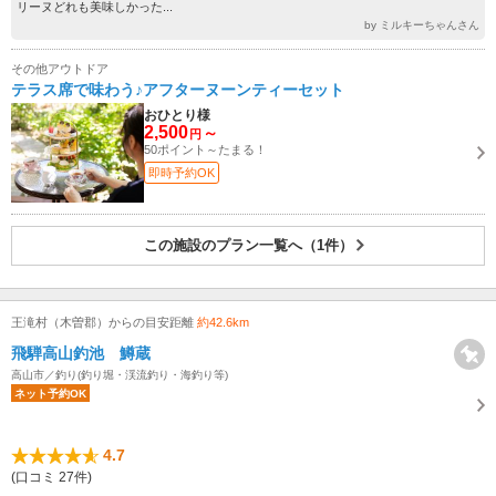
リーヌどれも美味しかった...
by ミルキーちゃんさん
その他アウトドア
テラス席で味わう♪アフターヌーンティーセット
おひとり様
2,500
～
円
50ポイント～たまる！
即時予約OK
この施設のプラン一覧へ（1件）
王滝村（木曽郡）からの目安距離
約42.6km
飛騨高山釣池 鱒蔵
高山市／釣り(釣り堀・渓流釣り・海釣り等)
ネット予約OK
4.7
(口コミ 27件)