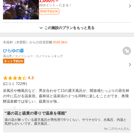
1,000
～
円
20ポイント～たまる！
即時予約OK
この施設のプランをもっと見る
木祖村（木曽郡）からの目安距離
約35.0km
ひらゆの森
高山市／スノーシュー・スノートレッキング
ネット予約OK
4.3
(口コミ 722件)
岩風呂や檜風呂など、男女合わせて13の露天風呂が、開放感たっぷりの原生林
の中に広がる温泉宿。森林浴と温泉浴の２つを同時に楽しむことができ、奥飛
騨温泉郷では珍しい、硫黄分が強...
“湯の花と硫黄の香りで温泉を堪能”
湯の花が舞っている露天風呂が男性用で5つくらい、サウナが1つ、水風呂、内湯と
気持ちがいいです。露天風呂...
by このちゃんさん