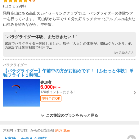
4.8
(口コミ 29件)
飛騨高山にある高山スカイセーリングクラブでは、パラグライダーの体験ツア
ーを行っています。 高山駅から車で１０分の好リッチ☆☆ 北アルプスの雄大な
山並みを望みながら、空中散...
“パラグライダー体験、また行きたい！”
家族でパラグライダー体験しました。息子（大人）の体重が、85kgぐらいあり、他
の施設では体重制限で利用で...
by みゆきさん
パラグライダー
【パラグライダー】午前中の方がお勧めです！［ふわっと体験］単
独フライト１時間...
参加者
6,000
～
円
120ポイント～たまる！
即時予約OK
この施設のプランをもっと見る
木祖村（木曽郡）からの目安距離
約37.1km