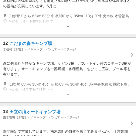
本格的な天体望遠鏡などを備えた星の家や工作実習が楽しめる森林体験館など
の設備が充実しています。6月に...
(1)伊那ICから 63km 83分 中津川ICから 85km 113分 JR中央本線 木曽福島駅下車 バスは季節運行の為、事前にお問合せください。50分
その他：4月下旬?10月中旬
12
こだまの森キャンプ場
木祖村（木曽郡）／キャンプ・バンガロー・コテージ
森に包まれた静かなキャンプ場。ケビン8棟、バス・トイレ付のコテージ3棟が
有ります。オートキャンプも一部可能、各種遊具、ちびっこ広場、プール等も
有ります。
(1)塩尻ICから 35km 45分 伊那ICから 30km 40分 JR中央本線 薮原駅下車 タクシー15分 JR中央本線 薮原下車 バス25分 バスの運行は、土、日、祝日のみです。
その他：4月下旬?11月上旬
13
田立の滝オートキャンプ場
南木曽町（木曽郡）／キャンプ・バンガロー・コテージ
期間限定で営業しています。南木曽町の自然を感じてみませんか。 【営業期