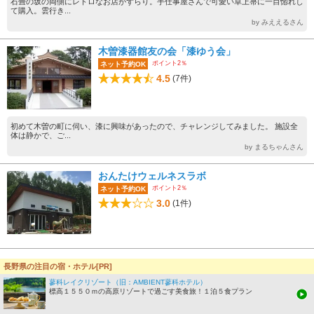
石畳の坂の両側にレトロなお店がずらり。手仕事屋さんで可愛い卓上箒に一目惚れし
て購入。雲行き...
by みええるさん
木曽漆器館友の会「漆ゆう会」
ポイント2％
ネット予約OK
4.5
(7件)
初めて木曽の町に伺い、漆に興味があったので、チャレンジしてみました。 施設全
体は静かで、ご...
by まるちゃんさん
おんたけウェルネスラボ
ポイント2％
ネット予約OK
3.0
(1件)
体験スポットをもっと見る
長野県の注目の宿・ホテル[PR]
蓼科レイクリゾート（旧：AMBIENT蓼科ホテル）
木曽のグルメ
標高１５５０ｍの高原リゾートで過ごす美食旅！１泊５食プラン
恵盛庵