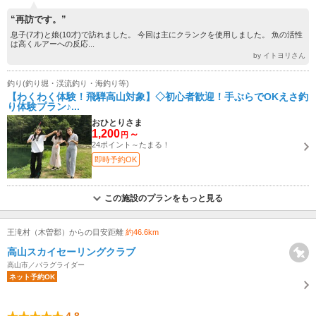
“再訪です。”
息子(7才)と娘(10才)で訪れました。 今回は主にクランクを使用しました。 魚の活性
は高くルアーへの反応...
by イトヨリさん
釣り(釣り堀・渓流釣り・海釣り等)
【わくわく体験！飛騨高山対象】◇初心者歓迎！手ぶらでOKえさ釣
り体験プラン♪...
おひとりさま
1,200
～
円
24ポイント～たまる！
即時予約OK
この施設のプランをもっと見る
王滝村（木曽郡）からの目安距離
約46.6km
高山スカイセーリングクラブ
高山市／パラグライダー
ネット予約OK