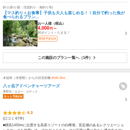
釣り(釣り堀・渓流釣り・海釣り等)
【マス釣り＋お食事】子供も大人も楽しめる！！自分で釣った魚が
食べられるプラン...
お一人様（税込）
4,000
～
円
80ポイント～たまる！
即時予約OK
この施設のプラン一覧へ（1件）
木祖村（木曽郡）からの目安距離
約45.2km
八ヶ岳アドベンチャーツアーズ
茅野市／カヌー・カヤック
ネット予約OK
4.3
(口コミ 67件)
■標高1450mに位置する高原リゾートの白樺湖。安定感のあるレクリエーショ