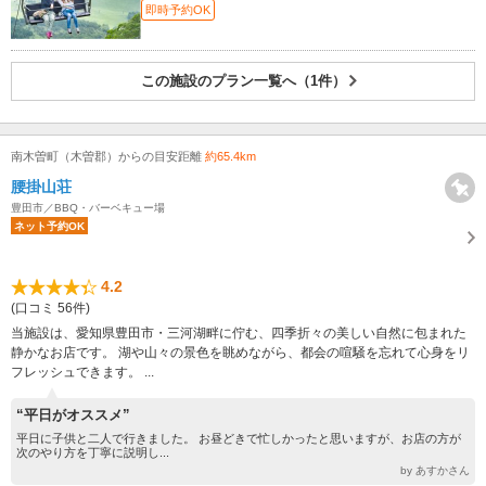
即時予約OK
この施設のプラン一覧へ（1件）
南木曽町（木曽郡）からの目安距離
約65.4km
腰掛山荘
豊田市／BBQ・バーベキュー場
ネット予約OK
4.2
(口コミ 56件)
当施設は、愛知県豊田市・三河湖畔に佇む、四季折々の美しい自然に包まれた
静かなお店です。 湖や山々の景色を眺めながら、都会の喧騒を忘れて心身をリ
フレッシュできます。 ...
“平日がオススメ”
平日に子供と二人で行きました。 お昼どきで忙しかったと思いますが、お店の方が
次のやり方を丁寧に説明し...
by あすかさん